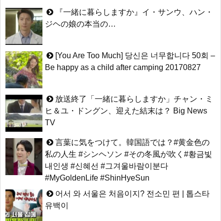
『一緒に暮らしますか』イ・サンウ、ハン・
ジヘの娘の本当の…
[You Are Too Much] 당신은 너무합니다 50회 –
Be happy as a child after camping 20170827
放送終了「一緒に暮らしますか」チャン・ミ
ヒ＆ユ・ドングン、迎えた結末は？ Big News
TV
言葉に気をつけて。韓国語では？#黄金色の
私の人生 #シンヘソン #その冬風が吹く#황금빛
내인생 #신혜선 #그겨울바람이분다
#MyGoldenLife #ShinHyeSun
어서 와 서울은 처음이지? 전소민 편 | 톱스타
유백이