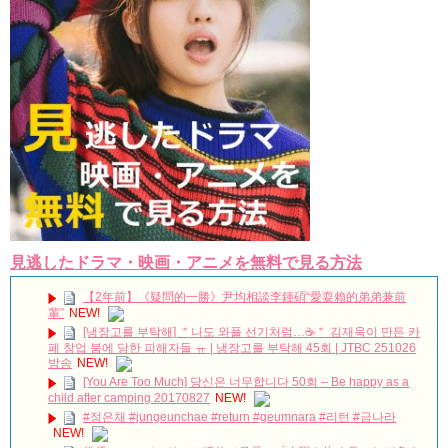
Powered by livedoor 相互RSS
見逃したドラマ・映画・アニメを無料で見る方法
【2年前】《疑問的一勝》尹均相談李鍾碩“愛耍賴的弟弟兼前
輩”
NEW!
[냉장고를 부탁해] ＂나도 와플 선기처럼…☕＂ 김재욱이 만든 카
페 창업 붐에 당한 피해자들 ㅠ | 냉장고를 부탁해 45회 | JTBC 251026
방송
NEW!
[You Are Too Much] 당신은 너무합니다 50회 – Be happy as a
child after camping 20170827
NEW!
#정은채 #jungeunchae #return #geumnara #리턴 #금나라
NEW!