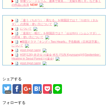
俳優ソン・ジェリム、遺体で発見…「太陽を抱く月」など多く
の作品に出演
NEW!
放送終了「一緒に暮らしますか」チャン・ミヒ＆ユ・ドング
ン、迎えた結末は？ Big News TV
NEW!
「ペントハウス２」メイキング公開第４弾！
NEW!
「違う（ちがう）・異なる」を韓国語では？「다르다（タル
人の陽の気を吸い取る恐ろしい鬼魅 #ネットフリックス #トン
ダ）」の意味・使い方について
グン－呪いの宮－#ナム・ジュヒョク #ノ・ユンソ #チョ・スンウ #コ
について
モクサリ
NEW!
「退屈だ・暇だ」を韓国語では？「심심하다（シムシマダ）」
言葉に気をつけて。韓国語では？#黄金色の私の人生 #シンヘソ
の意味・使い方について
ン #その冬風が吹く#황금빛내인생 #신혜선 #그겨울바람이분다
■韓国ドラマ『キング～Two Hearts』予告動画（日本語字幕）
#MyGoldenLife #ShinHyeSun
NEW!
について
👨‍⚕️낭만닥터 김사부 VS 돈이 필요한 의사 안효섭👨‍⚕️ 치고받다 정
yoon kyun sang
드는 남남케미💗 #낭만닥터김사부2 #모았캐치
NEW!
HSF(126)-윤균상 서울숲 벤치 (YUN Kyunsang)(4)September::
🎧 Warzone – 신원호 (SHIN WONHO)
NEW!
Healing in Seoul Forest (서울숲)
어서 와 서울은 처음이지? 전소민 편 | 톱스타유백이
NEW!
yoon kyun sang
ハン・ヘジン 한혜진 – (선공개) 강남 3대 얼짱 출신 &#39;한혜진
ユン・ギュンサン主演「潜入弁護人」第1回特別公開！
언니&#39; (ft. 도여니의 학창시절) | 편 먹고 갈래요? 밥블레스유 2
bobblessyou2 EP.18
九尾狐外伝 第２話 キム・ジウ チョ・ヒョンジェ
ソン・ヘギョ – ソンヘギョ キスまとめ
九尾狐外伝 メイキング03 ハン・イェスル
シェアする
ハン・ヘジン 한혜진 – Still We (여전히 우리는)
チョ・ヒョンジェ 조현재 九尾狐外伝 制作発表会
한가인 –
キム・テヒの弟イ・ワン♥イ・ボミ、今日（28日）結婚……
「ライフ・ オン・ マーズ」2019年11月2日TSUTAYAにて先行
error
0
0
レンタル開始！
「まず熱く掃除せよ」女優キム・ユジョン、「健康がとても回
(ENG SUB) Behind The Scene Hyun Bin 현빈❤️ 손예진 Son Ye
復…痩せたのはソン・ジェリムのせい!? 」 (11/26)
Jin-Crash Landing On You/ヒョンビン❤️ソンイェジン / エンジョイ❕
フォローする
【裏芸能】キムユジョンの熱愛彼氏はあの大物俳優
キム・ユジョン、美しいセルフショットで近況を伝える“会いた