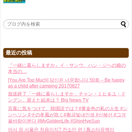
最近の投稿
『一緒に暮らしますか』イ・サンウ、ハン・ジヘの娘の
本当の…
[You Are Too Much] 당신은 너무합니다 50회 – Be happy
as a child after camping 20170827
放送終了「一緒に暮らしますか」チャン・ミヒ＆ユ・ド
ングン、迎えた結末は？ Big News TV
言葉に気をつけて。韓国語では？#黄金色の私の人生 #シ
ンヘソン #その冬風が吹く#황금빛내인생 #신혜선 #그겨
울바람이분다 #MyGoldenLife #ShinHyeSun
어서 와 서울은 처음이지? 전소민 편 | 톱스타유백이