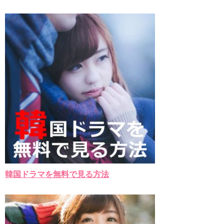
チョ・ヒョンジェ 조현재 九尾狐外伝 制作発表会
キム・テヒの弟イ・ワン♥イ・ボミ、今日（28日）結婚……
「ライフ・ オン・ マーズ」2019年11月2日TSUTAYAにて先行
レンタル開始！
(ENG SUB) Behind The Scene Hyun Bin 현빈❤️ 손예진 Son Ye
Jin-Crash Landing On You/ヒョンビン❤️ソンイェジン / エンジョイ❕
ユン・ギュンサン、番組にも登場した愛猫が急死…イ・ソンギ
ョンら同僚芸能人から慰めの言葉が続々 – Taka News
キム・レウォンの影絵遊び！？「黒騎士～永遠の約束～」メイ
キングを一部公開（DVD-SET2特典映像より）
「まず熱く掃除せよ」女優キム・ユジョン、「健康がとても回
復…痩せたのはソン・ジェリムのせい!? 」 (11/26)
【裏芸能】キムユジョンの熱愛彼氏はあの大物俳優
キム・ユジョン、美しいセルフショットで近況を伝える“会いた
いでしょ？” Big News TV
キム・ユジョン、新ドラマ「まず熱く掃除せよ」に出演確
定…“台本を見た瞬間惹かれた” 20180123
韓国ドラマを無料で見る方法
幻の王女チャミョンゴ エンディング
YUCHUN ♥ LOVE 15 「成均館 5話」
[Fan MV]七日の王妃(7일의 왕비)OST – 정기고 (Junggigo) – 그
리고 그려도 (Miss You In My Heart)
俳優カン・ギヨン、突然の熱愛宣言…「キム秘書がなぜそう
か」出演で話題 Big News TV