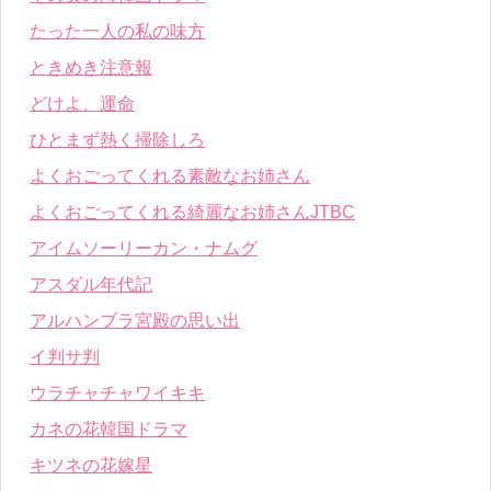
たった一人の私の味方
ときめき注意報
どけよ、運命
ひとまず熱く掃除しろ
よくおごってくれる素敵なお姉さん
よくおごってくれる綺麗なお姉さんJTBC
アイムソーリーカン・ナムグ
アスダル年代記
アルハンブラ宮殿の思い出
イ判サ判
ウラチャチャワイキキ
カネの花韓国ドラマ
キツネの花嫁星