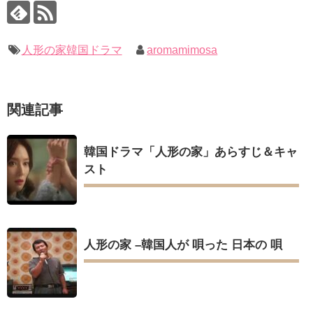
ユン・ギュンサン、番組にも登場した愛猫が急死…イ・ソンギ
いでしょ？” Big News TV
ョンら同僚芸能人から慰めの言葉が続々 – Taka News
キム・ユジョン、新ドラマ「まず熱く掃除せよ」に出演確
キム・レウォンの影絵遊び！？「黒騎士～永遠の約束～」メイ
定…“台本を見た瞬間惹かれた” 20180123
キングを一部公開（DVD-SET2特典映像より）
幻の王女チャミョンゴ エンディング
人形の家韓国ドラマ
aromamimosa
YUCHUN ♥ LOVE 15 「成均館 5話」
[Fan MV]七日の王妃(7일의 왕비)OST – 정기고 (Junggigo) – 그
리고 그려도 (Miss You In My Heart)
俳優カン・ギヨン、突然の熱愛宣言…「キム秘書がなぜそう
関連記事
か」出演で話題 Big News TV
Powered by livedoor 相互RSS
韓国ドラマ「人形の家」あらすじ＆キャ
スト
Powered by livedoor 相互RSS
人形の家 –韓国人が 唄った 日本の 唄