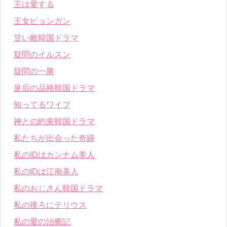
王は愛する
王女ピョンガン
甘い敵韓国ドラマ
疑問のイルスン
疑問の一勝
皇后の品格韓国ドラマ
知ってるワイフ
神との約束韓国ドラマ
私たちが出会った奇跡
私のIDはカンナム美人
私のIDは江南美人
私のおじさん韓国ドラマ
私の後ろにテリウス
私の愛の治癒記