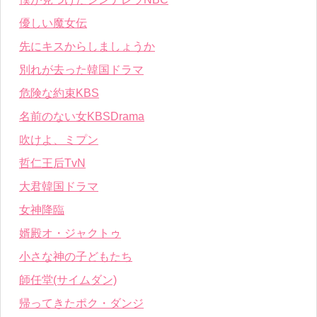
優しい魔女伝
先にキスからしましょうか
別れが去った韓国ドラマ
危険な約束KBS
名前のない女KBSDrama
吹けよ、ミプン
哲仁王后TvN
大君韓国ドラマ
女神降臨
婿殿オ・ジャクトゥ
小さな神の子どもたち
師任堂(サイムダン)
帰ってきたポク・ダンジ