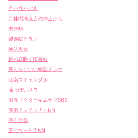
月が浮かぶ川
月桂樹洋服店の紳士たち
未分類
梨泰院クラス
検法男女
椿の花咲く頃동백
死んでもいい韓国ドラマ
江南スキャンダル
油っぽいメロ
浪漫ドクターキムサブSBS
海街チャチャチャtvN
熱血司祭
王になった男tvN