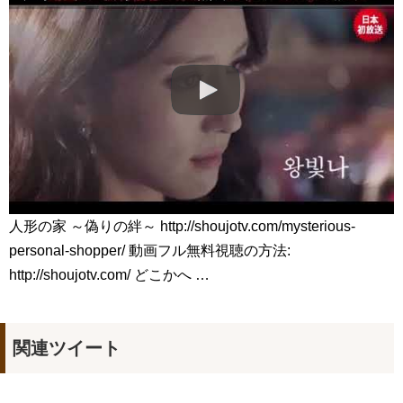
#MyGoldenLife #ShinHyeSun
NEW!
👨‍⚕️낭만닥터 김사부 VS 돈이 필요한 의사 안효섭👨‍⚕️ 치고받다 정
드는 남남케미💗 #낭만닥터김사부2 #모았캐치
NEW!
🎧 Warzone – 신원호 (SHIN WONHO)
NEW!
어서 와 서울은 처음이지? 전소민 편 | 톱스타유백이
NEW!
「違う（ちがう）・異なる」を韓国語では？「다르다（タル
ダ）」の意味・使い方について
について
「退屈だ・暇だ」を韓国語では？「심심하다（シムシマダ）」
の意味・使い方について
■韓国ドラマ『キング～Two Hearts』予告動画（日本語字幕）
について
yoon kyun sang
HSF(126)-윤균상 서울숲 벤치 (YUN Kyunsang)(4)September::
人形の家 ～偽りの絆～ http://shoujotv.com/mysterious-
Healing in Seoul Forest (서울숲)
personal-shopper/ 動画フル無料視聴の方法:
yoon kyun sang
ユン・ギュンサン主演「潜入弁護人」第1回特別公開！
http://shoujotv.com/ どこかへ …
ハン・ヘジン 한혜진 – (선공개) 강남 3대 얼짱 출신 &#39;한혜진
언니&#39; (ft. 도여니의 학창시절) | 편 먹고 갈래요? 밥블레스유 2
bobblessyou2 EP.18
ソン・ヘギョ – ソンヘギョ キスまとめ
関連ツイート
ハン・ヘジン 한혜진 – Still We (여전히 우리는)
한가인 –
九尾狐外伝 第２話 キム・ジウ チョ・ヒョンジェ
九尾狐外伝 メイキング03 ハン・イェスル