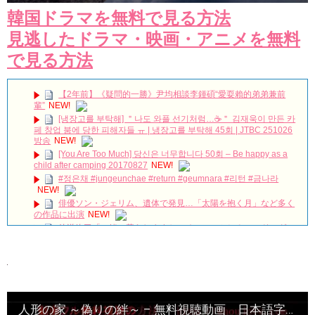
韓国ドラマを無料で見る方法
見逃したドラマ・映画・アニメを無料
で見る方法
【2年前】《疑問的一勝》尹均相談李鍾碩“愛耍賴的弟弟兼前
輩”
NEW!
[냉장고를 부탁해] ＂나도 와플 선기처럼…☕＂ 김재욱이 만든 카
페 창업 붐에 당한 피해자들 ㅠ | 냉장고를 부탁해 45회 | JTBC 251026
방송
NEW!
[You Are Too Much] 당신은 너무합니다 50회 – Be happy as a
child after camping 20170827
NEW!
#정은채 #jungeunchae #return #geumnara #리턴 #금나라
NEW!
俳優ソン・ジェリム、遺体で発見…「太陽を抱く月」など多く
の作品に出演
NEW!
放送終了「一緒に暮らしますか」チャン・ミヒ＆ユ・ドング
ン、迎えた結末は？ Big News TV
NEW!
「ペントハウス２」メイキング公開第４弾！
NEW!
人の陽の気を吸い取る恐ろしい鬼魅 #ネットフリックス #トン
グン－呪いの宮－#ナム・ジュヒョク #ノ・ユンソ #チョ・スンウ #コ
モクサリ
NEW!
言葉に気をつけて。韓国語では？#黄金色の私の人生 #シンヘソ
人形の家 ～偽りの絆～ – 無料視聴動画 日本語字幕
ン #その冬風が吹く#황금빛내인생 #신혜선 #그겨울바람이분다