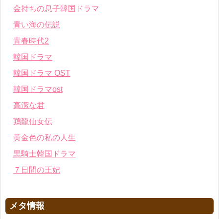
金持ちの息子韓国ドラマ
青い海の伝説
青春時代2
韓国ドラマ
韓国ドラマ OST
韓国ドラマost
高潔な君
鶏龍仙女伝
黄金色の私の人生
黒騎士韓国ドラマ
７日間の王妃
メタ情報