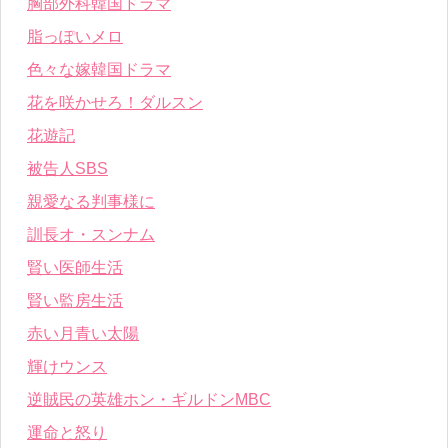
胸部外科韓国ドラマ
脂っぽいメロ
色々な嫁韓国ドラマ
花を咲かせろ！ダルスン
花遊記
被告人SBS
親愛なる判事様に
訓長オ・スンナム
賢い医師生活
賢い監房生活
赤い月青い太陽
輝けウンス
逆賊民の英雄ホン・ギルドンMBC
運命と怒り