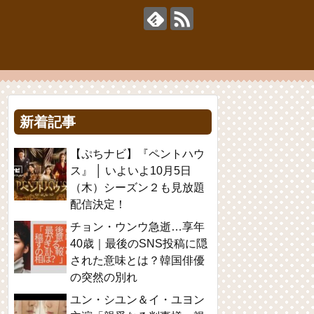
新着記事
【ぷちナビ】『ペントハウ
ス』 │ いよいよ10月5日
（木）シーズン２も見放題
配信決定！
チョン・ウンウ急逝…享年
40歳｜最後のSNS投稿に隠
された意味とは？韓国俳優
の突然の別れ
ユン・シユン＆イ・ユヨン