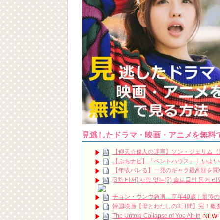
見逃したドラマ・映画・アニメを無料
【仰天☆偉人の迷言】ソン・ジェリム（
【ぷちナビ】『ペントハウス』 │ いよ
【年収バレる】一発のギャラ最高額を聞
[3차 티저] 사랑 없는(?) 솔로들의 동거 
チョン・ウンウ急逝…享年40歳｜最後の
韓国映画【母とわたしの3日間】完！概要|感想 1
The Untold Collapse of Yoo Ah-in
NEW!