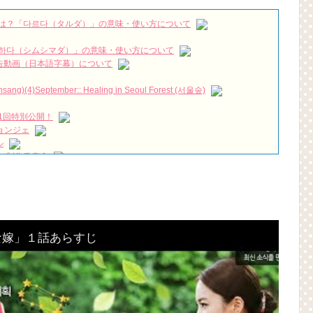
luded )『マンスリー彼氏』で話題のソ・ガンジュンはどんな人？
NEW!
家族を巻き込み繰り広げる笑いと涙のラブコメディ！「タリミファミリ
は？「다르다（タルダ）」の意味・使い方について
よりU-NEXTにて独占先行配信開始！【30秒予告】
NEW!
紀の大君夫人#disneyplus #iu #byeonwooseok
NEW!
하다（シムシマダ）」の意味・使い方について
짱 출신 &#39;한혜진 언니&#39; (ft. 도여니의 학창시절) | 편 먹고 갈래
』予告動画（日本語字幕）について
우리는)
)(4)September:: Healing in Seoul Forest (서울숲)
月2日TSUTAYAにて先行レンタル開始！
1回特別公開！
 Bin 현빈❤️ 손예진 Son Ye Jin-Crash Landing On You/ヒョンビン❤️ソンイ
ョンジェ
ル
が急死…イ・ソンギョンら同僚芸能人から慰めの言葉が続々 – Taka
 制作発表会
（28日）結婚……
永遠の約束～」メイキングを一部公開（DVD-SET2特典映像より）
ン、「健康がとても回復…痩せたのはソン・ジェリムのせい!? 」
の大物俳優
を伝える“会いたいでしょ？” Big News TV
よ」に出演確定…“台本を見た瞬間惹かれた” 20180123
な嫁」１話あらすじ
(Junggigo) – 그리고 그려도 (Miss You In My Heart)
秘書がなぜそうか」出演で話題 Big News TV