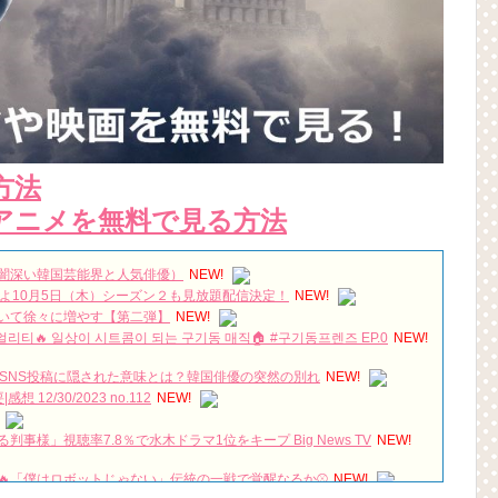
方法
アニメを無料で見る方法
闇深い韓国芸能界と人気俳優）
NEW!
いよ10月5日（木）シーズン２も見放題配信決定！
NEW!
いて徐々に増やす【第二弾】
NEW!
리얼리티🔥 일상이 시트콤이 되는 구기동 매직🏠 #구기동프렌즈 EP.0
NEW!
SNS投稿に隠された意味とは？韓国俳優の突然の別れ
NEW!
2/30/2023 no.112
NEW!
様」視聴率7.8％で水木ドラマ1位をキープ Big News TV
NEW!
🔥「僕はロボットじゃない」伝統の一戦で覚醒なるか⚾
NEW!