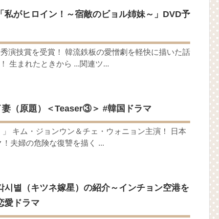
月2日TSUTAYAにて先行レンタル開始！
「私がヒロイン！～宿敵のビョル姉妹～」DVD予
 Bin 현빈❤️ 손예진 Son Ye Jin-Crash Landing On You/ヒョンビン❤️ソンイ
が急死…イ・ソンギョンら同僚芸能人から慰めの言葉が続々 – Taka
永遠の約束～」メイキングを一部公開（DVD-SET2特典映像より）
賞 優秀演技賞を受賞！ 韓流鉄板の愛憎劇を軽快に描いた話
 生まれたときから ...関連ツ...
ン、「健康がとても回復…痩せたのはソン・ジェリムのせい!? 」
の大物俳優
を伝える“会いたいでしょ？” Big News TV
よ」に出演確定…“台本を見た瞬間惹かれた” 20180123
妻（原題）＜Teaser③＞ #韓国ドラマ
(Junggigo) – 그리고 그려도 (Miss You In My Heart)
」 キム・ジョンウン＆チェ・ウォニョン主演！ 日本
秘書がなぜそうか」出演で話題 Big News TV
夫婦の危険な復讐を描く ...
각시별（キツネ嫁星）の紹介～インチョン空港を
恋愛ドラマ