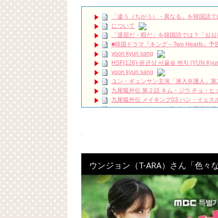
(Multilingual Subtitles Inc
お金持ちの息子とクリーニング店の娘が
「違う（ちがう）・異なる」を韓国語で
ー～恋もお金もクリーンに！」2025年11月1日
について
21世紀の大君夫人DUET💓#韓国ドラマ #21世
「退屈だ・暇だ」を韓国語では？「심심
ハン・ヘジン 한혜진 – (선공개) 강남 3대 얼
요? 밥블레스유 2 bobblessyou2 EP.18
■韓国ドラマ『キング～Two Hearts
ソン・ヘギョ – ソンヘギョ キスまとめ
yoon kyun sang
ハン・ヘジン 한혜진 – Still We (여전히 
HSF(126)-윤균상 서울숲 벤치 (YUN Kyunsang
한가인 –
yoon kyun sang
「ライフ・ オン・ マーズ」2019年11
ユン・ギュンサン主演「潜入弁護人」第
(ENG SUB) Behind The Scene Hyun
九尾狐外伝 第２話 キム・ジウ チョ・ヒ
ェジン / エンジョイ❕
九尾狐外伝 メイキング03 ハン・イェス
ユン・ギュンサン、番組にも登場した愛猫
チョ・ヒョンジェ 조현재 九尾狐外伝
News
キム・テヒの弟イ・ワン♥イ・ボミ、今日
キム・レウォンの影絵遊び！？「黒騎士～
「まず熱く掃除せよ」女優キム・ユジョ
(11/26)
【裏芸能】キムユジョンの熱愛彼氏はあ
キム・ユジョン、美しいセルフショットで近況
キム・ユジョン、新ドラマ「まず熱く掃除せ
ウンジョン（T-ARA）さん「色々
幻の王女チャミョンゴ エンディング
YUCHUN ♥ LOVE 15 「成均館 5話」
Powered by livedoor 相互RSS
[Fan MV]七日の王妃(7일의 왕비)OST – 정기고 
俳優カン・ギヨン、突然の熱愛宣言…「キム