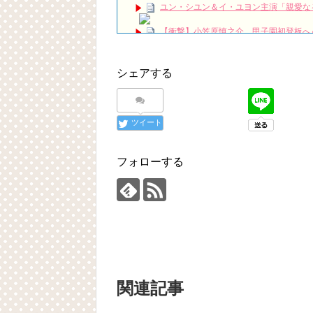
ユン・シユン＆イ・ユヨン主演「親愛なる判事
【衝撃】小笠原慎之介、甲子園初登板へ
(Multilingual Subtitles Inc
お金持ちの息子とクリーニング店の娘が
ー～恋もお金もクリーンに！」2025年11月1日
シェアする
21世紀の大君夫人DUET💓#韓国ドラマ #21世
「違う（ちがう）・異なる」を韓国語で
について
ツイート
「退屈だ・暇だ」を韓国語では？「심심
■韓国ドラマ『キング～Two Hearts
yoon kyun sang
フォローする
HSF(126)-윤균상 서울숲 벤치 (YUN Kyunsang
yoon kyun sang
ユン・ギュンサン主演「潜入弁護人」第
ハン・ヘジン 한혜진 – (선공개) 강남 3대 얼
요? 밥블레스유 2 bobblessyou2 EP.18
ソン・ヘギョ – ソンヘギョ キスまとめ
ハン・ヘジン 한혜진 – Still We (여전히 
한가인 –
九尾狐外伝 第２話 キム・ジウ チョ・ヒ
九尾狐外伝 メイキング03 ハン・イェス
関連記事
チョ・ヒョンジェ 조현재 九尾狐外伝
キム・テヒの弟イ・ワン♥イ・ボミ、今日