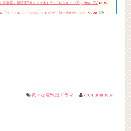
様」視聴率7.8％で水木ドラマ1位をキープ Big News TV
NEW!
🔥「僕はロボットじゃない」伝統の一戦で覚醒なるか⚾
NEW!
luded )『マンスリー彼氏』で話題のソ・ガンジュンはどんな人？
NEW!
家族を巻き込み繰り広げる笑いと涙のラブコメディ！「タリミファミリ
よりU-NEXTにて独占先行配信開始！【30秒予告】
NEW!
紀の大君夫人#disneyplus #iu #byeonwooseok
NEW!
は？「다르다（タルダ）」の意味・使い方について
하다（シムシマダ）」の意味・使い方について
』予告動画（日本語字幕）について
)(4)September:: Healing in Seoul Forest (서울숲)
1回特別公開！
짱 출신 &#39;한혜진 언니&#39; (ft. 도여니의 학창시절) | 편 먹고 갈래
色々な嫁韓国ドラマ
aromamimosa
우리는)
ョンジェ
ル
 制作発表会
（28日）結婚……