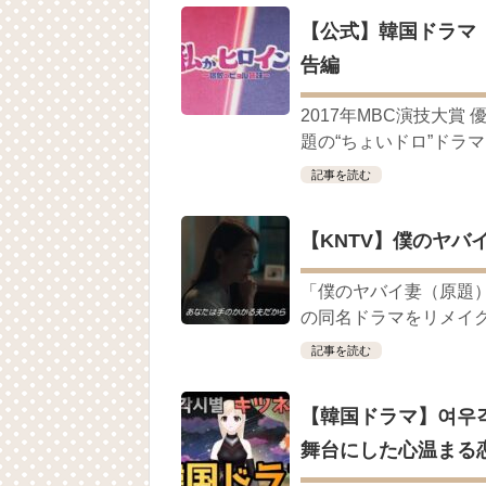
「ライフ・ オン・ マーズ」2019年11
【公式】韓国ドラマ
(ENG SUB) Behind The Scene Hyun
ェジン / エンジョイ❕
告編
ユン・ギュンサン、番組にも登場した愛猫
News
キム・レウォンの影絵遊び！？「黒騎士～
2017年MBC演技大
題の“ちょいドロ”ドラマ！
「まず熱く掃除せよ」女優キム・ユジョ
(11/26)
記事を読む
【裏芸能】キムユジョンの熱愛彼氏はあ
キム・ユジョン、美しいセルフショットで近況
キム・ユジョン、新ドラマ「まず熱く掃除せ
【KNTV】僕のヤバイ
幻の王女チャミョンゴ エンディング
YUCHUN ♥ LOVE 15 「成均館 5話」
[Fan MV]七日の王妃(7일의 왕비)OST – 정기고 
「僕のヤバイ妻（原題）
俳優カン・ギヨン、突然の熱愛宣言…「キム
の同名ドラマをリメイク！
記事を読む
【韓国ドラマ】여우
Powered by livedoor 相互RSS
舞台にした心温まる