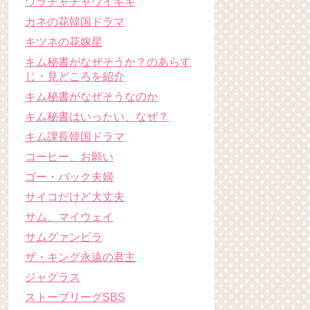
ウラチャチャワイキキ
カネの花韓国ドラマ
キツネの花嫁星
キム秘書がなぜそうか？のあらす
じ・見どころを紹介
キム秘書がなぜそうなのか
キム秘書はいったい、なぜ？
キム課長韓国ドラマ
コーヒー、お願い
ゴー・バック夫婦
サイコだけど大丈夫
サム、マイウェイ
サムグァンビラ
ザ・キング永遠の君主
ジャグラス
ストーブリーグSBS