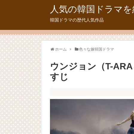
人気の韓国ドラマを
韓国ドラマの歴代人気作品
ホーム
色々な嫁韓国ドラマ
ウンジョン（T-AR
すじ