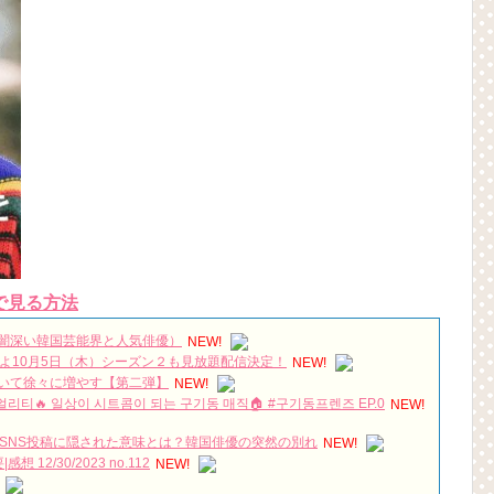
で見る方法
闇深い韓国芸能界と人気俳優）
NEW!
いよ10月5日（木）シーズン２も見放題配信決定！
NEW!
いて徐々に増やす【第二弾】
NEW!
리얼리티🔥 일상이 시트콤이 되는 구기동 매직🏠 #구기동프렌즈 EP.0
NEW!
SNS投稿に隠された意味とは？韓国俳優の突然の別れ
NEW!
2/30/2023 no.112
NEW!