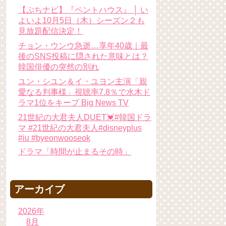
【ぷちナビ】『ペントハウス』 │ い
よいよ10月5日（木）シーズン２も
見放題配信決定！
チョン・ウンウ急逝…享年40歳｜最
後のSNS投稿に隠された意味とは？
韓国俳優の突然の別れ
ユン・シユン＆イ・ユヨン主演「親
愛なる判事様」視聴率7.8％で水木ド
ラマ1位をキープ Big News TV
21世紀の大君夫人DUET💓#韓国ドラ
マ #21世紀の大君夫人#disneyplus
#iu #byeonwooseok
ドラマ「時間が止まるその時」
アーカイブ
2026年
8月