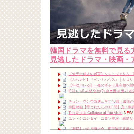
韓国ドラマを無料で見る
見逃したドラマ・映画・
【仰天☆偉人の迷言】ソン・ジェリム（
【ぷちナビ】『ペントハウス』 │ いよ
【年収バレる】一発のギャラ最高額を聞
[3차 티저] 사랑 없는(?) 솔로들의 동거 
チョン・ウンウ急逝…享年40歳｜最後の
韓国映画【母とわたしの3日間】完！概要|感想 1
The Untold Collapse of Yoo Ah-in
NEW!
ユン・シユン＆イ・ユヨン主演「親愛なる判事
【衝撃】小笠原慎之介、甲子園初登板へ