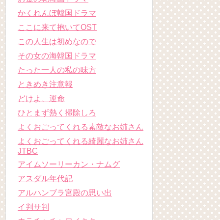
かくれんぼ韓国ドラマ
ここに来て抱いてOST
この人生は初めなので
その女の海韓国ドラマ
たった一人の私の味方
ときめき注意報
どけよ、運命
ひとまず熱く掃除しろ
よくおごってくれる素敵なお姉さん
よくおごってくれる綺麗なお姉さん
JTBC
アイムソーリーカン・ナムグ
アスダル年代記
アルハンブラ宮殿の思い出
イ判サ判