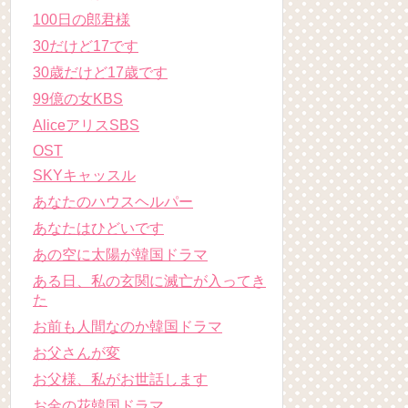
100日の郎君様
30だけど17です
30歳だけど17歳です
99億の女KBS
AliceアリスSBS
OST
SKYキャッスル
あなたのハウスヘルパー
あなたはひどいです
あの空に太陽が韓国ドラマ
ある日、私の玄関に滅亡が入ってき
た
お前も人間なのか韓国ドラマ
お父さんが変
お父様、私がお世話します
お金の花韓国ドラマ