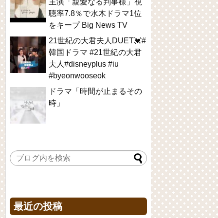
主演「親愛なる判事様」視
聴率7.8％で水木ドラマ1位
をキープ Big News TV
21世紀の大君夫人DUET💓#
韓国ドラマ #21世紀の大君
夫人#disneyplus #iu
#byeonwooseok
ドラマ「時間が止まるその
時」
最近の投稿