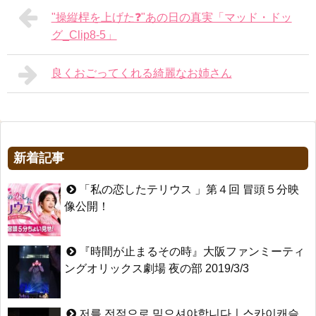
"操縦桿を上げた❓"あの日の真実「マッド・ドッ
グ_Clip8-5」
良くおごってくれる綺麗なお姉さん
新着記事
「私の恋したテリウス 」第４回 冒頭５分映
像公開！
『時間が止まるその時』大阪ファンミーティ
ングオリックス劇場 夜の部 2019/3/3
저를 전적으로 믿으셔야합니다ㅣ스카이캐슬