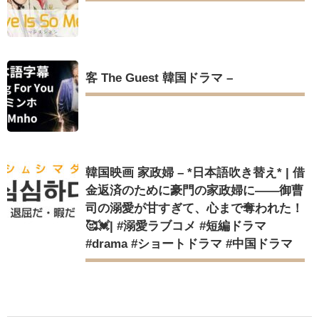
客 The Guest 韓国ドラマ –
韓国映画 家政婦 – *日本語吹き替え* | 借
金返済のために豪門の家政婦に――御曹
司の溺愛が甘すぎて、心まで奪われた！
🥰💓| #溺愛ラブコメ #短編ドラマ
#drama #ショートドラマ #中国ドラマ