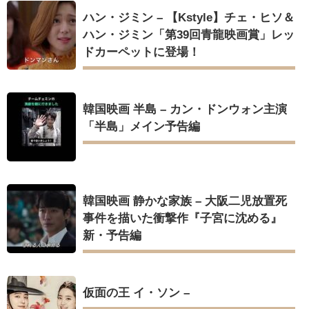
ハン・ジミン – 【Kstyle】チェ・ヒソ＆
ハン・ジミン「第39回青龍映画賞」レッ
ドカーペットに登場！
韓国映画 半島 – カン・ドンウォン主演
「半島」メイン予告編
韓国映画 静かな家族 – 大阪二児放置死
事件を描いた衝撃作『子宮に沈める』
新・予告編
仮面の王 イ・ソン –