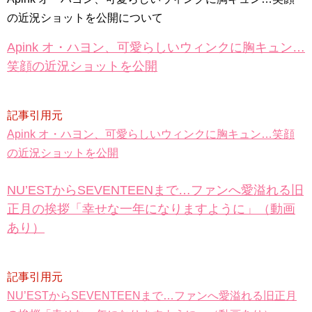
九尾狐外伝 第２話 キム・ジウ チョ・ヒョンジェ
の近況ショットを公開について
九尾狐外伝 メイキング03 ハン・イェスル
チョ・ヒョンジェ 조현재 九尾狐外伝 制作発表会
Apink オ・ハヨン、可愛らしいウィンクに胸キュン…
キム・テヒの弟イ・ワン♥イ・ボミ、今日（28日）結婚……
笑顔の近況ショットを公開
「ライフ・ オン・ マーズ」2019年11月2日TSUTAYAにて先行
レンタル開始！
(ENG SUB) Behind The Scene Hyun Bin 현빈❤️ 손예진 Son Ye
Jin-Crash Landing On You/ヒョンビン❤️ソンイェジン / エンジョイ❕
記事引用元
ユン・ギュンサン、番組にも登場した愛猫が急死…イ・ソンギ
Apink オ・ハヨン、可愛らしいウィンクに胸キュン…笑顔
ョンら同僚芸能人から慰めの言葉が続々 – Taka News
の近況ショットを公開
キム・レウォンの影絵遊び！？「黒騎士～永遠の約束～」メイ
キングを一部公開（DVD-SET2特典映像より）
「まず熱く掃除せよ」女優キム・ユジョン、「健康がとても回
NU’ESTからSEVENTEENまで…ファンへ愛溢れる旧
復…痩せたのはソン・ジェリムのせい!? 」 (11/26)
【裏芸能】キムユジョンの熱愛彼氏はあの大物俳優
正月の挨拶「幸せな一年になりますように」（動画
キム・ユジョン、美しいセルフショットで近況を伝える“会いた
あり）
いでしょ？” Big News TV
キム・ユジョン、新ドラマ「まず熱く掃除せよ」に出演確
定…“台本を見た瞬間惹かれた” 20180123
幻の王女チャミョンゴ エンディング
記事引用元
YUCHUN ♥ LOVE 15 「成均館 5話」
[Fan MV]七日の王妃(7일의 왕비)OST – 정기고 (Junggigo) – 그
NU’ESTからSEVENTEENまで…ファンへ愛溢れる旧正月
리고 그려도 (Miss You In My Heart)