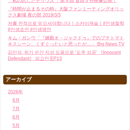
「私の恋したテリウス 」第４回 冒頭５分映像公開！
『時間が止まるその時』大阪ファンミーティングオリッ
クス劇場 夜の部 2019/3/3
저를 전적으로 믿으셔야합니다ㅣ스카이캐슬ㅣ#인생철학
#인생조언 #인생명언
キム・ガンウ「『婿殿オ・ジャクドゥ』でのプチトマト
キスシーン、くすぐったいと思ったが…」 Big News TV
김민석, 위기 순간 지성 도움으로 ‘도주 성공’ 《Innocent
Defendant》 피고인 EP13
アーカイブ
2026年
8月
7月
6月
5月