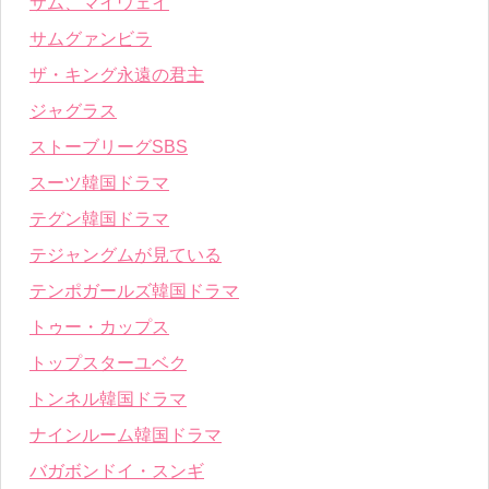
サム、マイウェイ
サムグァンビラ
ザ・キング永遠の君主
ジャグラス
ストーブリーグSBS
スーツ韓国ドラマ
テグン韓国ドラマ
テジャングムが見ている
テンポガールズ韓国ドラマ
トゥー・カップス
トップスターユベク
トンネル韓国ドラマ
ナインルーム韓国ドラマ
バガボンドイ・スンギ