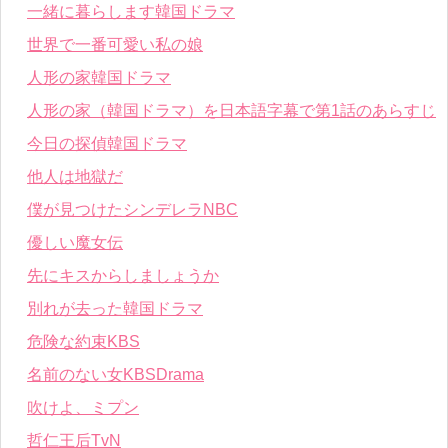
一緒に暮らします韓国ドラマ
世界で一番可愛い私の娘
人形の家韓国ドラマ
人形の家（韓国ドラマ）を日本語字幕で第1話のあらすじ
今日の探偵韓国ドラマ
他人は地獄だ
僕が見つけたシンデレラNBC
優しい魔女伝
先にキスからしましょうか
別れが去った韓国ドラマ
危険な約束KBS
名前のない女KBSDrama
吹けよ、ミプン
哲仁王后TvN