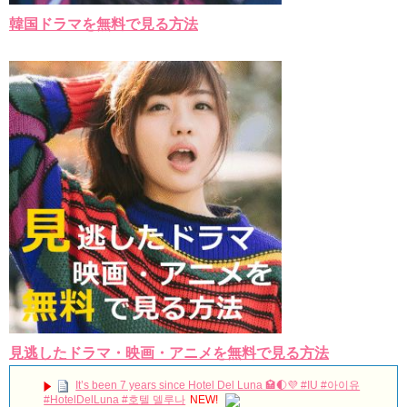
韓国ドラマを無料で見る方法
見逃したドラマ・映画・アニメを無料で見る方法
It’s been 7 years since Hotel Del Luna 🏩🌓💜 #IU #아이유
#HotelDelLuna #호텔 델루나
NEW!