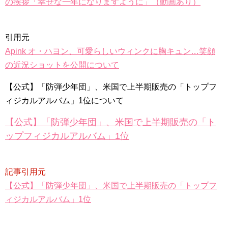
の挨拶「幸せな一年になりますように」（動画あり）
俳優カン・ギヨン、突然の熱愛宣言…「キム秘書がなぜそう
か」出演で話題 Big News TV
引用元
Apink オ・ハヨン、可愛らしいウィンクに胸キュン…笑顔
の近況ショットを公開について
Powered by livedoor 相互RSS
【公式】「防弾少年団」、米国で上半期販売の「トップフ
ィジカルアルバム」1位について
【公式】「防弾少年団」、米国で上半期販売の「ト
ップフィジカルアルバム」1位
記事引用元
【公式】「防弾少年団」、米国で上半期販売の「トップフ
ィジカルアルバム」1位