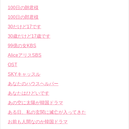
100日の朗君様
100日の郎君様
30だけど17です
30歳だけど17歳です
99億の女KBS
AliceアリスSBS
OST
SKYキャッスル
あなたのハウスヘルパー
あなたはひどいです
あの空に太陽が韓国ドラマ
ある日、私の玄関に滅亡が入ってきた
お前も人間なのか韓国ドラマ