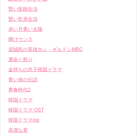
賢い医師生活
賢い監房生活
赤い月青い太陽
輝けウンス
逆賊民の英雄ホン・ギルドンMBC
運命と怒り
金持ちの息子韓国ドラマ
青い海の伝説
青春時代2
韓国ドラマ
韓国ドラマ OST
韓国ドラマost
高潔な君