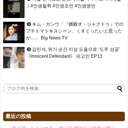
ㅣ#인생철학 #인생조언 #인생명언
キム・ガンウ「『婿殿オ・ジャクドゥ』での
プチトマトキスシーン、くすぐったいと思った
が…」 Big News TV
김민석, 위기 순간 지성 도움으로 ‘도주 성공’
《Innocent Defendant》 피고인 EP13
最近の投稿