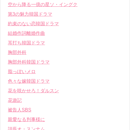
空から降る一億の星ソ・イングク
第3の魅力韓国ドラマ
約束のない恋韓国ドラマ
結婚作詞離婚作曲
耳打ち韓国ドラマ
胸部外科
胸部外科韓国ドラマ
脂っぽいメロ
色々な嫁韓国ドラマ
花を咲かせろ！ダルスン
花遊記
被告人SBS
親愛なる判事様に
訓長オ・スンナム