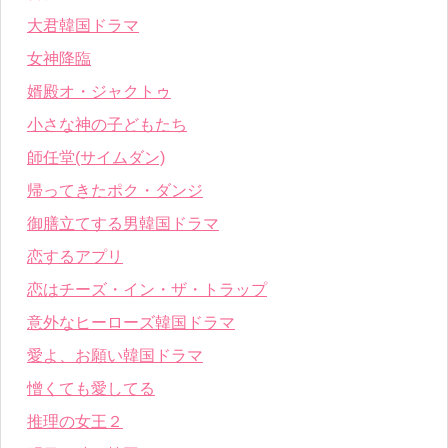
大君韓国ドラマ
女神降臨
婿殿オ・ジャクトゥ
小さな神の子どもたち
師任堂(サイムダン)
帰ってきたポク・ダンジ
御膳立てする男韓国ドラマ
恋するアプリ
恋はチーズ・イン・ザ・トラップ
意外なヒーローズ韓国ドラマ
愛よ、お願い韓国ドラマ
憎くても愛してる
推理の女王２