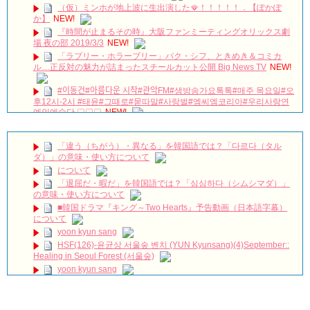
（仮）ミンホが地上波に生出演した🪭！！！！！．【ぽかぽ
か】
NEW!
『時間が止まるその時』大阪ファンミーティングオリックス劇
場 夜の部 2019/3/3
NEW!
「ラブリー・ホラーブリー」パク・シフ、ときめき＆コミカ
ル…正反対の魅力が詰まったスチールカット公開 Big News TV
NEW!
#이동건#아름다운 시작#관악FM#생방송가요톡톡#매주 목요일#오
후12시-2시 #태윤#그때로#묻따말#사랑벌#엠씨엠코리아#우리사랑연
예인예술단 ♡♡♡
NEW!
저를 전적으로 믿으셔야합니다ㅣ스카이캐슬ㅣ#인생철학 #인생
조언 #인생명언
NEW!
「違う（ちがう）・異なる」を韓国語では？「다르다（タル
#韓国ドラマ100日の郎君様 ★★★★⭐︎
NEW!
ダ）」の意味・使い方について
疲れてるソンフン刺さる…シャツ腕まくりするのもやばい
について
#enhypen #engene #엔하이픈 #おすすめ #fyp #kpop #sunghoon #ソ
「退屈だ・暇だ」を韓国語では？「심심하다（シムシマダ）」
ンフン #성훈
NEW!
の意味・使い方について
キム・ガンウ「『婿殿オ・ジャクドゥ』でのプチトマトキスシ
■韓国ドラマ『キング～Two Hearts』予告動画（日本語字幕）
ーン、くすぐったいと思ったが…」 Big News TV
NEW!
について
新ドラマ「ラブリー・ホラーブリー」放送前に炎上…プロデュ
yoon kyun sang
ーサーの“セウォル号”発言を謝罪 Big News TV
NEW!
HSF(126)-윤균상 서울숲 벤치 (YUN Kyunsang)(4)September::
CRAZY LOVE ❤️🤭😜 #crazylove #krystaljung #kimjaewook
Healing in Seoul Forest (서울숲)
#kdrama #shorts #edit
NEW!
yoon kyun sang
김민석, 위기 순간 지성 도움으로 ‘도주 성공’ 《Innocent
Defendant》 피고인 EP13
NEW!
ユン・ギュンサン主演「潜入弁護人」第1回特別公開！
ハン・ヘジン 한혜진 – (선공개) 강남 3대 얼짱 출신 &#39;한혜진
九尾狐外伝 第２話 キム・ジウ チョ・ヒョンジェ
언니&#39; (ft. 도여니의 학창시절) | 편 먹고 갈래요? 밥블레스유 2
九尾狐外伝 メイキング03 ハン・イェスル