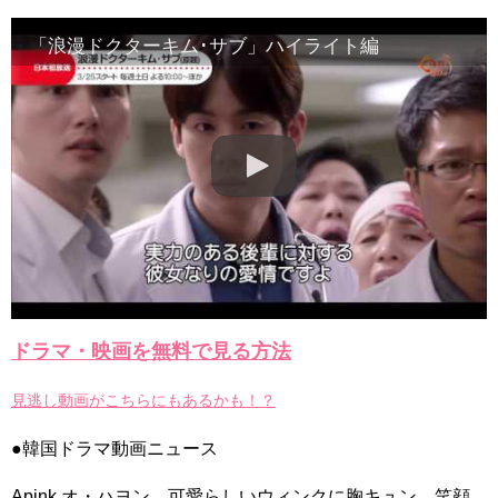
ーン、くすぐったいと思ったが…」 Big News TV
NEW!
新ドラマ「ラブリー・ホラーブリー」放送前に炎上…プロデュ
「浪漫ドクターキム･サブ」ハイライト編
ーサーの“セウォル号”発言を謝罪 Big News TV
NEW!
CRAZY LOVE ❤️🤭😜 #crazylove #krystaljung #kimjaewook
#kdrama #shorts #edit
NEW!
김민석, 위기 순간 지성 도움으로 ‘도주 성공’ 《Innocent
Defendant》 피고인 EP13
NEW!
「違う（ちがう）・異なる」を韓国語では？「다르다（タル
ダ）」の意味・使い方について
について
「退屈だ・暇だ」を韓国語では？「심심하다（シムシマダ）」
の意味・使い方について
■韓国ドラマ『キング～Two Hearts』予告動画（日本語字幕）
について
yoon kyun sang
HSF(126)-윤균상 서울숲 벤치 (YUN Kyunsang)(4)September::
Healing in Seoul Forest (서울숲)
ドラマ・映画を無料で見る方法
yoon kyun sang
ユン・ギュンサン主演「潜入弁護人」第1回特別公開！
ハン・ヘジン 한혜진 – (선공개) 강남 3대 얼짱 출신 &#39;한혜진
見逃し動画がこちらにもあるかも！？
언니&#39; (ft. 도여니의 학창시절) | 편 먹고 갈래요? 밥블레스유 2
bobblessyou2 EP.18
ソン・ヘギョ – ソンヘギョ キスまとめ
●韓国ドラマ動画ニュース
ハン・ヘジン 한혜진 – Still We (여전히 우리는)
한가인 –
Apink オ・ハヨン、可愛らしいウィンクに胸キュン…笑顔