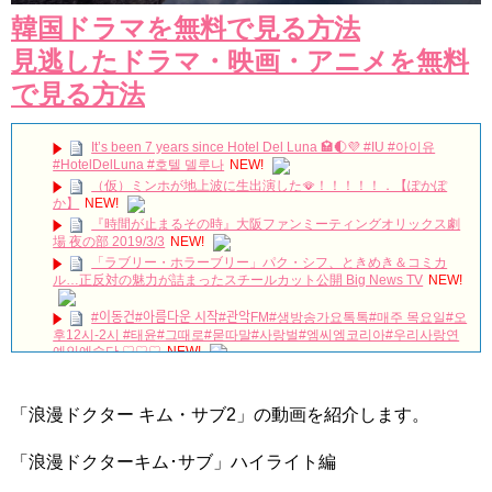
韓国ドラマを無料で見る方法
見逃したドラマ・映画・アニメを無料
で見る方法
It’s been 7 years since Hotel Del Luna 🏩🌓💜 #IU #아이유
#HotelDelLuna #호텔 델루나
NEW!
（仮）ミンホが地上波に生出演した🪭！！！！！．【ぽかぽ
か】
NEW!
『時間が止まるその時』大阪ファンミーティングオリックス劇
場 夜の部 2019/3/3
NEW!
「ラブリー・ホラーブリー」パク・シフ、ときめき＆コミカ
ル…正反対の魅力が詰まったスチールカット公開 Big News TV
NEW!
#이동건#아름다운 시작#관악FM#생방송가요톡톡#매주 목요일#오
후12시-2시 #태윤#그때로#묻따말#사랑벌#엠씨엠코리아#우리사랑연
예인예술단 ♡♡♡
NEW!
저를 전적으로 믿으셔야합니다ㅣ스카이캐슬ㅣ#인생철학 #인생
조언 #인생명언
NEW!
#韓国ドラマ100日の郎君様 ★★★★⭐︎
NEW!
「浪漫ドクター キム・サブ2」の動画を紹介します。
疲れてるソンフン刺さる…シャツ腕まくりするのもやばい
#enhypen #engene #엔하이픈 #おすすめ #fyp #kpop #sunghoon #ソ
「浪漫ドクターキム･サブ」ハイライト編
ンフン #성훈
NEW!
キム・ガンウ「『婿殿オ・ジャクドゥ』でのプチトマトキスシ