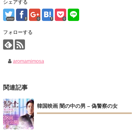
シェアする
bobblessyou2 EP.18
チョ・ヒョンジェ 조현재 九尾狐外伝 制作発表会
ソン・ヘギョ – ソンヘギョ キスまとめ
キム・テヒの弟イ・ワン♥イ・ボミ、今日（28日）結婚……
ハン・ヘジン 한혜진 – Still We (여전히 우리는)
error
0
0
한가인 –
「まず熱く掃除せよ」女優キム・ユジョン、「健康がとても回
「ライフ・ オン・ マーズ」2019年11月2日TSUTAYAにて先行
復…痩せたのはソン・ジェリムのせい!? 」 (11/26)
レンタル開始！
フォローする
【裏芸能】キムユジョンの熱愛彼氏はあの大物俳優
(ENG SUB) Behind The Scene Hyun Bin 현빈❤️ 손예진 Son Ye
キム・ユジョン、美しいセルフショットで近況を伝える“会いた
Jin-Crash Landing On You/ヒョンビン❤️ソンイェジン / エンジョイ❕
いでしょ？” Big News TV
キム・ユジョン、新ドラマ「まず熱く掃除せよ」に出演確
ユン・ギュンサン、番組にも登場した愛猫が急死…イ・ソンギ
定…“台本を見た瞬間惹かれた” 20180123
ョンら同僚芸能人から慰めの言葉が続々 – Taka News
幻の王女チャミョンゴ エンディング
aromamimosa
キム・レウォンの影絵遊び！？「黒騎士～永遠の約束～」メイ
YUCHUN ♥ LOVE 15 「成均館 5話」
キングを一部公開（DVD-SET2特典映像より）
[Fan MV]七日の王妃(7일의 왕비)OST – 정기고 (Junggigo) – 그
리고 그려도 (Miss You In My Heart)
俳優カン・ギヨン、突然の熱愛宣言…「キム秘書がなぜそう
関連記事
か」出演で話題 Big News TV
Powered by livedoor 相互RSS
韓国映画 闇の中の男 – 偽警察の女
Powered by livedoor 相互RSS