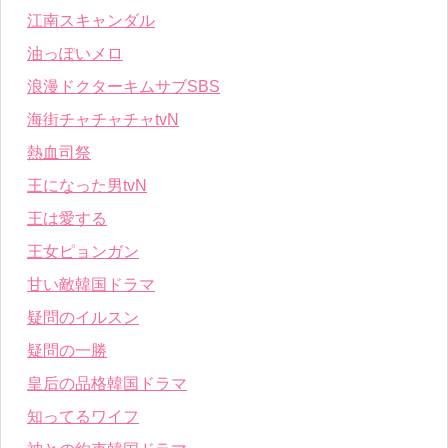
江南スキャンダル
油っぽいメロ
浪漫ドクターキムサブSBS
海街チャチャチャtvN
熱血司祭
王になった男tvN
王は愛する
王女ピョンガン
甘い敵韓国ドラマ
疑問のイルスン
疑問の一勝
皇后の品格韓国ドラマ
知ってるワイフ