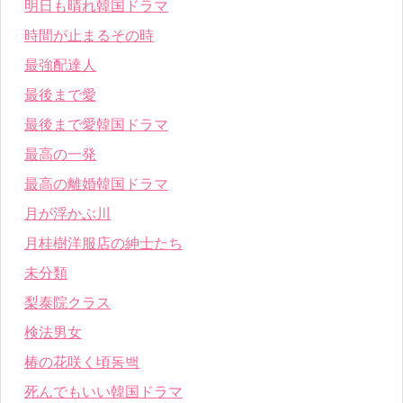
明日も晴れ韓国ドラマ
時間が止まるその時
最強配達人
最後まで愛
最後まで愛韓国ドラマ
最高の一発
最高の離婚韓国ドラマ
月が浮かぶ川
月桂樹洋服店の紳士たち
未分類
梨泰院クラス
検法男女
椿の花咲く頃동백
死んでもいい韓国ドラマ