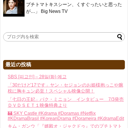
プチトマトキスシーン、くすぐったいと思った
が…」 Big News TV
最近の投稿
SBS [피고인] – 28일(화) 예고
「30だけど17です」ヤン・セジョンのお姫様抱っこや腕
枕に胸キュン必至！スペシャル映像公開！
「七日の王妃」パク・ミニョン インタビュー 7/3発売
ＤＶＤＳＥＴ１映像特典より
🏰 SKY Castle #Kdrama #Doramas #Netflix
#KDramaBrasil #KoreanDrama #Dorameira #KdramaEdit
キム・ガンウ「『婿殿オ・ジャクドゥ』でのプチトマト