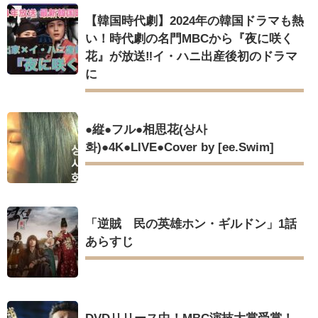
【韓国時代劇】2024年の韓国ドラマも熱
い！時代劇の名門MBCから『夜に咲く
花』が放送‼イ・ハニ出産後初のドラマ
に
●縦●フル●相思花(상사
화)●4K●LIVE●Cover by [ee.Swim]
「逆賊 民の英雄ホン・ギルドン」1話
あらすじ