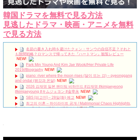
韓国ドラマを無料で見る方法
見逃したドラマ・映画・アニメを無料
で見る方法
名節の書き入れ時を避けたクォン・サンウの自信不足？それと
も隙間戦略？ロマンスで帰ってきた『ハートマン』観覧レビュー
NEW!
Park Min Young And Kim Jae Wook//Her Private Life
2019//Biography
NEW!
piano: river where the moon rises (달이 뜨는 강) – pyeonggang
and ondal (평강과 온달)
NEW!
2026 김재영 일본 팬미팅 비하인드 #김재영 #kimjaeyeong
#kimjaeyoung #キムジェヨン #金宰永
NEW!
SBS [피고인] – 28일(화) 예고
NEW!
최고의 이혼 – 하이라이트 공개 / Matrimonial Chaos Highlights,
Premiere Oct 8 on KBS! ㅣ KBS방송
NEW!
유노윤호의 팔안굽 생일축하
NEW!
[Windy Mi-poong] 불어라 미풍아 50회 – ji-yeon caught by a
private loan shark 20170218
NEW!
「30だけど17です」ヤン・セジョンのお姫様抱っこや腕枕に胸
キュン必至！スペシャル映像公開！
NEW!