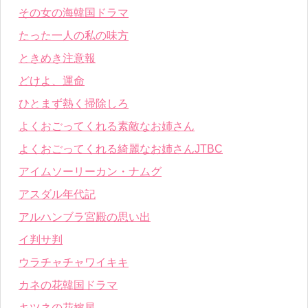
その女の海韓国ドラマ
たった一人の私の味方
ときめき注意報
どけよ、運命
ひとまず熱く掃除しろ
よくおごってくれる素敵なお姉さん
よくおごってくれる綺麗なお姉さんJTBC
アイムソーリーカン・ナムグ
アスダル年代記
アルハンブラ宮殿の思い出
イ判サ判
ウラチャチャワイキキ
カネの花韓国ドラマ
キツネの花嫁星