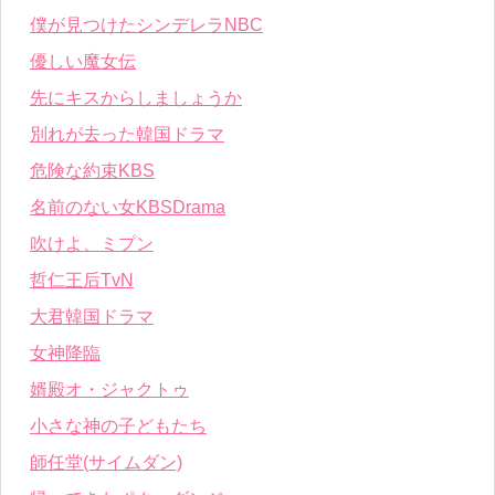
僕が見つけたシンデレラNBC
優しい魔女伝
先にキスからしましょうか
別れが去った韓国ドラマ
危険な約束KBS
名前のない女KBSDrama
吹けよ、ミプン
哲仁王后TvN
大君韓国ドラマ
女神降臨
婿殿オ・ジャクトゥ
小さな神の子どもたち
師任堂(サイムダン)