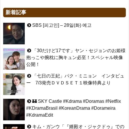
新着記事
SBS [피고인] – 28일(화) 예고
「30だけど17です」ヤン・セジョンのお姫様
抱っこや腕枕に胸キュン必至！スペシャル映像
公開！
「七日の王妃」パク・ミニョン インタビュ
ー 7/3発売ＤＶＤＳＥＴ１映像特典より
🏰 SKY Castle #Kdrama #Doramas #Netflix
#KDramaBrasil #KoreanDrama #Dorameira
#KdramaEdit
キム・ガンウ「『婿殿オ・ジャクドゥ』での