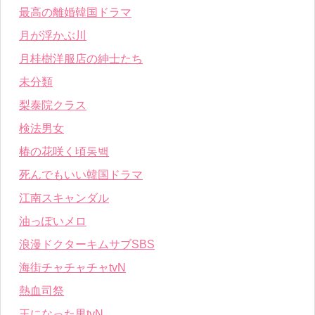
最高の離婚韓国ドラマ
月が浮かぶ川
月桂樹洋服店の紳士たち
未分類
梨泰院クラス
検法男女
椿の花咲く頃동백
死んでもいい韓国ドラマ
江南スキャンダル
油っぽいメロ
浪漫ドクターキムサブSBS
海街チャチャチャtvN
熱血司祭
王になった男tvN