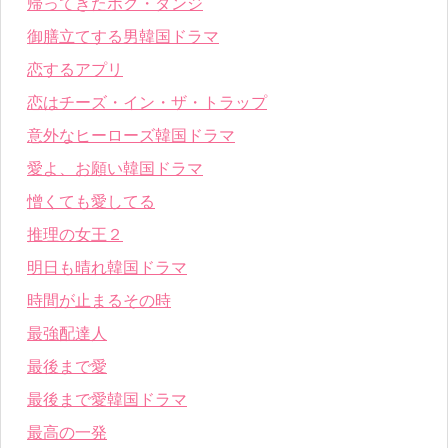
帰ってきたポク・ダンジ
御膳立てする男韓国ドラマ
恋するアプリ
恋はチーズ・イン・ザ・トラップ
意外なヒーローズ韓国ドラマ
愛よ、お願い韓国ドラマ
憎くても愛してる
推理の女王２
明日も晴れ韓国ドラマ
時間が止まるその時
最強配達人
最後まで愛
最後まで愛韓国ドラマ
最高の一発