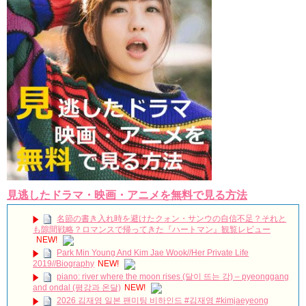
か」出演で話題 Big News TV
Powered by livedoor 相互RSS
見逃したドラマ・映画・アニメを無料で見る方法
名節の書き入れ時を避けたクォン・サンウの自信不足？それと
も隙間戦略？ロマンスで帰ってきた『ハートマン』観覧レビュー
NEW!
Park Min Young And Kim Jae Wook//Her Private Life
2019//Biography
NEW!
piano: river where the moon rises (달이 뜨는 강) – pyeonggang
and ondal (평강과 온달)
NEW!
2026 김재영 일본 팬미팅 비하인드 #김재영 #kimjaeyeong