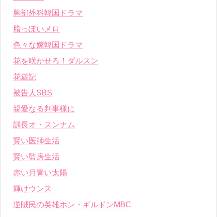
胸部外科韓国ドラマ
脂っぽいメロ
色々な嫁韓国ドラマ
花を咲かせろ！ダルスン
花遊記
被告人SBS
親愛なる判事様に
訓長オ・スンナム
賢い医師生活
賢い監房生活
赤い月青い太陽
輝けウンス
逆賊民の英雄ホン・ギルドンMBC