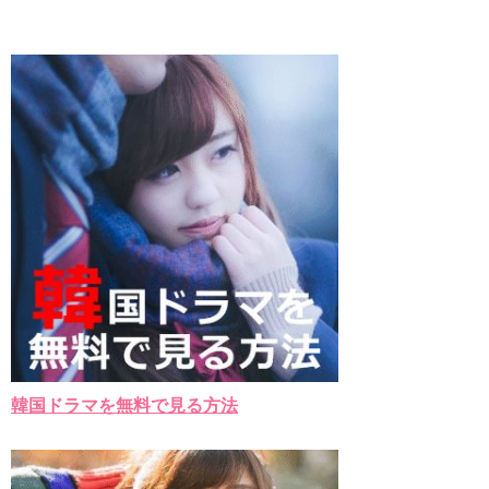
九尾狐外伝 第２話 キム・ジウ チョ・ヒョンジェ
九尾狐外伝 メイキング03 ハン・イェスル
チョ・ヒョンジェ 조현재 九尾狐外伝 制作発表会
キム・テヒの弟イ・ワン♥イ・ボミ、今日（28日）結婚……
「ライフ・ オン・ マーズ」2019年11月2日TSUTAYAにて先行
レンタル開始！
(ENG SUB) Behind The Scene Hyun Bin 현빈❤️ 손예진 Son Ye
Jin-Crash Landing On You/ヒョンビン❤️ソンイェジン / エンジョイ❕
ユン・ギュンサン、番組にも登場した愛猫が急死…イ・ソンギ
ョンら同僚芸能人から慰めの言葉が続々 – Taka News
キム・レウォンの影絵遊び！？「黒騎士～永遠の約束～」メイ
キングを一部公開（DVD-SET2特典映像より）
「まず熱く掃除せよ」女優キム・ユジョン、「健康がとても回
復…痩せたのはソン・ジェリムのせい!? 」 (11/26)
【裏芸能】キムユジョンの熱愛彼氏はあの大物俳優
キム・ユジョン、美しいセルフショットで近況を伝える“会いた
いでしょ？” Big News TV
キム・ユジョン、新ドラマ「まず熱く掃除せよ」に出演確
定…“台本を見た瞬間惹かれた” 20180123
韓国ドラマを無料で見る方法
幻の王女チャミョンゴ エンディング
YUCHUN ♥ LOVE 15 「成均館 5話」
[Fan MV]七日の王妃(7일의 왕비)OST – 정기고 (Junggigo) – 그
리고 그려도 (Miss You In My Heart)
俳優カン・ギヨン、突然の熱愛宣言…「キム秘書がなぜそう