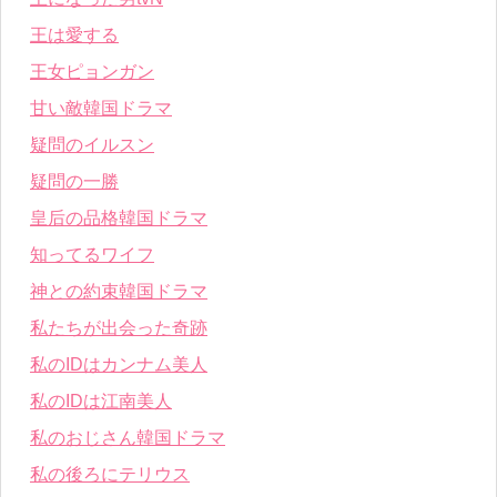
王は愛する
王女ピョンガン
甘い敵韓国ドラマ
疑問のイルスン
疑問の一勝
皇后の品格韓国ドラマ
知ってるワイフ
神との約束韓国ドラマ
私たちが出会った奇跡
私のIDはカンナム美人
私のIDは江南美人
私のおじさん韓国ドラマ
私の後ろにテリウス