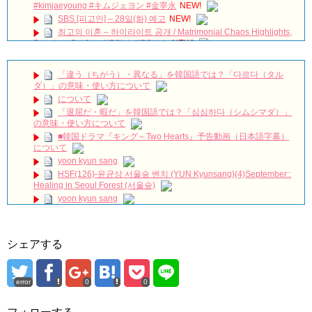
#kimjaeyoung #キムジェヨン #金宰永
NEW!
SBS [피고인] – 28일(화) 예고
NEW!
최고의 이혼 – 하이라이트 공개 / Matrimonial Chaos Highlights,
Premiere Oct 8 on KBS! ㅣ KBS방송
NEW!
유노윤호의 팔안굽 생일축하
NEW!
[Windy Mi-poong] 불어라 미풍아 50회 – ji-yeon caught by a
「違う（ちがう）・異なる」を韓国語では？「다르다（タル
private loan shark 20170218
NEW!
ダ）」の意味・使い方について
「30だけど17です」ヤン・セジョンのお姫様抱っこや腕枕に胸
について
キュン必至！スペシャル映像公開！
NEW!
「退屈だ・暇だ」を韓国語では？「심심하다（シムシマダ）」
ソ・イングクさんもうホテル着いたかな？いよいよ
タイのフ
の意味・使い方について
ァンミだ〜
✨
お留守番寂しいから一緒にホテル行ってる妄想
🤭
😂
■韓国ドラマ『キング～Two Hearts』予告動画（日本語字幕）
NEW!
について
「七日の王妃」パク・ミニョン インタビュー 7/3発売ＤＶＤ
yoon kyun sang
ＳＥＴ１映像特典より
NEW!
HSF(126)-윤균상 서울숲 벤치 (YUN Kyunsang)(4)September::
🏰 SKY Castle #Kdrama #Doramas #Netflix #KDramaBrasil
Healing in Seoul Forest (서울숲)
#KoreanDrama #Dorameira #KdramaEdit
yoon kyun sang
ハン・ヘジン 한혜진 – (선공개) 강남 3대 얼짱 출신 &#39;한혜진
ユン・ギュンサン主演「潜入弁護人」第1回特別公開！
언니&#39; (ft. 도여니의 학창시절) | 편 먹고 갈래요? 밥블레스유 2
bobblessyou2 EP.18
九尾狐外伝 第２話 キム・ジウ チョ・ヒョンジェ
ソン・ヘギョ – ソンヘギョ キスまとめ
九尾狐外伝 メイキング03 ハン・イェスル
シェアする
ハン・ヘジン 한혜진 – Still We (여전히 우리는)
チョ・ヒョンジェ 조현재 九尾狐外伝 制作発表会
한가인 –
キム・テヒの弟イ・ワン♥イ・ボミ、今日（28日）結婚……
「ライフ・ オン・ マーズ」2019年11月2日TSUTAYAにて先行
error
0
0
レンタル開始！
「まず熱く掃除せよ」女優キム・ユジョン、「健康がとても回
復…痩せたのはソン・ジェリムのせい!? 」 (11/26)
(ENG SUB) Behind The Scene Hyun Bin 현빈❤️ 손예진 Son Ye
Jin-Crash Landing On You/ヒョンビン❤️ソンイェジン / エンジョイ❕