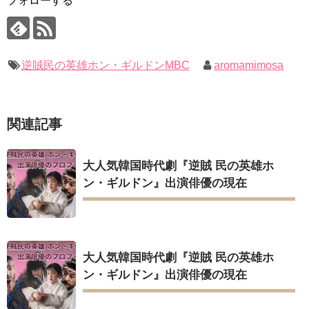
フォローする
【裏芸能】キムユジョンの熱愛彼氏はあの大物俳優
キム・ユジョン、美しいセルフショットで近況を伝える“会いた
ユン・ギュンサン、番組にも登場した愛猫が急死…イ・ソンギ
いでしょ？” Big News TV
ョンら同僚芸能人から慰めの言葉が続々 – Taka News
キム・ユジョン、新ドラマ「まず熱く掃除せよ」に出演確
キム・レウォンの影絵遊び！？「黒騎士～永遠の約束～」メイ
定…“台本を見た瞬間惹かれた” 20180123
キングを一部公開（DVD-SET2特典映像より）
幻の王女チャミョンゴ エンディング
逆賊民の英雄ホン・ギルドンMBC
aromamimosa
YUCHUN ♥ LOVE 15 「成均館 5話」
[Fan MV]七日の王妃(7일의 왕비)OST – 정기고 (Junggigo) – 그
리고 그려도 (Miss You In My Heart)
俳優カン・ギヨン、突然の熱愛宣言…「キム秘書がなぜそう
関連記事
か」出演で話題 Big News TV
Powered by livedoor 相互RSS
大人気韓国時代劇『逆賊 民の英雄ホ
ン・ギルドン』出演俳優の現在
Powered by livedoor 相互RSS
大人気韓国時代劇『逆賊 民の英雄ホ
ン・ギルドン』出演俳優の現在