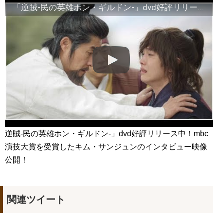
ソ・イングクさんもうホテル着いたかな？いよいよ
タイのフ
「逆賊-民の英雄ホン・ギルドン-」dvd好評リリース中！mbc演技大賞を受賞したキム・サンジュンのインタビュー映像公開！
ァンミだ〜
✨
お留守番寂しいから一緒にホテル行ってる妄想
🤭
😂
NEW!
「七日の王妃」パク・ミニョン インタビュー 7/3発売ＤＶＤ
ＳＥＴ１映像特典より
NEW!
🏰 SKY Castle #Kdrama #Doramas #Netflix #KDramaBrasil
#KoreanDrama #Dorameira #KdramaEdit
「違う（ちがう）・異なる」を韓国語では？「다르다（タル
ダ）」の意味・使い方について
について
「退屈だ・暇だ」を韓国語では？「심심하다（シムシマダ）」
の意味・使い方について
■韓国ドラマ『キング～Two Hearts』予告動画（日本語字幕）
について
yoon kyun sang
HSF(126)-윤균상 서울숲 벤치 (YUN Kyunsang)(4)September::
逆賊-民の英雄ホン・ギルドン-」dvd好評リリース中！mbc
Healing in Seoul Forest (서울숲)
演技大賞を受賞したキム・サンジュンのインタビュー映像
yoon kyun sang
ユン・ギュンサン主演「潜入弁護人」第1回特別公開！
公開！
ハン・ヘジン 한혜진 – (선공개) 강남 3대 얼짱 출신 &#39;한혜진
언니&#39; (ft. 도여니의 학창시절) | 편 먹고 갈래요? 밥블레스유 2
bobblessyou2 EP.18
ソン・ヘギョ – ソンヘギョ キスまとめ
関連ツイート
ハン・ヘジン 한혜진 – Still We (여전히 우리는)
한가인 –