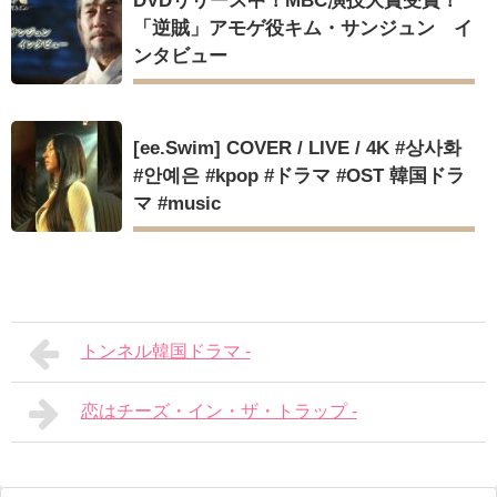
DVDリリース中！MBC演技大賞受賞！
「逆賊」アモゲ役キム・サンジュン イ
ンタビュー
[ee.Swim] COVER / LIVE / 4K #상사화
#안예은 #kpop #ドラマ #OST 韓国ドラ
マ #music
トンネル韓国ドラマ -
恋はチーズ・イン・ザ・トラップ -