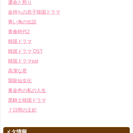
運命と怒り
金持ちの息子韓国ドラマ
青い海の伝説
青春時代2
韓国ドラマ
韓国ドラマ OST
韓国ドラマost
高潔な君
鶏龍仙女伝
黄金色の私の人生
黒騎士韓国ドラマ
７日間の王妃
メタ情報