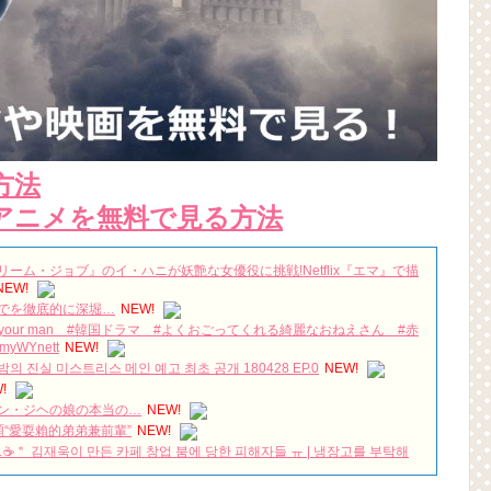
方法
アニメを無料で見る方法
ム・ジョブ』のイ・ハニが妖艶な女優役に挑戦!Netflix『エマ』で描
NEW!
でを徹底的に深堀…
NEW!
y your man #韓国ドラマ #よくおごってくれる綺麗なおねえさん #赤
WYnett
NEW!
밤의 진실 미스트리스 메인 예고 최초 공개 180428 EP.0
NEW!
!
ン・ジヘの娘の本当の…
NEW!
“愛耍賴的弟弟兼前輩”
NEW!
☕＂ 김재욱이 만든 카페 창업 붐에 당한 피해자들 ㅠ | 냉장고를 부탁해
 Be happy as a child after camping 20170827
NEW!