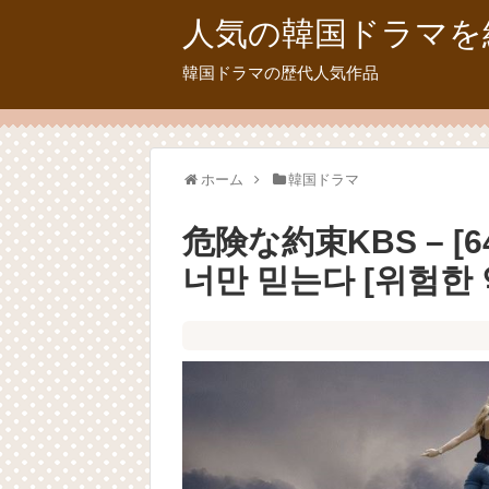
人気の韓国ドラマを
韓国ドラマの歴代人気作品
ホーム
韓国ドラマ
危険な約束KBS – [
너만 믿는다 [위험한 