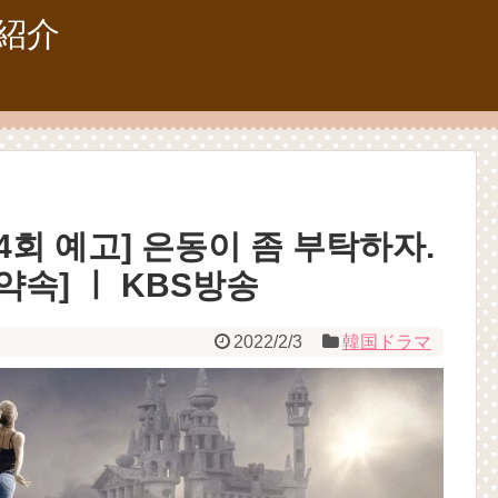
紹介
64회 예고] 은동이 좀 부탁하자.
약속] ㅣ KBS방송
2022/2/3
韓国ドラマ