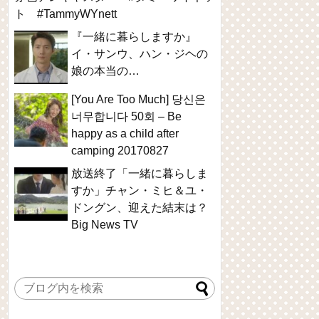
ト #TammyWYnett
『一緒に暮らしますか』
イ・サンウ、ハン・ジヘの
娘の本当の…
[You Are Too Much] 당신은
너무합니다 50회 – Be
happy as a child after
camping 20170827
放送終了「一緒に暮らしま
すか」チャン・ミヒ＆ユ・
ドングン、迎えた結末は？
Big News TV