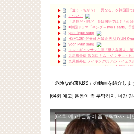
#정은채 #jungeunchae #return #geu
「違う（ちがう）・異なる」を韓国語で
俳優ソン・ジェリム、遺体で発見…「太
について
放送終了「一緒に暮らしますか」チャン・ミ
「退屈だ・暇だ」を韓国語では？「심심
ハン・ヘジン 한혜진 – (선공개) 강남 3대 얼
요? 밥블레스유 2 bobblessyou2 EP.18
■韓国ドラマ『キング～Two Hearts
ソン・ヘギョ – ソンヘギョ キスまとめ
yoon kyun sang
ハン・ヘジン 한혜진 – Still We (여전히 
HSF(126)-윤균상 서울숲 벤치 (YUN Kyunsang
한가인 –
yoon kyun sang
「ライフ・ オン・ マーズ」2019年11
ユン・ギュンサン主演「潜入弁護人」第
(ENG SUB) Behind The Scene Hyun
九尾狐外伝 第２話 キム・ジウ チョ・ヒ
ェジン / エンジョイ❕
九尾狐外伝 メイキング03 ハン・イェス
ユン・ギュンサン、番組にも登場した愛猫
チョ・ヒョンジェ 조현재 九尾狐外伝
News
キム・テヒの弟イ・ワン♥イ・ボミ、今日
キム・レウォンの影絵遊び！？「黒騎士～
「まず熱く掃除せよ」女優キム・ユジョ
「危険な約束KBS」の動画を紹介しま
(11/26)
【裏芸能】キムユジョンの熱愛彼氏はあ
キム・ユジョン、美しいセルフショットで近況
[64회 예고] 은동이 좀 부탁하자. 너만 
キム・ユジョン、新ドラマ「まず熱く掃除せ
幻の王女チャミョンゴ エンディング
YUCHUN ♥ LOVE 15 「成均館 5話」
[64회 예고] 은동이 좀 부탁하자. 너
Powered by livedoor 相互RSS
[Fan MV]七日の王妃(7일의 왕비)OST – 정기고 
俳優カン・ギヨン、突然の熱愛宣言…「キム