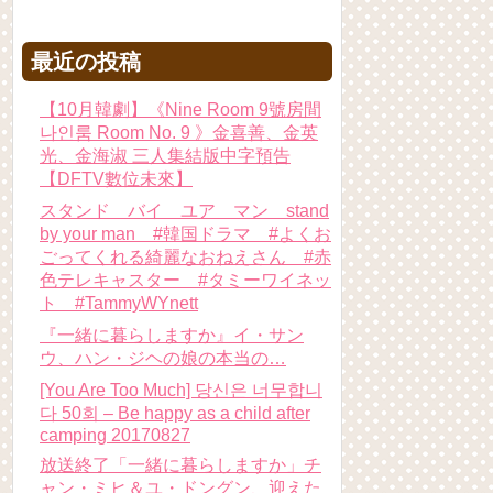
最近の投稿
【10月韓劇】《Nine Room 9號房間
나인룸 Room No. 9 》金喜善、金英
光、金海淑 三人集結版中字預告
【DFTV數位未來】
スタンド バイ ユア マン stand
by your man #韓国ドラマ #よくお
ごってくれる綺麗なおねえさん #赤
色テレキャスター #タミーワイネッ
ト #TammyWYnett
『一緒に暮らしますか』イ・サン
ウ、ハン・ジヘの娘の本当の…
[You Are Too Much] 당신은 너무합니
다 50회 – Be happy as a child after
camping 20170827
放送終了「一緒に暮らしますか」チ
ャン・ミヒ＆ユ・ドングン、迎えた