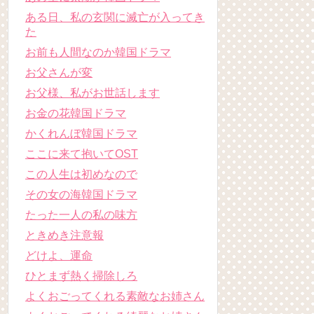
ある日、私の玄関に滅亡が入ってき
た
お前も人間なのか韓国ドラマ
お父さんが変
お父様、私がお世話します
お金の花韓国ドラマ
かくれんぼ韓国ドラマ
ここに来て抱いてOST
この人生は初めなので
その女の海韓国ドラマ
たった一人の私の味方
ときめき注意報
どけよ、運命
ひとまず熱く掃除しろ
よくおごってくれる素敵なお姉さん