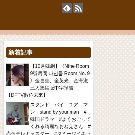
新着記事
【10月韓劇】《Nine Room
9號房間 나인룸 Room No. 9
》金喜善、金英光、金海淑
三人集結版中字預告
【DFTV數位未來】
スタンド バイ ユア マ
ン stand by your man #
韓国ドラマ #よくおごって
くれる綺麗なおねえさん #
赤色テレキャスター #タミーワイネッ