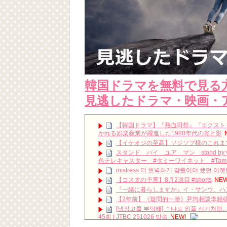
韓国ドラマを無料で見る
見逃したドラマ・映画・
【韓国ドラマ】『熱血司祭』『エクストリー
かれる娯楽産業が躍進した1980年代の光と影
【イケオジの至高】ソジソプ様のこれま
スタンド バイ ユア マン stand b
色テレキャスター #タミーワイネット #Tammy
mistress 더 완벽하게 감췄어야 했던 어젯
【コス太の予言】8月2週目 #shorts
NEW
『一緒に暮らしますか』イ・サンウ、ハ
【2年前】《疑問的一勝》尹均相談李鍾碩
[냉장고를 부탁해] ＂나도 와플 선기처럼…
45회 | JTBC 251026 방송
NEW!
[You Are Too Much] 당신은 너무합니다 50회 –