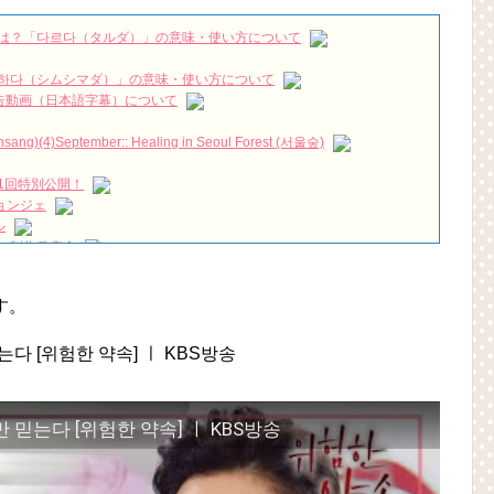
mnara #리턴 #금나라
NEW!
は？「다르다（タルダ）」の意味・使い方について
陽を抱く月」など多くの作品に出演
NEW!
ヒ＆ユ・ドングン、迎えた結末は？ Big News TV
NEW!
하다（シムシマダ）」の意味・使い方について
짱 출신 &#39;한혜진 언니&#39; (ft. 도여니의 학창시절) | 편 먹고 갈래
』予告動画（日本語字幕）について
우리는)
)(4)September:: Healing in Seoul Forest (서울숲)
月2日TSUTAYAにて先行レンタル開始！
1回特別公開！
 Bin 현빈❤️ 손예진 Son Ye Jin-Crash Landing On You/ヒョンビン❤️ソンイ
ョンジェ
ル
が急死…イ・ソンギョンら同僚芸能人から慰めの言葉が続々 – Taka
 制作発表会
（28日）結婚……
永遠の約束～」メイキングを一部公開（DVD-SET2特典映像より）
ン、「健康がとても回復…痩せたのはソン・ジェリムのせい!? 」
す。
の大物俳優
を伝える“会いたいでしょ？” Big News TV
믿는다 [위험한 약속] ㅣ KBS방송
よ」に出演確定…“台本を見た瞬間惹かれた” 20180123
만 믿는다 [위험한 약속] ㅣ KBS방송
(Junggigo) – 그리고 그려도 (Miss You In My Heart)
秘書がなぜそうか」出演で話題 Big News TV