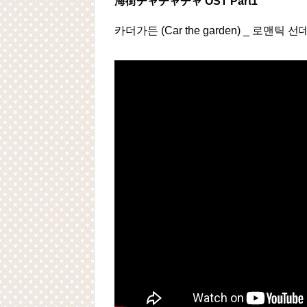
海街チャチャチャ OST Part1
카더가든 (Car the garden) _ 로맨틱 선데이