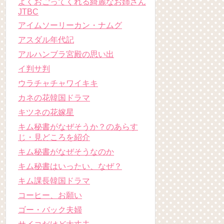
よくおごってくれる綺麗なお姉さん
JTBC
アイムソーリーカン・ナムグ
アスダル年代記
アルハンブラ宮殿の思い出
イ判サ判
ウラチャチャワイキキ
カネの花韓国ドラマ
キツネの花嫁星
キム秘書がなぜそうか？のあらす
じ・見どころを紹介
キム秘書がなぜそうなのか
キム秘書はいったい、なぜ？
キム課長韓国ドラマ
コーヒー、お願い
ゴー・バック夫婦