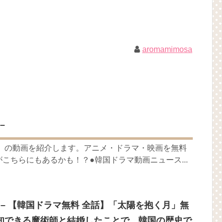
1回特別公開！
짱 출신 &#39;한혜진 언니&#39; (ft. 도여니의 학창시절) | 편 먹고 갈래
우리는)
aromamimosa
ョンジェ
ル
 制作発表会
（28日）結婚……
月2日TSUTAYAにて先行レンタル開始！
 Bin 현빈❤️ 손예진 Son Ye Jin-Crash Landing On You/ヒョンビン❤️ソンイ
–
が急死…イ・ソンギョンら同僚芸能人から慰めの言葉が続々 – Taka
永遠の約束～」メイキングを一部公開（DVD-SET2特典映像より）
す」の動画を紹介します。アニメ・ドラマ・映画を無料
こちらにもあるかも！？●韓国ドラマ動画ニュース...
ン、「健康がとても回復…痩せたのはソン・ジェリムのせい!? 」
の大物俳優
を伝える“会いたいでしょ？” Big News TV
よ」に出演確定…“台本を見た瞬間惹かれた” 20180123
 – 【韓国ドラマ無料 全話】「太陽を抱く月」無
知できる魔術師と結婚したことで、韓国の歴史で