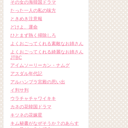
その女の海韓国ドラマ
たった一人の私の味方
ときめき注意報
どけよ、運命
ひとまず熱く掃除しろ
よくおごってくれる素敵なお姉さん
よくおごってくれる綺麗なお姉さん
JTBC
アイムソーリーカン・ナムグ
アスダル年代記
アルハンブラ宮殿の思い出
イ判サ判
ウラチャチャワイキキ
カネの花韓国ドラマ
キツネの花嫁星
キム秘書がなぜそうか？のあらす