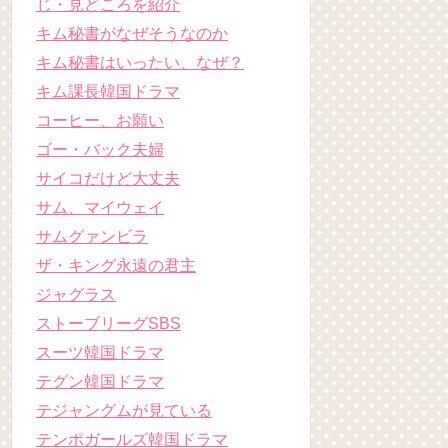
じ・見どころを紹介
キム秘書がなぜそうなのか
キム秘書はいったい、なぜ？
キム課長韓国ドラマ
コーヒー、お願い
ゴー・バック夫婦
サイコだけど大丈夫
サム、マイウェイ
サムグァンビラ
ザ・キング永遠の君主
ジャグラス
ストーブリーグSBS
スーツ韓国ドラマ
テグン韓国ドラマ
テジャングムが見ている
テンポガールズ韓国ドラマ