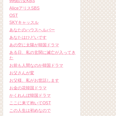
99億の女KBS
AliceアリスSBS
OST
SKYキャッスル
あなたのハウスヘルパー
あなたはひどいです
あの空に太陽が韓国ドラマ
ある日、私の玄関に滅亡が入ってき
た
お前も人間なのか韓国ドラマ
お父さんが変
お父様、私がお世話します
お金の花韓国ドラマ
かくれんぼ韓国ドラマ
ここに来て抱いてOST
この人生は初めなので