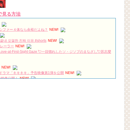
で見る方法
シファー４体なら余裕だよね？
NEW!
 오열한 진짜 이유 #shorts
NEW!
トレーラー
NEW!
 Love-at-First-Sight Gaze 💘一目惚れしたソ・ジソブのまなざし💘苏志燮
NEW!
ドラマ「キキキキ」予告映像第1弾を公開
NEW!
分映像公開！
NEW!
una 🏩🌓💜 #IU #아이유 #HotelDelLuna #호텔 델루나
NEW!
グオリックス劇場 夜の部 2019/3/3
NEW!
は？「다르다（タルダ）」の意味・使い方について
하다（シムシマダ）」の意味・使い方について
』予告動画（日本語字幕）について
)(4)September:: Healing in Seoul Forest (서울숲)