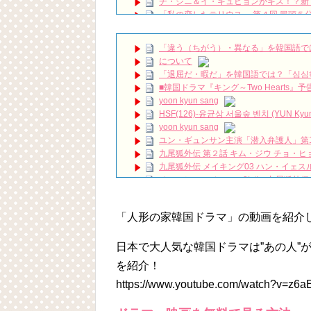
チ・ジニ＆イ・キュヒョンがキス！？新
「私の恋したテリウス 」第４回 冒頭５
It’s been 7 years since Hotel Del L
『時間が止まるその時』大阪ファンミーティン
「違う（ちがう）・異なる」を韓国語で
ハン・ヘジン 한혜진 – (선공개) 강남 3대 얼
について
요? 밥블레스유 2 bobblessyou2 EP.18
「退屈だ・暇だ」を韓国語では？「심심
ソン・ヘギョ – ソンヘギョ キスまとめ
■韓国ドラマ『キング～Two Hearts
ハン・ヘジン 한혜진 – Still We (여전히 
yoon kyun sang
한가인 –
HSF(126)-윤균상 서울숲 벤치 (YUN Kyunsang
「ライフ・ オン・ マーズ」2019年11
yoon kyun sang
(ENG SUB) Behind The Scene Hyun
ユン・ギュンサン主演「潜入弁護人」第
ェジン / エンジョイ❕
九尾狐外伝 第２話 キム・ジウ チョ・ヒ
ユン・ギュンサン、番組にも登場した愛猫
News
九尾狐外伝 メイキング03 ハン・イェス
キム・レウォンの影絵遊び！？「黒騎士～
チョ・ヒョンジェ 조현재 九尾狐外伝
キム・テヒの弟イ・ワン♥イ・ボミ、今日
「まず熱く掃除せよ」女優キム・ユジョ
「人形の家韓国ドラマ」の動画を紹介
(11/26)
【裏芸能】キムユジョンの熱愛彼氏はあ
キム・ユジョン、美しいセルフショットで近況
日本で大人気な韓国ドラマは”あの人”
キム・ユジョン、新ドラマ「まず熱く掃除せ
を紹介！
幻の王女チャミョンゴ エンディング
Powered by livedoor 相互RSS
YUCHUN ♥ LOVE 15 「成均館 5話」
https://www.youtube.com/watch?v=z6
[Fan MV]七日の王妃(7일의 왕비)OST – 정기고 
俳優カン・ギヨン、突然の熱愛宣言…「キム