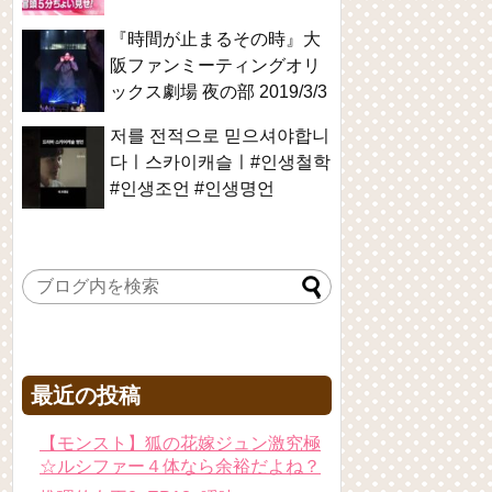
『時間が止まるその時』大
阪ファンミーティングオリ
ックス劇場 夜の部 2019/3/3
저를 전적으로 믿으셔야합니
다ㅣ스카이캐슬ㅣ#인생철학
#인생조언 #인생명언
最近の投稿
【モンスト】狐の花嫁ジュン激究極
☆ルシファー４体なら余裕だよね？