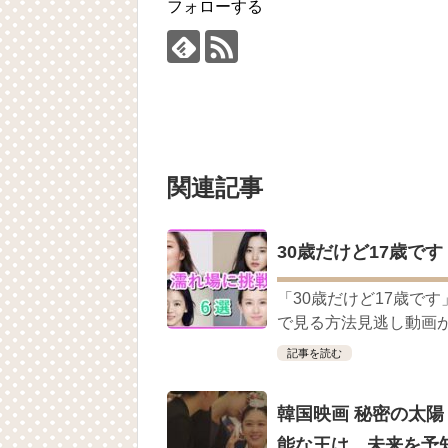
フォローする
ユン・ギュンサン主演「潜入弁護人」第
ハン・ヘジン 한혜진 – (선공개) 강남 3대 얼
요? 밥블레스유 2 bobblessyou2 EP.18
ソン・ヘギョ – ソンヘギョ キスまとめ
ハン・ヘジン 한혜진 – Still We (여전히 
한가인 –
九尾狐外伝 第２話 キム・ジウ チョ・ヒ
九尾狐外伝 メイキング03 ハン・イェス
チョ・ヒョンジェ 조현재 九尾狐外伝
キム・テヒの弟イ・ワン♥イ・ボミ、今日
関連記事
「ライフ・ オン・ マーズ」2019年11
(ENG SUB) Behind The Scene Hyun
ェジン / エンジョイ❕
30歳だけど17歳です 
ユン・ギュンサン、番組にも登場した愛猫
News
キム・レウォンの影絵遊び！？「黒騎士～
「30歳だけど17歳で
で見る方法見逃し動画が
「まず熱く掃除せよ」女優キム・ユジョ
(11/26)
記事を読む
【裏芸能】キムユジョンの熱愛彼氏はあ
キム・ユジョン、美しいセルフショットで近況
キム・ユジョン、新ドラマ「まず熱く掃除せ
韓国映画 秘密の太陽
幻の王女チャミョンゴ エンディング
YUCHUN ♥ LOVE 15 「成均館 5話」
能な王は、未来を予