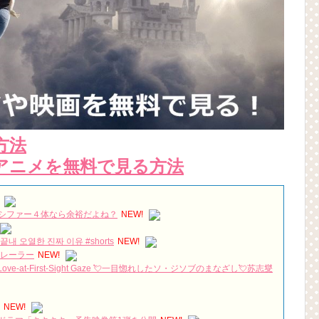
方法
アニメを無料で見る方法
シファー４体なら余裕だよね？
NEW!
 오열한 진짜 이유 #shorts
NEW!
トレーラー
NEW!
 Love-at-First-Sight Gaze 💘一目惚れしたソ・ジソブのまなざし💘苏志燮
NEW!