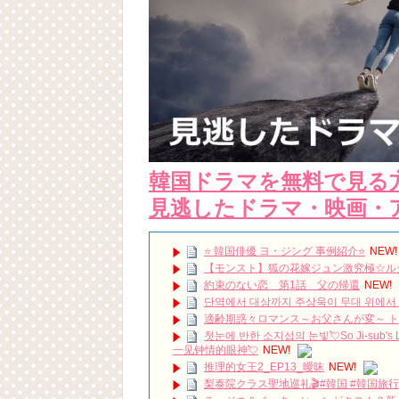
韓国ドラマを無料で見る
見逃したドラマ・映画・
⭐️ 韓国俳優 ヨ・ジング 事例紹介⭐️
NEW!
【モンスト】狐の花嫁ジュン激究極☆ル
約束のない恋 第1話 父の帰還
NEW!
단역에서 대상까지 주상욱이 무대 위에서 끝내
適齢期惑々ロマンス～お父さんが変～ 
첫눈에 반한 소지섭의 눈빛💘So Ji-sub's
一见钟情的眼神💘
NEW!
推理的女王2_EP13_曖昧
NEW!
梨泰院クラス聖地巡礼🎬#韓国 #韓国旅行