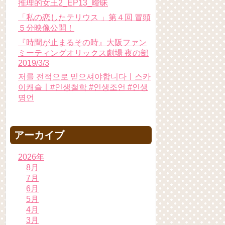
推理的女王2_EP13_曖昧
「私の恋したテリウス 」第４回 冒頭
５分映像公開！
『時間が止まるその時』大阪ファン
ミーティングオリックス劇場 夜の部
2019/3/3
저를 전적으로 믿으셔야합니다ㅣ스카
이캐슬ㅣ#인생철학 #인생조언 #인생
명언
アーカイブ
2026年
8月
7月
6月
5月
4月
3月