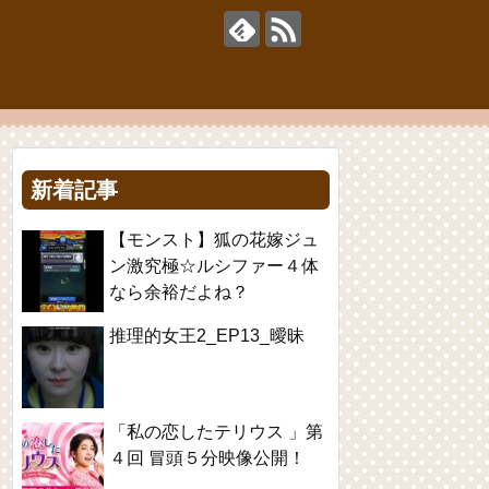
新着記事
【モンスト】狐の花嫁ジュ
ン激究極☆ルシファー４体
なら余裕だよね？
推理的女王2_EP13_曖昧
「私の恋したテリウス 」第
４回 冒頭５分映像公開！