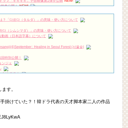
ドラマ「キキキキ」予告映像第1弾を公開
NEW!
分映像公開！
NEW!
una 🏩🌓💜 #IU #아이유 #HotelDelLuna #호텔 델루나
NEW!
グオリックス劇場 夜の部 2019/3/3
NEW!
は？「다르다（タルダ）」の意味・使い方について
짱 출신 &#39;한혜진 언니&#39; (ft. 도여니의 학창시절) | 편 먹고 갈래
하다（シムシマダ）」の意味・使い方について
』予告動画（日本語字幕）について
우리는)
)(4)September:: Healing in Seoul Forest (서울숲)
月2日TSUTAYAにて先行レンタル開始！
 Bin 현빈❤️ 손예진 Son Ye Jin-Crash Landing On You/ヒョンビン❤️ソンイ
1回特別公開！
ョンジェ
が急死…イ・ソンギョンら同僚芸能人から慰めの言葉が続々 – Taka
ル
永遠の約束～」メイキングを一部公開（DVD-SET2特典映像より）
 制作発表会
（28日）結婚……
ン、「健康がとても回復…痩せたのはソン・ジェリムのせい!? 」
します。
の大物俳優
を伝える“会いたいでしょ？” Big News TV
が手掛けていた？！韓ドラ代表の天才脚本家二人の作品
よ」に出演確定…“台本を見た瞬間惹かれた” 20180123
aEJ8LyKwA
(Junggigo) – 그리고 그려도 (Miss You In My Heart)
秘書がなぜそうか」出演で話題 Big News TV