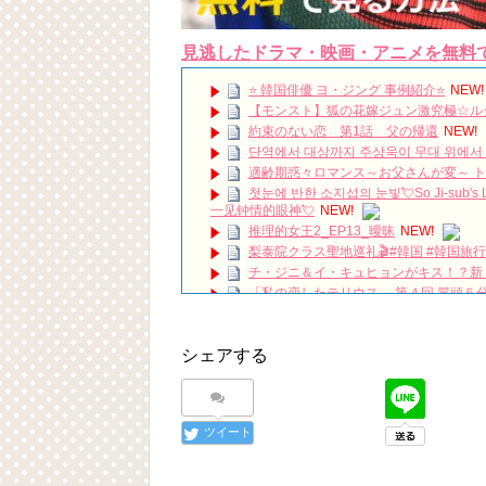
見逃したドラマ・映画・アニメを無料
⭐️ 韓国俳優 ヨ・ジング 事例紹介⭐️
NEW!
【モンスト】狐の花嫁ジュン激究極☆ル
約束のない恋 第1話 父の帰還
NEW!
단역에서 대상까지 주상욱이 무대 위에서 끝내
適齢期惑々ロマンス～お父さんが変～ 
첫눈에 반한 소지섭의 눈빛💘So Ji-sub's
一见钟情的眼神💘
NEW!
推理的女王2_EP13_曖昧
NEW!
梨泰院クラス聖地巡礼🎬#韓国 #韓国旅行
チ・ジニ＆イ・キュヒョンがキス！？新
「私の恋したテリウス 」第４回 冒頭５
It’s been 7 years since Hotel Del L
『時間が止まるその時』大阪ファンミーティン
シェアする
「違う（ちがう）・異なる」を韓国語で
について
「退屈だ・暇だ」を韓国語では？「심심
■韓国ドラマ『キング～Two Hearts
ツイート
yoon kyun sang
HSF(126)-윤균상 서울숲 벤치 (YUN Kyunsang
yoon kyun sang