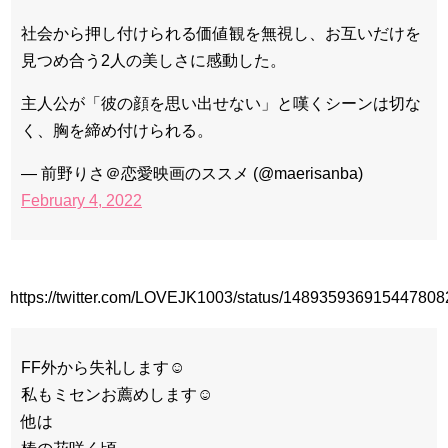
[Fan MV]七日の王妃(7일의 왕비)OST – 정기고 (Junggigo) – 그
社会から押し付けられる価値観を無視し、お互いだけを
리고 그려도 (Miss You In My Heart)
俳優カン・ギヨン、突然の熱愛宣言…「キム秘書がなぜそう
見つめ合う2人の美しさに感動した。
か」出演で話題 Big News TV
主人公が「彼の顔を思い出せない」と嘆くシーンは切な
く、胸を締め付けられる。
— 前野りさ＠恋愛映画のススメ (@maerisanba)
Powered by livedoor 相互RSS
February 4, 2022
https://twitter.com/LOVEJK1003/status/148935936915447808
FF外から失礼します☺️
私もミセンお薦めします☺️
他は