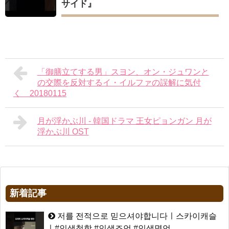
サイド』
「御膳立てする男」スヨン、オン・ジュワンと
の交際を反対するイ・イルファの誤解に気付
く 20180115
月が浮かぶ川 - 韓国ドラマ 王女ピョンガン 月が
浮かぶ川 OST
新着記事
저를 전적으로 믿으셔야합니다ㅣ스카이캐슬
ㅣ#인생철학 #인생조언 #인생명언