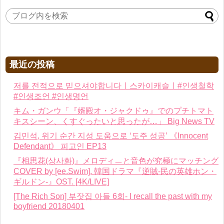
最近の投稿
저를 전적으로 믿으셔야합니다ㅣ스카이캐슬ㅣ#인생철학
#인생조언 #인생명언
キム・ガンウ「『婿殿オ・ジャクドゥ』でのプチトマト
キスシーン、くすぐったいと思ったが…」 Big News TV
김민석, 위기 순간 지성 도움으로 ‘도주 성공’ 《Innocent
Defendant》 피고인 EP13
『相思花(상사화)』メロディㅡと音色が究極にマッチング
COVER by [ee.Swim]. 韓国ドラマ『逆賊-民の英雄ホン・
ギルドン-』OST. [4K/LIVE]
[The Rich Son] 부잣집 아들 6회- I recall the past with my
boyfriend 20180401