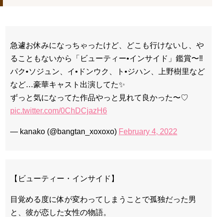
ハン・ヘジン 한혜진 – Still We (여전히 우리는)
한가인 –
九尾狐外伝 第２話 キム・ジウ チョ・ヒョンジェ
九尾狐外伝 メイキング03 ハン・イェスル
急遽お休みになっちゃったけど、どこも行けないし、や
チョ・ヒョンジェ 조현재 九尾狐外伝 制作発表会
キム・テヒの弟イ・ワン♥イ・ボミ、今日（28日）結婚……
ることもないから「ビューティー•インサイド」鑑賞〜‼︎
パク•ソジュン、イ•ドンウク、ト•ジハン、上野樹里など
「ライフ・ オン・ マーズ」2019年11月2日TSUTAYAにて先行
レンタル開始！
など…豪華キャスト出演してた✨
(ENG SUB) Behind The Scene Hyun Bin 현빈❤️ 손예진 Son Ye
Jin-Crash Landing On You/ヒョンビン❤️ソンイェジン / エンジョイ❕
ずっと気になってた作品やっと見れて良かった〜♡
pic.twitter.com/0ChDCjazH6
ユン・ギュンサン、番組にも登場した愛猫が急死…イ・ソンギ
ョンら同僚芸能人から慰めの言葉が続々 – Taka News
キム・レウォンの影絵遊び！？「黒騎士～永遠の約束～」メイ
— kanako (@bangtan_xoxoxo)
February 4, 2022
キングを一部公開（DVD-SET2特典映像より）
「まず熱く掃除せよ」女優キム・ユジョン、「健康がとても回
復…痩せたのはソン・ジェリムのせい!? 」 (11/26)
【裏芸能】キムユジョンの熱愛彼氏はあの大物俳優
キム・ユジョン、美しいセルフショットで近況を伝える“会いた
【ビューティー・インサイド】
いでしょ？” Big News TV
キム・ユジョン、新ドラマ「まず熱く掃除せよ」に出演確
定…“台本を見た瞬間惹かれた” 20180123
目覚める度に体が変わってしまうことで孤独だった男
幻の王女チャミョンゴ エンディング
と、彼が恋した女性の物語。
YUCHUN ♥ LOVE 15 「成均館 5話」