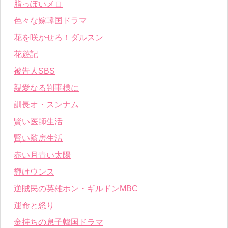
脂っぽいメロ
色々な嫁韓国ドラマ
花を咲かせろ！ダルスン
花遊記
被告人SBS
親愛なる判事様に
訓長オ・スンナム
賢い医師生活
賢い監房生活
赤い月青い太陽
輝けウンス
逆賊民の英雄ホン・ギルドンMBC
運命と怒り
金持ちの息子韓国ドラマ