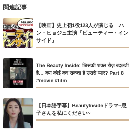
俳優カン・ギヨン、突然の熱愛宣言…「キム秘書がなぜそう
関連記事
か」出演で話題 Big News TV
Powered by livedoor 相互RSS
【映画】史上初1役123人が演じる ハ
ン・ヒョジュ主演『ビューティー・イン
サイド』
Powered by livedoor 相互RSS
The Beauty Inside: जिसकी शक्ल रोज़ बदलती
है… क्या कोई कर सकता है उससे प्यार? Part 8
#movie #film
【日本語字幕】BeautyInsideドラマ~息
子さんを私にください~