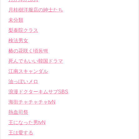
月桂樹洋服店の紳士たち
未分類
梨泰院クラス
検法男女
椿の花咲く頃동백
死んでもいい韓国ドラマ
江南スキャンダル
油っぽいメロ
浪漫ドクターキムサブSBS
海街チャチャチャtvN
熱血司祭
王になった男tvN
王は愛する