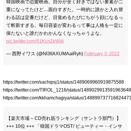
韓国映画で恋愛映画。自分が全く好きではない要素が二
重になってたけど…面白すぎた。一時的に誰かと入れ替
わる話は定番だけど、目覚めるたびにちがう顔になるっ
て斬新すぎる。毎日容姿が変わるって事は人格を一定に
保たないと誰だかわかんなくなっちゃうよな。
pic.twitter.com/51KcnZeWdj
— 西野イワス (@NI3lIAXUMAaiRyh)
February 3, 2022
https://twitter.com/sachipsj1/status/1489069960919875588
https://twitter.com/TIROL_1216/status/1489029913591963648
https://twitter.com/kkhamchagiya/status/14889973771682447
【楽天市場 – CD売れ筋ランキング（サントラ部門）】
+++ 10位 +++ 「韓国ドラマOST/ ビューティー・インサ