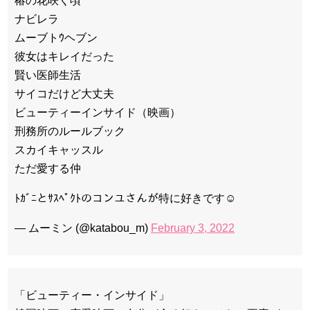
椿の花咲く頃
ナビレラ
ムーブトｳヘブン
彼女はキレイだった
賢い医師生活
サイコだけど大丈夫
ビューティーインサイド（映画）
刑務所のルールブック
スカイキャッスル
ただ愛する仲
ﾄｶﾞﾆとｻｽﾍﾟｸﾄのコンユさんが特に好きです☺️
— ムーミン (@katabou_m)
February 3, 2022
「ビューティー・インサイド」