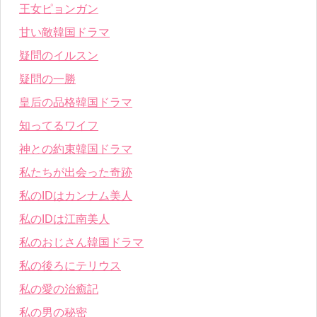
王女ピョンガン
甘い敵韓国ドラマ
疑問のイルスン
疑問の一勝
皇后の品格韓国ドラマ
知ってるワイフ
神との約束韓国ドラマ
私たちが出会った奇跡
私のIDはカンナム美人
私のIDは江南美人
私のおじさん韓国ドラマ
私の後ろにテリウス
私の愛の治癒記
私の男の秘密