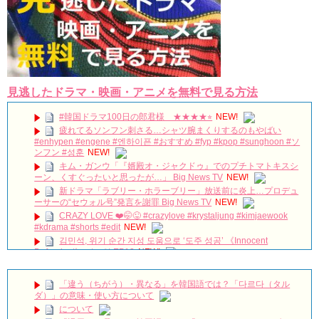
見逃したドラマ・映画・アニメを無料で見る方法
#韓国ドラマ100日の郎君様 ★★★★⭐︎
NEW!
疲れてるソンフン刺さる…シャツ腕まくりするのもやばい
#enhypen #engene #엔하이픈 #おすすめ #fyp #kpop #sunghoon #ソ
ンフン #성훈
NEW!
キム・ガンウ「『婿殿オ・ジャクドゥ』でのプチトマトキスシ
ーン、くすぐったいと思ったが…」 Big News TV
NEW!
新ドラマ「ラブリー・ホラーブリー」放送前に炎上…プロデュ
ーサーの“セウォル号”発言を謝罪 Big News TV
NEW!
CRAZY LOVE ❤️🤭😜 #crazylove #krystaljung #kimjaewook
#kdrama #shorts #edit
NEW!
김민석, 위기 순간 지성 도움으로 ‘도주 성공’ 《Innocent
Defendant》 피고인 EP13
NEW!
『時間が止まるその時』オリックス劇場 昼の部 19/3/3
NEW!
「違う（ちがう）・異なる」を韓国語では？「다르다（タル
[ENG/JPN/풀영상] MBC '첫 번째 남자' 제작발표회｜함은정
ダ）」の意味・使い方について
HAHM EUNJUNG·오현경 Oh Hyunkyung·윤선우·박건일·김민설·정찬·
について
이재황｜The First Man
NEW!