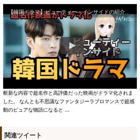
이재황｜The First Man
NEW!
『相思花(상사화)』メロディㅡと音色が究極にマッチング
【韓国ドラマ】ビューティー・インサイドの紹介＝期待度No.1の 新ドラマ ～超名作映画をイ・ミンギさんとソ・ヒョンジンさんでドラマ化！
COVER by [ee.Swim]. 韓国ドラマ『逆賊-民の英雄ホン・ギルドン-』
OST. [4K/LIVE]
NEW!
OST 가사 속 안 들리는 영어 발음, 스카이 캐슬, We all lie
#youtubeshorts
NEW!
ついに公開!? イ・ミンホ、仁川空港で女性と一緒に目撃！
NEW!
[The Rich Son] 부잣집 아들 6회- I recall the past with my
boyfriend 20180401
NEW!
「違う（ちがう）・異なる」を韓国語では？「다르다（タル
ダ）」の意味・使い方について
について
「退屈だ・暇だ」を韓国語では？「심심하다（シムシマダ）」
の意味・使い方について
■韓国ドラマ『キング～Two Hearts』予告動画（日本語字幕）
について
斬新な内容で超名作と高評価だった映画がドラマ化されま
yoon kyun sang
した。 なんとも不思議なファンタジーラブロマンスで超感
HSF(126)-윤균상 서울숲 벤치 (YUN Kyunsang)(4)September::
Healing in Seoul Forest (서울숲)
動のピュアな物語になると …
yoon kyun sang
ユン・ギュンサン主演「潜入弁護人」第1回特別公開！
ハン・ヘジン 한혜진 – (선공개) 강남 3대 얼짱 출신 &#39;한혜진
언니&#39; (ft. 도여니의 학창시절) | 편 먹고 갈래요? 밥블레스유 2
bobblessyou2 EP.18
関連ツイート
ソン・ヘギョ – ソンヘギョ キスまとめ