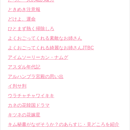
ときめき注意報
どけよ、運命
ひとまず熱く掃除しろ
よくおごってくれる素敵なお姉さん
よくおごってくれる綺麗なお姉さんJTBC
アイムソーリーカン・ナムグ
アスダル年代記
アルハンブラ宮殿の思い出
イ判サ判
ウラチャチャワイキキ
カネの花韓国ドラマ
キツネの花嫁星
キム秘書がなぜそうか？のあらすじ・見どころを紹介