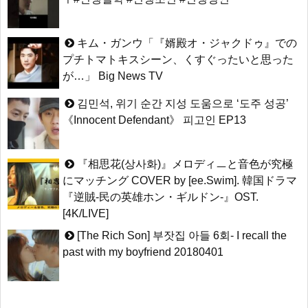
キム・ガンウ「『婿殿オ・ジャクドゥ』での
プチトマトキスシーン、くすぐったいと思った
が…」 Big News TV
김민석, 위기 순간 지성 도움으로 ‘도주 성공’
《Innocent Defendant》 피고인 EP13
『相思花(상사화)』メロディㅡと音色が究極
にマッチング COVER by [ee.Swim]. 韓国ドラマ
『逆賊-民の英雄ホン・ギルドン-』OST.
[4K/LIVE]
[The Rich Son] 부잣집 아들 6회- I recall the
past with my boyfriend 20180401