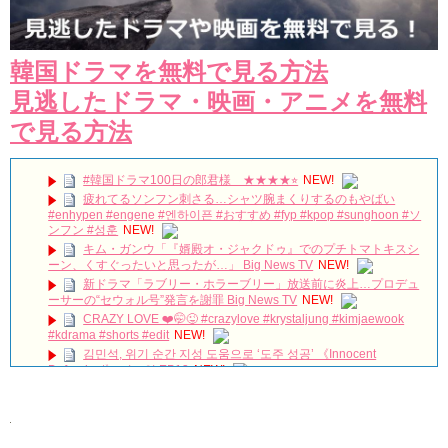
韓国ドラマを無料で見る方法
見逃したドラマ・映画・アニメを無料
で見る方法
#韓国ドラマ100日の郎君様 ★★★★⭐︎
NEW!
疲れてるソンフン刺さる…シャツ腕まくりするのもやばい
#enhypen #engene #엔하이픈 #おすすめ #fyp #kpop #sunghoon #ソ
ンフン #성훈
NEW!
キム・ガンウ「『婿殿オ・ジャクドゥ』でのプチトマトキスシ
ーン、くすぐったいと思ったが…」 Big News TV
NEW!
新ドラマ「ラブリー・ホラーブリー」放送前に炎上…プロデュ
ーサーの“セウォル号”発言を謝罪 Big News TV
NEW!
CRAZY LOVE ❤️🤭😜 #crazylove #krystaljung #kimjaewook
#kdrama #shorts #edit
NEW!
김민석, 위기 순간 지성 도움으로 ‘도주 성공’ 《Innocent
Defendant》 피고인 EP13
NEW!
『時間が止まるその時』オリックス劇場 昼の部 19/3/3
NEW!
[ENG/JPN/풀영상] MBC '첫 번째 남자' 제작발표회｜함은정
HAHM EUNJUNG·오현경 Oh Hyunkyung·윤선우·박건일·김민설·정찬·