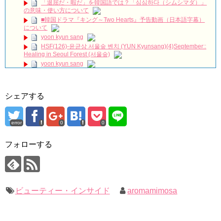
「退屈だ・暇だ」を韓国語では？「심심하다（シムシマダ）」
『相思花(상사화)』メロディㅡと音色が究極にマッチング
の意味・使い方について
COVER by [ee.Swim]. 韓国ドラマ『逆賊-民の英雄ホン・ギルドン-』
■韓国ドラマ『キング～Two Hearts』予告動画（日本語字幕）
OST. [4K/LIVE]
NEW!
について
OST 가사 속 안 들리는 영어 발음, 스카이 캐슬, We all lie
yoon kyun sang
#youtubeshorts
NEW!
HSF(126)-윤균상 서울숲 벤치 (YUN Kyunsang)(4)September::
ついに公開!? イ・ミンホ、仁川空港で女性と一緒に目撃！
Healing in Seoul Forest (서울숲)
NEW!
yoon kyun sang
[The Rich Son] 부잣집 아들 6회- I recall the past with my
boyfriend 20180401
NEW!
ユン・ギュンサン主演「潜入弁護人」第1回特別公開！
ハン・ヘジン 한혜진 – (선공개) 강남 3대 얼짱 출신 &#39;한혜진
九尾狐外伝 第２話 キム・ジウ チョ・ヒョンジェ
언니&#39; (ft. 도여니의 학창시절) | 편 먹고 갈래요? 밥블레스유 2
九尾狐外伝 メイキング03 ハン・イェスル
シェアする
bobblessyou2 EP.18
チョ・ヒョンジェ 조현재 九尾狐外伝 制作発表会
ソン・ヘギョ – ソンヘギョ キスまとめ
キム・テヒの弟イ・ワン♥イ・ボミ、今日（28日）結婚……
ハン・ヘジン 한혜진 – Still We (여전히 우리는)
error
0
0
한가인 –
「まず熱く掃除せよ」女優キム・ユジョン、「健康がとても回
「ライフ・ オン・ マーズ」2019年11月2日TSUTAYAにて先行
復…痩せたのはソン・ジェリムのせい!? 」 (11/26)
レンタル開始！
フォローする
【裏芸能】キムユジョンの熱愛彼氏はあの大物俳優
(ENG SUB) Behind The Scene Hyun Bin 현빈❤️ 손예진 Son Ye
キム・ユジョン、美しいセルフショットで近況を伝える“会いた
Jin-Crash Landing On You/ヒョンビン❤️ソンイェジン / エンジョイ❕
いでしょ？” Big News TV
キム・ユジョン、新ドラマ「まず熱く掃除せよ」に出演確
ユン・ギュンサン、番組にも登場した愛猫が急死…イ・ソンギ
定…“台本を見た瞬間惹かれた” 20180123
ョンら同僚芸能人から慰めの言葉が続々 – Taka News
幻の王女チャミョンゴ エンディング
ビューティー・インサイド
aromamimosa
キム・レウォンの影絵遊び！？「黒騎士～永遠の約束～」メイ
YUCHUN ♥ LOVE 15 「成均館 5話」
キングを一部公開（DVD-SET2特典映像より）
[Fan MV]七日の王妃(7일의 왕비)OST – 정기고 (Junggigo) – 그
리고 그려도 (Miss You In My Heart)