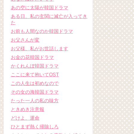
あの空に太陽が韓国ドラマ
ある日、私の玄関に滅亡が入ってき
た
お前も人間なのか韓国ドラマ
お父さんが変
お父様、私がお世話します
お金の花韓国ドラマ
かくれんぼ韓国ドラマ
ここに来て抱いてOST
この人生は初めなので
その女の海韓国ドラマ
たった一人の私の味方
ときめき注意報
どけよ、運命
ひとまず熱く掃除しろ