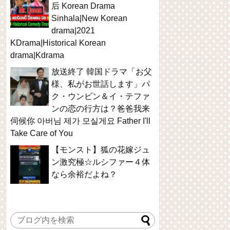
后 Korean Drama
Sinhala|New Korean
drama|2021
KDrama|Historical Korean
drama|Kdrama
放送終了 韓国ドラマ「お父
様、私がお世話します」パ
ク・ウンビン＆イ・テファ
ンの恋の行方は？爸爸我来
伺候你 아버님 제가 모실게요 Father I'll
Take Care of You
【モンスト】狐の花嫁ジュ
ン激究極☆ルシファー４体
なら余裕だよね？