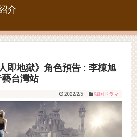
紹介
人即地獄》角色預告 : 李棟旭
奇藝台灣站
2022/2/5
韓国ドラマ