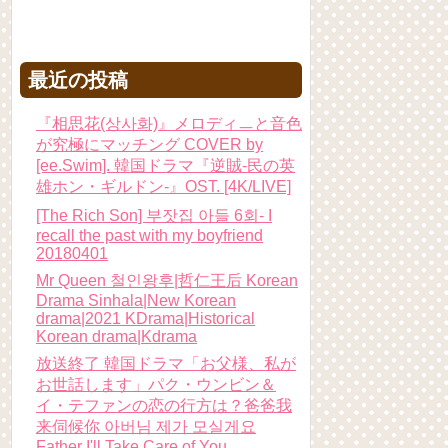
最近の投稿
『相思花(상사화)』メロディㅡと音色
が究極にマッチング COVER by
[ee.Swim]. 韓国ドラマ『逆賊-民の英
雄ホン・ギルドン-』OST. [4K/LIVE]
[The Rich Son] 부잣집 아들 6회- I
recall the past with my boyfriend
20180401
Mr Queen 철인왕후|哲仁王后 Korean
Drama Sinhala|New Korean
drama|2021 KDrama|Historical
Korean drama|Kdrama
放送終了 韓国ドラマ「お父様、私が
お世話します」パク・ウンビン＆
イ・テファンの恋の行方は？爸爸我
来伺候你 아버님 제가 모실게요
Father I'll Take Care of You