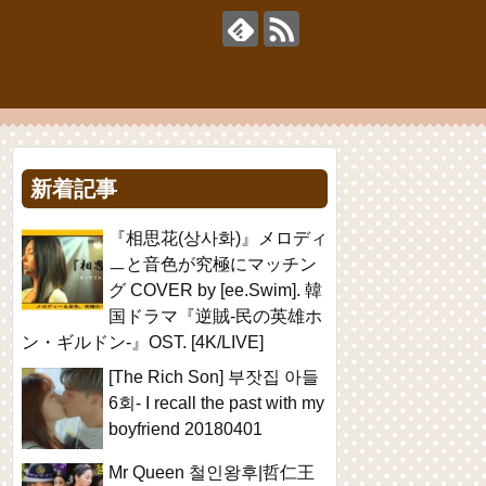
新着記事
『相思花(상사화)』メロディ
ㅡと音色が究極にマッチン
グ COVER by [ee.Swim]. 韓
国ドラマ『逆賊-民の英雄ホ
ン・ギルドン-』OST. [4K/LIVE]
[The Rich Son] 부잣집 아들
6회- I recall the past with my
boyfriend 20180401
Mr Queen 철인왕후|哲仁王