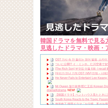
韓国ドラマを無料で見る
見逃したドラマ・映画・
OST 가사 속 안 들리는 영어 발음, 스카이 캐슬, W
ついに公開!? イ・ミンホ、仁川空港で
[The Rich Son] 부잣집 아들 6회- I recall th
[우리가 만난 기적 OST | MV] 민채 – 너에게 물들어
He Never Fails to Entertain! Lee Kwang
Mr Queen 철인왕후|哲仁王后 Korean Drama S
drama|Kdrama
NEW!
【韓国ドラマ】ペントハウス見たときに
South Korea Reacts to the Tragic Passi
放送終了 韓国ドラマ「お父様、私がお
你 아버님 제가 모실게요 Father I'll Take Care of