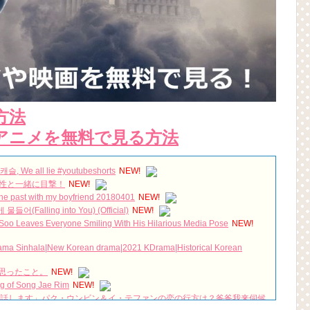
方法
アニメを無料で見る方法
e all lie #youtubeshorts
NEW!
女性と一緒に目撃！
NEW!
e past with my boyfriend 20180401
NEW!
(Falling into You) (Official)
NEW!
 Soo Leaves Everyone Smiling With His Hilarious Media Pose
NEW!
inhala|New Korean drama|2021 KDrama|Historical Korean
思ったこと。
NEW!
ng of Song Jae Rim
NEW!
世話します」パク・ウンビン＆イ・テファンの恋の行方は？爸爸我来伺候
 You
NEW!