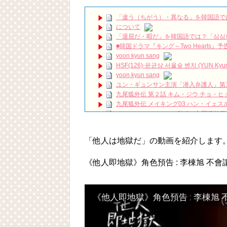
2PM ジュノ、ドラマ「油っぽいメロ」への愛
「違う（ちがう）・異なる」を韓国語で
©️ tVN | Women in Love😭❤️#filingfor
について
【モンスト】狐の花嫁ジュン激究極☆ル
「退屈だ・暇だ」を韓国語では？「심심
ハン・ヘジン 한혜진 – (선공개) 강남 3대 얼
요? 밥블레스유 2 bobblessyou2 EP.18
■韓国ドラマ『キング～Two Hearts
ソン・ヘギョ – ソンヘギョ キスまとめ
yoon kyun sang
ハン・ヘジン 한혜진 – Still We (여전히 
HSF(126)-윤균상 서울숲 벤치 (YUN Kyunsang
한가인 –
yoon kyun sang
「ライフ・ オン・ マーズ」2019年11
ユン・ギュンサン主演「潜入弁護人」第
(ENG SUB) Behind The Scene Hyun
九尾狐外伝 第２話 キム・ジウ チョ・ヒ
ェジン / エンジョイ❕
九尾狐外伝 メイキング03 ハン・イェス
ユン・ギュンサン、番組にも登場した愛猫
チョ・ヒョンジェ 조현재 九尾狐外伝
News
キム・テヒの弟イ・ワン♥イ・ボミ、今日
キム・レウォンの影絵遊び！？「黒騎士～
「まず熱く掃除せよ」女優キム・ユジョ
「他人は地獄だ」の動画を紹介します
(11/26)
【裏芸能】キムユジョンの熱愛彼氏はあ
キム・ユジョン、美しいセルフショットで近況
《他人即地獄》角色預告 : 李棟旭 不
キム・ユジョン、新ドラマ「まず熱く掃除せ
幻の王女チャミョンゴ エンディング
YUCHUN ♥ LOVE 15 「成均館 5話」
《他人即地獄》角色預告 : 李棟旭
Powered by livedoor 相互RSS
[Fan MV]七日の王妃(7일의 왕비)OST – 정기고 
俳優カン・ギヨン、突然の熱愛宣言…「キム