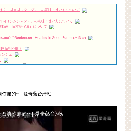
情“25日までどうやって…” Big News TV
NEW!
は？「다르다（タルダ）」の意味・使い方について
love #shinhaesun #gongmyung #kimjaewook #kdrama #shorts
NEW!
シファー４体なら余裕だよね？
NEW!
하다（シムシマダ）」の意味・使い方について
짱 출신 &#39;한혜진 언니&#39; (ft. 도여니의 학창시절) | 편 먹고 갈래
』予告動画（日本語字幕）について
우리는)
)(4)September:: Healing in Seoul Forest (서울숲)
月2日TSUTAYAにて先行レンタル開始！
1回特別公開！
 Bin 현빈❤️ 손예진 Son Ye Jin-Crash Landing On You/ヒョンビン❤️ソンイ
ョンジェ
ル
が急死…イ・ソンギョンら同僚芸能人から慰めの言葉が続々 – Taka
 制作発表会
（28日）結婚……
永遠の約束～」メイキングを一部公開（DVD-SET2特典映像より）
ン、「健康がとても回復…痩せたのはソン・ジェリムのせい!? 」
。
の大物俳優
を伝える“会いたいでしょ？” Big News TV
會讓你痛的~｜愛奇藝台灣站
よ」に出演確定…“台本を見た瞬間惹かれた” 20180123
 不會讓你痛的~｜愛奇藝台灣站
(Junggigo) – 그리고 그려도 (Miss You In My Heart)
秘書がなぜそうか」出演で話題 Big News TV