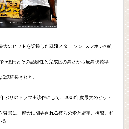
に最大のヒットを記録した韓流スター ソン･スンホンの約
約25億円とその話題性と完成度の高さから最高視聴率
は6話延長された。
年ぶりのドラマ主演作にして、2008年度最大のヒット
史を背景に、運命に翻弄される彼らの愛と野望、復讐、和
いる。