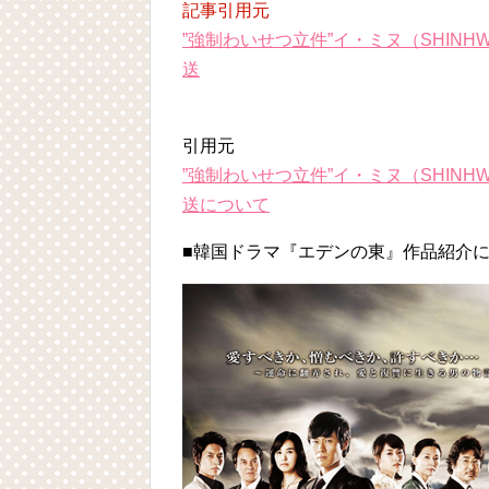
記事引用元
”強制わいせつ立件”イ・ミヌ（SHIN
送
引用元
”強制わいせつ立件”イ・ミヌ（SHIN
送について
■韓国ドラマ『エデンの東』作品紹介