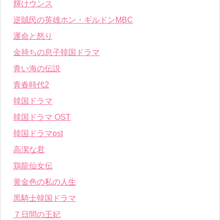
輝けウンス
逆賊民の英雄ホン・ギルドンMBC
運命と怒り
金持ちの息子韓国ドラマ
青い海の伝説
青春時代2
韓国ドラマ
韓国ドラマ OST
韓国ドラマost
高潔な君
鶏龍仙女伝
黄金色の私の人生
黒騎士韓国ドラマ
７日間の王妃