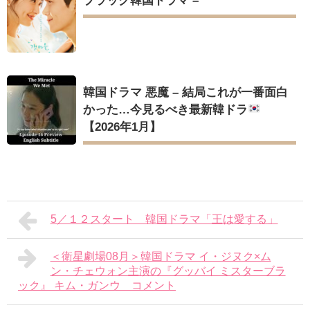
ブラック韓国ドラマ –
韓国ドラマ 悪魔 – 結局これが一番面白
かった…今見るべき最新韓ドラ
【2026年1月】
5／１２スタート 韓国ドラマ「王は愛する」
＜衛星劇場08月＞韓国ドラマ イ・ジヌク×ム
ン・チェウォン主演の『グッバイ ミスターブラ
ック』 キム・ガンウ コメント