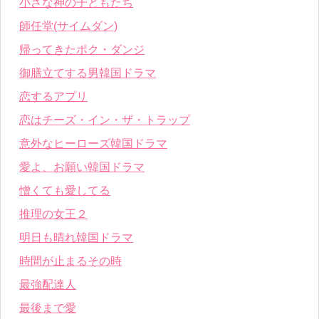
小さな神の子どもたち
師任堂(サイムダン)
帰ってきたポク・ダンジ
御膳立てする男韓国ドラマ
恋するアプリ
恋はチーズ・イン・ザ・トラップ
意外なヒーローズ韓国ドラマ
愛よ、お願い韓国ドラマ
憎くても愛してる
推理の女王２
明日も晴れ韓国ドラマ
時間が止まるその時
最強配達人
最後まで愛