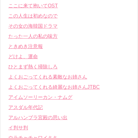
ここに来て抱いてOST
この人生は初めなので
その女の海韓国ドラマ
たった一人の私の味方
ときめき注意報
どけよ、運命
ひとまず熱く掃除しろ
よくおごってくれる素敵なお姉さん
よくおごってくれる綺麗なお姉さんJTBC
アイムソーリーカン・ナムグ
アスダル年代記
アルハンブラ宮殿の思い出
イ判サ判
ウラチャチャワイキキ