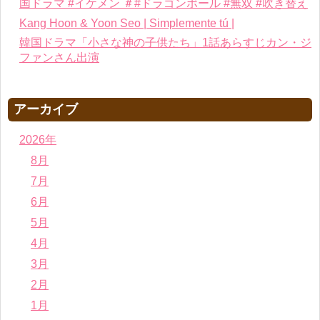
国ドラマ #イケメン ＃#ドラゴンボール #無双 #吹き替え
Kang Hoon & Yoon Seo | Simplemente tú |
韓国ドラマ「小さな神の子供たち」1話あらすじカン・ジ
ファンさん出演
アーカイブ
2026年
8月
7月
6月
5月
4月
3月
2月
1月