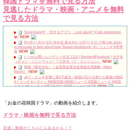
韓国ドラマを無料で見る方法
見逃したドラマ・映画・アニメを無料
で見る方法
Song Kang🌹 "恋するアプリ Love alarm" (Cute expression
❤️)
NEW!
#이준기 공식 대만 화보집 홍보하는 이준기 미모 근황 Lee Joon-
gi message to fans about new Taiwan photobook ! #イジュンギ #李準
基
NEW!
いつかは賢いレジデント生活 11話 ( ResidentPlaybook ) 정준원
（チョン・ジュンウォン）♡고윤정（コ・ユンジョン）
NEW!
接檔《陽光先生》！金喜善金英光金海淑主演新劇《Nine
Room》
NEW!
👶イ・スンギ夫妻に第2子誕生✨祝福が広がる新たな家族の物語
#イスンギ #イダイン #韓国芸能 #韓国ニュース #芸能ニュース #韓国
ドラマ #Kエンタメ #第2子誕生 #最新ニュース #話題
NEW!
妻三人から始まる無双生活（吹き替え） #中国ドラマ #韓国ド
ラマ #イケメン ＃#ドラゴンボール #無双 #吹き替え
NEW!
【未公開ＮＧシーン💓】【後編】大爆笑「21世紀の大君夫人」
「お金の花韓国ドラマ」の動画を紹介します。
のメイキング💓#韓国ドラマ #iu #byeonwooseok #ビョンウソク #21
世紀の大君夫人 #ngシーン #メイキング
NEW!
ドラマ・映画を無料で見る方法
記者会見で愛の告白『子供ができました』U-NEXTで独占配信
中✨ #子供ができました #チェジニョク #オヨンソ #ホンジョンヒョ
ン #unext #short
NEW!
見逃し動画がこちらにもあるかも！？