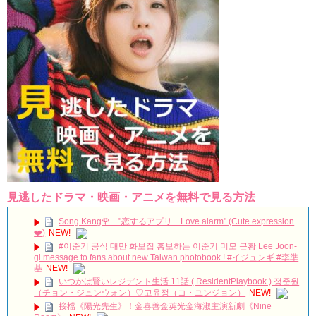
Powered by livedoor 相互RSS
見逃したドラマ・映画・アニメを無料で見る方法
Song Kang🌹 "恋するアプリ Love alarm" (Cute expression
❤️)
NEW!
#이준기 공식 대만 화보집 홍보하는 이준기 미모 근황 Lee Joon-
gi message to fans about new Taiwan photobook ! #イジュンギ #李準
基
NEW!
いつかは賢いレジデント生活 11話 ( ResidentPlaybook ) 정준원
（チョン・ジュンウォン）♡고윤정（コ・ユンジョン）
NEW!
接檔《陽光先生》！金喜善金英光金海淑主演新劇《Nine