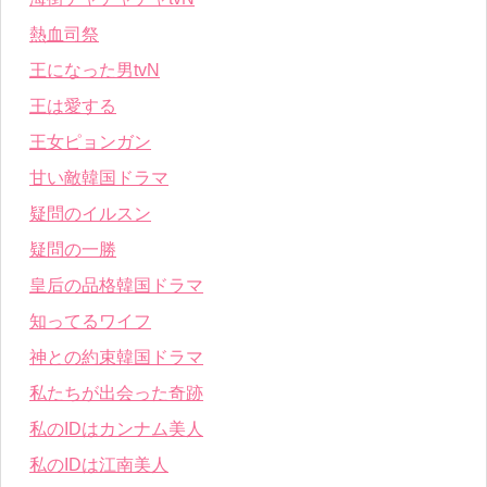
熱血司祭
王になった男tvN
王は愛する
王女ピョンガン
甘い敵韓国ドラマ
疑問のイルスン
疑問の一勝
皇后の品格韓国ドラマ
知ってるワイフ
神との約束韓国ドラマ
私たちが出会った奇跡
私のIDはカンナム美人
私のIDは江南美人