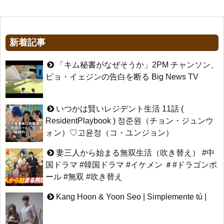
新着記事
「キム秘書がなぜそうか」2PM チャンソン、
ピョ・イェジンの告白を断る Big News TV
いつかは賢いレジデント生活 11話 (
ResidentPlaybook ) 정준원（チョン・ジュンウ
ォン）♡고윤정（コ・ユンジョン）
妻三人から始まる無双生活（吹き替え） #中
国ドラマ #韓国ドラマ #イケメン ＃#ドラゴンボ
ール #無双 #吹き替え
Kang Hoon & Yoon Seo | Simplemente tú |