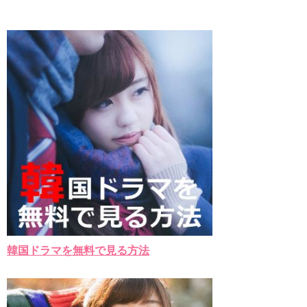
九尾狐外伝 メイキング03 ハン・イェスル
チョ・ヒョンジェ 조현재 九尾狐外伝 制作発表会
キム・テヒの弟イ・ワン♥イ・ボミ、今日（28日）結婚……
「ライフ・ オン・ マーズ」2019年11月2日TSUTAYAにて先行
レンタル開始！
(ENG SUB) Behind The Scene Hyun Bin 현빈❤️ 손예진 Son Ye
Jin-Crash Landing On You/ヒョンビン❤️ソンイェジン / エンジョイ❕
ユン・ギュンサン、番組にも登場した愛猫が急死…イ・ソンギ
ョンら同僚芸能人から慰めの言葉が続々 – Taka News
キム・レウォンの影絵遊び！？「黒騎士～永遠の約束～」メイ
キングを一部公開（DVD-SET2特典映像より）
「まず熱く掃除せよ」女優キム・ユジョン、「健康がとても回
復…痩せたのはソン・ジェリムのせい!? 」 (11/26)
【裏芸能】キムユジョンの熱愛彼氏はあの大物俳優
キム・ユジョン、美しいセルフショットで近況を伝える“会いた
いでしょ？” Big News TV
キム・ユジョン、新ドラマ「まず熱く掃除せよ」に出演確
定…“台本を見た瞬間惹かれた” 20180123
幻の王女チャミョンゴ エンディング
韓国ドラマを無料で見る方法
YUCHUN ♥ LOVE 15 「成均館 5話」
[Fan MV]七日の王妃(7일의 왕비)OST – 정기고 (Junggigo) – 그
리고 그려도 (Miss You In My Heart)
俳優カン・ギヨン、突然の熱愛宣言…「キム秘書がなぜそう
か」出演で話題 Big News TV