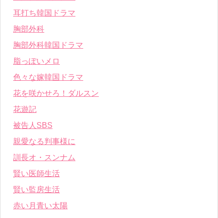
耳打ち韓国ドラマ
胸部外科
胸部外科韓国ドラマ
脂っぽいメロ
色々な嫁韓国ドラマ
花を咲かせろ！ダルスン
花遊記
被告人SBS
親愛なる判事様に
訓長オ・スンナム
賢い医師生活
賢い監房生活
赤い月青い太陽