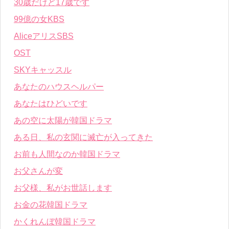
30歳だけど17歳です
99億の女KBS
AliceアリスSBS
OST
SKYキャッスル
あなたのハウスヘルパー
あなたはひどいです
あの空に太陽が韓国ドラマ
ある日、私の玄関に滅亡が入ってきた
お前も人間なのか韓国ドラマ
お父さんが変
お父様、私がお世話します
お金の花韓国ドラマ
かくれんぼ韓国ドラマ