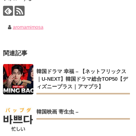
(ENG SUB) Behind The Scene Hyun Bin 현빈❤️ 손예진 Son Ye
キム・ユジョン、美しいセルフショットで近況を伝える“会いた
Jin-Crash Landing On You/ヒョンビン❤️ソンイェジン / エンジョイ❕
いでしょ？” Big News TV
キム・ユジョン、新ドラマ「まず熱く掃除せよ」に出演確
ユン・ギュンサン、番組にも登場した愛猫が急死…イ・ソンギ
定…“台本を見た瞬間惹かれた” 20180123
ョンら同僚芸能人から慰めの言葉が続々 – Taka News
幻の王女チャミョンゴ エンディング
aromamimosa
キム・レウォンの影絵遊び！？「黒騎士～永遠の約束～」メイ
YUCHUN ♥ LOVE 15 「成均館 5話」
キングを一部公開（DVD-SET2特典映像より）
[Fan MV]七日の王妃(7일의 왕비)OST – 정기고 (Junggigo) – 그
리고 그려도 (Miss You In My Heart)
俳優カン・ギヨン、突然の熱愛宣言…「キム秘書がなぜそう
関連記事
か」出演で話題 Big News TV
Powered by livedoor 相互RSS
韓国ドラマ 幸福 – 【ネットフリックス
｜U-NEXT】韓国ドラマ総合TOP50【デ
ィズニープラス｜アマプラ】
Powered by livedoor 相互RSS
韓国映画 寄生虫 –