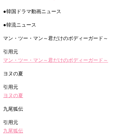
Kang Hoon & Yoon Seo | Simplemente tú |
NEW!
The Miracle We Met Episode 17 Preview English
●韓国ドラマ動画ニュース
Subtitle
NEW!
第2話 NO KICKING
NEW!
韓国ドラマ「小さな神の子供たち」1話あらすじカン・ジファン
●韓流ニュース
さん出演
NEW!
「違う（ちがう）・異なる」を韓国語では？「다르다（タル
マン・ツー・マン～君だけのボディーガード～
ダ）」の意味・使い方について
について
引用元
「退屈だ・暇だ」を韓国語では？「심심하다（シムシマダ）」
の意味・使い方について
マン・ツー・マン～君だけのボディーガード～
■韓国ドラマ『キング～Two Hearts』予告動画（日本語字幕）
について
ヨヌの夏
yoon kyun sang
HSF(126)-윤균상 서울숲 벤치 (YUN Kyunsang)(4)September::
Healing in Seoul Forest (서울숲)
引用元
yoon kyun sang
ヨヌの夏
ユン・ギュンサン主演「潜入弁護人」第1回特別公開！
ハン・ヘジン 한혜진 – (선공개) 강남 3대 얼짱 출신 &#39;한혜진
언니&#39; (ft. 도여니의 학창시절) | 편 먹고 갈래요? 밥블레스유 2
九尾狐伝
bobblessyou2 EP.18
ソン・ヘギョ – ソンヘギョ キスまとめ
引用元
ハン・ヘジン 한혜진 – Still We (여전히 우리는)
한가인 –
九尾狐伝
九尾狐外伝 第２話 キム・ジウ チョ・ヒョンジェ