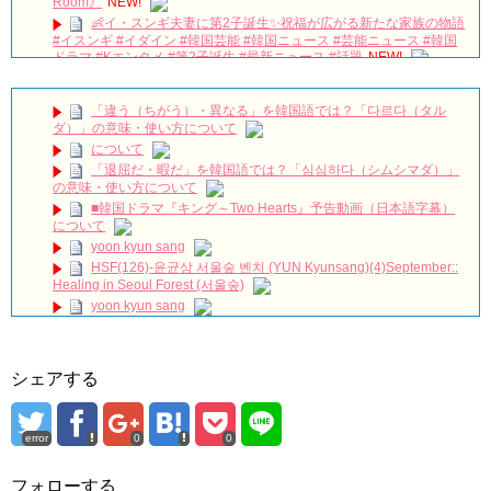
Room》
NEW!
👶イ・スンギ夫妻に第2子誕生✨祝福が広がる新たな家族の物語
#イスンギ #イダイン #韓国芸能 #韓国ニュース #芸能ニュース #韓国
ドラマ #Kエンタメ #第2子誕生 #最新ニュース #話題
NEW!
妻三人から始まる無双生活（吹き替え） #中国ドラマ #韓国ド
ラマ #イケメン ＃#ドラゴンボール #無双 #吹き替え
NEW!
「違う（ちがう）・異なる」を韓国語では？「다르다（タル
【未公開ＮＧシーン💓】【後編】大爆笑「21世紀の大君夫人」
ダ）」の意味・使い方について
のメイキング💓#韓国ドラマ #iu #byeonwooseok #ビョンウソク #21
について
世紀の大君夫人 #ngシーン #メイキング
NEW!
「退屈だ・暇だ」を韓国語では？「심심하다（シムシマダ）」
記者会見で愛の告白『子供ができました』U-NEXTで独占配信
の意味・使い方について
中✨ #子供ができました #チェジニョク #オヨンソ #ホンジョンヒョ
ン #unext #short
NEW!
■韓国ドラマ『キング～Two Hearts』予告動画（日本語字幕）
Kang Hoon & Yoon Seo | Simplemente tú |
NEW!
について
The Miracle We Met Episode 17 Preview English
yoon kyun sang
Subtitle
NEW!
HSF(126)-윤균상 서울숲 벤치 (YUN Kyunsang)(4)September::
第2話 NO KICKING
NEW!
Healing in Seoul Forest (서울숲)
韓国ドラマ「小さな神の子供たち」1話あらすじカン・ジファン
yoon kyun sang
さん出演
NEW!
ユン・ギュンサン主演「潜入弁護人」第1回特別公開！
ハン・ヘジン 한혜진 – (선공개) 강남 3대 얼짱 출신 &#39;한혜진
九尾狐外伝 第２話 キム・ジウ チョ・ヒョンジェ
언니&#39; (ft. 도여니의 학창시절) | 편 먹고 갈래요? 밥블레스유 2
九尾狐外伝 メイキング03 ハン・イェスル
シェアする
bobblessyou2 EP.18
チョ・ヒョンジェ 조현재 九尾狐外伝 制作発表会
ソン・ヘギョ – ソンヘギョ キスまとめ
キム・テヒの弟イ・ワン♥イ・ボミ、今日（28日）結婚……
ハン・ヘジン 한혜진 – Still We (여전히 우리는)
error
0
0
한가인 –
「まず熱く掃除せよ」女優キム・ユジョン、「健康がとても回
「ライフ・ オン・ マーズ」2019年11月2日TSUTAYAにて先行
復…痩せたのはソン・ジェリムのせい!? 」 (11/26)
レンタル開始！
フォローする
【裏芸能】キムユジョンの熱愛彼氏はあの大物俳優