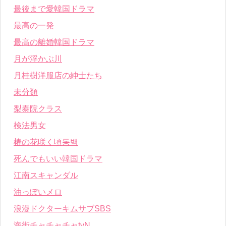
最後まで愛韓国ドラマ
最高の一発
最高の離婚韓国ドラマ
月が浮かぶ川
月桂樹洋服店の紳士たち
未分類
梨泰院クラス
検法男女
椿の花咲く頃동백
死んでもいい韓国ドラマ
江南スキャンダル
油っぽいメロ
浪漫ドクターキムサブSBS
海街チャチャチャtvN