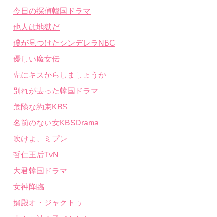
今日の探偵韓国ドラマ
他人は地獄だ
僕が見つけたシンデレラNBC
優しい魔女伝
先にキスからしましょうか
別れが去った韓国ドラマ
危険な約束KBS
名前のない女KBSDrama
吹けよ、ミプン
哲仁王后TvN
大君韓国ドラマ
女神降臨
婿殿オ・ジャクトゥ