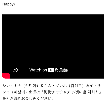
Happy)
シン・ミナ（신민아）＆キム・ソンホ（김선호）＆イ・サ
ンイ（이상이）出演の「海街チャチャチャ/갯마을 차차차」
を引き続きお楽しみください。