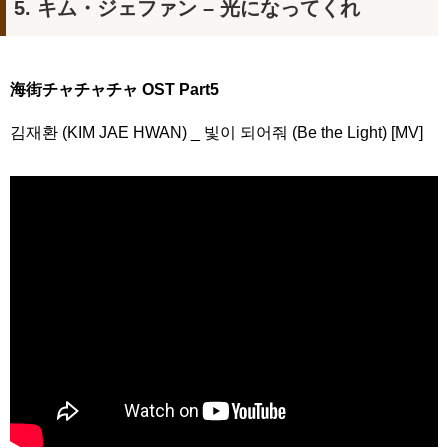
5. キム・ジェファン – 光になってくれ
海街チャチャチャ OST Part5
김재환 (KIM JAE HWAN) _ 빛이 되어줘 (Be the Light) [MV]