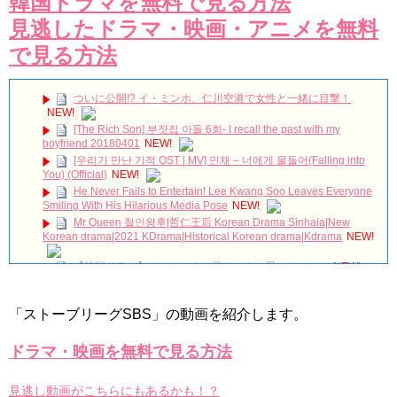
韓国ドラマを無料で見る方法
見逃したドラマ・映画・アニメを無料
で見る方法
ついに公開!? イ・ミンホ、仁川空港で女性と一緒に目撃！
NEW!
[The Rich Son] 부잣집 아들 6회- I recall the past with my
boyfriend 20180401
NEW!
[우리가 만난 기적 OST | MV] 민채 – 너에게 물들어(Falling into
You) (Official)
NEW!
He Never Fails to Entertain! Lee Kwang Soo Leaves Everyone
Smiling With His Hilarious Media Pose
NEW!
Mr Queen 철인왕후|哲仁王后 Korean Drama Sinhala|New
Korean drama|2021 KDrama|Historical Korean drama|Kdrama
NEW!
【韓国ドラマ】ペントハウス見たときに思ったこと。
NEW!
South Korea Reacts to the Tragic Passing of Song Jae
Rim
NEW!
「ストーブリーグSBS」の動画を紹介します。
放送終了 韓国ドラマ「お父様、私がお世話します」パク・ウン
ビン＆イ・テファンの恋の行方は？爸爸我来伺候你 아버님 제가 모실
ドラマ・映画を無料で見る方法
게요 Father I'll Take Care of You
NEW!
2PM ジュノ、ドラマ「油っぽいメロ」への愛情“25日までどう
やって…” Big News TV
NEW!
見逃し動画がこちらにもあるかも！？