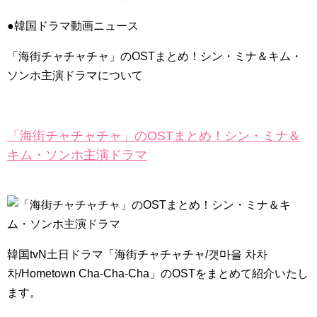
©️ tVN | Women in Love😭❤️#filingforlove #shinhaesun
#gongmyung #kimjaewook #kdrama #shorts
NEW!
●韓国ドラマ動画ニュース
【モンスト】狐の花嫁ジュン激究極☆ルシファー４体なら余裕
だよね？
NEW!
グッドモーニング見つけました！😁 お求めやすいモーニング
「海街チャチャチャ」のOSTまとめ！シン・ミナ＆キム・
セット！ 🥰 超人気のお店【 福乃喫茶店 】さんで食べて来ました〜
ソンホ主演ドラマについて
☕️ 静かな雰囲気で美味しいし〜！🏆
NEW!
「違う（ちがう）・異なる」を韓国語では？「다르다（タル
ダ）」の意味・使い方について
について
「退屈だ・暇だ」を韓国語では？「심심하다（シムシマダ）」
「海街チャチャチャ」のOSTまとめ！シン・ミナ＆
の意味・使い方について
キム・ソンホ主演ドラマ
■韓国ドラマ『キング～Two Hearts』予告動画（日本語字幕）
について
yoon kyun sang
HSF(126)-윤균상 서울숲 벤치 (YUN Kyunsang)(4)September::
Healing in Seoul Forest (서울숲)
yoon kyun sang
ユン・ギュンサン主演「潜入弁護人」第1回特別公開！
ハン・ヘジン 한혜진 – (선공개) 강남 3대 얼짱 출신 &#39;한혜진
韓国tvN土日ドラマ「海街チャチャチャ/갯마을 차차
언니&#39; (ft. 도여니의 학창시절) | 편 먹고 갈래요? 밥블레스유 2
bobblessyou2 EP.18
차/Hometown Cha-Cha-Cha」のOSTをまとめて紹介いたし
ソン・ヘギョ – ソンヘギョ キスまとめ
ます。
ハン・ヘジン 한혜진 – Still We (여전히 우리는)
한가인 –