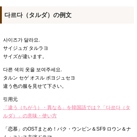
다르다（タルダ）の例文
사이즈가 달라요.
サイジュガ タルラヨ
サイズが違います。
다른 색의 옷을 보여주세요.
タルン セゲ オスル ポヨジュセヨ
違う色の服を見せて下さい。
引用元
「違う（ちがう）・異なる」を韓国語では？「다르다（タ
ルダ）」の意味・使い方
「恋慕」のOSTまとめ！パク・ウンビン＆SF9 ロウン＆ナ