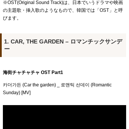
九尾狐外伝 第２話 キム・ジウ チョ・ヒョンジェ
※OST(Original Sound Track)は、日本でいうドラマや映画
九尾狐外伝 メイキング03 ハン・イェスル
の主題歌・挿入歌のようなもので、韓国では「OST」と呼
チョ・ヒョンジェ 조현재 九尾狐外伝 制作発表会
キム・テヒの弟イ・ワン♥イ・ボミ、今日（28日）結婚……
びます。
「ライフ・ オン・ マーズ」2019年11月2日TSUTAYAにて先行
レンタル開始！
(ENG SUB) Behind The Scene Hyun Bin 현빈❤️ 손예진 Son Ye
1. CAR, THE GARDEN – ロマンチックサンデ
Jin-Crash Landing On You/ヒョンビン❤️ソンイェジン / エンジョイ❕
ー
ユン・ギュンサン、番組にも登場した愛猫が急死…イ・ソンギ
ョンら同僚芸能人から慰めの言葉が続々 – Taka News
キム・レウォンの影絵遊び！？「黒騎士～永遠の約束～」メイ
キングを一部公開（DVD-SET2特典映像より）
「まず熱く掃除せよ」女優キム・ユジョン、「健康がとても回
海街チャチャチャ OST Part1
復…痩せたのはソン・ジェリムのせい!? 」 (11/26)
【裏芸能】キムユジョンの熱愛彼氏はあの大物俳優
카더가든 (Car the garden) _ 로맨틱 선데이 (Romantic
キム・ユジョン、美しいセルフショットで近況を伝える“会いた
いでしょ？” Big News TV
Sunday) [MV]
キム・ユジョン、新ドラマ「まず熱く掃除せよ」に出演確
定…“台本を見た瞬間惹かれた” 20180123
幻の王女チャミョンゴ エンディング
YUCHUN ♥ LOVE 15 「成均館 5話」
[Fan MV]七日の王妃(7일의 왕비)OST – 정기고 (Junggigo) – 그
리고 그려도 (Miss You In My Heart)
俳優カン・ギヨン、突然の熱愛宣言…「キム秘書がなぜそう