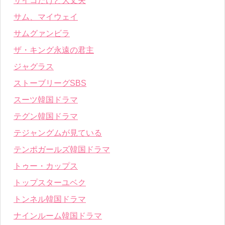
サイコだけど大丈夫
サム、マイウェイ
サムグァンビラ
ザ・キング永遠の君主
ジャグラス
ストーブリーグSBS
スーツ韓国ドラマ
テグン韓国ドラマ
テジャングムが見ている
テンポガールズ韓国ドラマ
トゥー・カップス
トップスターユベク
トンネル韓国ドラマ
ナインルーム韓国ドラマ