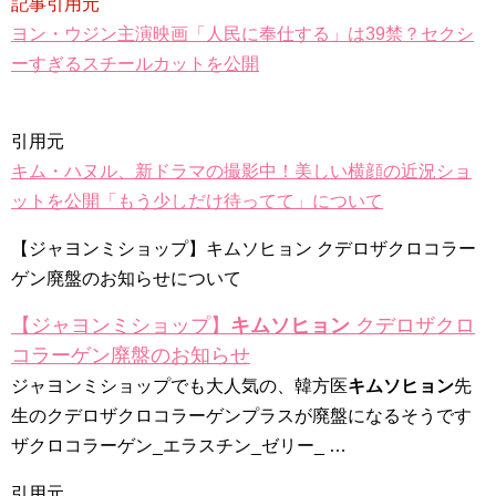
記事引用元
キム・テヒの弟イ・ワン♥イ・ボミ、今日（28日）結婚……
ヨン・ウジン主演映画「人民に奉仕する」は39禁？セクシ
「ライフ・ オン・ マーズ」2019年11月2日TSUTAYAにて先行
ーすぎるスチールカットを公開
レンタル開始！
(ENG SUB) Behind The Scene Hyun Bin 현빈❤️ 손예진 Son Ye
Jin-Crash Landing On You/ヒョンビン❤️ソンイェジン / エンジョイ❕
引用元
ユン・ギュンサン、番組にも登場した愛猫が急死…イ・ソンギ
ョンら同僚芸能人から慰めの言葉が続々 – Taka News
キム・ハヌル、新ドラマの撮影中！美しい横顔の近況ショ
キム・レウォンの影絵遊び！？「黒騎士～永遠の約束～」メイ
ットを公開「もう少しだけ待ってて」について
キングを一部公開（DVD-SET2特典映像より）
「まず熱く掃除せよ」女優キム・ユジョン、「健康がとても回
復…痩せたのはソン・ジェリムのせい!? 」 (11/26)
【ジャヨンミショップ】キムソヒョン クデロザクロコラー
【裏芸能】キムユジョンの熱愛彼氏はあの大物俳優
ゲン廃盤のお知らせについて
キム・ユジョン、美しいセルフショットで近況を伝える“会いた
いでしょ？” Big News TV
【ジャヨンミショップ】
キムソヒョン
クデロザクロ
キム・ユジョン、新ドラマ「まず熱く掃除せよ」に出演確
定…“台本を見た瞬間惹かれた” 20180123
コラーゲン廃盤のお知らせ
幻の王女チャミョンゴ エンディング
YUCHUN ♥ LOVE 15 「成均館 5話」
ジャヨンミショップでも大人気の、韓方医
キムソヒョン
先
[Fan MV]七日の王妃(7일의 왕비)OST – 정기고 (Junggigo) – 그
生のクデロザクロコラーゲンプラスが廃盤になるそうです
리고 그려도 (Miss You In My Heart)
俳優カン・ギヨン、突然の熱愛宣言…「キム秘書がなぜそう
ザクロコラーゲン_エラスチン_ゼリー_ …
か」出演で話題 Big News TV
引用元