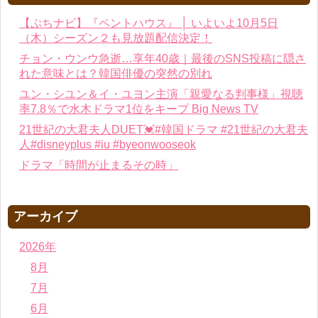
【ぷちナビ】『ペントハウス』 │ いよいよ10月5日
（木）シーズン２も見放題配信決定！
チョン・ウンウ急逝…享年40歳｜最後のSNS投稿に隠さ
れた意味とは？韓国俳優の突然の別れ
ユン・シユン＆イ・ユヨン主演「親愛なる判事様」視聴
率7.8％で水木ドラマ1位をキープ Big News TV
21世紀の大君夫人DUET💓#韓国ドラマ #21世紀の大君夫
人#disneyplus #iu #byeonwooseok
ドラマ「時間が止まるその時」
アーカイブ
2026年
8月
7月
6月