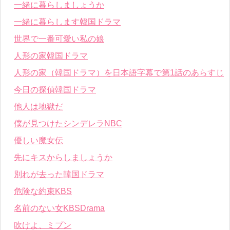
一緒に暮らしましょうか
一緒に暮らします韓国ドラマ
世界で一番可愛い私の娘
人形の家韓国ドラマ
人形の家（韓国ドラマ）を日本語字幕で第1話のあらすじ
今日の探偵韓国ドラマ
他人は地獄だ
僕が見つけたシンデレラNBC
優しい魔女伝
先にキスからしましょうか
別れが去った韓国ドラマ
危険な約束KBS
名前のない女KBSDrama
吹けよ、ミプン