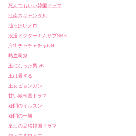
死んでもいい韓国ドラマ
江南スキャンダル
油っぽいメロ
浪漫ドクターキムサブSBS
海街チャチャチャtvN
熱血司祭
王になった男tvN
王は愛する
王女ピョンガン
甘い敵韓国ドラマ
疑問のイルスン
疑問の一勝
皇后の品格韓国ドラマ
知ってるワイフ