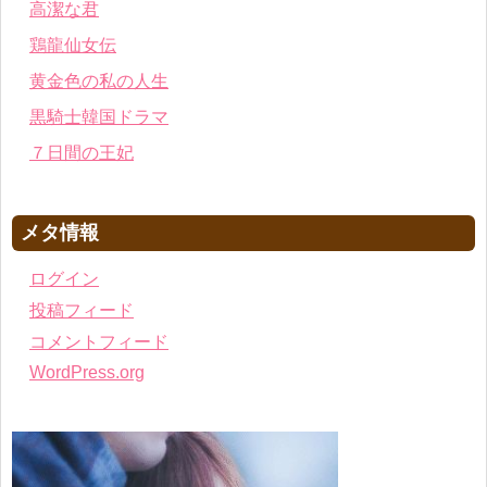
高潔な君
鶏龍仙女伝
黄金色の私の人生
黒騎士韓国ドラマ
７日間の王妃
メタ情報
ログイン
投稿フィード
コメントフィード
WordPress.org