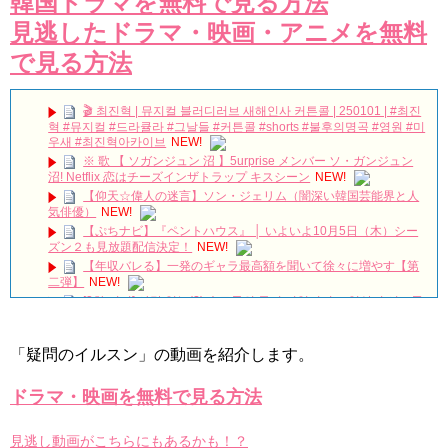
韓国ドラマを無料で見る方法
見逃したドラマ・映画・アニメを無料
で見る方法
🎬 최진혁 | 뮤지컬 블러디러브 새해인사 커튼콜 | 250101 | #최진
혁 #뮤지컬 #드라큘라 #그날들 #커튼콜 #shorts #불후의명곡 #영원 #미
우새 #최진혁아카이브
NEW!
※ 歌 【 ソガンジュン 沼 】5urprise メンバー ソ・ガンジュン
沼! Netflix 恋はチーズインザトラップ キスシーン
NEW!
【仰天☆偉人の迷言】ソン・ジェリム（闇深い韓国芸能界と人
気俳優）
NEW!
【ぷちナビ】『ペントハウス』 │ いよいよ10月5日（木）シー
ズン２も見放題配信決定！
NEW!
【年収バレる】一発のギャラ最高額を聞いて徐々に増やす【第
二弾】
NEW!
[3차 티저] 사랑 없는(?) 솔로들의 동거 리얼리티🔥 일상이 시트콤
이 되는 구기동 매직🏠 #구기동프렌즈 EP.0
NEW!
チョン・ウンウ急逝…享年40歳｜最後のSNS投稿に隠された意
味とは？韓国俳優の突然の別れ
NEW!
「疑問のイルスン」の動画を紹介します。
韓国映画【母とわたしの3日間】完！概要|感想 12/30/2023
no.112
NEW!
ドラマ・映画を無料で見る方法
The Untold Collapse of Yoo Ah-in
NEW!
ユン・シユン＆イ・ユヨン主演「親愛なる判事様」視聴率7.8％
見逃し動画がこちらにもあるかも！？
で水木ドラマ1位をキープ Big News TV
NEW!