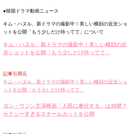
【衝撃】小笠原慎之介、甲子園初登板へ🔥「僕はロボットじゃ
ない」伝統の一戦で覚醒なるか⚾
NEW!
●韓国ドラマ動画ニュース
21世紀の大君夫人DUET💓#韓国ドラマ #21世紀の大君夫人
#disneyplus #iu #byeonwooseok
NEW!
キム・ハヌル、新ドラマの撮影中！美しい横顔の近況ショ
「違う（ちがう）・異なる」を韓国語では？「다르다（タル
ダ）」の意味・使い方について
ットを公開「もう少しだけ待ってて」について
について
「退屈だ・暇だ」を韓国語では？「심심하다（シムシマダ）」
キム・ハヌル、新ドラマの撮影中！美しい横顔の近
の意味・使い方について
■韓国ドラマ『キング～Two Hearts』予告動画（日本語字幕）
況ショットを公開「もう少しだけ待ってて」
について
yoon kyun sang
HSF(126)-윤균상 서울숲 벤치 (YUN Kyunsang)(4)September::
Healing in Seoul Forest (서울숲)
記事引用元
yoon kyun sang
キム・ハヌル、新ドラマの撮影中！美しい横顔の近況ショ
ユン・ギュンサン主演「潜入弁護人」第1回特別公開！
ハン・ヘジン 한혜진 – (선공개) 강남 3대 얼짱 출신 &#39;한혜진
ットを公開「もう少しだけ待ってて」
언니&#39; (ft. 도여니의 학창시절) | 편 먹고 갈래요? 밥블레스유 2
bobblessyou2 EP.18
ソン・ヘギョ – ソンヘギョ キスまとめ
ヨン・ウジン主演映画「人民に奉仕する」は39禁？
ハン・ヘジン 한혜진 – Still We (여전히 우리는)
セクシーすぎるスチールカットを公開
한가인 –
九尾狐外伝 第２話 キム・ジウ チョ・ヒョンジェ
九尾狐外伝 メイキング03 ハン・イェスル
チョ・ヒョンジェ 조현재 九尾狐外伝 制作発表会