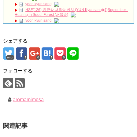
【衝撃】小笠原慎之介、甲子園初登板へ🔥「僕はロボットじゃ
yoon kyun sang
ない」伝統の一戦で覚醒なるか⚾
NEW!
HSF(126)-윤균상 서울숲 벤치 (YUN Kyunsang)(4)September::
21世紀の大君夫人DUET💓#韓国ドラマ #21世紀の大君夫人
Healing in Seoul Forest (서울숲)
#disneyplus #iu #byeonwooseok
NEW!
yoon kyun sang
ハン・ヘジン 한혜진 – (선공개) 강남 3대 얼짱 출신 &#39;한혜진
ユン・ギュンサン主演「潜入弁護人」第1回特別公開！
언니&#39; (ft. 도여니의 학창시절) | 편 먹고 갈래요? 밥블레스유 2
bobblessyou2 EP.18
九尾狐外伝 第２話 キム・ジウ チョ・ヒョンジェ
ソン・ヘギョ – ソンヘギョ キスまとめ
九尾狐外伝 メイキング03 ハン・イェスル
シェアする
ハン・ヘジン 한혜진 – Still We (여전히 우리는)
チョ・ヒョンジェ 조현재 九尾狐外伝 制作発表会
한가인 –
キム・テヒの弟イ・ワン♥イ・ボミ、今日（28日）結婚……
「ライフ・ オン・ マーズ」2019年11月2日TSUTAYAにて先行
error
0
0
レンタル開始！
「まず熱く掃除せよ」女優キム・ユジョン、「健康がとても回
復…痩せたのはソン・ジェリムのせい!? 」 (11/26)
(ENG SUB) Behind The Scene Hyun Bin 현빈❤️ 손예진 Son Ye
フォローする
Jin-Crash Landing On You/ヒョンビン❤️ソンイェジン / エンジョイ❕
【裏芸能】キムユジョンの熱愛彼氏はあの大物俳優
キム・ユジョン、美しいセルフショットで近況を伝える“会いた
ユン・ギュンサン、番組にも登場した愛猫が急死…イ・ソンギ
いでしょ？” Big News TV
ョンら同僚芸能人から慰めの言葉が続々 – Taka News
キム・ユジョン、新ドラマ「まず熱く掃除せよ」に出演確
キム・レウォンの影絵遊び！？「黒騎士～永遠の約束～」メイ
定…“台本を見た瞬間惹かれた” 20180123
キングを一部公開（DVD-SET2特典映像より）
幻の王女チャミョンゴ エンディング
aromamimosa
YUCHUN ♥ LOVE 15 「成均館 5話」
[Fan MV]七日の王妃(7일의 왕비)OST – 정기고 (Junggigo) – 그
리고 그려도 (Miss You In My Heart)
俳優カン・ギヨン、突然の熱愛宣言…「キム秘書がなぜそう
関連記事
か」出演で話題 Big News TV
Powered by livedoor 相互RSS