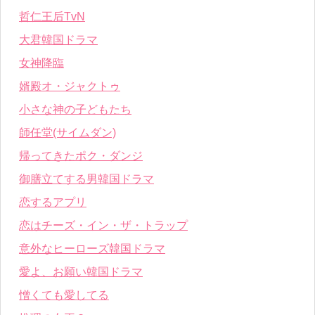
哲仁王后TvN
大君韓国ドラマ
女神降臨
婿殿オ・ジャクトゥ
小さな神の子どもたち
師任堂(サイムダン)
帰ってきたポク・ダンジ
御膳立てする男韓国ドラマ
恋するアプリ
恋はチーズ・イン・ザ・トラップ
意外なヒーローズ韓国ドラマ
愛よ、お願い韓国ドラマ
憎くても愛してる