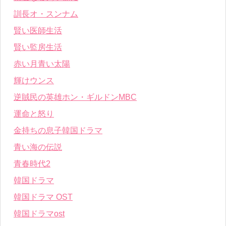
訓長オ・スンナム
賢い医師生活
賢い監房生活
赤い月青い太陽
輝けウンス
逆賊民の英雄ホン・ギルドンMBC
運命と怒り
金持ちの息子韓国ドラマ
青い海の伝説
青春時代2
韓国ドラマ
韓国ドラマ OST
韓国ドラマost