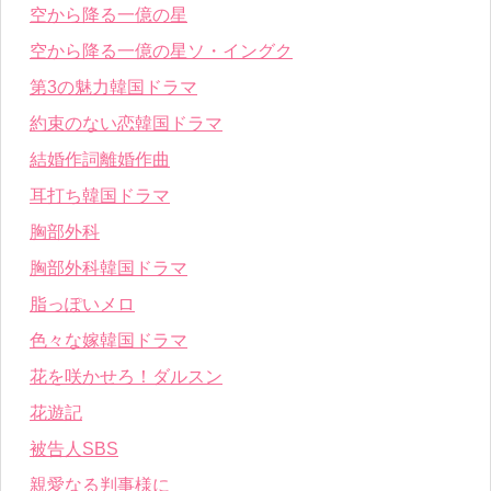
空から降る一億の星
空から降る一億の星ソ・イングク
第3の魅力韓国ドラマ
約束のない恋韓国ドラマ
結婚作詞離婚作曲
耳打ち韓国ドラマ
胸部外科
胸部外科韓国ドラマ
脂っぽいメロ
色々な嫁韓国ドラマ
花を咲かせろ！ダルスン
花遊記
被告人SBS
親愛なる判事様に