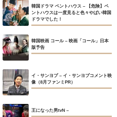
韓国ドラマ ペントハウス – 【危険】ペ
ントハウスは一度見ると色々やばい韓国
ドラマでした！
Powered by livedoor 相互RSS
韓国映画 コール – 映画「コール」日本
版予告
イ・サンヨプ – イ・サンヨプコメント映
像（8月ファンミPR）
王になった男tvN –