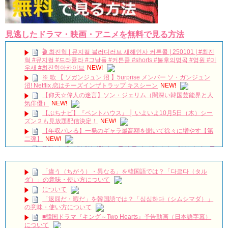
見逃したドラマ・映画・アニメを無料で見る方法
🎬 최진혁 | 뮤지컬 블러디러브 새해인사 커튼콜 | 250101 | #최진
혁 #뮤지컬 #드라큘라 #그날들 #커튼콜 #shorts #불후의명곡 #영원 #미
우새 #최진혁아카이브
NEW!
※ 歌 【 ソガンジュン 沼 】5urprise メンバー ソ・ガンジュン
沼! Netflix 恋はチーズインザトラップ キスシーン
NEW!
【仰天☆偉人の迷言】ソン・ジェリム（闇深い韓国芸能界と人
気俳優）
NEW!
【ぷちナビ】『ペントハウス』 │ いよいよ10月5日（木）シー
ズン２も見放題配信決定！
NEW!
【年収バレる】一発のギャラ最高額を聞いて徐々に増やす【第
二弾】
NEW!
[3차 티저] 사랑 없는(?) 솔로들의 동거 리얼리티🔥 일상이 시트콤
이 되는 구기동 매직🏠 #구기동프렌즈 EP.0
NEW!
チョン・ウンウ急逝…享年40歳｜最後のSNS投稿に隠された意
「違う（ちがう）・異なる」を韓国語では？「다르다（タル
味とは？韓国俳優の突然の別れ
NEW!
ダ）」の意味・使い方について
韓国映画【母とわたしの3日間】完！概要|感想 12/30/2023
について
no.112
NEW!
「退屈だ・暇だ」を韓国語では？「심심하다（シムシマダ）」
The Untold Collapse of Yoo Ah-in
NEW!
の意味・使い方について
ユン・シユン＆イ・ユヨン主演「親愛なる判事様」視聴率7.8％
■韓国ドラマ『キング～Two Hearts』予告動画（日本語字幕）
で水木ドラマ1位をキープ Big News TV
NEW!
について