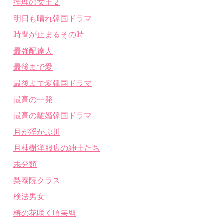
推理の女王２
明日も晴れ韓国ドラマ
時間が止まるその時
最強配達人
最後まで愛
最後まで愛韓国ドラマ
最高の一発
最高の離婚韓国ドラマ
月が浮かぶ川
月桂樹洋服店の紳士たち
未分類
梨泰院クラス
検法男女
椿の花咲く頃동백