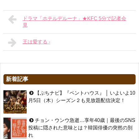
ドラマ「ホテルデルーナ」★KFC 5分で記者会
見
王は愛する -
新着記事
【ぷちナビ】『ペントハウス』 │ いよいよ10
月5日（木）シーズン２も見放題配信決定！
チョン・ウンウ急逝…享年40歳｜最後のSNS
投稿に隠された意味とは？韓国俳優の突然の別
れ