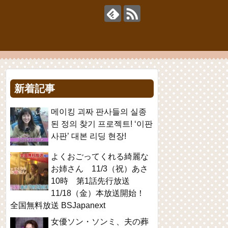
新着記事
메이킹 괴짜 판사들의 실종
된 정의 찾기 프로젝트! ‘이판
사판’ 대본 리딩 현장!
よくおごってくれる綺麗な
お姉さん 11/3（祝）あさ
10時 第1話先行放送
11/18（金）本放送開始！
全国無料放送 BSJapanext
女優ソン・ソンミ、夫の葬