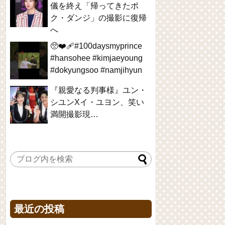
儀を終え「帰ってきたポ
ク・ダンジ」の撮影に復帰
へ
🥺❤️‍🩹#100daysmyprince
#hansohee #kimjaeyoung
#dokyungsoo #namjihyun
『親愛なる判事様』ユン・
シユンXイ・ユヨン、笑い
満開撮影現…
最近の投稿