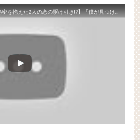
(Junggigo) – 그리고 그려도 (Miss You In My Heart)
秘書がなぜそうか」出演で話題 Big News TV
僕と寝ましょう⁉スペシャルPV【秘密を抱えた2人の恋の駆け引き!?】「僕が見つけたシンデレラ～Beauty Inside～」11.2 DVDリリース！