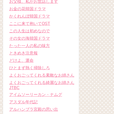
お父様、私がお世話します
お金の花韓国ドラマ
かくれんぼ韓国ドラマ
ここに来て抱いてOST
この人生は初めなので
その女の海韓国ドラマ
たった一人の私の味方
ときめき注意報
どけよ、運命
ひとまず熱く掃除しろ
よくおごってくれる素敵なお姉さん
よくおごってくれる綺麗なお姉さん
JTBC
アイムソーリーカン・ナムグ
アスダル年代記
アルハンブラ宮殿の思い出