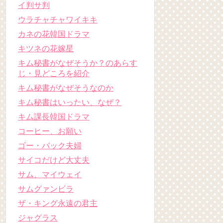
イ判サ判
ウラチャチャワイキキ
カネの花韓国ドラマ
キツネの花嫁星
キム秘書がなぜそうか？のあらす
じ・見どころを紹介
キム秘書がなぜそうなのか
キム秘書はいったい、なぜ？
キム課長韓国ドラマ
コーヒー、お願い
ゴー・バック夫婦
サイコだけど大丈夫
サム、マイウェイ
サムグァンビラ
ザ・キング永遠の君主
ジャグラス