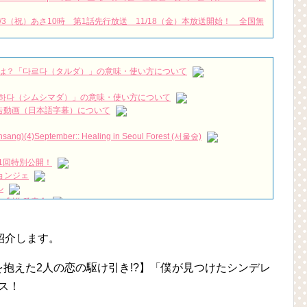
3（祝）あさ10時 第1話先行放送 11/18（金）本放送開始！ 全国無
Ost. Part 1
NEW!
주영X정지소X이수혁
NEW!
ってきたポク・ダンジ」の撮影に復帰へ
NEW!
は？「다르다（タルダ）」の意味・使い方について
NEW!
kimjaeyoung #dokyungsoo #namjihyun
NEW!
하다（シムシマダ）」の意味・使い方について
짱 출신 &#39;한혜진 언니&#39; (ft. 도여니의 학창시절) | 편 먹고 갈래
』予告動画（日本語字幕）について
)(4)September:: Healing in Seoul Forest (서울숲)
우리는)
1回特別公開！
月2日TSUTAYAにて先行レンタル開始！
ョンジェ
 Bin 현빈❤️ 손예진 Son Ye Jin-Crash Landing On You/ヒョンビン❤️ソンイ
ル
 制作発表会
が急死…イ・ソンギョンら同僚芸能人から慰めの言葉が続々 – Taka
（28日）結婚……
ン、「健康がとても回復…痩せたのはソン・ジェリムのせい!? 」
永遠の約束～」メイキングを一部公開（DVD-SET2特典映像より）
紹介します。
の大物俳優
を伝える“会いたいでしょ？” Big News TV
を抱えた2人の恋の駆け引き!?】「僕が見つけたシンデレ
よ」に出演確定…“台本を見た瞬間惹かれた” 20180123
ース！