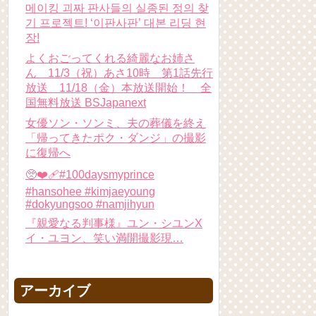
메이킹 괴짜 판사들의 실종된 정의 찾
기 프로젝트! ‘이판사판’ 대본 리딩 현
장!
よくおごってくれる綺麗なお姉さ
ん 11/3（祝）あさ10時 第1話先行
放送 11/18（金）本放送開始！ 全
国無料放送 BSJapanext
女優ソン・ソンミ、夫の葬儀を終え
「帰ってきたポク・ダンジ」の撮影
に復帰へ
🥺❤️‍🩹#100daysmyprince
#hansohee #kimjaeyoung
#dokyungsoo #namjihyun
『親愛なる判事様』ユン・シユンX
イ・ユヨン、笑い満開撮影現…
アーカイブ