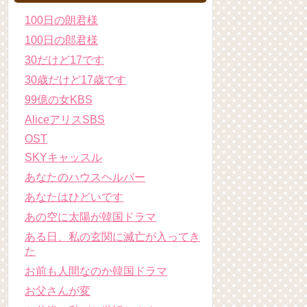
100日の朗君様
100日の郎君様
30だけど17です
30歳だけど17歳です
99億の女KBS
AliceアリスSBS
OST
SKYキャッスル
あなたのハウスヘルパー
あなたはひどいです
あの空に太陽が韓国ドラマ
ある日、私の玄関に滅亡が入ってき
た
お前も人間なのか韓国ドラマ
お父さんが変