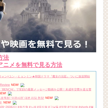
方法
アニメを無料で見る方法
・リョウォン×ユン・ヒョンミン🔥韓国ドラマ『魔女の法廷』ついに放送開始
 Review
NEW!
BENCH/」で笑顔の最新メッセージ動画を公開！未成年交際を巡る警
NEW!
로젝트! ‘이판사판’ 대본 리딩 현장!
NEW!
チ
NEW!
09~260823 | #최진혁 #노래 #뮤지컬 #그날들 #정학 #인터뷰 #shorts #불