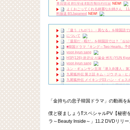
후의명곡 #미우새 #최진혁아카이브
NEW!
よくおごってくれる綺麗なお姉さん 11/
料放送 BSJapanext
NEW!
The Poem of Destiny – Arthdal Chronicle 
[엔터라이브] 영화 '시스터' 진성문X차
女優ソン・ソンミ、夫の葬儀を終え「帰
「違う（ちがう）・異なる」を韓国語で
8月BSで放送予定の韓国ドラマ6作品！
について
🥺❤️‍🩹#100daysmyprince #hansohee #
「退屈だ・暇だ」を韓国語では？「심심
ハン・ヘジン 한혜진 – (선공개) 강남 3대 얼
■韓国ドラマ『キング～Two Hearts
요? 밥블레스유 2 bobblessyou2 EP.18
yoon kyun sang
ソン・ヘギョ – ソンヘギョ キスまとめ
HSF(126)-윤균상 서울숲 벤치 (YUN Kyunsang
ハン・ヘジン 한혜진 – Still We (여전히 
yoon kyun sang
한가인 –
ユン・ギュンサン主演「潜入弁護人」第
「ライフ・ オン・ マーズ」2019年11
九尾狐外伝 第２話 キム・ジウ チョ・ヒ
(ENG SUB) Behind The Scene Hyun
九尾狐外伝 メイキング03 ハン・イェス
ェジン / エンジョイ❕
チョ・ヒョンジェ 조현재 九尾狐外伝
ユン・ギュンサン、番組にも登場した愛猫
キム・テヒの弟イ・ワン♥イ・ボミ、今日
News
「まず熱く掃除せよ」女優キム・ユジョ
キム・レウォンの影絵遊び！？「黒騎士～
「金持ちの息子韓国ドラマ」の動画を
(11/26)
【裏芸能】キムユジョンの熱愛彼氏はあ
キム・ユジョン、美しいセルフショットで近況
僕と寝ましょう⁉スペシャルPV【秘密
キム・ユジョン、新ドラマ「まず熱く掃除せ
ラ～Beauty Inside～」11.2 DVDリリ
幻の王女チャミョンゴ エンディング
YUCHUN ♥ LOVE 15 「成均館 5話」