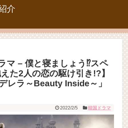
紹介
マ – 僕と寝ましょう⁉スペ
えた2人の恋の駆け引き!?】
～Beauty Inside～」
！
2022/2/5
韓国ドラマ