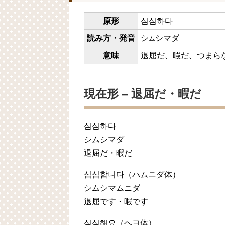
原形
심심하다
読み方・発音
シ
シマダ
ム
意味
退屈だ、暇だ、つまら
現在形 – 退屈だ・暇だ
심심하다
シムシマダ
退屈だ・暇だ
심심합니다
（ハムニダ体）
シムシマムニダ
退屈です・暇です
심심해요
（ヘヨ体）