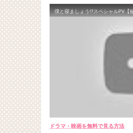
[Fan MV]七日の王妃(7일의 왕비)OST – 정기고 
Powered by livedoor 相互RSS
俳優カン・ギヨン、突然の熱愛宣言…「キム
Powered by livedoor 相互RSS
ドラマ・映画を無料で見る方法