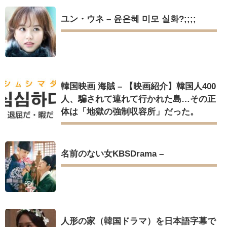
ユン・ウネ – 윤은혜 미모 실화?;;;;
韓国映画 海賊 – 【映画紹介】韓国人400
人、騙されて連れて行かれた島…その正
体は「地獄の強制収容所」だった。
名前のない女KBSDrama –
人形の家（韓国ドラマ）を日本語字幕で