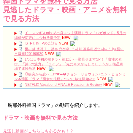
韓国ドラマを無料で見る方法
見逃したドラマ・映画・アニメを無料
で見る方法
イ・スンギ＆miss A出身スジ主演新ドラマ「バガボンド」5月の
編成が変更に…今秋放送予定
NEW!
ISTPとINFPの会話w
NEW!
물러설 생각 1도 없는 윤선우! ＂저희 결혼하겠습니다＂ [여름아
부탁해] 20190920
NEW!
1/6は日本初の韓ドラ＜第1話＞一挙見せますSP！「魔性の喜
び」「第3の魅力」「ライフ」「先にキスからしましょうか」衛星劇
場で連続放送
NEW!
💥衝突から恋へ…!?💔➡️❤️チョン・リョウォン×ユン・ヒョンミ
ン🔥韓国ドラマ『魔女の法廷』ついに放送開始⚖️✨
NEW!
NETFLIX Vagabond FINALE Reaction & Review
NEW!
【キム・スヒョン】フィリピンブランド「BENCH/」で笑顔の
最新メッセージ動画を公開！未成年交際を巡る警察の不起訴処分決定
と現在の動向を徹底解説!
NEW!
「胸部外科韓国ドラマ」の動画を紹介します。
메이킹 괴짜 판사들의 실종된 정의 찾기 프로젝트! ‘이판사판’ 대
본 리딩 현장!
NEW!
アルハンブラ宮殿の思い出 パワータッチ
NEW!
ドラマ・映画を無料で見る方法
🎬 최진혁 | 뮤지컬 그날들 트레일러 | 260609~260823 | #최진혁
#노래 #뮤지컬 #그날들 #정학 #인터뷰 #shorts #불후의명곡 #미우새 #
최진혁아카이브
NEW!
見逃し動画がこちらにもあるかも！？