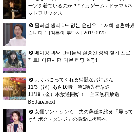
ーツを着ているのか？#イカゲーム #ドラマ #ネ
ットフリックス
물러설 생각 1도 없는 윤선우! ＂저희 결혼하겠
습니다＂ [여름아 부탁해] 20190920
메이킹 괴짜 판사들의 실종된 정의 찾기 프로
젝트! ‘이판사판’ 대본 리딩 현장!
よくおごってくれる綺麗なお姉さん
11/3（祝）あさ10時 第1話先行放送
11/18（金）本放送開始！ 全国無料放送
BSJapanext
女優ソン・ソンミ、夫の葬儀を終え「帰って
きたポク・ダンジ」の撮影に復帰へ