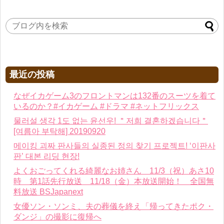
最近の投稿
なぜイカゲーム3のフロントマンは132番のスーツを着て
いるのか？#イカゲーム #ドラマ #ネットフリックス
물러설 생각 1도 없는 윤선우! ＂저희 결혼하겠습니다＂
[여름아 부탁해] 20190920
메이킹 괴짜 판사들의 실종된 정의 찾기 프로젝트! ‘이판사
판’ 대본 리딩 현장!
よくおごってくれる綺麗なお姉さん 11/3（祝）あさ10
時 第1話先行放送 11/18（金）本放送開始！ 全国無
料放送 BSJapanext
女優ソン・ソンミ、夫の葬儀を終え「帰ってきたポク・
ダンジ」の撮影に復帰へ