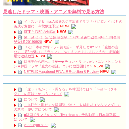
見逃したドラマ・映画・アニメを無料で見る方法
イ・スンギ＆miss A出身スジ主演新ドラマ「バガボンド」5月の
編成が変更に…今秋放送予定
NEW!
ISTPとINFPの会話w
NEW!
물러설 생각 1도 없는 윤선우! ＂저희 결혼하겠습니다＂ [여름아
부탁해] 20190920
NEW!
1/6は日本初の韓ドラ＜第1話＞一挙見せますSP！「魔性の喜
び」「第3の魅力」「ライフ」「先にキスからしましょうか」衛星劇
場で連続放送
NEW!
💥衝突から恋へ…!?💔➡️❤️チョン・リョウォン×ユン・ヒョンミ
ン🔥韓国ドラマ『魔女の法廷』ついに放送開始⚖️✨
NEW!
NETFLIX Vagabond FINALE Reaction & Review
NEW!
【キム・スヒョン】フィリピンブランド「BENCH/」で笑顔の
最新メッセージ動画を公開！未成年交際を巡る警察の不起訴処分決定
と現在の動向を徹底解説!
NEW!
「違う（ちがう）・異なる」を韓国語では？「다르다（タル
메이킹 괴짜 판사들의 실종된 정의 찾기 프로젝트! ‘이판사판’ 대
ダ）」の意味・使い方について
본 리딩 현장!
NEW!
について
アルハンブラ宮殿の思い出 パワータッチ
NEW!
「退屈だ・暇だ」を韓国語では？「심심하다（シムシマダ）」
🎬 최진혁 | 뮤지컬 그날들 트레일러 | 260609~260823 | #최진혁
の意味・使い方について
#노래 #뮤지컬 #그날들 #정학 #인터뷰 #shorts #불후의명곡 #미우새 #
■韓国ドラマ『キング～Two Hearts』予告動画（日本語字幕）
최진혁아카이브
NEW!
について
よくおごってくれる綺麗なお姉さん 11/3（祝）あさ10時 第
yoon kyun sang
1話先行放送 11/18（金）本放送開始！ 全国無料放送