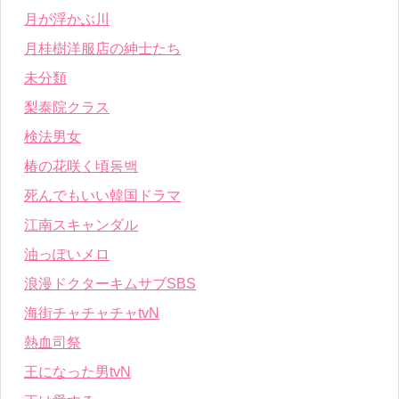
月が浮かぶ川
月桂樹洋服店の紳士たち
未分類
梨泰院クラス
検法男女
椿の花咲く頃동백
死んでもいい韓国ドラマ
江南スキャンダル
油っぽいメロ
浪漫ドクターキムサブSBS
海街チャチャチャtvN
熱血司祭
王になった男tvN