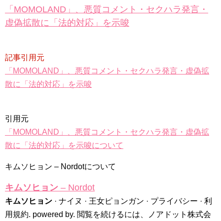
チョ・ヒョンジェ 조현재 九尾狐外伝 制作発表会
「MOMOLAND」、悪質コメント・セクハラ発言・
キム・テヒの弟イ・ワン♥イ・ボミ、今日（28日）結婚……
虚偽拡散に「法的対応」を示唆
「ライフ・ オン・ マーズ」2019年11月2日TSUTAYAにて先行
レンタル開始！
(ENG SUB) Behind The Scene Hyun Bin 현빈❤️ 손예진 Son Ye
Jin-Crash Landing On You/ヒョンビン❤️ソンイェジン / エンジョイ❕
記事引用元
「MOMOLAND」、悪質コメント・セクハラ発言・虚偽拡
ユン・ギュンサン、番組にも登場した愛猫が急死…イ・ソンギ
ョンら同僚芸能人から慰めの言葉が続々 – Taka News
散に「法的対応」を示唆
キム・レウォンの影絵遊び！？「黒騎士～永遠の約束～」メイ
キングを一部公開（DVD-SET2特典映像より）
「まず熱く掃除せよ」女優キム・ユジョン、「健康がとても回
復…痩せたのはソン・ジェリムのせい!? 」 (11/26)
引用元
【裏芸能】キムユジョンの熱愛彼氏はあの大物俳優
「MOMOLAND」、悪質コメント・セクハラ発言・虚偽拡
キム・ユジョン、美しいセルフショットで近況を伝える“会いた
いでしょ？” Big News TV
散に「法的対応」を示唆について
キム・ユジョン、新ドラマ「まず熱く掃除せよ」に出演確
定…“台本を見た瞬間惹かれた” 20180123
キムソヒョン – Nordotについて
幻の王女チャミョンゴ エンディング
YUCHUN ♥ LOVE 15 「成均館 5話」
キムソヒョン
– Nordot
[Fan MV]七日の王妃(7일의 왕비)OST – 정기고 (Junggigo) – 그
리고 그려도 (Miss You In My Heart)
キムソヒョン
· ナイヌ · 王女ピョンガン · プライバシー · 利
俳優カン・ギヨン、突然の熱愛宣言…「キム秘書がなぜそう
か」出演で話題 Big News TV
用規約. powered by. 閲覧を続けるには、ノアドット株式会