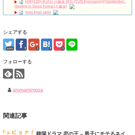
BSJapanext
NEW!
HSF(126)-윤균상 서울숲 벤치 (YUN Kyunsang)(4)September::
Healing in Seoul Forest (서울숲)
女優ソン・ソンミ、夫の葬儀を終え「帰ってきたポク・ダン
ジ」の撮影に復帰へ
NEW!
yoon kyun sang
ハン・ヘジン 한혜진 – (선공개) 강남 3대 얼짱 출신 &#39;한혜진
ユン・ギュンサン主演「潜入弁護人」第1回特別公開！
언니&#39; (ft. 도여니의 학창시절) | 편 먹고 갈래요? 밥블레스유 2
九尾狐外伝 第２話 キム・ジウ チョ・ヒョンジェ
bobblessyou2 EP.18
九尾狐外伝 メイキング03 ハン・イェスル
シェアする
ソン・ヘギョ – ソンヘギョ キスまとめ
チョ・ヒョンジェ 조현재 九尾狐外伝 制作発表会
ハン・ヘジン 한혜진 – Still We (여전히 우리는)
キム・テヒの弟イ・ワン♥イ・ボミ、今日（28日）結婚……
한가인 –
error
0
0
「ライフ・ オン・ マーズ」2019年11月2日TSUTAYAにて先行
「まず熱く掃除せよ」女優キム・ユジョン、「健康がとても回
レンタル開始！
復…痩せたのはソン・ジェリムのせい!? 」 (11/26)
(ENG SUB) Behind The Scene Hyun Bin 현빈❤️ 손예진 Son Ye
フォローする
【裏芸能】キムユジョンの熱愛彼氏はあの大物俳優
Jin-Crash Landing On You/ヒョンビン❤️ソンイェジン / エンジョイ❕
キム・ユジョン、美しいセルフショットで近況を伝える“会いた
いでしょ？” Big News TV
ユン・ギュンサン、番組にも登場した愛猫が急死…イ・ソンギ
キム・ユジョン、新ドラマ「まず熱く掃除せよ」に出演確
ョンら同僚芸能人から慰めの言葉が続々 – Taka News
定…“台本を見た瞬間惹かれた” 20180123
キム・レウォンの影絵遊び！？「黒騎士～永遠の約束～」メイ
幻の王女チャミョンゴ エンディング
aromamimosa
キングを一部公開（DVD-SET2特典映像より）
YUCHUN ♥ LOVE 15 「成均館 5話」
[Fan MV]七日の王妃(7일의 왕비)OST – 정기고 (Junggigo) – 그
리고 그려도 (Miss You In My Heart)
俳優カン・ギヨン、突然の熱愛宣言…「キム秘書がなぜそう
関連記事
か」出演で話題 Big News TV
Powered by livedoor 相互RSS
韓国ドラマ 恋の王 – 男子にモテるネイ