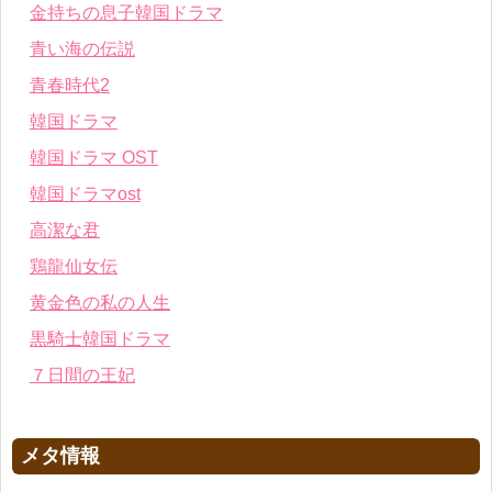
金持ちの息子韓国ドラマ
青い海の伝説
青春時代2
韓国ドラマ
韓国ドラマ OST
韓国ドラマost
高潔な君
鶏龍仙女伝
黄金色の私の人生
黒騎士韓国ドラマ
７日間の王妃
メタ情報