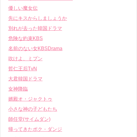
優しい魔女伝
先にキスからしましょうか
別れが去った韓国ドラマ
危険な約束KBS
名前のない女KBSDrama
吹けよ、ミプン
哲仁王后TvN
大君韓国ドラマ
女神降臨
婿殿オ・ジャクトゥ
小さな神の子どもたち
師任堂(サイムダン)
帰ってきたポク・ダンジ