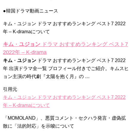
よくおごってくれる綺麗なお姉さん 11/3（祝）あさ10時 第
1話先行放送 11/18（金）本放送開始！ 全国無料放送
●韓国ドラマ動画ニュース
BSJapanext
NEW!
女優ソン・ソンミ、夫の葬儀を終え「帰ってきたポク・ダン
ジ」の撮影に復帰へ
NEW!
キム・ユジョン ドラマ おすすめランキング ベスト7 2022
「違う（ちがう）・異なる」を韓国語では？「다르다（タル
年 – K-dramaについて
ダ）」の意味・使い方について
について
キム
・
ユジョン
ドラマ おすすめランキング ベスト7
「退屈だ・暇だ」を韓国語では？「심심하다（シムシマダ）」
の意味・使い方について
2022年 – K-drama
■韓国ドラマ『キング～Two Hearts』予告動画（日本語字幕）
について
キム
・
ユジョン
ドラマ おすすめランキング ベスト7 2022
yoon kyun sang
年 出演ドラマ全一覧 プロフィール付きでご紹介。キムスヒ
HSF(126)-윤균상 서울숲 벤치 (YUN Kyunsang)(4)September::
Healing in Seoul Forest (서울숲)
ョン主演の時代劇『太陽を抱く月』の …
yoon kyun sang
ユン・ギュンサン主演「潜入弁護人」第1回特別公開！
引用元
ハン・ヘジン 한혜진 – (선공개) 강남 3대 얼짱 출신 &#39;한혜진
キム・ユジョン ドラマ おすすめランキング ベスト7 2022
언니&#39; (ft. 도여니의 학창시절) | 편 먹고 갈래요? 밥블레스유 2
bobblessyou2 EP.18
年 – K-dramaについて
ソン・ヘギョ – ソンヘギョ キスまとめ
ハン・ヘジン 한혜진 – Still We (여전히 우리는)
「MOMOLAND」、悪質コメント・セクハラ発言・虚偽拡
한가인 –
九尾狐外伝 第２話 キム・ジウ チョ・ヒョンジェ
散に「法的対応」を示唆について
九尾狐外伝 メイキング03 ハン・イェスル