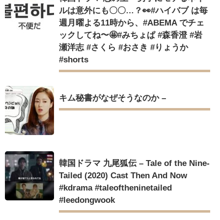
ルは意外にも〇〇…？👀#ハイバブ は毎
週月曜よる11時から、#ABEMA でチェ
Powered by livedoor 相互RSS
ックしてね〜🤩#みちょぱ #森香澄 #岩
瀬洋志 #さくら #おさき #りょうか
#shorts
キム秘書がなぜそうなのか –
韓国ドラマ 九尾狐伝 – Tale of the Nine-
Tailed (2020) Cast Then And Now
#kdrama #taleoftheninetailed
#leedongwook