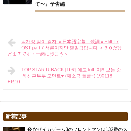
て〜』予告編
박재정 같이 걷자 🔹日本語字幕＋歌詞🔹Still 17
OST part 7 서른이지만 열일곱입니다 ＜３０だけ
ど１７です・一緒に歩こう＞
TOP STAR U-BACK [10화 예고 full] 미리보는 순
백 신혼부부 모먼트♥ (깨소금 폴폴~) 190118
EP.10
新着記事
なぜイカゲーム3のフロントマンは132番のス