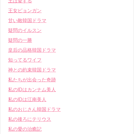
王は愛する
王女ピョンガン
甘い敵韓国ドラマ
疑問のイルスン
疑問の一勝
皇后の品格韓国ドラマ
知ってるワイフ
神との約束韓国ドラマ
私たちが出会った奇跡
私のIDはカンナム美人
私のIDは江南美人
私のおじさん韓国ドラマ
私の後ろにテリウス
私の愛の治癒記