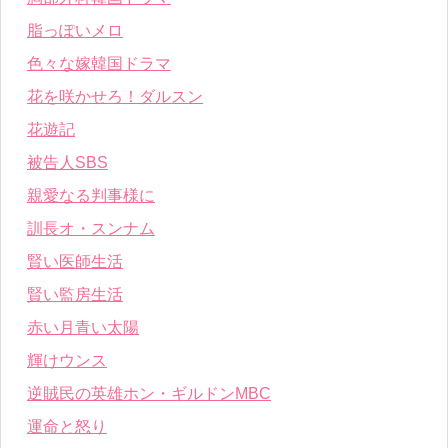
脂っぽいメロ
色々な嫁韓国ドラマ
花を咲かせろ！ダルスン
花遊記
被告人SBS
親愛なる判事様に
訓長オ・スンナム
賢い医師生活
賢い監房生活
赤い月青い太陽
輝けウンス
逆賊民の英雄ホン・ギルドンMBC
運命と怒り