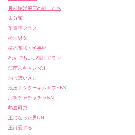
月桂樹洋服店の紳士たち
未分類
梨泰院クラス
検法男女
椿の花咲く頃동백
死んでもいい韓国ドラマ
江南スキャンダル
油っぽいメロ
浪漫ドクターキムサブSBS
海街チャチャチャtvN
熱血司祭
王になった男tvN
王は愛する