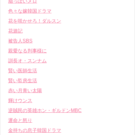
脂っぽいメロ
色々な嫁韓国ドラマ
花を咲かせろ！ダルスン
花遊記
被告人SBS
親愛なる判事様に
訓長オ・スンナム
賢い医師生活
賢い監房生活
赤い月青い太陽
輝けウンス
逆賊民の英雄ホン・ギルドンMBC
運命と怒り
金持ちの息子韓国ドラマ