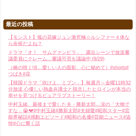
最近の投稿
【モンスト】狐の花嫁ジュン激究極☆ルシファー４体な
ら余裕だよね？
ドラマ「オ！ サムグァンビラ」、露出シーンで放送審
議委員にクレーム…審議可否を議論中 (9/29)
（椿の咲く頃…愛しい人の面影、心に秘めて）#shorts#
つばき#花
【韓国ドラマ「吹けよ、ミプン」】毎週月～金曜11時32
分放送 心優しい熱血弁護士と脱北したヒロインが本当の
幸せを見つけるピュアラブストーリー！
中村玉緒、最後まで愛した夫・勝新太郎…涙の「大物で
すな」😭💔#中村玉緒#勝新太郎#夫婦愛#昭和スター#芸
能界秘話#感動エピソード#昭和の名優#芸能ニュース#追
悼#心に響く話