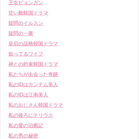
王女ピョンガン
甘い敵韓国ドラマ
疑問のイルスン
疑問の一勝
皇后の品格韓国ドラマ
知ってるワイフ
神との約束韓国ドラマ
私たちが出会った奇跡
私のIDはカンナム美人
私のIDは江南美人
私のおじさん韓国ドラマ
私の後ろにテリウス
私の愛の治癒記
私の男の秘密