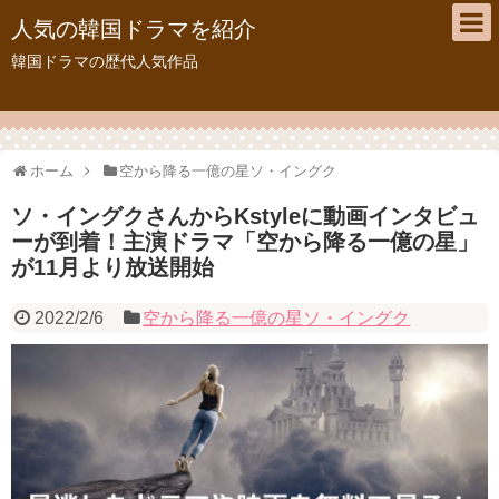
人気の韓国ドラマを紹介
韓国ドラマの歴代人気作品
ホーム
空から降る一億の星ソ・イングク
ソ・イングクさんからKstyleに動画インタビュ
ーが到着！主演ドラマ「空から降る一億の星」
が11月より放送開始
2022/2/6
空から降る一億の星ソ・イングク