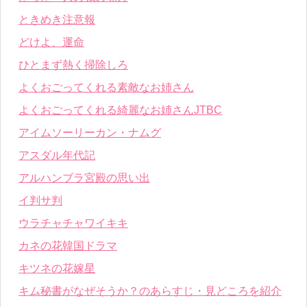
ときめき注意報
どけよ、運命
ひとまず熱く掃除しろ
よくおごってくれる素敵なお姉さん
よくおごってくれる綺麗なお姉さんJTBC
アイムソーリーカン・ナムグ
アスダル年代記
アルハンブラ宮殿の思い出
イ判サ判
ウラチャチャワイキキ
カネの花韓国ドラマ
キツネの花嫁星
キム秘書がなぜそうか？のあらすじ・見どころを紹介