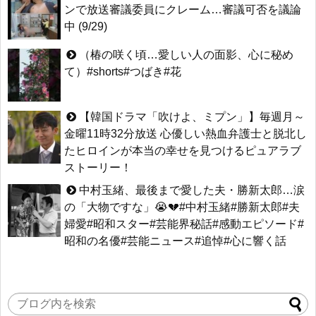
ンで放送審議委員にクレーム…審議可否を議論
中 (9/29)
（椿の咲く頃…愛しい人の面影、心に秘め
て）#shorts#つばき#花
【韓国ドラマ「吹けよ、ミプン」】毎週月～
金曜11時32分放送 心優しい熱血弁護士と脱北し
たヒロインが本当の幸せを見つけるピュアラブ
ストーリー！
中村玉緒、最後まで愛した夫・勝新太郎…涙
の「大物ですな」😭💔#中村玉緒#勝新太郎#夫
婦愛#昭和スター#芸能界秘話#感動エピソード#
昭和の名優#芸能ニュース#追悼#心に響く話