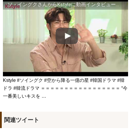
【韓国ドラマ「吹けよ、ミプン」】毎週月～金曜11時32分放送
ソ・イングクさんからKstyleに動画インタビューが到着！主演ドラマ「空から降る一億の星」が11月より放送開始
心優しい熱血弁護士と脱北したヒロインが本当の幸せを見つけるピュ
アラブストーリー！
NEW!
体調が悪い夫に妻がかけた冷たい言葉 「韓ドラ秒劇場」
NEW!
옷 다듬고 행사 입장하는 이수혁 Lee SooHyuk: 톰 포드 뷰티 ‘블
랙 오키드 리저브’ 향수 캠페인 기념 포토월: #이수혁 #지디친구
#Leesoohyuk 260326
NEW!
中村玉緒、最後まで愛した夫・勝新太郎…涙の「大物ですな」
😭💔#中村玉緒#勝新太郎#夫婦愛#昭和スター#芸能界秘話#感動エピ
ソード#昭和の名優#芸能ニュース#追悼#心に響く話
NEW!
「違う（ちがう）・異なる」を韓国語では？「다르다（タル
ダ）」の意味・使い方について
について
「退屈だ・暇だ」を韓国語では？「심심하다（シムシマダ）」
の意味・使い方について
Kstyle #ソイングク #空から降る一億の星 #韓国ドラマ #韓
■韓国ドラマ『キング～Two Hearts』予告動画（日本語字幕）
について
ドラ #韓流ドラマ ＝＝＝＝＝＝＝＝＝＝＝＝＝＝＝＝＝ “今
yoon kyun sang
一番美しいキスを …
HSF(126)-윤균상 서울숲 벤치 (YUN Kyunsang)(4)September::
Healing in Seoul Forest (서울숲)
yoon kyun sang
ユン・ギュンサン主演「潜入弁護人」第1回特別公開！
ハン・ヘジン 한혜진 – (선공개) 강남 3대 얼짱 출신 &#39;한혜진
関連ツイート
언니&#39; (ft. 도여니의 학창시절) | 편 먹고 갈래요? 밥블레스유 2
bobblessyou2 EP.18