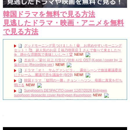
韓国ドラマを無料で見る方法
見逃したドラマ・映画・アニメを無料
で見る方法
グッドモーニング見つけました！😁 お求めやすいモーニング
セット！ 🥰 超人気のお店【 福乃喫茶店 】さんで食べて来ました〜
☕️ 静かな雰囲気で美味しいし〜！🏆
NEW!
조승우 – '꽃이 피고 지듯이' (영화 사도 OST) K-pop / cover by 고
릴라이브 (Recording ver.)
NEW!
ドラマ「オ！ サムグァンビラ」、露出シーンで放送審議委員
にクレーム…審議可否を議論中 (9/29)
NEW!
韓国ドラマ 「疑問の一勝」チョン・ヘソン、母親に真実を打ち
明ける
NEW!
Sunghoon's DESPACITO cover 12/07/2026 Enhypen
sunghoon despacito cover #enhypen #sunghoon
NEW!
（椿の咲く頃…愛しい人の面影、心に秘めて）#shorts#つばき#
花
NEW!
私は明日死にます―秘密と嘘を抱えて交錯する3人の愛の行方は
／ドラマ『悲しくて、愛』予告編
NEW!
DIOR CAPTURE NCTチソン、水光注射発想の「PDRN※美容
液」で光とツヤがめぐる肌へ
NEW!