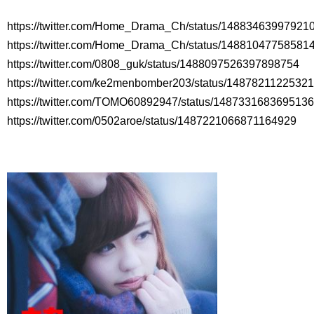
YUCHUN ♥ LOVE 15 「成均館 5話」
[Fan MV]七日の王妃(7일의 왕비)OST – 정기고 (Junggigo) – 그
https://twitter.com/Home_Drama_Ch/status/14883463997921
리고 그려도 (Miss You In My Heart)
俳優カン・ギヨン、突然の熱愛宣言…「キム秘書がなぜそう
https://twitter.com/Home_Drama_Ch/status/14881047758581
か」出演で話題 Big News TV
https://twitter.com/0808_guk/status/1488097526397898754
https://twitter.com/ke2menbomber203/status/1487821122532
https://twitter.com/TOMO60892947/status/148733168369513
https://twitter.com/0502aroe/status/1487221066871164929
Powered by livedoor 相互RSS