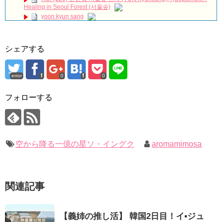
Healing in Seoul Forest (서울숲)
랙 오키드 리저브’ 향수 캠페인 기념 포토월: #이수혁 #지디친구
#Leesoohyuk 260326
NEW!
yoon kyun sang
中村玉緒、最後まで愛した夫・勝新太郎…涙の「大物ですな」
ユン・ギュンサン主演「潜入弁護人」第1回特別公開！
😭💔#中村玉緒#勝新太郎#夫婦愛#昭和スター#芸能界秘話#感動エピ
九尾狐外伝 第２話 キム・ジウ チョ・ヒョンジェ
ソード#昭和の名優#芸能ニュース#追悼#心に響く話
NEW!
九尾狐外伝 メイキング03 ハン・イェスル
シェアする
ハン・ヘジン 한혜진 – (선공개) 강남 3대 얼짱 출신 &#39;한혜진
チョ・ヒョンジェ 조현재 九尾狐外伝 制作発表会
언니&#39; (ft. 도여니의 학창시절) | 편 먹고 갈래요? 밥블레스유 2
キム・テヒの弟イ・ワン♥イ・ボミ、今日（28日）結婚……
bobblessyou2 EP.18
ソン・ヘギョ – ソンヘギョ キスまとめ
error
0
0
「まず熱く掃除せよ」女優キム・ユジョン、「健康がとても回
ハン・ヘジン 한혜진 – Still We (여전히 우리는)
復…痩せたのはソン・ジェリムのせい!? 」 (11/26)
한가인 –
フォローする
【裏芸能】キムユジョンの熱愛彼氏はあの大物俳優
「ライフ・ オン・ マーズ」2019年11月2日TSUTAYAにて先行
キム・ユジョン、美しいセルフショットで近況を伝える“会いた
レンタル開始！
いでしょ？” Big News TV
(ENG SUB) Behind The Scene Hyun Bin 현빈❤️ 손예진 Son Ye
キム・ユジョン、新ドラマ「まず熱く掃除せよ」に出演確
Jin-Crash Landing On You/ヒョンビン❤️ソンイェジン / エンジョイ❕
定…“台本を見た瞬間惹かれた” 20180123
幻の王女チャミョンゴ エンディング
空から降る一億の星ソ・イングク
aromamimosa
ユン・ギュンサン、番組にも登場した愛猫が急死…イ・ソンギ
YUCHUN ♥ LOVE 15 「成均館 5話」
ョンら同僚芸能人から慰めの言葉が続々 – Taka News
[Fan MV]七日の王妃(7일의 왕비)OST – 정기고 (Junggigo) – 그
キム・レウォンの影絵遊び！？「黒騎士～永遠の約束～」メイ
리고 그려도 (Miss You In My Heart)
キングを一部公開（DVD-SET2特典映像より）
俳優カン・ギヨン、突然の熱愛宣言…「キム秘書がなぜそう
関連記事
か」出演で話題 Big News TV
【義姉の推し活】 韓国2日目！イ•ジュ