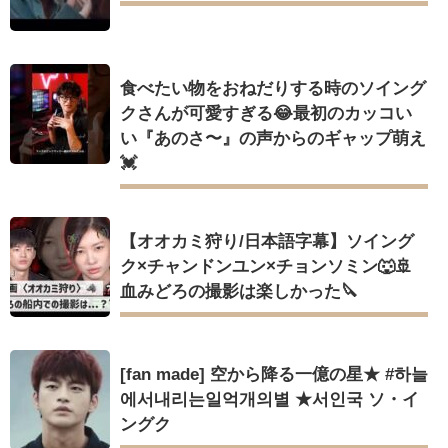
食べたい物をおねだりする時のソイング
クさんが可愛すぎる😂最初のカッコい
い『あのさ〜』の声からのギャップ萌え
💓
【オオカミ狩り/日本語字幕】ソイング
ク×チャンドンユン×チョンソミン🐺🚢
血みどろの撮影は楽しかった🔪
[fan made] 空から降る一億の星★ #하늘
에서내리는일억개의별 ★서인국 ソ・イ
ングク