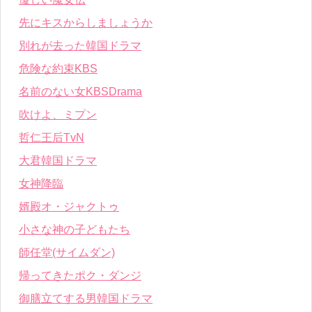
先にキスからしましょうか
別れが去った韓国ドラマ
危険な約束KBS
名前のない女KBSDrama
吹けよ、ミプン
哲仁王后TvN
大君韓国ドラマ
女神降臨
婿殿オ・ジャクトゥ
小さな神の子どもたち
師任堂(サイムダン)
帰ってきたポク・ダンジ
御膳立てする男韓国ドラマ