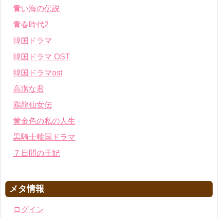
青い海の伝説
青春時代2
韓国ドラマ
韓国ドラマ OST
韓国ドラマost
高潔な君
鶏龍仙女伝
黄金色の私の人生
黒騎士韓国ドラマ
７日間の王妃
メタ情報
ログイン