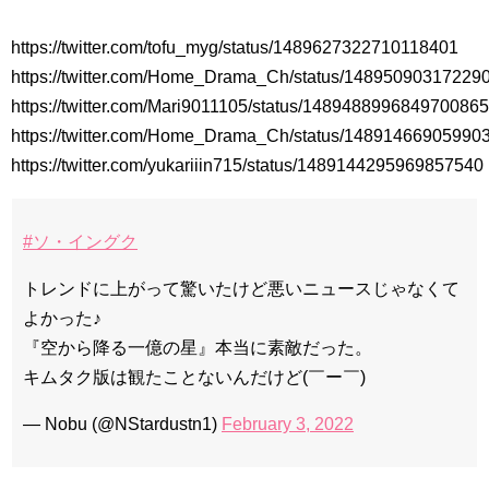
ソン・ヘギョ – ソンヘギョ キスまとめ
ハン・ヘジン 한혜진 – Still We (여전히 우리는)
https://twitter.com/tofu_myg/status/1489627322710118401
한가인 –
九尾狐外伝 第２話 キム・ジウ チョ・ヒョンジェ
https://twitter.com/Home_Drama_Ch/status/14895090317229
九尾狐外伝 メイキング03 ハン・イェスル
https://twitter.com/Mari9011105/status/1489488996849700865
チョ・ヒョンジェ 조현재 九尾狐外伝 制作発表会
キム・テヒの弟イ・ワン♥イ・ボミ、今日（28日）結婚……
https://twitter.com/Home_Drama_Ch/status/14891466905990
https://twitter.com/yukariiin715/status/1489144295969857540
「ライフ・ オン・ マーズ」2019年11月2日TSUTAYAにて先行
レンタル開始！
(ENG SUB) Behind The Scene Hyun Bin 현빈❤️ 손예진 Son Ye
Jin-Crash Landing On You/ヒョンビン❤️ソンイェジン / エンジョイ❕
#ソ・イングク
ユン・ギュンサン、番組にも登場した愛猫が急死…イ・ソンギ
ョンら同僚芸能人から慰めの言葉が続々 – Taka News
トレンドに上がって驚いたけど悪いニュースじゃなくて
キム・レウォンの影絵遊び！？「黒騎士～永遠の約束～」メイ
よかった♪
キングを一部公開（DVD-SET2特典映像より）
「まず熱く掃除せよ」女優キム・ユジョン、「健康がとても回
『空から降る一億の星』本当に素敵だった。
復…痩せたのはソン・ジェリムのせい!? 」 (11/26)
キムタク版は観たことないんだけど(￣ー￣)
【裏芸能】キムユジョンの熱愛彼氏はあの大物俳優
キム・ユジョン、美しいセルフショットで近況を伝える“会いた
いでしょ？” Big News TV
— Nobu (@NStardustn1)
February 3, 2022
キム・ユジョン、新ドラマ「まず熱く掃除せよ」に出演確
定…“台本を見た瞬間惹かれた” 20180123
幻の王女チャミョンゴ エンディング