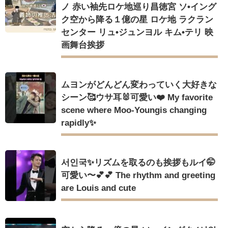
Powered by livedoor 相互RSS
ノ 赤い袖先ロケ地巡り昌徳宮 ソ•イング
ク空から降る１億の星 ロケ地 ラクラン
Powered by livedoor 相互RSS
センター リュ•ジュンヨル キム•テリ 映
画舞台挨拶
ムヨンがどんどん変わっていく大好きな
シーン🥰ウサ耳🐰可愛い❤️ My favorite
scene where Moo-Youngis changing
rapidly✨
서인국✨リズムを取るのも挨拶もルイ🤭
可愛い〜💕💕 The rhythm and greeting
are Louis and cute