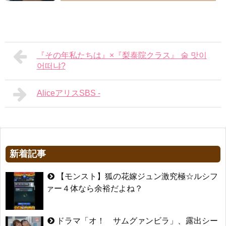
『その年私たちは』×『梨泰院クラス』 술 맛이
어떠냐?
AliceアリスSBS -
新着記事
【モンスト】狐の花嫁ジュン激究極☆ルシフ
ァー４体なら余裕だよね？
ドラマ「オ！ サムグァンビラ」、露出シー