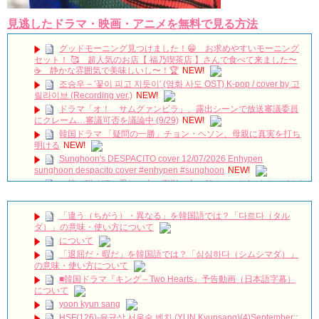
見逃したドラマ・映画・アニメを無料で見る方法
グッドモーニング見つけました！😁 お求めやすいモーニング
セット！ 🥰 超人気のお店【 福乃喫茶店 】さんで食べて来ました〜
☕️ 静かな雰囲気で美味しいし〜！🏆
NEW!
조승우 – '꽃이 피고 지듯이' (영화 사도 OST) K-pop / cover by 고
릴라이브 (Recording ver.)
NEW!
ドラマ「オ！ サムグァンビラ」、露出シーンで放送審議委員
にクレーム…審議可否を議論中 (9/29)
NEW!
韓国ドラマ 「疑問の一勝」チョン・ヘソン、母親に真実を打ち
明ける
NEW!
Sunghoon's DESPACITO cover 12/07/2026 Enhypen
sunghoon despacito cover #enhypen #sunghoon
NEW!
（椿の咲く頃…愛しい人の面影、心に秘めて）#shorts#つばき#
花
NEW!
私は明日死にます―秘密と嘘を抱えて交錯する3人の愛の行方は
「違う（ちがう）・異なる」を韓国語では？「다르다（タル
／ドラマ『悲しくて、愛』予告編
NEW!
ダ）」の意味・使い方について
DIOR CAPTURE NCTチソン、水光注射発想の「PDRN※美容
について
液」で光とツヤがめぐる肌へ
NEW!
「退屈だ・暇だ」を韓国語では？「심심하다（シムシマダ）」
【韓国ドラマ「吹けよ、ミプン」】毎週月～金曜11時32分放送
の意味・使い方について
心優しい熱血弁護士と脱北したヒロインが本当の幸せを見つけるピュ
■韓国ドラマ『キング～Two Hearts』予告動画（日本語字幕）
アラブストーリー！
NEW!
について
体調が悪い夫に妻がかけた冷たい言葉 「韓ドラ秒劇場」
yoon kyun sang
NEW!
HSF(126)-윤균상 서울숲 벤치 (YUN Kyunsang)(4)September::
옷 다듬고 행사 입장하는 이수혁 Lee SooHyuk: 톰 포드 뷰티 ‘블