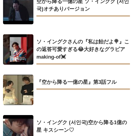
空から降る一億の星 ソ・イングク (서인
국)オチありバージョン
ソ・イングクさんの『私は飴だよ🍭』こ
の返答可愛すぎる😂大好きなグラビア
making-of💓
『空から降る一億の星』第3話フル
ソ・イングク (서인국)空から降る1億の
星 キスシーン♡