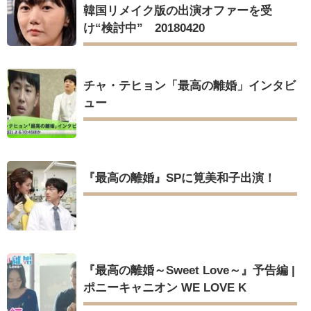
韓国リメイク版の出演オファーを受
け“検討中” 20180420
チャ・テヒョン「最高の離婚」インタビ
ュー
『最高の離婚』SPに筧美和子出演！
『最高の離婚～Sweet Love～』予告編 |
ポニーキャニオン WE LOVE K