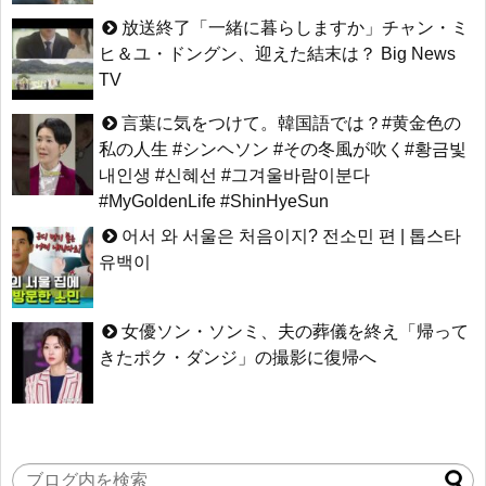
放送終了「一緒に暮らしますか」チャン・ミ
ヒ＆ユ・ドングン、迎えた結末は？ Big News
TV
言葉に気をつけて。韓国語では？#黄金色の
私の人生 #シンヘソン #その冬風が吹く#황금빛
내인생 #신혜선 #그겨울바람이분다
#MyGoldenLife #ShinHyeSun
어서 와 서울은 처음이지? 전소민 편 | 톱스타
유백이
女優ソン・ソンミ、夫の葬儀を終え「帰って
きたポク・ダンジ」の撮影に復帰へ