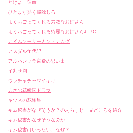
どけよ、運命
ひとまず熱く掃除しろ
よくおごってくれる素敵なお姉さん
よくおごってくれる綺麗なお姉さんJTBC
アイムソーリーカン・ナムグ
アスダル年代記
アルハンブラ宮殿の思い出
イ判サ判
ウラチャチャワイキキ
カネの花韓国ドラマ
キツネの花嫁星
キム秘書がなぜそうか？のあらすじ・見どころを紹介
キム秘書がなぜそうなのか
キム秘書はいったい、なぜ？