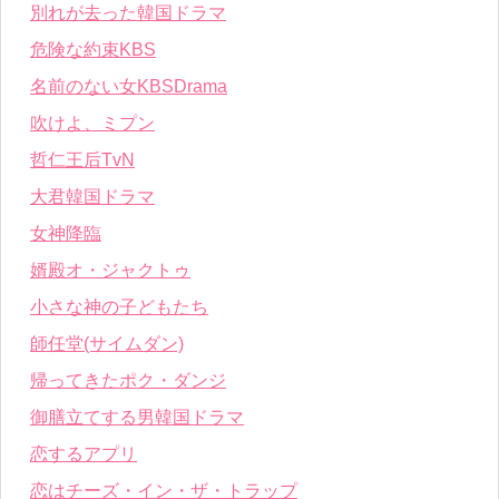
別れが去った韓国ドラマ
危険な約束KBS
名前のない女KBSDrama
吹けよ、ミプン
哲仁王后TvN
大君韓国ドラマ
女神降臨
婿殿オ・ジャクトゥ
小さな神の子どもたち
師任堂(サイムダン)
帰ってきたポク・ダンジ
御膳立てする男韓国ドラマ
恋するアプリ
恋はチーズ・イン・ザ・トラップ