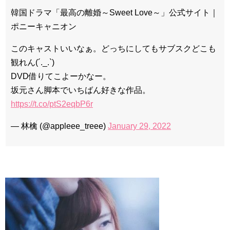
「ライフ・ オン・ マーズ」2019年11月2日TSUTAYAにて先行
韓国ドラマ「最高の離婚～Sweet Love～」公式サイト｜
レンタル開始！
ポニーキャニオン
(ENG SUB) Behind The Scene Hyun Bin 현빈❤️ 손예진 Son Ye
Jin-Crash Landing On You/ヒョンビン❤️ソンイェジン / エンジョイ❕
このキャストいいなぁ。どっちにしてもサブスクどこも
ユン・ギュンサン、番組にも登場した愛猫が急死…イ・ソンギ
ョンら同僚芸能人から慰めの言葉が続々 – Taka News
観れん(´._.`)
キム・レウォンの影絵遊び！？「黒騎士～永遠の約束～」メイ
DVD借りてこよーかなー。
キングを一部公開（DVD-SET2特典映像より）
「まず熱く掃除せよ」女優キム・ユジョン、「健康がとても回
坂元さん脚本でいちばん好きな作品。
復…痩せたのはソン・ジェリムのせい!? 」 (11/26)
https://t.co/ptS2eqbP6r
【裏芸能】キムユジョンの熱愛彼氏はあの大物俳優
キム・ユジョン、美しいセルフショットで近況を伝える“会いた
いでしょ？” Big News TV
— 林檎 (@appleee_treee)
January 29, 2022
キム・ユジョン、新ドラマ「まず熱く掃除せよ」に出演確
定…“台本を見た瞬間惹かれた” 20180123
幻の王女チャミョンゴ エンディング
YUCHUN ♥ LOVE 15 「成均館 5話」
[Fan MV]七日の王妃(7일의 왕비)OST – 정기고 (Junggigo) – 그
리고 그려도 (Miss You In My Heart)
俳優カン・ギヨン、突然の熱愛宣言…「キム秘書がなぜそう
か」出演で話題 Big News TV