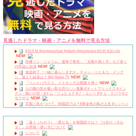
見逃したドラマ・映画・アニメを無料で見る方法
#정은채 #jungeunchae #return #geumnara #리턴 #금나라
NEW!
俳優ソン・ジェリム、遺体で発見…「太陽を抱く月」など多く
の作品に出演
NEW!
放送終了「一緒に暮らしますか」チャン・ミヒ＆ユ・ドング
ン、迎えた結末は？ Big News TV
NEW!
「ペントハウス２」メイキング公開第４弾！
NEW!
人の陽の気を吸い取る恐ろしい鬼魅 #ネットフリックス #トン
グン－呪いの宮－#ナム・ジュヒョク #ノ・ユンソ #チョ・スンウ #コ
モクサリ
NEW!
言葉に気をつけて。韓国語では？#黄金色の私の人生 #シンヘソ
ン #その冬風が吹く#황금빛내인생 #신혜선 #그겨울바람이분다
#MyGoldenLife #ShinHyeSun
NEW!
👨‍⚕️낭만닥터 김사부 VS 돈이 필요한 의사 안효섭👨‍⚕️ 치고받다 정
「違う（ちがう）・異なる」を韓国語では？「다르다（タル
드는 남남케미💗 #낭만닥터김사부2 #모았캐치
NEW!
ダ）」の意味・使い方について
🎧 Warzone – 신원호 (SHIN WONHO)
NEW!
について
어서 와 서울은 처음이지? 전소민 편 | 톱스타유백이
NEW!