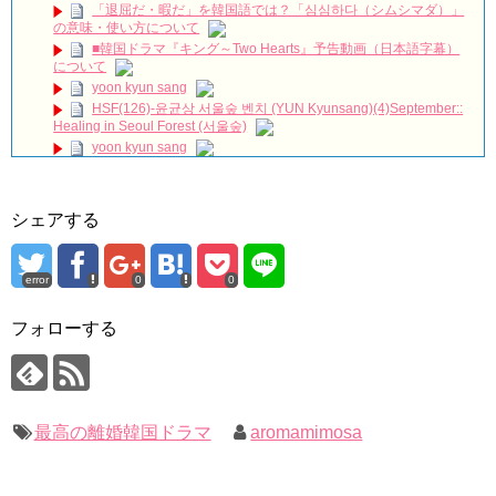
「退屈だ・暇だ」を韓国語では？「심심하다（シムシマダ）」
家に帰って寝ようとしたらお父さんが変になった？！
NEW!
の意味・使い方について
■韓国ドラマ『キング～Two Hearts』予告動画（日本語字幕）
261721 キムミョンス『共感細胞』 Viu PH 字幕
NEW!
について
女優ソン・ソンミ、夫の葬儀を終え「帰ってきたポク・ダン
yoon kyun sang
ジ」の撮影に復帰へ
NEW!
HSF(126)-윤균상 서울숲 벤치 (YUN Kyunsang)(4)September::
ハン・ヘジン 한혜진 – (선공개) 강남 3대 얼짱 출신 &#39;한혜진
Healing in Seoul Forest (서울숲)
언니&#39; (ft. 도여니의 학창시절) | 편 먹고 갈래요? 밥블레스유 2
yoon kyun sang
bobblessyou2 EP.18
ユン・ギュンサン主演「潜入弁護人」第1回特別公開！
ソン・ヘギョ – ソンヘギョ キスまとめ
九尾狐外伝 第２話 キム・ジウ チョ・ヒョンジェ
ハン・ヘジン 한혜진 – Still We (여전히 우리는)
九尾狐外伝 メイキング03 ハン・イェスル
한가인 –
シェアする
チョ・ヒョンジェ 조현재 九尾狐外伝 制作発表会
「ライフ・ オン・ マーズ」2019年11月2日TSUTAYAにて先行
キム・テヒの弟イ・ワン♥イ・ボミ、今日（28日）結婚……
レンタル開始！
(ENG SUB) Behind The Scene Hyun Bin 현빈❤️ 손예진 Son Ye
error
0
0
「まず熱く掃除せよ」女優キム・ユジョン、「健康がとても回
Jin-Crash Landing On You/ヒョンビン❤️ソンイェジン / エンジョイ❕
復…痩せたのはソン・ジェリムのせい!? 」 (11/26)
フォローする
ユン・ギュンサン、番組にも登場した愛猫が急死…イ・ソンギ
【裏芸能】キムユジョンの熱愛彼氏はあの大物俳優
ョンら同僚芸能人から慰めの言葉が続々 – Taka News
キム・ユジョン、美しいセルフショットで近況を伝える“会いた
キム・レウォンの影絵遊び！？「黒騎士～永遠の約束～」メイ
いでしょ？” Big News TV
キングを一部公開（DVD-SET2特典映像より）
キム・ユジョン、新ドラマ「まず熱く掃除せよ」に出演確
定…“台本を見た瞬間惹かれた” 20180123
幻の王女チャミョンゴ エンディング
最高の離婚韓国ドラマ
aromamimosa
YUCHUN ♥ LOVE 15 「成均館 5話」
[Fan MV]七日の王妃(7일의 왕비)OST – 정기고 (Junggigo) – 그
리고 그려도 (Miss You In My Heart)