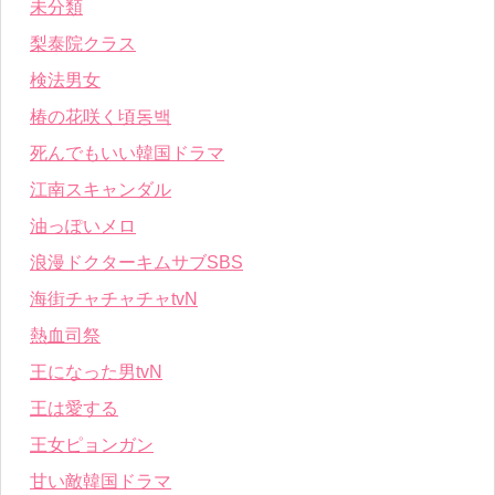
未分類
梨泰院クラス
検法男女
椿の花咲く頃동백
死んでもいい韓国ドラマ
江南スキャンダル
油っぽいメロ
浪漫ドクターキムサブSBS
海街チャチャチャtvN
熱血司祭
王になった男tvN
王は愛する
王女ピョンガン
甘い敵韓国ドラマ