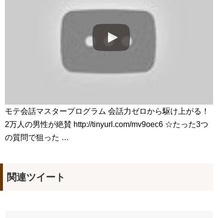
女優ソン・ソンミ、夫の葬儀を終え「帰ってきたポク・ダン
ジ」の撮影に復帰へ
NEW!
「違う（ちがう）・異なる」を韓国語では？「다르다（タル
ダ）」の意味・使い方について
について
「退屈だ・暇だ」を韓国語では？「심심하다（シムシマダ）」
の意味・使い方について
■韓国ドラマ『キング～Two Hearts』予告動画（日本語字幕）
について
yoon kyun sang
HSF(126)-윤균상 서울숲 벤치 (YUN Kyunsang)(4)September::
Healing in Seoul Forest (서울숲)
モテ会話マスタープログラム 会話力ゼロから駆け上がる！
yoon kyun sang
ユン・ギュンサン主演「潜入弁護人」第1回特別公開！
2万人の男性が絶賛 http://tinyurl.com/mv9oec6 ☆たった3つ
ハン・ヘジン 한혜진 – (선공개) 강남 3대 얼짱 출신 &#39;한혜진
の質問で狙った …
언니&#39; (ft. 도여니의 학창시절) | 편 먹고 갈래요? 밥블레스유 2
bobblessyou2 EP.18
ソン・ヘギョ – ソンヘギョ キスまとめ
ハン・ヘジン 한혜진 – Still We (여전히 우리는)
한가인 –
関連ツイート
九尾狐外伝 第２話 キム・ジウ チョ・ヒョンジェ
九尾狐外伝 メイキング03 ハン・イェスル
チョ・ヒョンジェ 조현재 九尾狐外伝 制作発表会
キム・テヒの弟イ・ワン♥イ・ボミ、今日（28日）結婚……