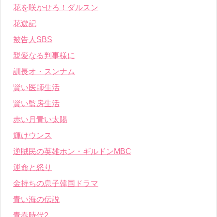
花を咲かせろ！ダルスン
花遊記
被告人SBS
親愛なる判事様に
訓長オ・スンナム
賢い医師生活
賢い監房生活
赤い月青い太陽
輝けウンス
逆賊民の英雄ホン・ギルドンMBC
運命と怒り
金持ちの息子韓国ドラマ
青い海の伝説
青春時代2