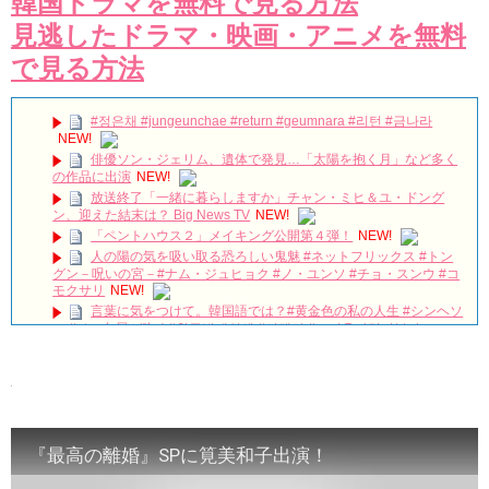
韓国ドラマを無料で見る方法
見逃したドラマ・映画・アニメを無料
で見る方法
#정은채 #jungeunchae #return #geumnara #리턴 #금나라
NEW!
俳優ソン・ジェリム、遺体で発見…「太陽を抱く月」など多く
の作品に出演
NEW!
放送終了「一緒に暮らしますか」チャン・ミヒ＆ユ・ドング
ン、迎えた結末は？ Big News TV
NEW!
「ペントハウス２」メイキング公開第４弾！
NEW!
人の陽の気を吸い取る恐ろしい鬼魅 #ネットフリックス #トン
グン－呪いの宮－#ナム・ジュヒョク #ノ・ユンソ #チョ・スンウ #コ
モクサリ
NEW!
言葉に気をつけて。韓国語では？#黄金色の私の人生 #シンヘソ
ン #その冬風が吹く#황금빛내인생 #신혜선 #그겨울바람이분다
#MyGoldenLife #ShinHyeSun
NEW!
👨‍⚕️낭만닥터 김사부 VS 돈이 필요한 의사 안효섭👨‍⚕️ 치고받다 정
드는 남남케미💗 #낭만닥터김사부2 #모았캐치
NEW!
🎧 Warzone – 신원호 (SHIN WONHO)
NEW!
어서 와 서울은 처음이지? 전소민 편 | 톱스타유백이
NEW!
家に帰って寝ようとしたらお父さんが変になった？！
NEW!
『最高の離婚』SPに筧美和子出演！
261721 キムミョンス『共感細胞』 Viu PH 字幕
NEW!