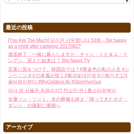
最近の投稿
[You Are Too Much] 당신은 너무합니다 50회 – Be happy
as a child after camping 20170827
放送終了「一緒に暮らしますか」チャン・ミヒ＆ユ・ド
ングン、迎えた結末は？ Big News TV
言葉に気をつけて。韓国語では？#黄金色の私の人生 #シ
ンヘソン #その冬風が吹く#황금빛내인생 #신혜선 #그겨
울바람이분다 #MyGoldenLife #ShinHyeSun
어서 와 서울은 처음이지? 전소민 편 | 톱스타유백이
女優ソン・ソンミ、夫の葬儀を終え「帰ってきたポク・
ダンジ」の撮影に復帰へ
アーカイブ