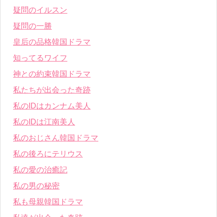
疑問のイルスン
疑問の一勝
皇后の品格韓国ドラマ
知ってるワイフ
神との約束韓国ドラマ
私たちが出会った奇跡
私のIDはカンナム美人
私のIDは江南美人
私のおじさん韓国ドラマ
私の後ろにテリウス
私の愛の治癒記
私の男の秘密
私も母親韓国ドラマ