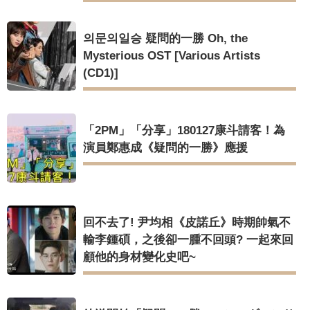
의문의일승 疑問的一勝 Oh, the
Mysterious OST [Various Artists
(CD1)]
「2PM」「分享」180127康斗請客！為
演員鄭惠成《疑問的一勝》應援
回不去了! 尹均相《皮諾丘》時期帥氣不
輸李鍾碩，之後卻一腫不回頭? 一起來回
顧他的身材變化史吧~