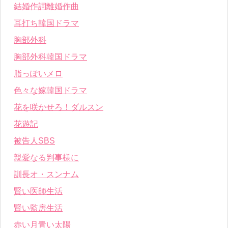
結婚作詞離婚作曲
耳打ち韓国ドラマ
胸部外科
胸部外科韓国ドラマ
脂っぽいメロ
色々な嫁韓国ドラマ
花を咲かせろ！ダルスン
花遊記
被告人SBS
親愛なる判事様に
訓長オ・スンナム
賢い医師生活
賢い監房生活
赤い月青い太陽