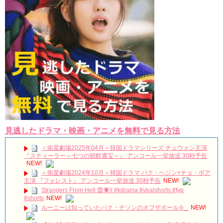
Powered by livedoor 相互RSS
見逃したドラマ・映画・アニメを無料で見る方法
＜衛星劇場2025年04月＞韓国ドラマシリーズ チュウォン主演
『スティーラー～七つの朝鮮通宝～』 アンコール一挙放送 30秒予告
NEW!
＜衛星劇場2024年10月＞韓国ドラマ パク・ヘジン×チョ・ボア
主演 『フォレスト』 アンコール一挙放送 30秒予告
NEW!
Strangers From Hell 😨🕷️|| #kdrama #viralshorts #fyp
#shorts
NEW!
ルーニーは知っていたパク・チソンのオフザボールを_
NEW!