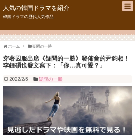
人気の韓国ドラマを紹介
韓国ドラマの歴代人気作品
ホーム
疑問の一勝
穿著囚服出席《疑問的一勝》發佈會的尹鈞相！
李鍾碩也發文寫下：「你…真可愛？」
2022/2/6
疑問の一勝