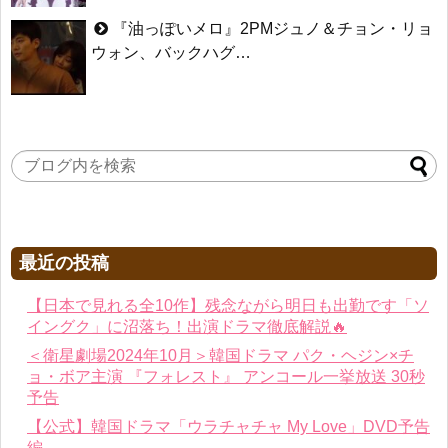
『油っぽいメロ』2PMジュノ＆チョン・リョ
ウォン、バックハグ…
最近の投稿
【日本で見れる全10作】残念ながら明日も出勤です「ソ
イングク」に沼落ち！出演ドラマ徹底解説🔥
＜衛星劇場2024年10月＞韓国ドラマ パク・ヘジン×チ
ョ・ボア主演 『フォレスト』 アンコール一挙放送 30秒
予告
【公式】韓国ドラマ「ウラチャチャ My Love」DVD予告
編