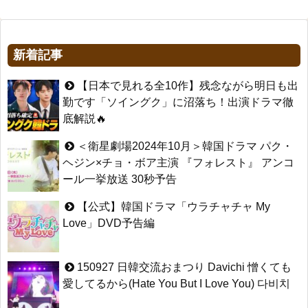
新着記事
【日本で見れる全10作】残念ながら明日も出
勤です「ソイングク」に沼落ち！出演ドラマ徹
底解説🔥
＜衛星劇場2024年10月＞韓国ドラマ パク・
ヘジン×チョ・ボア主演 『フォレスト』 アンコ
ール一挙放送 30秒予告
【公式】韓国ドラマ「ウラチャチャ My
Love」DVD予告編
150927 日韓交流おまつり Davichi 憎くても
愛してるから(Hate You But I Love You) 다비치