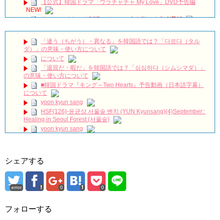
【公式】韓国ドラマ「ウラチャチャ My Love」DVD予告編
NEW!
サム、マイウェイOSTメドレー 心を動かす曲
NEW!
‪サウンドチェック‬ 260719FAN-CON [UNCHANGED]
#myungsoo #台湾 #キムミョンス #kimmyungsoo #김명수
NEW!
「違う（ちがう）・異なる」を韓国語では？「다르다（タル
150927 日韓交流おまつり Davichi 憎くても 愛してるから(Hate
ダ）」の意味・使い方について
You But I Love You) 다비치
NEW!
について
[FMV] 이판사판(イ判サ判) – DMEANOR(디미너) – The
「退屈だ・暇だ」を韓国語では？「심심하다（シムシマダ）」
Moment
NEW!
の意味・使い方について
若きチャン・ヒョクの全盛期、忘れられない
NEW!
■韓国ドラマ『キング～Two Hearts』予告動画（日本語字幕）
『油っぽいメロ』2PMジュノ＆チョン・リョウォン、バックハ
について
グ…
NEW!
yoon kyun sang
韓国ドラマ「約束のない恋」
NEW!
HSF(126)-윤균상 서울숲 벤치 (YUN Kyunsang)(4)September::
ハン・ヘジン 한혜진 – (선공개) 강남 3대 얼짱 출신 &#39;한혜진
Healing in Seoul Forest (서울숲)
언니&#39; (ft. 도여니의 학창시절) | 편 먹고 갈래요? 밥블레스유 2
yoon kyun sang
bobblessyou2 EP.18
ユン・ギュンサン主演「潜入弁護人」第1回特別公開！
ソン・ヘギョ – ソンヘギョ キスまとめ
九尾狐外伝 第２話 キム・ジウ チョ・ヒョンジェ
ハン・ヘジン 한혜진 – Still We (여전히 우리는)
九尾狐外伝 メイキング03 ハン・イェスル
한가인 –
シェアする
チョ・ヒョンジェ 조현재 九尾狐外伝 制作発表会
「ライフ・ オン・ マーズ」2019年11月2日TSUTAYAにて先行
キム・テヒの弟イ・ワン♥イ・ボミ、今日（28日）結婚……
レンタル開始！
(ENG SUB) Behind The Scene Hyun Bin 현빈❤️ 손예진 Son Ye
error
0
0
「まず熱く掃除せよ」女優キム・ユジョン、「健康がとても回
Jin-Crash Landing On You/ヒョンビン❤️ソンイェジン / エンジョイ❕
復…痩せたのはソン・ジェリムのせい!? 」 (11/26)
フォローする
【裏芸能】キムユジョンの熱愛彼氏はあの大物俳優
ユン・ギュンサン、番組にも登場した愛猫が急死…イ・ソンギ
ョンら同僚芸能人から慰めの言葉が続々 – Taka News
キム・ユジョン、美しいセルフショットで近況を伝える“会いた