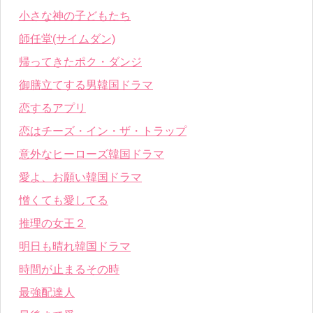
小さな神の子どもたち
師任堂(サイムダン)
帰ってきたポク・ダンジ
御膳立てする男韓国ドラマ
恋するアプリ
恋はチーズ・イン・ザ・トラップ
意外なヒーローズ韓国ドラマ
愛よ、お願い韓国ドラマ
憎くても愛してる
推理の女王２
明日も晴れ韓国ドラマ
時間が止まるその時
最強配達人