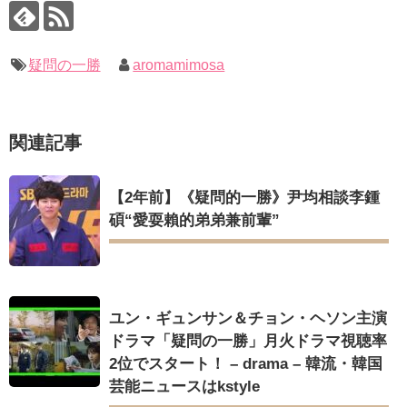
いでしょ？” Big News TV
キム・レウォンの影絵遊び！？「黒騎士～永遠の約束～」メイ
キングを一部公開（DVD-SET2特典映像より）
キム・ユジョン、新ドラマ「まず熱く掃除せよ」に出演確
定…“台本を見た瞬間惹かれた” 20180123
幻の王女チャミョンゴ エンディング
疑問の一勝
aromamimosa
YUCHUN ♥ LOVE 15 「成均館 5話」
[Fan MV]七日の王妃(7일의 왕비)OST – 정기고 (Junggigo) – 그
리고 그려도 (Miss You In My Heart)
俳優カン・ギヨン、突然の熱愛宣言…「キム秘書がなぜそう
Powered by livedoor 相互RSS
関連記事
か」出演で話題 Big News TV
【2年前】《疑問的一勝》尹均相談李鍾
碩“愛耍賴的弟弟兼前輩”
Powered by livedoor 相互RSS
ユン・ギュンサン＆チョン・ヘソン主演
ドラマ「疑問の一勝」月火ドラマ視聴率
2位でスタート！ – drama – 韓流・韓国
芸能ニュースはkstyle