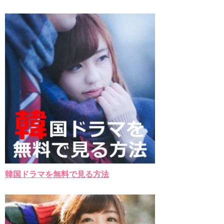
キム・テヒの弟イ・ワン♥イ・ボミ、今日（28日）結婚……
「ライフ・ オン・ マーズ」2019年11月2日TSUTAYAにて先行
レンタル開始！
(ENG SUB) Behind The Scene Hyun Bin 현빈❤️ 손예진 Son Ye
Jin-Crash Landing On You/ヒョンビン❤️ソンイェジン / エンジョイ❕
ユン・ギュンサン、番組にも登場した愛猫が急死…イ・ソンギ
ョンら同僚芸能人から慰めの言葉が続々 – Taka News
キム・レウォンの影絵遊び！？「黒騎士～永遠の約束～」メイ
キングを一部公開（DVD-SET2特典映像より）
「まず熱く掃除せよ」女優キム・ユジョン、「健康がとても回
復…痩せたのはソン・ジェリムのせい!? 」 (11/26)
【裏芸能】キムユジョンの熱愛彼氏はあの大物俳優
キム・ユジョン、美しいセルフショットで近況を伝える“会いた
いでしょ？” Big News TV
キム・ユジョン、新ドラマ「まず熱く掃除せよ」に出演確
定…“台本を見た瞬間惹かれた” 20180123
幻の王女チャミョンゴ エンディング
YUCHUN ♥ LOVE 15 「成均館 5話」
韓国ドラマを無料で見る方法
[Fan MV]七日の王妃(7일의 왕비)OST – 정기고 (Junggigo) – 그
리고 그려도 (Miss You In My Heart)
俳優カン・ギヨン、突然の熱愛宣言…「キム秘書がなぜそう
か」出演で話題 Big News TV