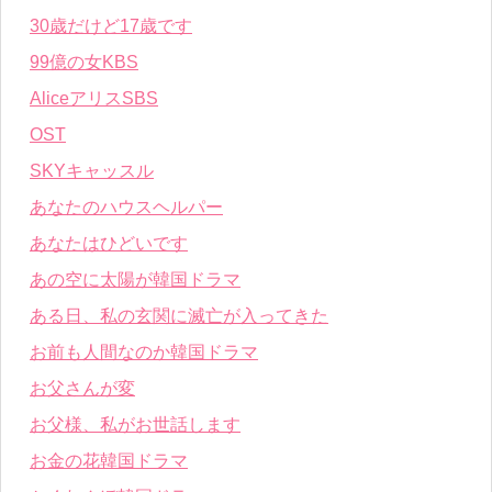
30歳だけど17歳です
99億の女KBS
AliceアリスSBS
OST
SKYキャッスル
あなたのハウスヘルパー
あなたはひどいです
あの空に太陽が韓国ドラマ
ある日、私の玄関に滅亡が入ってきた
お前も人間なのか韓国ドラマ
お父さんが変
お父様、私がお世話します
お金の花韓国ドラマ