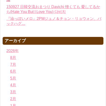
150927 日韓交流おまつり Davichi 憎くても 愛してるか
ら(Hate You But I Love You) 다비치
『油っぽいメロ』2PMジュノ＆チョン・リョウォン、バ
ックハグ…
アーカイブ
2026年
8月
7月
6月
5月
4月
3月
2月
1月