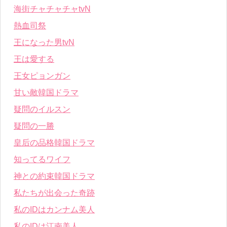
海街チャチャチャtvN
熱血司祭
王になった男tvN
王は愛する
王女ピョンガン
甘い敵韓国ドラマ
疑問のイルスン
疑問の一勝
皇后の品格韓国ドラマ
知ってるワイフ
神との約束韓国ドラマ
私たちが出会った奇跡
私のIDはカンナム美人
私のIDは江南美人