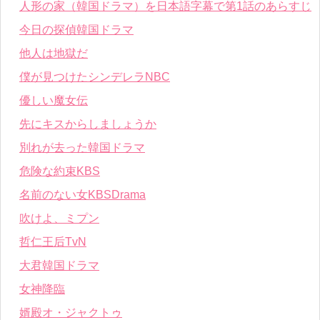
人形の家（韓国ドラマ）を日本語字幕で第1話のあらすじ
今日の探偵韓国ドラマ
他人は地獄だ
僕が見つけたシンデレラNBC
優しい魔女伝
先にキスからしましょうか
別れが去った韓国ドラマ
危険な約束KBS
名前のない女KBSDrama
吹けよ、ミプン
哲仁王后TvN
大君韓国ドラマ
女神降臨
婿殿オ・ジャクトゥ