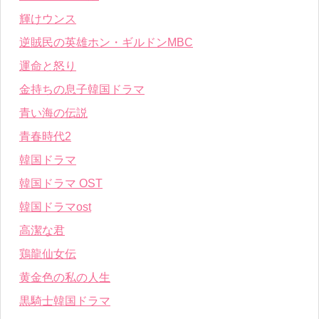
輝けウンス
逆賊民の英雄ホン・ギルドンMBC
運命と怒り
金持ちの息子韓国ドラマ
青い海の伝説
青春時代2
韓国ドラマ
韓国ドラマ OST
韓国ドラマost
高潔な君
鶏龍仙女伝
黄金色の私の人生
黒騎士韓国ドラマ