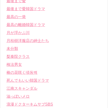
最後まで愛
最後まで愛韓国ドラマ
最高の一発
最高の離婚韓国ドラマ
月が浮かぶ川
月桂樹洋服店の紳士たち
未分類
梨泰院クラス
検法男女
椿の花咲く頃동백
死んでもいい韓国ドラマ
江南スキャンダル
油っぽいメロ
浪漫ドクターキムサブSBS