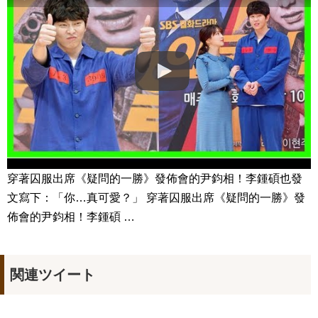
『油っぽいメロ』2PMジュノ＆チョン・リョウォン、バックハ
グ…
NEW!
韓国ドラマ「約束のない恋」
NEW!
「違う（ちがう）・異なる」を韓国語では？「다르다（タル
ダ）」の意味・使い方について
について
「退屈だ・暇だ」を韓国語では？「심심하다（シムシマダ）」
の意味・使い方について
■韓国ドラマ『キング～Two Hearts』予告動画（日本語字幕）
について
yoon kyun sang
HSF(126)-윤균상 서울숲 벤치 (YUN Kyunsang)(4)September::
Healing in Seoul Forest (서울숲)
穿著囚服出席《疑問的一勝》發佈會的尹鈞相！李鍾碩也發
yoon kyun sang
ユン・ギュンサン主演「潜入弁護人」第1回特別公開！
文寫下：「你…真可愛？」 穿著囚服出席《疑問的一勝》發
ハン・ヘジン 한혜진 – (선공개) 강남 3대 얼짱 출신 &#39;한혜진
佈會的尹鈞相！李鍾碩 …
언니&#39; (ft. 도여니의 학창시절) | 편 먹고 갈래요? 밥블레스유 2
bobblessyou2 EP.18
ソン・ヘギョ – ソンヘギョ キスまとめ
ハン・ヘジン 한혜진 – Still We (여전히 우리는)
한가인 –
関連ツイート
九尾狐外伝 第２話 キム・ジウ チョ・ヒョンジェ
九尾狐外伝 メイキング03 ハン・イェスル
チョ・ヒョンジェ 조현재 九尾狐外伝 制作発表会