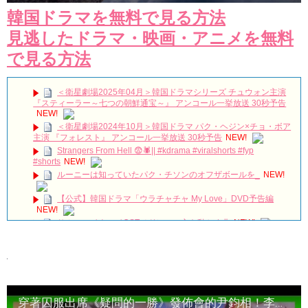
韓国ドラマを無料で見る方法
見逃したドラマ・映画・アニメを無料
で見る方法
＜衛星劇場2025年04月＞韓国ドラマシリーズ チュウォン主演
『スティーラー～七つの朝鮮通宝～』 アンコール一挙放送 30秒予告
NEW!
＜衛星劇場2024年10月＞韓国ドラマ パク・ヘジン×チョ・ボア
主演 『フォレスト』 アンコール一挙放送 30秒予告
NEW!
Strangers From Hell 😨🕷️|| #kdrama #viralshorts #fyp
#shorts
NEW!
ルーニーは知っていたパク・チソンのオフザボールを_
NEW!
【公式】韓国ドラマ「ウラチャチャ My Love」DVD予告編
NEW!
サム、マイウェイOSTメドレー 心を動かす曲
NEW!
‪サウンドチェック‬ 260719FAN-CON [UNCHANGED]
#myungsoo #台湾 #キムミョンス #kimmyungsoo #김명수
NEW!
150927 日韓交流おまつり Davichi 憎くても 愛してるから(Hate
You But I Love You) 다비치
NEW!
[FMV] 이판사판(イ判サ判) – DMEANOR(디미너) – The
Moment
NEW!
穿著囚服出席《疑問的一勝》發佈會的尹鈞相！李鍾碩也發文寫下：「你…真可愛？」
若きチャン・ヒョクの全盛期、忘れられない
NEW!