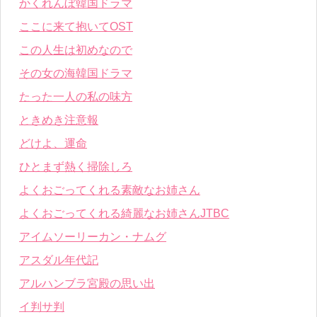
かくれんぼ韓国ドラマ
ここに来て抱いてOST
この人生は初めなので
その女の海韓国ドラマ
たった一人の私の味方
ときめき注意報
どけよ、運命
ひとまず熱く掃除しろ
よくおごってくれる素敵なお姉さん
よくおごってくれる綺麗なお姉さんJTBC
アイムソーリーカン・ナムグ
アスダル年代記
アルハンブラ宮殿の思い出
イ判サ判