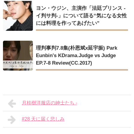
ヨン・ウジン、主演作「法廷プリンス -
イ判サ判-」について語る“気になる女性
には料理を作ってあげたい”
理判事判7.8集(朴恩斌x延宇振) Park
Eunbin's KDrama.Judge vs Judge
EP.7-8 Review(CC.2017)
月桂樹洋服店の紳士たち -
#28 天に届く悲しみ