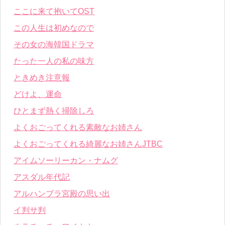
ここに来て抱いてOST
この人生は初めなので
その女の海韓国ドラマ
たった一人の私の味方
ときめき注意報
どけよ、運命
ひとまず熱く掃除しろ
よくおごってくれる素敵なお姉さん
よくおごってくれる綺麗なお姉さんJTBC
アイムソーリーカン・ナムグ
アスダル年代記
アルハンブラ宮殿の思い出
イ判サ判