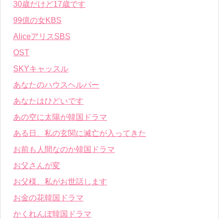
30歳だけど17歳です
99億の女KBS
AliceアリスSBS
OST
SKYキャッスル
あなたのハウスヘルパー
あなたはひどいです
あの空に太陽が韓国ドラマ
ある日、私の玄関に滅亡が入ってきた
お前も人間なのか韓国ドラマ
お父さんが変
お父様、私がお世話します
お金の花韓国ドラマ
かくれんぼ韓国ドラマ