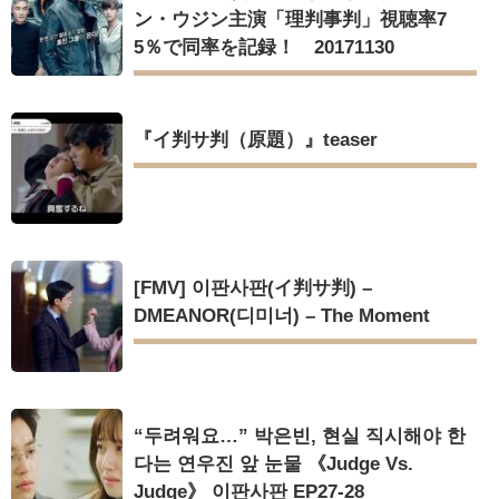
ン・ウジン主演「理判事判」視聴率7
5％で同率を記録！ 20171130
『イ判サ判（原題）』teaser
[FMV] 이판사판(イ判サ判) –
DMEANOR(디미너) – The Moment
“두려워요…” 박은빈, 현실 직시해야 한
다는 연우진 앞 눈물 《Judge Vs.
Judge》 이판사판 EP27-28