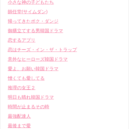
小さな神の子どもたち
師任堂(サイムダン)
帰ってきたポク・ダンジ
御膳立てする男韓国ドラマ
恋するアプリ
恋はチーズ・イン・ザ・トラップ
意外なヒーローズ韓国ドラマ
愛よ、お願い韓国ドラマ
憎くても愛してる
推理の女王２
明日も晴れ韓国ドラマ
時間が止まるその時
最強配達人
最後まで愛