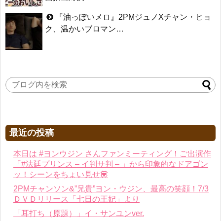
『油っぽいメロ』2PMジュノXチャン・ヒョ
ク、温かいブロマン…
最近の投稿
本日は #ヨンウジン さんファンミーティング！ご出演作
「#法廷プリンス – イ判サ判 – 」から印象的なドアゴン
ッ！シーンをちょい見せ💟
2PMチャンソン&”兄貴”ヨン・ウジン、最高の笑顔！7/3
ＤＶＤリリース「七日の王妃」より
「耳打ち（原題）」イ・サンユンver.