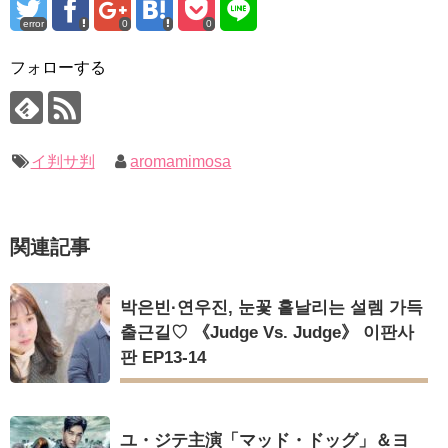
ハン・ヘジン 한혜진 – Still We (여전히 우리는)
error
0
0
한가인 –
「まず熱く掃除せよ」女優キム・ユジョン、「健康がとても回
「ライフ・ オン・ マーズ」2019年11月2日TSUTAYAにて先行
復…痩せたのはソン・ジェリムのせい!? 」 (11/26)
レンタル開始！
フォローする
【裏芸能】キムユジョンの熱愛彼氏はあの大物俳優
(ENG SUB) Behind The Scene Hyun Bin 현빈❤️ 손예진 Son Ye
キム・ユジョン、美しいセルフショットで近況を伝える“会いた
Jin-Crash Landing On You/ヒョンビン❤️ソンイェジン / エンジョイ❕
いでしょ？” Big News TV
キム・ユジョン、新ドラマ「まず熱く掃除せよ」に出演確
ユン・ギュンサン、番組にも登場した愛猫が急死…イ・ソンギ
定…“台本を見た瞬間惹かれた” 20180123
ョンら同僚芸能人から慰めの言葉が続々 – Taka News
幻の王女チャミョンゴ エンディング
イ判サ判
aromamimosa
キム・レウォンの影絵遊び！？「黒騎士～永遠の約束～」メイ
YUCHUN ♥ LOVE 15 「成均館 5話」
キングを一部公開（DVD-SET2特典映像より）
[Fan MV]七日の王妃(7일의 왕비)OST – 정기고 (Junggigo) – 그
리고 그려도 (Miss You In My Heart)
俳優カン・ギヨン、突然の熱愛宣言…「キム秘書がなぜそう
関連記事
か」出演で話題 Big News TV
Powered by livedoor 相互RSS
박은빈·연우진, 눈꽃 흩날리는 설렘 가득
출근길♡ 《Judge Vs. Judge》 이판사
판 EP13-14
Powered by livedoor 相互RSS
ユ・ジテ主演「マッド・ドッグ」＆ヨ