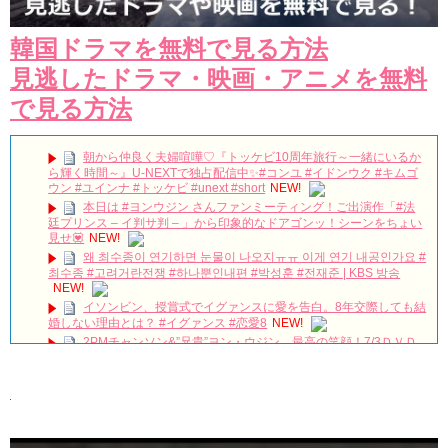
韓国ドラマを無料で見る方法
見逃したドラマ・映画・アニメを無料
で見る方法
朝から仲良く夫婦喧嘩♡『トッケビ10周年旅行～一緒にいるか
ら輝く時間～』U-NEXTで独占配信中✨#コンユ #イドンウク #キムゴ
ウン #ユインナ #トッケビ #unext #short
NEW!
本日は #ヨンウジン さんファンミーティング！ご出演作「#法
廷プリンス – イ判サ判 – 」から印象的なドアゴンッ！シーンをちょい
見せ💟
NEW!
왜 최수종이 연기하면 눈물이 나오지ㅠㅠ 이게 연기 내공인가요 #
최수종 #고려거란전쟁 #하나뿐인내편 #박성훈 #전재준 | KBS 방송
NEW!
イソンビン、授賞式でイグァンスに愛を告白。8年交際しても結
婚しない理由とは？ #イグァンス #恋愛8
NEW!
2PMチャンソン&”兄貴”ヨン・ウジン、最高の笑顔！7/3ＤＶＤ
リリース「七日の王妃」より
NEW!
Arthdal Chronicles: The Sword of Aramun – Eunseom &
Saya
NEW!
【キムジェヨン】ペンミに行って大横転した現場レポ！韓国俳
優ファンミってこんなサービスするの？！【김재영】
NEW!
「耳打ち（原題）」イ・サンユンver.
NEW!