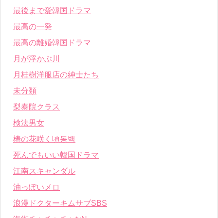
最後まで愛韓国ドラマ
最高の一発
最高の離婚韓国ドラマ
月が浮かぶ川
月桂樹洋服店の紳士たち
未分類
梨泰院クラス
検法男女
椿の花咲く頃동백
死んでもいい韓国ドラマ
江南スキャンダル
油っぽいメロ
浪漫ドクターキムサブSBS