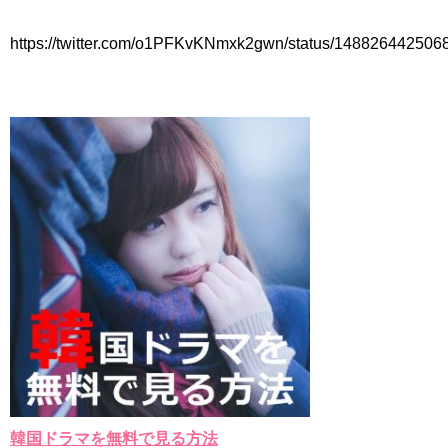
한가인 –
九尾狐外伝 第２話 キム・ジウ チョ・ヒョンジェ
https://twitter.com/o1PFKvKNmxk2gwn/status/14882644250
九尾狐外伝 メイキング03 ハン・イェスル
チョ・ヒョンジェ 조현재 九尾狐外伝 制作発表会
キム・テヒの弟イ・ワン♥イ・ボミ、今日（28日）結婚……
「ライフ・ オン・ マーズ」2019年11月2日TSUTAYAにて先行
レンタル開始！
(ENG SUB) Behind The Scene Hyun Bin 현빈❤️ 손예진 Son Ye
Jin-Crash Landing On You/ヒョンビン❤️ソンイェジン / エンジョイ❕
ユン・ギュンサン、番組にも登場した愛猫が急死…イ・ソンギ
ョンら同僚芸能人から慰めの言葉が続々 – Taka News
キム・レウォンの影絵遊び！？「黒騎士～永遠の約束～」メイ
キングを一部公開（DVD-SET2特典映像より）
「まず熱く掃除せよ」女優キム・ユジョン、「健康がとても回
復…痩せたのはソン・ジェリムのせい!? 」 (11/26)
【裏芸能】キムユジョンの熱愛彼氏はあの大物俳優
キム・ユジョン、美しいセルフショットで近況を伝える“会いた
いでしょ？” Big News TV
キム・ユジョン、新ドラマ「まず熱く掃除せよ」に出演確
定…“台本を見た瞬間惹かれた” 20180123
幻の王女チャミョンゴ エンディング
YUCHUN ♥ LOVE 15 「成均館 5話」
韓国ドラマを無料で見る方法
[Fan MV]七日の王妃(7일의 왕비)OST – 정기고 (Junggigo) – 그