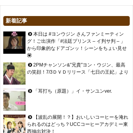
新着記事
本日は #ヨンウジン さんファンミーティン
グ！ご出演作「#法廷プリンス – イ判サ判 – 」
から印象的なドアゴンッ！シーンをちょい見せ
💟
2PMチャンソン&”兄貴”ヨン・ウジン、最高
の笑顔！7/3ＤＶＤリリース「七日の王妃」より
「耳打ち（原題）」イ・サンユンver.
【波乱の展開！？】おいしいコーヒーを淹れ
られるのはどっち？UCCコーヒーアカデミー東
西抽出対決！