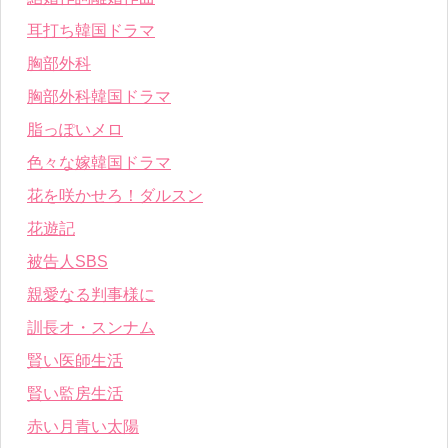
耳打ち韓国ドラマ
胸部外科
胸部外科韓国ドラマ
脂っぽいメロ
色々な嫁韓国ドラマ
花を咲かせろ！ダルスン
花遊記
被告人SBS
親愛なる判事様に
訓長オ・スンナム
賢い医師生活
賢い監房生活
赤い月青い太陽