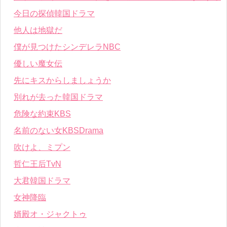
今日の探偵韓国ドラマ
他人は地獄だ
僕が見つけたシンデレラNBC
優しい魔女伝
先にキスからしましょうか
別れが去った韓国ドラマ
危険な約束KBS
名前のない女KBSDrama
吹けよ、ミプン
哲仁王后TvN
大君韓国ドラマ
女神降臨
婿殿オ・ジャクトゥ