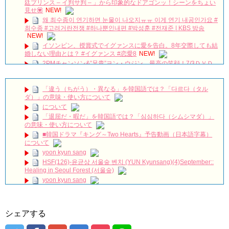
廷プリンス – イ判サ判 – 」から印象的なドアゴンッ！シーンをちょい
見せ💟
NEW!
왜 최수종이 연기하면 눈물이 나오지ㅠㅠ 이게 연기 내공인가요 #
최수종 #고려거란전쟁 #하나뿐인내편 #박성훈 #전재준 | KBS 방송
NEW!
イソンビン、授賞式でイグァンスに愛を告白。8年交際しても結
婚しない理由とは？ #イグァンス #恋愛8
NEW!
2PMチャンソン&”兄貴”ヨン・ウジン、最高の笑顔！7/3ＤＶＤ
リリース「七日の王妃」より
NEW!
Arthdal Chronicles: The Sword of Aramun – Eunseom &
「違う（ちがう）・異なる」を韓国語では？「다르다（タル
Saya
NEW!
ダ）」の意味・使い方について
【キムジェヨン】ペンミに行って大横転した現場レポ！韓国俳
について
優ファンミってこんなサービスするの？！【김재영】
NEW!
「退屈だ・暇だ」を韓国語では？「심심하다（シムシマダ）」
「耳打ち（原題）」イ・サンユンver.
NEW!
の意味・使い方について
【公式】韓国ドラマ 訓長オ･スンナム DVD 動画視聴 日語字幕
■韓国ドラマ『キング～Two Hearts』予告動画（日本語字幕）
全120話予定
NEW!
について
興行成績：『スンブ』、ユ・アインの騒動に負けず200万人突
yoon kyun sang
破…今年の韓国映画では2本目
NEW!
HSF(126)-윤균상 서울숲 벤치 (YUN Kyunsang)(4)September::
【波乱の展開！？】おいしいコーヒーを淹れられるのはどっ
Healing in Seoul Forest (서울숲)
ち？UCCコーヒーアカデミー東西抽出対決！
NEW!
yoon kyun sang
This handsome priest ❤️ | kdrama the fiery priest | watsap
Status | #youtubeshorts #ytshorts
NEW!
ユン・ギュンサン主演「潜入弁護人」第1回特別公開！
ハン・ヘジン 한혜진 – (선공개) 강남 3대 얼짱 출신 &#39;한혜진
九尾狐外伝 第２話 キム・ジウ チョ・ヒョンジェ
언니&#39; (ft. 도여니의 학창시절) | 편 먹고 갈래요? 밥블레스유 2
九尾狐外伝 メイキング03 ハン・イェスル
シェアする
bobblessyou2 EP.18
チョ・ヒョンジェ 조현재 九尾狐外伝 制作発表会
ソン・ヘギョ – ソンヘギョ キスまとめ
キム・テヒの弟イ・ワン♥イ・ボミ、今日（28日）結婚……