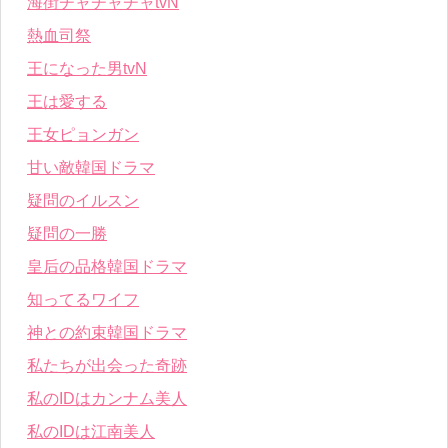
海街チャチャチャtvN
熱血司祭
王になった男tvN
王は愛する
王女ピョンガン
甘い敵韓国ドラマ
疑問のイルスン
疑問の一勝
皇后の品格韓国ドラマ
知ってるワイフ
神との約束韓国ドラマ
私たちが出会った奇跡
私のIDはカンナム美人
私のIDは江南美人