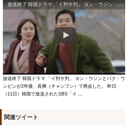
放送終了 韓国ドラマ 「イ判サ判」 ヨン・ウジンとパク・ウンビンが2年後、長興（チャンフン）で再会した。
【公式】韓国ドラマ 訓長オ･スンナム DVD 動画視聴 日語字幕
全120話予定
NEW!
興行成績：『スンブ』、ユ・アインの騒動に負けず200万人突
破…今年の韓国映画では2本目
NEW!
【波乱の展開！？】おいしいコーヒーを淹れられるのはどっ
ち？UCCコーヒーアカデミー東西抽出対決！
NEW!
This handsome priest ❤️ | kdrama the fiery priest | watsap
Status | #youtubeshorts #ytshorts
NEW!
「違う（ちがう）・異なる」を韓国語では？「다르다（タル
ダ）」の意味・使い方について
について
「退屈だ・暇だ」を韓国語では？「심심하다（シムシマダ）」
の意味・使い方について
■韓国ドラマ『キング～Two Hearts』予告動画（日本語字幕）
について
放送終了 韓国ドラマ 「イ判サ判」 ヨン・ウジンとパク・ウ
yoon kyun sang
ンビンが2年後、長興（チャンフン）で再会した。 昨日
HSF(126)-윤균상 서울숲 벤치 (YUN Kyunsang)(4)September::
Healing in Seoul Forest (서울숲)
（11日）韓国で放送されたSBS「イ …
yoon kyun sang
ユン・ギュンサン主演「潜入弁護人」第1回特別公開！
ハン・ヘジン 한혜진 – (선공개) 강남 3대 얼짱 출신 &#39;한혜진
언니&#39; (ft. 도여니의 학창시절) | 편 먹고 갈래요? 밥블레스유 2
bobblessyou2 EP.18
関連ツイート
ソン・ヘギョ – ソンヘギョ キスまとめ
ハン・ヘジン 한혜진 – Still We (여전히 우리는)