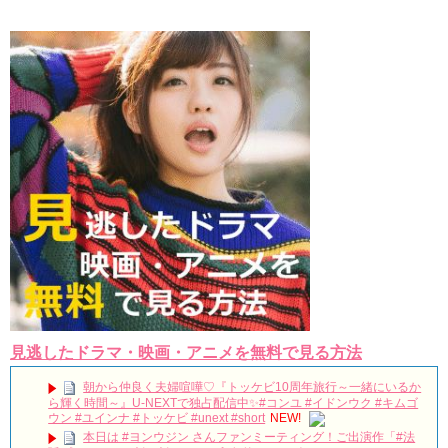
리고 그려도 (Miss You In My Heart)
俳優カン・ギヨン、突然の熱愛宣言…「キム秘書がなぜそう
か」出演で話題 Big News TV
Powered by livedoor 相互RSS
見逃したドラマ・映画・アニメを無料で見る方法
朝から仲良く夫婦喧嘩♡『トッケビ10周年旅行～一緒にいるか
ら輝く時間～』U-NEXTで独占配信中✨#コンユ #イドンウク #キムゴ
ウン #ユインナ #トッケビ #unext #short
NEW!
本日は #ヨンウジン さんファンミーティング！ご出演作「#法