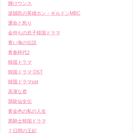
輝けウンス
逆賊民の英雄ホン・ギルドンMBC
運命と怒り
金持ちの息子韓国ドラマ
青い海の伝説
青春時代2
韓国ドラマ
韓国ドラマ OST
韓国ドラマost
高潔な君
鶏龍仙女伝
黄金色の私の人生
黒騎士韓国ドラマ
７日間の王妃