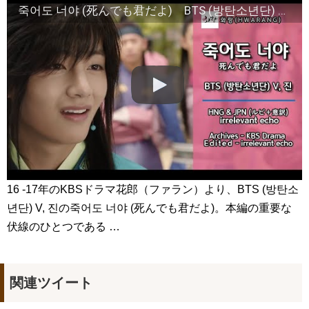
죽어도 너야 (死んでも君だよ) BTS (방탄소년단) V, 진 화랑(HWARANG 花郎)OST 韓国語 & 日本語(ルビ+ 意訳)
イソンビン、授賞式でイグァンスに愛を告白。8年交際しても結
婚しない理由とは？ #イグァンス #恋愛8
NEW!
2PMチャンソン&”兄貴”ヨン・ウジン、最高の笑顔！7/3ＤＶＤ
リリース「七日の王妃」より
NEW!
Arthdal Chronicles: The Sword of Aramun – Eunseom &
Saya
NEW!
「耳打ち（原題）」イ・サンユンver.
NEW!
「違う（ちがう）・異なる」を韓国語では？「다르다（タル
ダ）」の意味・使い方について
について
「退屈だ・暇だ」を韓国語では？「심심하다（シムシマダ）」
の意味・使い方について
■韓国ドラマ『キング～Two Hearts』予告動画（日本語字幕）
について
yoon kyun sang
16 -17年のKBSドラマ花郎（ファラン）より、BTS (방탄소
HSF(126)-윤균상 서울숲 벤치 (YUN Kyunsang)(4)September::
년단) V, 진の죽어도 너야 (死んでも君だよ)。本編の重要な
Healing in Seoul Forest (서울숲)
yoon kyun sang
伏線のひとつである …
ユン・ギュンサン主演「潜入弁護人」第1回特別公開！
ハン・ヘジン 한혜진 – (선공개) 강남 3대 얼짱 출신 &#39;한혜진
언니&#39; (ft. 도여니의 학창시절) | 편 먹고 갈래요? 밥블레스유 2
bobblessyou2 EP.18
関連ツイート
ソン・ヘギョ – ソンヘギョ キスまとめ
ハン・ヘジン 한혜진 – Still We (여전히 우리는)
한가인 –