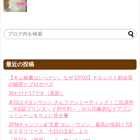
最近の投稿
【キム秘書はいったい、なぜ EP.03】ナルシスト副会長
の秘密とプロポーズ
30だけど17です（原題）
本日は #ヨンウジン さんファンミーティング！ご出演作
「#法廷プリンス – イ判サ判 – 」から印象的なドアゴン
ッ！シーンをちょい見せ💟
2PMチャンソン&”兄貴”ヨン・ウジン、最高の笑顔！7/3
ＤＶＤリリース「七日の王妃」より