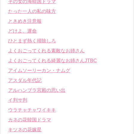
その女の海韓国ドラマ
たった一人の私の味方
ときめき注意報
どけよ、運命
ひとまず熱く掃除しろ
よくおごってくれる素敵なお姉さん
よくおごってくれる綺麗なお姉さんJTBC
アイムソーリーカン・ナムグ
アスダル年代記
アルハンブラ宮殿の思い出
イ判サ判
ウラチャチャワイキキ
カネの花韓国ドラマ
キツネの花嫁星