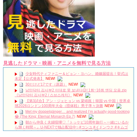
見逃したドラマ・映画・アニメを無料で見る方法
少女時代ティファニー＆ピョン・ヨハン、婚姻届提出！挙式は
未定【公式発表】
NEW!
30だけど17です（原題）
NEW!
낭만닥터 김사부2 이대로 못 보낸다😥! 1회~16회 엔딩 모음.zip
《낭만닥터 김사부2 / 스브스캐치》
NEW!
【第3試合】アン・ジェヒョン vs 梁靖崑｜韓国 vs 中国｜世界卓
球2026ロンドン100周年大会（団体戦）男子準々決勝
NEW!
Met my doppelgänger… and realized I’m actually good-looking
😂 (The King: Eternal Monarch Ep.7)
NEW!
朝から仲良く夫婦喧嘩♡『トッケビ10周年旅行～一緒にいるか
ら輝く時間～』U-NEXTで独占配信中✨#コンユ #イドンウク #キムゴ
ウン #ユインナ #トッケビ #unext #short
NEW!