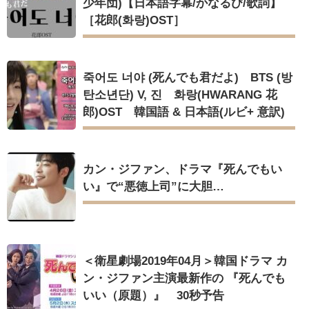
少年団)【日本語字幕/かなるび/歌詞】
［花郎(화랑)OST］
죽어도 너야 (死んでも君だよ) BTS (방
탄소년단) V, 진 화랑(HWARANG 花
郎)OST 韓国語 & 日本語(ルビ+ 意訳)
カン・ジファン、ドラマ『死んでもい
い』で“悪徳上司”に大胆…
＜衛星劇場2019年04月＞韓国ドラマ カ
ン・ジファン主演最新作の 『死んでも
いい（原題）』 30秒予告