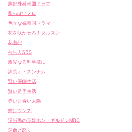
胸部外科韓国ドラマ
脂っぽいメロ
色々な嫁韓国ドラマ
花を咲かせろ！ダルスン
花遊記
被告人SBS
親愛なる判事様に
訓長オ・スンナム
賢い医師生活
賢い監房生活
赤い月青い太陽
輝けウンス
逆賊民の英雄ホン・ギルドンMBC
運命と怒り