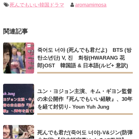
キム・レウォンの影絵遊び！？「黒騎士～永遠の約束～」メイ
幻の王女チャミョンゴ エンディング
死んでもいい韓国ドラマ
aromamimosa
キングを一部公開（DVD-SET2特典映像より）
YUCHUN ♥ LOVE 15 「成均館 5話」
[Fan MV]七日の王妃(7일의 왕비)OST – 정기고 (Junggigo) – 그
리고 그려도 (Miss You In My Heart)
俳優カン・ギヨン、突然の熱愛宣言…「キム秘書がなぜそう
関連記事
か」出演で話題 Big News TV
Powered by livedoor 相互RSS
죽어도 너야 (死んでも君だよ) BTS (방
탄소년단) V, 진 화랑(HWARANG 花
郎)OST 韓国語 & 日本語(ルビ+ 意訳)
Powered by livedoor 相互RSS
ユン・ヨジョン主演、キム・ギヨン監督
の未公開作『死んでもいい経験』、30年
を経て封切り- Youn Yuh Jung
死んでも君だ(죽어도 너야)-V&ジン(防弾