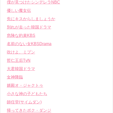
僕が見つけたシンデレラNBC
優しい魔女伝
先にキスからしましょうか
別れが去った韓国ドラマ
危険な約束KBS
名前のない女KBSDrama
吹けよ、ミプン
哲仁王后TvN
大君韓国ドラマ
女神降臨
婿殿オ・ジャクトゥ
小さな神の子どもたち
師任堂(サイムダン)
帰ってきたポク・ダンジ