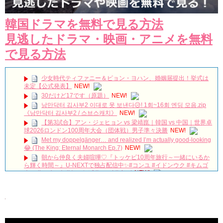
韓国ドラマを無料で見る方法
見逃したドラマ・映画・アニメを無料
で見る方法
少女時代ティファニー＆ピョン・ヨハン、婚姻届提出！挙式は
未定【公式発表】
NEW!
30だけど17です（原題）
NEW!
낭만닥터 김사부2 이대로 못 보낸다😥! 1회~16회 엔딩 모음.zip
《낭만닥터 김사부2 / 스브스캐치》
NEW!
【第3試合】アン・ジェヒョン vs 梁靖崑｜韓国 vs 中国｜世界卓
球2026ロンドン100周年大会（団体戦）男子準々決勝
NEW!
Met my doppelgänger… and realized I’m actually good-looking
😂 (The King: Eternal Monarch Ep.7)
NEW!
朝から仲良く夫婦喧嘩♡『トッケビ10周年旅行～一緒にいるか
ら輝く時間～』U-NEXTで独占配信中✨#コンユ #イドンウク #キムゴ
ウン #ユインナ #トッケビ #unext #short
NEW!
本日は #ヨンウジン さんファンミーティング！ご出演作「#法
廷プリンス – イ判サ判 – 」から印象的なドアゴンッ！シーンをちょい
見せ💟
NEW!
왜 최수종이 연기하면 눈물이 나오지ㅠㅠ 이게 연기 내공인가요 #
최수종 #고려거란전쟁 #하나뿐인내편 #박성훈 #전재준 | KBS 방송
NEW!