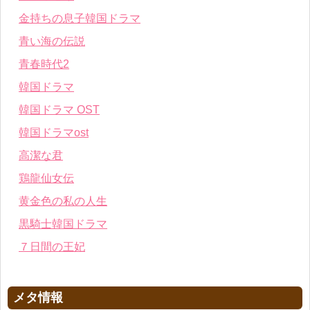
金持ちの息子韓国ドラマ
青い海の伝説
青春時代2
韓国ドラマ
韓国ドラマ OST
韓国ドラマost
高潔な君
鶏龍仙女伝
黄金色の私の人生
黒騎士韓国ドラマ
７日間の王妃
メタ情報