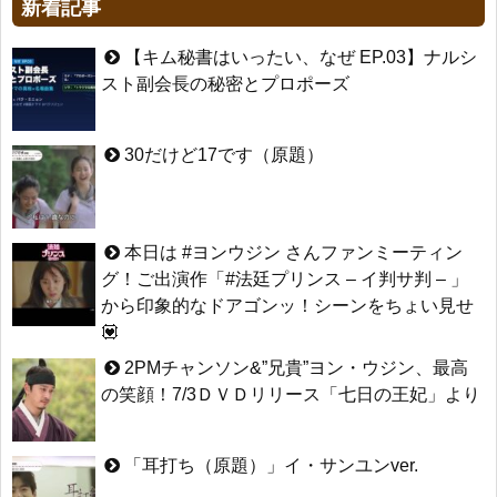
新着記事
【キム秘書はいったい、なぜ EP.03】ナルシ
スト副会長の秘密とプロポーズ
30だけど17です（原題）
本日は #ヨンウジン さんファンミーティン
グ！ご出演作「#法廷プリンス – イ判サ判 – 」
から印象的なドアゴンッ！シーンをちょい見せ
💟
2PMチャンソン&”兄貴”ヨン・ウジン、最高
の笑顔！7/3ＤＶＤリリース「七日の王妃」より
「耳打ち（原題）」イ・サンユンver.