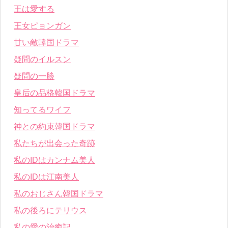
王は愛する
王女ピョンガン
甘い敵韓国ドラマ
疑問のイルスン
疑問の一勝
皇后の品格韓国ドラマ
知ってるワイフ
神との約束韓国ドラマ
私たちが出会った奇跡
私のIDはカンナム美人
私のIDは江南美人
私のおじさん韓国ドラマ
私の後ろにテリウス
私の愛の治癒記