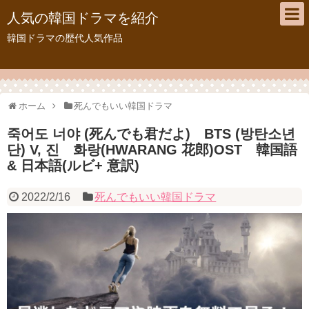
人気の韓国ドラマを紹介
韓国ドラマの歴代人気作品
ホーム
死んでもいい韓国ドラマ
죽어도 너야 (死んでも君だよ) BTS (방탄소년
단) V, 진 화랑(HWARANG 花郎)OST 韓国語
& 日本語(ルビ+ 意訳)
2022/2/16
死んでもいい韓国ドラマ