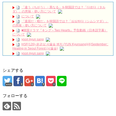
本日は #ヨンウジン さんファンミーティング！ご出演作「#法
廷プリンス – イ判サ判 – 」から印象的なドアゴンッ！シーンをちょい
「違う（ちがう）・異なる」を韓国語では？「다르다（タル
見せ💟
NEW!
ダ）」の意味・使い方について
왜 최수종이 연기하면 눈물이 나오지ㅠㅠ 이게 연기 내공인가요 #
について
최수종 #고려거란전쟁 #하나뿐인내편 #박성훈 #전재준 | KBS 방송
「退屈だ・暇だ」を韓国語では？「심심하다（シムシマダ）」
NEW!
の意味・使い方について
イソンビン、授賞式でイグァンスに愛を告白。8年交際しても結
■韓国ドラマ『キング～Two Hearts』予告動画（日本語字幕）
婚しない理由とは？ #イグァンス #恋愛8
NEW!
について
2PMチャンソン&”兄貴”ヨン・ウジン、最高の笑顔！7/3ＤＶＤ
yoon kyun sang
リリース「七日の王妃」より
NEW!
HSF(126)-윤균상 서울숲 벤치 (YUN Kyunsang)(4)September::
Arthdal Chronicles: The Sword of Aramun – Eunseom &
Healing in Seoul Forest (서울숲)
Saya
NEW!
yoon kyun sang
「耳打ち（原題）」イ・サンユンver.
NEW!
ユン・ギュンサン主演「潜入弁護人」第1回特別公開！
ハン・ヘジン 한혜진 – (선공개) 강남 3대 얼짱 출신 &#39;한혜진
언니&#39; (ft. 도여니의 학창시절) | 편 먹고 갈래요? 밥블레스유 2
九尾狐外伝 第２話 キム・ジウ チョ・ヒョンジェ
bobblessyou2 EP.18
九尾狐外伝 メイキング03 ハン・イェスル
シェアする
ソン・ヘギョ – ソンヘギョ キスまとめ
チョ・ヒョンジェ 조현재 九尾狐外伝 制作発表会
ハン・ヘジン 한혜진 – Still We (여전히 우리는)
キム・テヒの弟イ・ワン♥イ・ボミ、今日（28日）結婚……
한가인 –
error
0
0
「ライフ・ オン・ マーズ」2019年11月2日TSUTAYAにて先行
「まず熱く掃除せよ」女優キム・ユジョン、「健康がとても回
レンタル開始！
復…痩せたのはソン・ジェリムのせい!? 」 (11/26)
(ENG SUB) Behind The Scene Hyun Bin 현빈❤️ 손예진 Son Ye
フォローする
【裏芸能】キムユジョンの熱愛彼氏はあの大物俳優
Jin-Crash Landing On You/ヒョンビン❤️ソンイェジン / エンジョイ❕
キム・ユジョン、美しいセルフショットで近況を伝える“会いた
いでしょ？” Big News TV
ユン・ギュンサン、番組にも登場した愛猫が急死…イ・ソンギ
キム・ユジョン、新ドラマ「まず熱く掃除せよ」に出演確
ョンら同僚芸能人から慰めの言葉が続々 – Taka News
定…“台本を見た瞬間惹かれた” 20180123