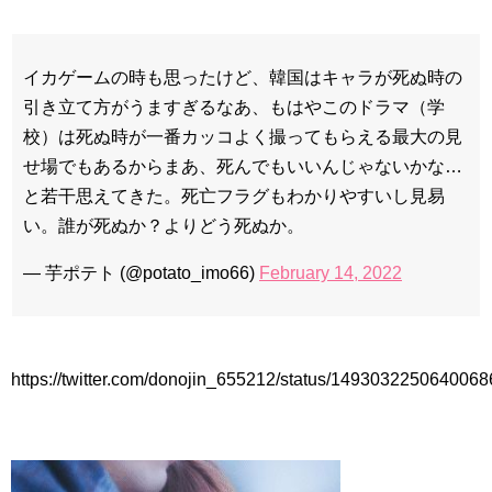
九尾狐外伝 第２話 キム・ジウ チョ・ヒョンジェ
九尾狐外伝 メイキング03 ハン・イェスル
チョ・ヒョンジェ 조현재 九尾狐外伝 制作発表会
イカゲームの時も思ったけど、韓国はキャラが死ぬ時の
キム・テヒの弟イ・ワン♥イ・ボミ、今日（28日）結婚……
引き立て方がうますぎるなあ、もはやこのドラマ（学
「ライフ・ オン・ マーズ」2019年11月2日TSUTAYAにて先行
校）は死ぬ時が一番カッコよく撮ってもらえる最大の見
レンタル開始！
(ENG SUB) Behind The Scene Hyun Bin 현빈❤️ 손예진 Son Ye
せ場でもあるからまあ、死んでもいいんじゃないかな…
Jin-Crash Landing On You/ヒョンビン❤️ソンイェジン / エンジョイ❕
と若干思えてきた。死亡フラグもわかりやすいし見易
ユン・ギュンサン、番組にも登場した愛猫が急死…イ・ソンギ
い。誰が死ぬか？よりどう死ぬか。
ョンら同僚芸能人から慰めの言葉が続々 – Taka News
キム・レウォンの影絵遊び！？「黒騎士～永遠の約束～」メイ
キングを一部公開（DVD-SET2特典映像より）
— 芋ポテト (@potato_imo66)
February 14, 2022
「まず熱く掃除せよ」女優キム・ユジョン、「健康がとても回
復…痩せたのはソン・ジェリムのせい!? 」 (11/26)
【裏芸能】キムユジョンの熱愛彼氏はあの大物俳優
キム・ユジョン、美しいセルフショットで近況を伝える“会いた
いでしょ？” Big News TV
https://twitter.com/donojin_655212/status/149303225064006
キム・ユジョン、新ドラマ「まず熱く掃除せよ」に出演確
定…“台本を見た瞬間惹かれた” 20180123
幻の王女チャミョンゴ エンディング
YUCHUN ♥ LOVE 15 「成均館 5話」
[Fan MV]七日の王妃(7일의 왕비)OST – 정기고 (Junggigo) – 그
리고 그려도 (Miss You In My Heart)