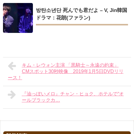
방탄소년단 死んでも君だよ – V, Jin韓国
ドラマ：花朗(ファラン)
キム・レウォン主演 「黒騎士～永遠の約束」
CMスポット30秒映像 2019年1月5日DVDリリ
ース！
『油っぽいメロ』チャン・ヒョク、ホテルで“オ
ールブラックカ…