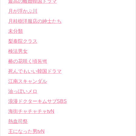
最高の離婚韓国ドラマ
月が浮かぶ川
月桂樹洋服店の紳士たち
未分類
梨泰院クラス
検法男女
椿の花咲く頃동백
死んでもいい韓国ドラマ
江南スキャンダル
油っぽいメロ
浪漫ドクターキムサブSBS
海街チャチャチャtvN
熱血司祭
王になった男tvN