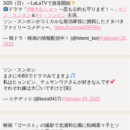
3/20（日）～LaLaTVで放送開始
ドラマ「
#偉大なショー
～恋も公約も守ります！～」
#ソ
ン・スンホン
＆
#イ・ソンビン
主演。
ソン・スンホンがコミカルな政治家役に挑戦したドタバタ
ファミリーコメディー。
https://t.co/s4gIi5FPRu
— 韓ドラ・映画の情報配信中！ (@hitomi_kor)
February 20,
2022
ソン・スンホン
まさに今BSでドラマみてますよ
私はヒョンビン、チュサンウクさんが好きなんです
それぞれ嫁は大◯いですけど(笑)
— ☆テディ☆ (@koza0417)
February 20, 2022
映画『ゴースト』の撮影で北浦和公園に松嶋菜々子とソ