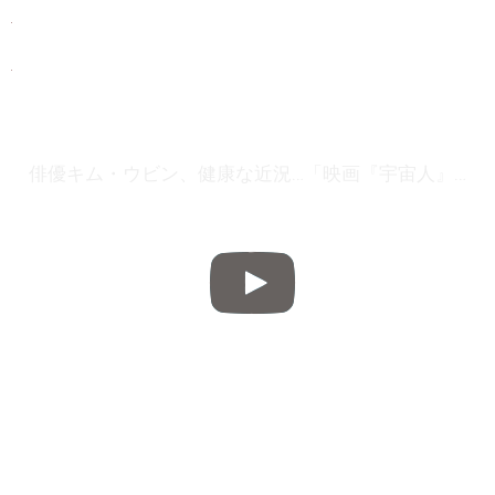
俳優キム・ウビン、健康な近況…「映画『宇宙人』撮影中、わくわくする」（WoW!Korea）｜ｄメニューニュース