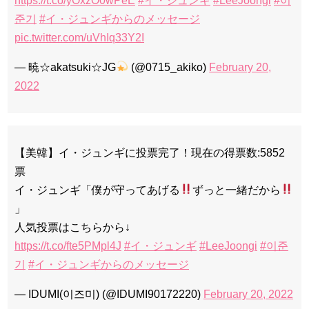
https://t.co/yOxzO0wPeE
#イ・ジュンギ
#LeeJoongi
#이
준기
#イ・ジュンギからのメッセージ
pic.twitter.com/uVhIq33Y2I
— 暁☆akatsuki☆JG
(@0715_akiko)
February 20,
2022
【美韓】イ・ジュンギに投票完了！現在の得票数:5852
票
イ・ジュンギ「僕が守ってあげる
ずっと一緒だから
」
人気投票はこちらから↓
https://t.co/fte5PMpl4J
#イ・ジュンギ
#LeeJoongi
#이준
기
#イ・ジュンギからのメッセージ
— IDUMI(이즈미) (@IDUMI90172220)
February 20, 2022