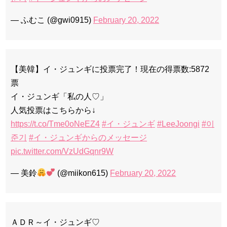
— ふむこ (@gwi0915)
February 20, 2022
【美韓】イ・ジュンギに投票完了！現在の得票数:5872
票
イ・ジュンギ「私の人♡」
人気投票はこちらから↓
https://t.co/Tme0oNeEZ4
#イ・ジュンギ
#LeeJoongi
#이
준기
#イ・ジュンギからのメッセージ
pic.twitter.com/VzUdGqnr9W
— 美鈴
(@miikon615)
February 20, 2022
ＡＤＲ～イ・ジュンギ♡