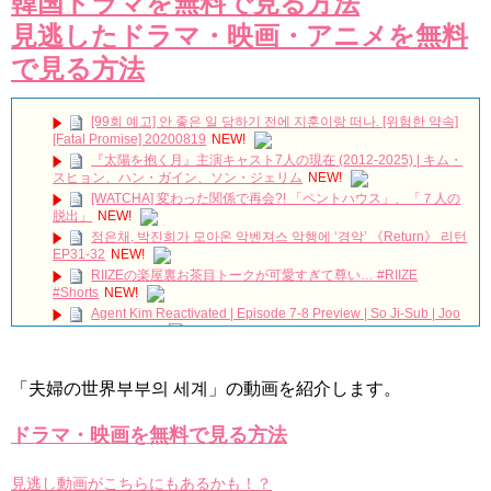
韓国ドラマを無料で見る方法
見逃したドラマ・映画・アニメを無料
で見る方法
[99회 예고] 안 좋은 일 당하기 전에 지훈이랑 떠나. [위험한 약속]
[Fatal Promise] 20200819
NEW!
『太陽を抱く月』主演キャスト7人の現在 (2012-2025) | キム・
スヒョン、ハン・ガイン、ソン・ジェリム
NEW!
[WATCHA] 変わった関係で再会?! 「ペントハウス」、「７人の
脱出」
NEW!
정은채, 박진희가 모아온 악벤져스 악행에 ‘경악’ 《Return》 리턴
EP31-32
NEW!
RIIZEの楽屋裏お茶目トークが可愛すぎて尊い… #RIIZE
#Shorts
NEW!
Agent Kim Reactivated | Episode 7-8 Preview | So Ji-Sub | Joo
Sang-wook
NEW!
愛してる人は最後まで愛そうね、
NEW!
【⚠️涙&ときめき注意報😢】あの人からあなた様へお手紙が届
「夫婦の世界부부의 세계」の動画を紹介します。
きました💌【恋愛】
NEW!
Yoo Seung Ho x Business trip to the U.S. with The Last
Humanity (Highlight) #유승호 #ユスンホ
NEW!
ドラマ・映画を無料で見る方法
【特別無料公開】『30だけど17です』第1話 │ ヤン・セジョン
×シン・ヘソン共演！癒し系ラブコメ♡ │ アジアプレミアムで全話配
見逃し動画がこちらにもあるかも！？
信中！
NEW!