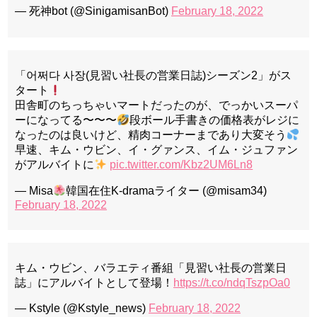
— 死神bot (@SinigamisanBot)
February 18, 2022
「어쩌다 사장(見習い社長の営業日誌)シーズン2」がス
タート
田舎町のちっちゃいマートだったのが、でっかいスーパ
ーになってる〜〜〜
段ボール手書きの価格表がレジに
なったのは良いけど、精肉コーナーまであり大変そう
早速、キム・ウビン、イ・グァンス、イム・ジュファン
がアルバイトに
pic.twitter.com/Kbz2UM6Ln8
— Misa
韓国在住K-dramaライター (@misam34)
February 18, 2022
キム・ウビン、バラエティ番組「見習い社長の営業日
誌」にアルバイトとして登場！
https://t.co/ndqTszpOa0
— Kstyle (@Kstyle_news)
February 18, 2022