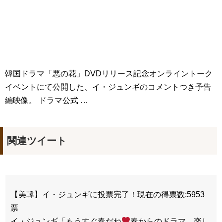
キム・テヒの弟イ・ワン♥イ・ボミ、今日（28日）結婚……
「ライフ・ オン・ マーズ」2019年11月2日TSUTAYAにて先行
レンタル開始！
(ENG SUB) Behind The Scene Hyun Bin 현빈❤️ 손예진 Son Ye
Jin-Crash Landing On You/ヒョンビン❤️ソンイェジン / エンジョイ❕
ユン・ギュンサン、番組にも登場した愛猫が急死…イ・ソンギ
韓国ドラマ「悪の花」DVDリリース記念オンライントーク
ョンら同僚芸能人から慰めの言葉が続々 – Taka News
キム・レウォンの影絵遊び！？「黒騎士～永遠の約束～」メイ
イベントにて公開した、イ・ジュンギのコメントつき予告
キングを一部公開（DVD-SET2特典映像より）
編映像。 ドラマ公式 …
「まず熱く掃除せよ」女優キム・ユジョン、「健康がとても回
復…痩せたのはソン・ジェリムのせい!? 」 (11/26)
【裏芸能】キムユジョンの熱愛彼氏はあの大物俳優
キム・ユジョン、美しいセルフショットで近況を伝える“会いた
いでしょ？” Big News TV
関連ツイート
キム・ユジョン、新ドラマ「まず熱く掃除せよ」に出演確
定…“台本を見た瞬間惹かれた” 20180123
幻の王女チャミョンゴ エンディング
YUCHUN ♥ LOVE 15 「成均館 5話」
[Fan MV]七日の王妃(7일의 왕비)OST – 정기고 (Junggigo) – 그
리고 그려도 (Miss You In My Heart)
【美韓】イ・ジュンギに投票完了！現在の得票数:5953
俳優カン・ギヨン、突然の熱愛宣言…「キム秘書がなぜそう
か」出演で話題 Big News TV
票
イ・ジュンギ「もうすぐ春だね
春からのドラマ、楽し