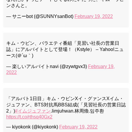
ンさんと。
— サニーbot (@SUNNYsanBot)
February 19, 2022
キム・ウビン、バラエティ番組「見習い社長の営業日
誌」にアルバイトとして登場！（Kstyle） – Yahoo!ニュ
ース(＠´ω｀)
— 楽しいアルバイトnavi (@zywtgvx3)
February 19,
2022
「アルバト1日目」キム・ウビンXイ・グァンスXイム・
ジュファン、BTS対抗馬BBS結成(「見習社長の営業日誌
2」)
#イムジュファン
.limjuhwan.林周煥.임주환
https://t.co/rthsq40Gx2
— kiyokonk (@kiyokonk)
February 19, 2022