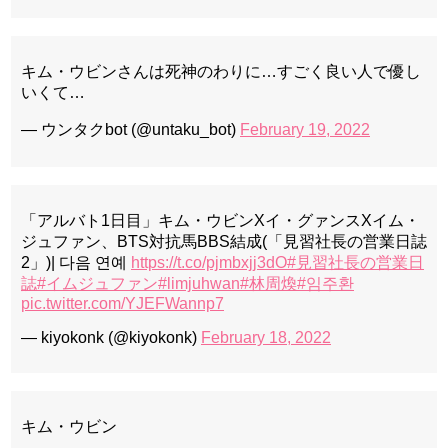
キム・ウビンさんは死神のわりに…すごく良い人で優し
いくて…
— ウンタクbot (@untaku_bot)
February 19, 2022
「アルバト1日目」キム・ウビンXイ・グァンスXイム・
ジュファン、BTS対抗馬BBS結成(「見習社長の営業日誌
2」)| 다음 연예
https://t.co/pjmbxjj3dO
#見習社長の営業日
誌
#イムジュファン
#limjuhwan
#林周煥
#임주환
pic.twitter.com/YJEFWannp7
— kiyokonk (@kiyokonk)
February 18, 2022
キム・ウビン