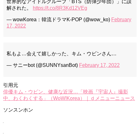
世界的なアイドルグループ「BTS（防弾少年団）」に誤
解された。
https://t.co/8R3Kd12VEg
— wowKorea：韓流ドラマK-POP (@wow_ko)
February
17, 2022
私もよ…会えて嬉しかった、キム・ウビンさん…
— サニーbot (@SUNNYsanBot)
February 17, 2022
引用元
俳優キム・ウビン、健康な近況…「映画『宇宙人』撮影
中、わくわくする」（WoW!Korea）｜ｄメニューニュース
ソンスンホン