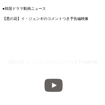
mistress 4월28일 [미스트리스] OCN 뉴 토일드라마가 시작된다!
180428 EP.0
NEW!
●韓国ドラマ動画ニュース
「キム秘書がなぜそうか」2PM チャンソン、ピョ・イェジンの
告白を断る Big News TV
NEW!
【悪の花】イ・ジュンギのコメントつき予告編映像
「違う（ちがう）・異なる」を韓国語では？「다르다（タル
ダ）」の意味・使い方について
について
「退屈だ・暇だ」を韓国語では？「심심하다（シムシマダ）」
の意味・使い方について
■韓国ドラマ『キング～Two Hearts』予告動画（日本語字幕）
について
yoon kyun sang
HSF(126)-윤균상 서울숲 벤치 (YUN Kyunsang)(4)September::
Healing in Seoul Forest (서울숲)
yoon kyun sang
【悪の花】イ・ジュンギのコメントつき予告編映像
ユン・ギュンサン主演「潜入弁護人」第1回特別公開！
ハン・ヘジン 한혜진 – (선공개) 강남 3대 얼짱 출신 &#39;한혜진
언니&#39; (ft. 도여니의 학창시절) | 편 먹고 갈래요? 밥블레스유 2
bobblessyou2 EP.18
ソン・ヘギョ – ソンヘギョ キスまとめ
ハン・ヘジン 한혜진 – Still We (여전히 우리는)
한가인 –
九尾狐外伝 第２話 キム・ジウ チョ・ヒョンジェ
九尾狐外伝 メイキング03 ハン・イェスル
チョ・ヒョンジェ 조현재 九尾狐外伝 制作発表会