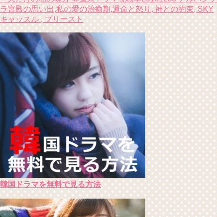
ラ宮殿の思い出,私の愛の治癒期,運命と怒り, 神との約束, SKY
キャッスル , プリースト
韓国ドラマを無料で見る方法