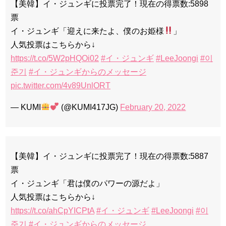
【美韓】イ・ジュンギに投票完了！現在の得票数:5898
票
イ・ジュンギ「迎えに来たよ、僕のお姫様
」
人気投票はこちらから↓
https://t.co/5W2pHQOi02
#イ・ジュンギ
#LeeJoongi
#이
준기
#イ・ジュンギからのメッセージ
pic.twitter.com/4v89UnlORT
— KUMI
(@KUMI417JG)
February 20, 2022
【美韓】イ・ジュンギに投票完了！現在の得票数:5887
票
イ・ジュンギ「君は僕のパワーの源だよ」
人気投票はこちらから↓
https://t.co/ahCpYICPtA
#イ・ジュンギ
#LeeJoongi
#이
준기
#イ・ジュンギからのメッセージ