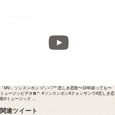
ソンスンホン
「MV」ソンスンホン ✩°｡⋆♡*° 悲しき恋歌〜10年経っても〜
ミュージッビデオ✿.*･ #ソンスンホン#クォンサンウ#悲しき恋
歌#ミュージック …
関連ツイート