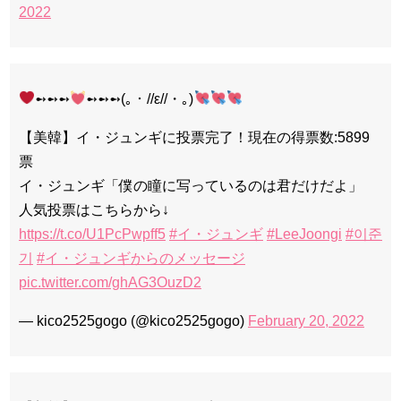
2022
➻➻➻
➻➻➻(｡・//ε//・｡)
【美韓】イ・ジュンギに投票完了！現在の得票数:5899
票
イ・ジュンギ「僕の瞳に写っているのは君だけだよ」
人気投票はこちらから↓
https://t.co/U1PcPwpff5
#イ・ジュンギ
#LeeJoongi
#이준
기
#イ・ジュンギからのメッセージ
pic.twitter.com/ghAG3OuzD2
— kico2525gogo (@kico2525gogo)
February 20, 2022