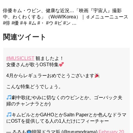
俳優キム・ウビン、健康な近況…「映画『宇宙人』撮影
中、わくわくする」（WoW!Korea）｜ｄメニューニュース
#俳 #優 #キ #ム #・ #ウ #ビ #ン …
関連ツイート
#MUSICLIST
観ましたよ！
女優さんが歌うOST特集
4月からレギュラーおめでとうございます
こんな特集どうでしょう。
劇中歌(むやみに切なくのウビンとか、ゴーバック夫
婦のチャンナラとか)
キムビルとかGAHOとかSaltn Paperとか色んなドラマ
にOSTを提供してる人の1人だけにフィーチャー
— るるも
韓国ドラマ垢 (@rurumodrama)
February 20,