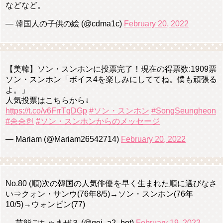
などなど。
— 韓国人の子供の絵 (@cdma1c)
February 20, 2022
【美韓】ソン・スンホンに投票完了！現在の得票数:1909票
ソン・スンホン「ボイス4を楽しみにしててね。僕も頑張る
よ。」
人気投票はこちらから↓
https://t.co/v6FrrTqDGp
#ソン・スンホン
#SongSeungheon
#송승헌
#ソン・スンホンからのメッセージ
— Mariam (@Mariam26542714)
February 20, 2022
No.80 (順)次の韓国の人気俳優を早く生まれた順に選びなさ
い⇒クォン・サンウ(76年8/5)→ソン・スンホン(76年
10/5)→ウォンビン(77)
— 芸能ごちゃまぜ３ (@gei_a2_bot)
February 19, 2022