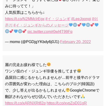
みに待ってて！」
人気投票はこちらから↓
https://t.co/N2MMclrEgx
#イ・ジュンギ
#LeeJoongi
#이
Powered by livedoor 相互RSS
준기
#イ・ジュンギからのメッセージ
pic.twitter.com/r0wI4T99Fq
— momo (@PGDjgYKbdy6j0J1)
February 20, 2022
麗の完走お疲れ様でした
ワンソ役のイ・ジュンギ俳優を推してます
贔屓目に感じるかもしれませんが…前半と後半のドラマ
の雰囲気が変わった理由は、こちらのブログ(韓国語)
で、少し答えが出るかもしれません
GoogleChromeで
翻訳されながらぜひ読んでいただきたいです
https://t.co/xARNXRt82q
https://t.co/xvpZoD01gR