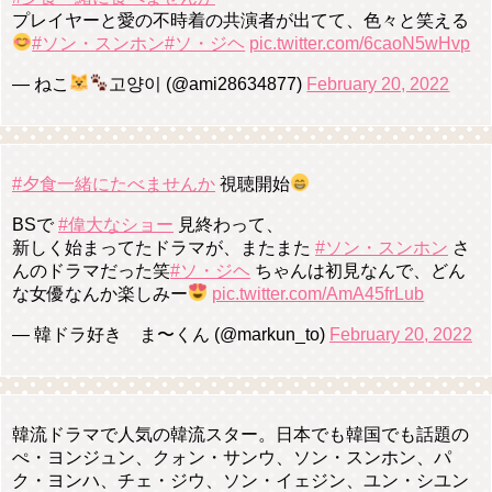
プレイヤーと愛の不時着の共演者が出てて、色々と笑える
#ソン・スンホン
#ソ・ジヘ
pic.twitter.com/6caoN5wHvp
— ねこ
고양이 (@ami28634877)
February 20, 2022
#夕食一緒にたべませんか
視聴開始
BSで
#偉大なショー
見終わって、
新しく始まってたドラマが、またまた
#ソン・スンホン
さ
んのドラマだった笑
#ソ・ジヘ
ちゃんは初見なんで、どん
な女優なんか楽しみー
pic.twitter.com/AmA45frLub
— 韓ドラ好き ま〜くん (@markun_to)
February 20, 2022
韓流ドラマで人気の韓流スター。日本でも韓国でも話題の
ぺ・ヨンジュン、クォン・サンウ、ソン・スンホン、パ
ク・ヨンハ、チェ・ジウ、ソン・イェジン、ユン・シユン