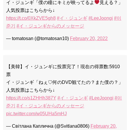
イ・ジュンギ「僕の瞳にキミが映ってるよ
見える？」
人気投票はこちらから↓
https://t.co/0XkZVE5gh8
#イ・ジュンギ
#LeeJoongi
#이
준기
#イ・ジュンギからのメッセージ
— tomatosan (@tomatosan10)
February 20, 2022
【美韓】イ・ジュンギに投票完了！現在の得票数:5910
票
イ・ジュンギ「ねぇ♡何のDVD観てたの？また僕の？」
人気投票はこちらから↓
https://t.co/s1ZHHh387Y
#イ・ジュンギ
#LeeJoongi
#이
준기
#イ・ジュンギからのメッセージ
pic.twitter.com/w05UHa5mHJ
— Світлана Каплична (@Svitlana0806)
February 20,