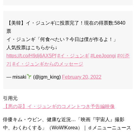
【美韓】イ・ジュンギに投票完了！現在の得票数:5840
票
イ・ジュンギ「何食べたい？今日は僕が作るよ！」
人気投票はこちらから↓
https://t.co/H9dj6AX5Pf
#イ・ジュンギ
#LeeJoongi
#이준
기
#イ・ジュンギからのメッセージ
— misaki
(@jgm_king)
February 20, 2022
引用元
【悪の花】イ・ジュンギのコメントつき予告編映像
俳優キム・ウビン、健康な近況…「映画『宇宙人』撮影
中、わくわくする」（WoW!Korea）｜ｄメニューニュース