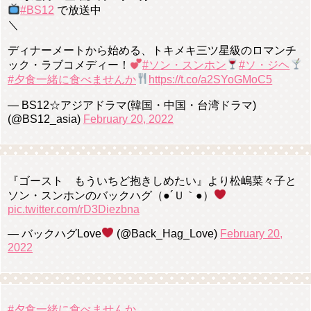
#BS12
で放送中
＼
ディナーメートから始める、トキメキ三ツ星級のロマンチ
ック・ラブコメディー！
#ソン・スンホン
#ソ・ジヘ
#夕食一緒に食べませんか
https://t.co/a2SYoGMoC5
— BS12☆アジアドラマ(韓国・中国・台湾ドラマ)
(@BS12_asia)
February 20, 2022
『ゴースト もういちど抱きしめたい』より松嶋菜々子と
ソン・スンホンのバックハグ（●´Ｕ｀●）
pic.twitter.com/rD3Diezbna
— バックハグLove
(@Back_Hag_Love)
February 20,
2022
#夕食一緒に食べませんか