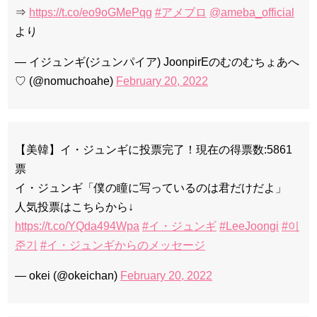
⇒
https://t.co/eo9oGMePqg
#アメブロ
@ameba_official
より
— イジュンギ(ジュンパイア) JoonpirEのむのむちょあへ
♡ (@nomuchoahe)
February 20, 2022
【美韓】イ・ジュンギに投票完了！現在の得票数:5861
票
イ・ジュンギ「僕の瞳に写っているのは君だけだよ」
人気投票はこちらから↓
https://t.co/YQda494Wpa
#イ・ジュンギ
#LeeJoongi
#이
준기
#イ・ジュンギからのメッセージ
— okei (@okeichan)
February 20, 2022