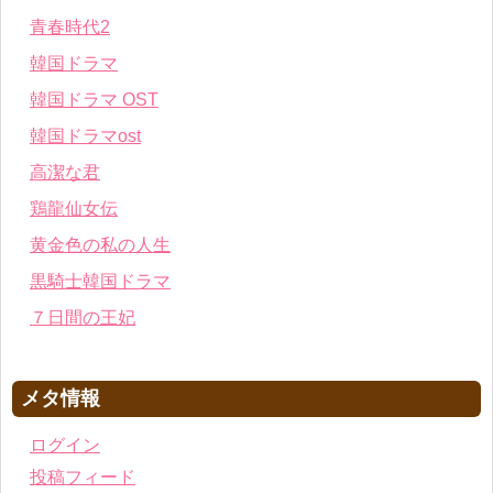
青春時代2
韓国ドラマ
韓国ドラマ OST
韓国ドラマost
高潔な君
鶏龍仙女伝
黄金色の私の人生
黒騎士韓国ドラマ
７日間の王妃
メタ情報
ログイン
投稿フィード