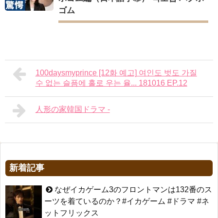
ゴム
100daysmyprince [12화 예고] 여인도 벗도 가질
수 없는 슬픔에 홀로 우는 율... 181016 EP.12
人形の家韓国ドラマ -
新着記事
なぜイカゲーム3のフロントマンは132番のス
ーツを着ているのか？#イカゲーム #ドラマ #ネ
ットフリックス