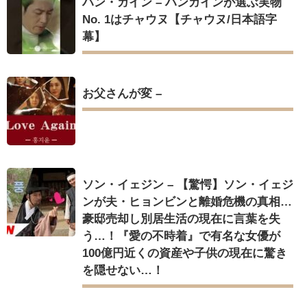
ハン・ガイン – ハンガインが選ぶ実物
No. 1はチャウヌ【チャウヌ/日本語字
幕】
Powered by livedoor 相互RSS
お父さんが変 –
ソン・イェジン – 【驚愕】ソン・イェジ
ンが夫・ヒョンビンと離婚危機の真相…
豪邸売却し別居生活の現在に言葉を失
う…！『愛の不時着』で有名な女優が
100億円近くの資産や子供の現在に驚き
を隠せない…！