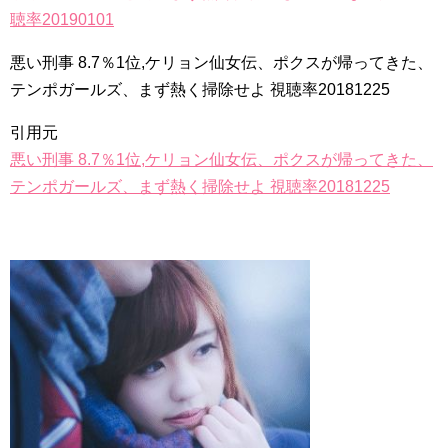
チョ・ヒョンジェ 조현재 九尾狐外伝 制作発表会
聴率20190101
キム・テヒの弟イ・ワン♥イ・ボミ、今日（28日）結婚……
悪い刑事 8.7％1位,ケリョン仙女伝、ポクスが帰ってきた、
「ライフ・ オン・ マーズ」2019年11月2日TSUTAYAにて先行
レンタル開始！
テンポガールズ、まず熱く掃除せよ 視聴率20181225
(ENG SUB) Behind The Scene Hyun Bin 현빈❤️ 손예진 Son Ye
Jin-Crash Landing On You/ヒョンビン❤️ソンイェジン / エンジョイ❕
引用元
ユン・ギュンサン、番組にも登場した愛猫が急死…イ・ソンギ
悪い刑事 8.7％1位,ケリョン仙女伝、ポクスが帰ってきた、
ョンら同僚芸能人から慰めの言葉が続々 – Taka News
キム・レウォンの影絵遊び！？「黒騎士～永遠の約束～」メイ
テンポガールズ、まず熱く掃除せよ 視聴率20181225
キングを一部公開（DVD-SET2特典映像より）
「まず熱く掃除せよ」女優キム・ユジョン、「健康がとても回
復…痩せたのはソン・ジェリムのせい!? 」 (11/26)
【裏芸能】キムユジョンの熱愛彼氏はあの大物俳優
キム・ユジョン、美しいセルフショットで近況を伝える“会いた
いでしょ？” Big News TV
キム・ユジョン、新ドラマ「まず熱く掃除せよ」に出演確
定…“台本を見た瞬間惹かれた” 20180123
幻の王女チャミョンゴ エンディング
YUCHUN ♥ LOVE 15 「成均館 5話」
[Fan MV]七日の王妃(7일의 왕비)OST – 정기고 (Junggigo) – 그
리고 그려도 (Miss You In My Heart)
俳優カン・ギヨン、突然の熱愛宣言…「キム秘書がなぜそう
か」出演で話題 Big News TV