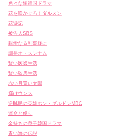
色々な嫁韓国ドラマ
花を咲かせろ！ダルスン
花遊記
被告人SBS
親愛なる判事様に
訓長オ・スンナム
賢い医師生活
賢い監房生活
赤い月青い太陽
輝けウンス
逆賊民の英雄ホン・ギルドンMBC
運命と怒り
金持ちの息子韓国ドラマ
青い海の伝説