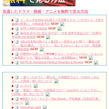
見逃したドラマ・映画・アニメを無料で見る方法
イ・スンギ＆miss A出身スジ主演新ドラマ「バガボンド」5月の
編成が変更に…今秋放送予定
NEW!
ISTPとINFPの会話w
NEW!
물러설 생각 1도 없는 윤선우! ＂저희 결혼하겠습니다＂ [여름아
부탁해] 20190920
NEW!
1/6は日本初の韓ドラ＜第1話＞一挙見せますSP！「魔性の喜
び」「第3の魅力」「ライフ」「先にキスからしましょうか」衛星劇
場で連続放送
NEW!
💥衝突から恋へ…!?💔➡️❤️チョン・リョウォン×ユン・ヒョンミ
ン🔥韓国ドラマ『魔女の法廷』ついに放送開始⚖️✨
NEW!
NETFLIX Vagabond FINALE Reaction & Review
NEW!
【キム・スヒョン】フィリピンブランド「BENCH/」で笑顔の
最新メッセージ動画を公開！未成年交際を巡る警察の不起訴処分決定
と現在の動向を徹底解説!
NEW!
「違う（ちがう）・異なる」を韓国語では？「다르다（タル
메이킹 괴짜 판사들의 실종된 정의 찾기 프로젝트! ‘이판사판’ 대
ダ）」の意味・使い方について
본 리딩 현장!
NEW!
について
アルハンブラ宮殿の思い出 パワータッチ
NEW!
「退屈だ・暇だ」を韓国語では？「심심하다（シムシマダ）」
🎬 최진혁 | 뮤지컬 그날들 트레일러 | 260609~260823 | #최진혁
の意味・使い方について
#노래 #뮤지컬 #그날들 #정학 #인터뷰 #shorts #불후의명곡 #미우새 #
■韓国ドラマ『キング～Two Hearts』予告動画（日本語字幕）
최진혁아카이브
NEW!
について
よくおごってくれる綺麗なお姉さん 11/3（祝）あさ10時 第
yoon kyun sang
1話先行放送 11/18（金）本放送開始！ 全国無料放送