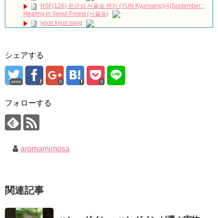
BSJapanext
NEW!
HSF(126)-윤균상 서울숲 벤치 (YUN Kyunsang)(4)September::
Healing in Seoul Forest (서울숲)
女優ソン・ソンミ、夫の葬儀を終え「帰ってきたポク・ダン
ジ」の撮影に復帰へ
NEW!
yoon kyun sang
ハン・ヘジン 한혜진 – (선공개) 강남 3대 얼짱 출신 &#39;한혜진
ユン・ギュンサン主演「潜入弁護人」第1回特別公開！
언니&#39; (ft. 도여니의 학창시절) | 편 먹고 갈래요? 밥블레스유 2
九尾狐外伝 第２話 キム・ジウ チョ・ヒョンジェ
bobblessyou2 EP.18
九尾狐外伝 メイキング03 ハン・イェスル
シェアする
ソン・ヘギョ – ソンヘギョ キスまとめ
チョ・ヒョンジェ 조현재 九尾狐外伝 制作発表会
ハン・ヘジン 한혜진 – Still We (여전히 우리는)
キム・テヒの弟イ・ワン♥イ・ボミ、今日（28日）結婚……
한가인 –
error
0
0
「ライフ・ オン・ マーズ」2019年11月2日TSUTAYAにて先行
「まず熱く掃除せよ」女優キム・ユジョン、「健康がとても回
レンタル開始！
復…痩せたのはソン・ジェリムのせい!? 」 (11/26)
(ENG SUB) Behind The Scene Hyun Bin 현빈❤️ 손예진 Son Ye
フォローする
【裏芸能】キムユジョンの熱愛彼氏はあの大物俳優
Jin-Crash Landing On You/ヒョンビン❤️ソンイェジン / エンジョイ❕
キム・ユジョン、美しいセルフショットで近況を伝える“会いた
いでしょ？” Big News TV
ユン・ギュンサン、番組にも登場した愛猫が急死…イ・ソンギ
キム・ユジョン、新ドラマ「まず熱く掃除せよ」に出演確
ョンら同僚芸能人から慰めの言葉が続々 – Taka News
定…“台本を見た瞬間惹かれた” 20180123
キム・レウォンの影絵遊び！？「黒騎士～永遠の約束～」メイ
幻の王女チャミョンゴ エンディング
aromamimosa
キングを一部公開（DVD-SET2特典映像より）
YUCHUN ♥ LOVE 15 「成均館 5話」
[Fan MV]七日の王妃(7일의 왕비)OST – 정기고 (Junggigo) – 그
리고 그려도 (Miss You In My Heart)
俳優カン・ギヨン、突然の熱愛宣言…「キム秘書がなぜそう
関連記事
か」出演で話題 Big News TV
Powered by livedoor 相互RSS