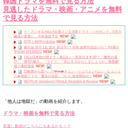
韓国ドラマを無料で見る方法
見逃したドラマ・映画・アニメを無料
で見る方法
イ・スンギ＆miss A出身スジ主演新ドラマ「バガボンド」5月の
編成が変更に…今秋放送予定
NEW!
ISTPとINFPの会話w
NEW!
물러설 생각 1도 없는 윤선우! ＂저희 결혼하겠습니다＂ [여름아
부탁해] 20190920
NEW!
1/6は日本初の韓ドラ＜第1話＞一挙見せますSP！「魔性の喜
び」「第3の魅力」「ライフ」「先にキスからしましょうか」衛星劇
場で連続放送
NEW!
💥衝突から恋へ…!?💔➡️❤️チョン・リョウォン×ユン・ヒョンミ
ン🔥韓国ドラマ『魔女の法廷』ついに放送開始⚖️✨
NEW!
NETFLIX Vagabond FINALE Reaction & Review
NEW!
【キム・スヒョン】フィリピンブランド「BENCH/」で笑顔の
最新メッセージ動画を公開！未成年交際を巡る警察の不起訴処分決定
と現在の動向を徹底解説!
NEW!
「他人は地獄だ」の動画を紹介します。
메이킹 괴짜 판사들의 실종된 정의 찾기 프로젝트! ‘이판사판’ 대
본 리딩 현장!
NEW!
アルハンブラ宮殿の思い出 パワータッチ
NEW!
ドラマ・映画を無料で見る方法
🎬 최진혁 | 뮤지컬 그날들 트레일러 | 260609~260823 | #최진혁
#노래 #뮤지컬 #그날들 #정학 #인터뷰 #shorts #불후의명곡 #미우새 #
최진혁아카이브
NEW!
見逃し動画がこちらにもあるかも！？