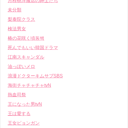
月桂樹洋服店の紳士たち
未分類
梨泰院クラス
検法男女
椿の花咲く頃동백
死んでもいい韓国ドラマ
江南スキャンダル
油っぽいメロ
浪漫ドクターキムサブSBS
海街チャチャチャtvN
熱血司祭
王になった男tvN
王は愛する
王女ピョンガン