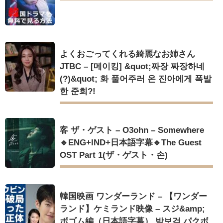
よくおごってくれる綺麗なお姉さん
JTBC – [메이킹] &quot;짜장 짜장하네
(?)&quot; 화 풀어주러 온 진아에게 폭발
한 준희?!
客 ザ・ゲスト – O3ohn – Somewhere
🔹ENG+IND+日本語字幕🔹The Guest
OST Part 1(ザ・ゲスト・손)
韓国映画 ワンダーランド – 【ワンダー
ランド】ケミランド映像 – スジ&amp;
ボゴム編（日本語字幕） 박보검 パクボ