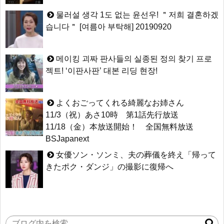
물러설 생각 1도 없는 윤선우! ＂저희 결혼하겠
습니다＂ [여름아 부탁해] 20190920
메이킹 괴짜 판사들의 실종된 정의 찾기 프로
젝트! ‘이판사판’ 대본 리딩 현장!
よくおごってくれる綺麗なお姉さん
11/3（祝）あさ10時 第1話先行放送
11/18（金）本放送開始！ 全国無料放送
BSJapanext
女優ソン・ソンミ、夫の葬儀を終え「帰って
きたポク・ダンジ」の撮影に復帰へ