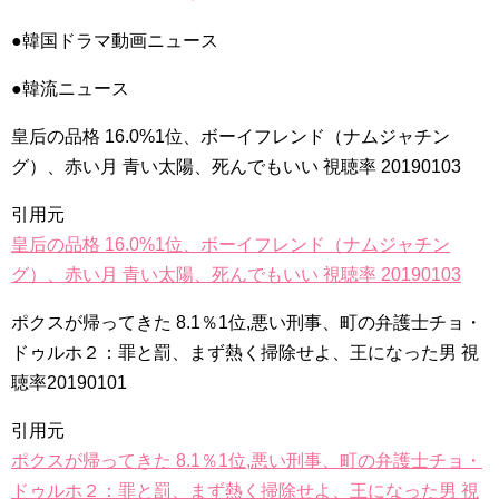
よくおごってくれる綺麗なお姉さん 11/3（祝）あさ10時 第
1話先行放送 11/18（金）本放送開始！ 全国無料放送
●韓国ドラマ動画ニュース
BSJapanext
NEW!
女優ソン・ソンミ、夫の葬儀を終え「帰ってきたポク・ダン
ジ」の撮影に復帰へ
NEW!
●韓流ニュース
「違う（ちがう）・異なる」を韓国語では？「다르다（タル
ダ）」の意味・使い方について
皇后の品格 16.0%1位、ボーイフレンド（ナムジャチン
について
グ）、赤い月 青い太陽、死んでもいい 視聴率 20190103
「退屈だ・暇だ」を韓国語では？「심심하다（シムシマダ）」
の意味・使い方について
■韓国ドラマ『キング～Two Hearts』予告動画（日本語字幕）
引用元
について
皇后の品格 16.0%1位、ボーイフレンド（ナムジャチン
yoon kyun sang
HSF(126)-윤균상 서울숲 벤치 (YUN Kyunsang)(4)September::
グ）、赤い月 青い太陽、死んでもいい 視聴率 20190103
Healing in Seoul Forest (서울숲)
yoon kyun sang
ポクスが帰ってきた 8.1％1位,悪い刑事、町の弁護士チョ・
ユン・ギュンサン主演「潜入弁護人」第1回特別公開！
ハン・ヘジン 한혜진 – (선공개) 강남 3대 얼짱 출신 &#39;한혜진
ドゥルホ２：罪と罰、まず熱く掃除せよ、王になった男 視
언니&#39; (ft. 도여니의 학창시절) | 편 먹고 갈래요? 밥블레스유 2
bobblessyou2 EP.18
聴率20190101
ソン・ヘギョ – ソンヘギョ キスまとめ
ハン・ヘジン 한혜진 – Still We (여전히 우리는)
引用元
한가인 –
ポクスが帰ってきた 8.1％1位,悪い刑事、町の弁護士チョ・
九尾狐外伝 第２話 キム・ジウ チョ・ヒョンジェ
九尾狐外伝 メイキング03 ハン・イェスル
ドゥルホ２：罪と罰、まず熱く掃除せよ、王になった男 視