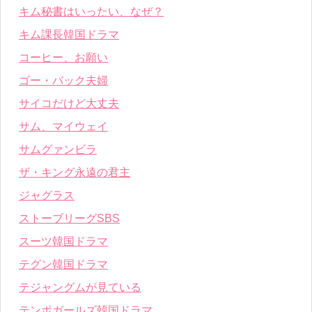
キム秘書はいったい、なぜ？
キム課長韓国ドラマ
コーヒー、お願い
ゴー・バック夫婦
サイコだけど大丈夫
サム、マイウェイ
サムグァンビラ
ザ・キング永遠の君主
ジャグラス
ストーブリーグSBS
スーツ韓国ドラマ
テグン韓国ドラマ
テジャングムが見ている
テンポガールズ韓国ドラマ