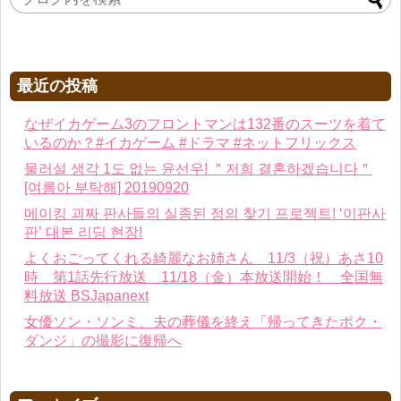
最近の投稿
なぜイカゲーム3のフロントマンは132番のスーツを着て
いるのか？#イカゲーム #ドラマ #ネットフリックス
물러설 생각 1도 없는 윤선우! ＂저희 결혼하겠습니다＂
[여름아 부탁해] 20190920
메이킹 괴짜 판사들의 실종된 정의 찾기 프로젝트! ‘이판사
판’ 대본 리딩 현장!
よくおごってくれる綺麗なお姉さん 11/3（祝）あさ10
時 第1話先行放送 11/18（金）本放送開始！ 全国無
料放送 BSJapanext
女優ソン・ソンミ、夫の葬儀を終え「帰ってきたポク・
ダンジ」の撮影に復帰へ