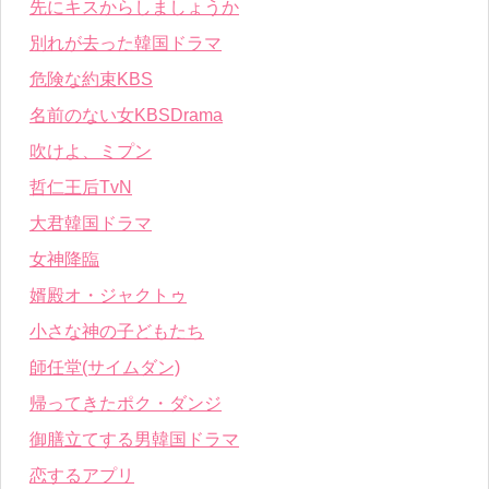
先にキスからしましょうか
別れが去った韓国ドラマ
危険な約束KBS
名前のない女KBSDrama
吹けよ、ミプン
哲仁王后TvN
大君韓国ドラマ
女神降臨
婿殿オ・ジャクトゥ
小さな神の子どもたち
師任堂(サイムダン)
帰ってきたポク・ダンジ
御膳立てする男韓国ドラマ
恋するアプリ