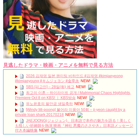
Powered by livedoor 相互RSS
見逃したドラマ・映画・アニメを無料で見る方法
2026 김재영 일본 팬미팅 비하인드 #김재영 #kimjaeyeong
#kimjaeyoung #キムジェヨン #金宰永
NEW!
SBS [피고인] – 28일(화) 예고
NEW!
최고의 이혼 – 하이라이트 공개 / Matrimonial Chaos Highlights,
Premiere Oct 8 on KBS! ㅣ KBS방송
NEW!
유노윤호의 팔안굽 생일축하
NEW!
[Windy Mi-poong] 불어라 미풍아 50회 – ji-yeon caught by a
private loan shark 20170218
NEW!
JAEJOONG(ジェジュン)、日本語で本作の魅力を語る！美しく
も怪しい祈祷師を熱演 映画『神社 悪魔のささやき』日本語メッセージ
付き本編映像
NEW!
「30だけど17です」ヤン・セジョンのお姫様抱っこや腕枕に胸