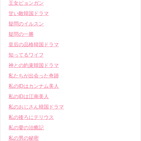
王女ピョンガン
甘い敵韓国ドラマ
疑問のイルスン
疑問の一勝
皇后の品格韓国ドラマ
知ってるワイフ
神との約束韓国ドラマ
私たちが出会った奇跡
私のIDはカンナム美人
私のIDは江南美人
私のおじさん韓国ドラマ
私の後ろにテリウス
私の愛の治癒記
私の男の秘密