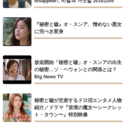
disappear!, 비밀과 거짓말 20181205
『秘密と嘘』オ・スンア、憎めない悪女
に完ぺき変身
放送開始「秘密と嘘」オ・スンアの出生
の秘密…ソ・ヘウォンとの関係とは？
Big News TV
秘密と嘘が交差するドロ沼エンタメ人物
紹介／ドラマ『逆境の魔女〜シークレッ
ト・タウン〜』特別映像