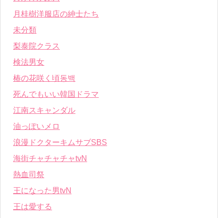
月桂樹洋服店の紳士たち
未分類
梨泰院クラス
検法男女
椿の花咲く頃동백
死んでもいい韓国ドラマ
江南スキャンダル
油っぽいメロ
浪漫ドクターキムサブSBS
海街チャチャチャtvN
熱血司祭
王になった男tvN
王は愛する