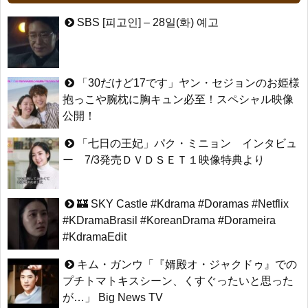
SBS [피고인] – 28일(화) 예고
「30だけど17です」ヤン・セジョンのお姫様
抱っこや腕枕に胸キュン必至！スペシャル映像
公開！
「七日の王妃」パク・ミニョン インタビュ
ー 7/3発売ＤＶＤＳＥＴ１映像特典より
🏰 SKY Castle #Kdrama #Doramas #Netflix
#KDramaBrasil #KoreanDrama #Dorameira
#KdramaEdit
キム・ガンウ「『婿殿オ・ジャクドゥ』での
プチトマトキスシーン、くすぐったいと思った
が…」 Big News TV