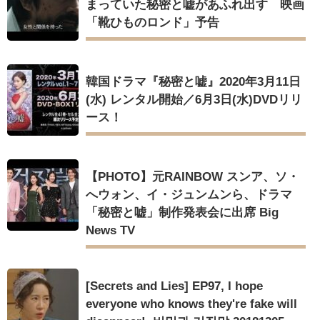
まっていた秘密と嘘があふれ出す 映画
「靴ひものロンド」予告
韓国ドラマ『秘密と嘘』2020年3月11日
(水) レンタル開始／6月3日(水)DVDリリ
ース！
【PHOTO】元RAINBOW スンア、ソ・
へウォン、イ・ジュンムンら、ドラマ
「秘密と嘘」制作発表会に出席 Big
News TV
[Secrets and Lies] EP97, I hope
everyone who knows they're fake will