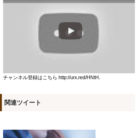
ＳＥＴ１映像特典より
NEW!
＜衛星劇場2019年01月＞韓国ドラマ クォン・サンウ×チェ・ガ
ンヒ主演の 『推理の女王２』 30秒予告
NEW!
🏰 SKY Castle #Kdrama #Doramas #Netflix #KDramaBrasil
#KoreanDrama #Dorameira #KdramaEdit
NEW!
「違う（ちがう）・異なる」を韓国語では？「다르다（タル
ダ）」の意味・使い方について
について
「退屈だ・暇だ」を韓国語では？「심심하다（シムシマダ）」
の意味・使い方について
■韓国ドラマ『キング～Two Hearts』予告動画（日本語字幕）
について
yoon kyun sang
HSF(126)-윤균상 서울숲 벤치 (YUN Kyunsang)(4)September::
チャンネル登録はこちら http://urx.red/HNtH.
Healing in Seoul Forest (서울숲)
yoon kyun sang
ユン・ギュンサン主演「潜入弁護人」第1回特別公開！
ハン・ヘジン 한혜진 – (선공개) 강남 3대 얼짱 출신 &#39;한혜진
関連ツイート
언니&#39; (ft. 도여니의 학창시절) | 편 먹고 갈래요? 밥블레스유 2
bobblessyou2 EP.18
ソン・ヘギョ – ソンヘギョ キスまとめ
ハン・ヘジン 한혜진 – Still We (여전히 우리는)
한가인 –
九尾狐外伝 第２話 キム・ジウ チョ・ヒョンジェ
九尾狐外伝 メイキング03 ハン・イェスル