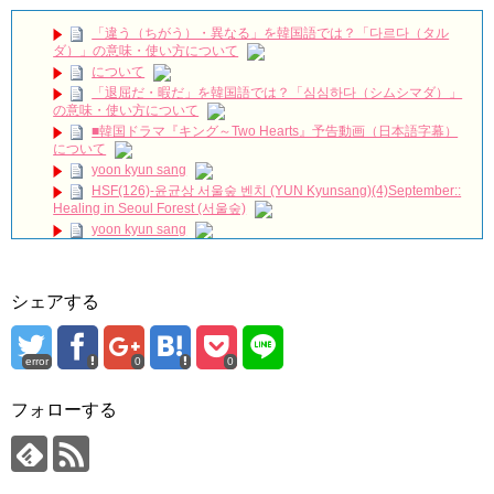
キュン必至！スペシャル映像公開！
NEW!
ソ・イングクさんもうホテル着いたかな？いよいよ
タイのフ
「違う（ちがう）・異なる」を韓国語では？「다르다（タル
ァンミだ〜
✨
お留守番寂しいから一緒にホテル行ってる妄想
🤭
😂
ダ）」の意味・使い方について
NEW!
について
Netflix韓国映画『ヒューミント』制作発表会｜ケミが意外すぎ
「退屈だ・暇だ」を韓国語では？「심심하다（シムシマダ）」
る
NEW!
の意味・使い方について
「七日の王妃」パク・ミニョン インタビュー 7/3発売ＤＶＤ
■韓国ドラマ『キング～Two Hearts』予告動画（日本語字幕）
ＳＥＴ１映像特典より
NEW!
について
＜衛星劇場2019年01月＞韓国ドラマ クォン・サンウ×チェ・ガ
yoon kyun sang
ンヒ主演の 『推理の女王２』 30秒予告
NEW!
HSF(126)-윤균상 서울숲 벤치 (YUN Kyunsang)(4)September::
🏰 SKY Castle #Kdrama #Doramas #Netflix #KDramaBrasil
Healing in Seoul Forest (서울숲)
#KoreanDrama #Dorameira #KdramaEdit
NEW!
yoon kyun sang
ハン・ヘジン 한혜진 – (선공개) 강남 3대 얼짱 출신 &#39;한혜진
ユン・ギュンサン主演「潜入弁護人」第1回特別公開！
언니&#39; (ft. 도여니의 학창시절) | 편 먹고 갈래요? 밥블레스유 2
bobblessyou2 EP.18
九尾狐外伝 第２話 キム・ジウ チョ・ヒョンジェ
ソン・ヘギョ – ソンヘギョ キスまとめ
九尾狐外伝 メイキング03 ハン・イェスル
シェアする
ハン・ヘジン 한혜진 – Still We (여전히 우리는)
チョ・ヒョンジェ 조현재 九尾狐外伝 制作発表会
한가인 –
キム・テヒの弟イ・ワン♥イ・ボミ、今日（28日）結婚……
「ライフ・ オン・ マーズ」2019年11月2日TSUTAYAにて先行
error
0
0
レンタル開始！
「まず熱く掃除せよ」女優キム・ユジョン、「健康がとても回
復…痩せたのはソン・ジェリムのせい!? 」 (11/26)
(ENG SUB) Behind The Scene Hyun Bin 현빈❤️ 손예진 Son Ye
フォローする
Jin-Crash Landing On You/ヒョンビン❤️ソンイェジン / エンジョイ❕
【裏芸能】キムユジョンの熱愛彼氏はあの大物俳優
キム・ユジョン、美しいセルフショットで近況を伝える“会いた
ユン・ギュンサン、番組にも登場した愛猫が急死…イ・ソンギ
いでしょ？” Big News TV
ョンら同僚芸能人から慰めの言葉が続々 – Taka News
キム・ユジョン、新ドラマ「まず熱く掃除せよ」に出演確
キム・レウォンの影絵遊び！？「黒騎士～永遠の約束～」メイ
定…“台本を見た瞬間惹かれた” 20180123