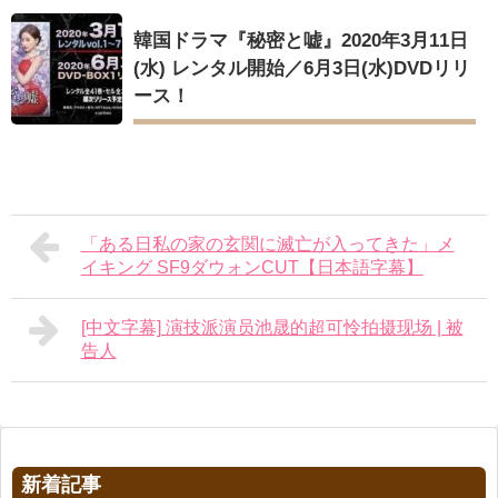
韓国ドラマ『秘密と嘘』2020年3月11日
(水) レンタル開始／6月3日(水)DVDリリ
ース！
「ある日私の家の玄関に滅亡が入ってきた」メ
イキング SF9ダウォンCUT【日本語字幕】
[中文字幕] 演技派演员池晟的超可怜拍摄现场 | 被
告人
新着記事