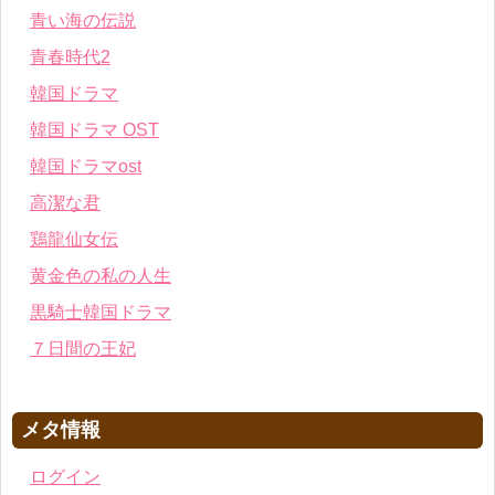
青い海の伝説
青春時代2
韓国ドラマ
韓国ドラマ OST
韓国ドラマost
高潔な君
鶏龍仙女伝
黄金色の私の人生
黒騎士韓国ドラマ
７日間の王妃
メタ情報
ログイン