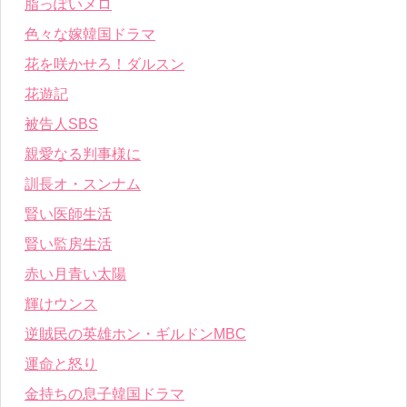
脂っぽいメロ
色々な嫁韓国ドラマ
花を咲かせろ！ダルスン
花遊記
被告人SBS
親愛なる判事様に
訓長オ・スンナム
賢い医師生活
賢い監房生活
赤い月青い太陽
輝けウンス
逆賊民の英雄ホン・ギルドンMBC
運命と怒り
金持ちの息子韓国ドラマ