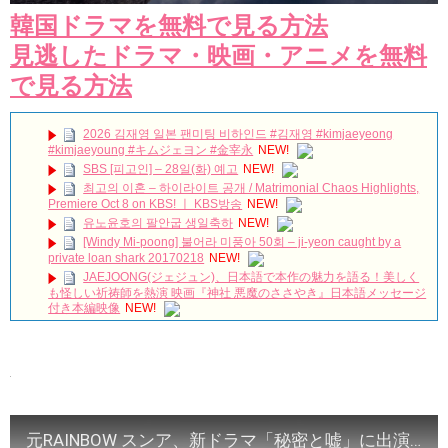
韓国ドラマを無料で見る方法
見逃したドラマ・映画・アニメを無料
で見る方法
2026 김재영 일본 팬미팅 비하인드 #김재영 #kimjaeyeong
#kimjaeyoung #キムジェヨン #金宰永
NEW!
SBS [피고인] – 28일(화) 예고
NEW!
최고의 이혼 – 하이라이트 공개 / Matrimonial Chaos Highlights,
Premiere Oct 8 on KBS! ㅣ KBS방송
NEW!
유노윤호의 팔안굽 생일축하
NEW!
[Windy Mi-poong] 불어라 미풍아 50회 – ji-yeon caught by a
private loan shark 20170218
NEW!
JAEJOONG(ジェジュン)、日本語で本作の魅力を語る！美しく
も怪しい祈祷師を熱演 映画『神社 悪魔のささやき』日本語メッセージ
付き本編映像
NEW!
「30だけど17です」ヤン・セジョンのお姫様抱っこや腕枕に胸
キュン必至！スペシャル映像公開！
NEW!
ソ・イングクさんもうホテル着いたかな？いよいよ
タイのフ
ァンミだ〜
✨
お留守番寂しいから一緒にホテル行ってる妄想
🤭
😂
NEW!
Netflix韓国映画『ヒューミント』制作発表会｜ケミが意外すぎ
る
NEW!
元RAINBOW スンア、新ドラマ「秘密と嘘」に出演決定…悪女に変身 20180412
「七日の王妃」パク・ミニョン インタビュー 7/3発売ＤＶＤ