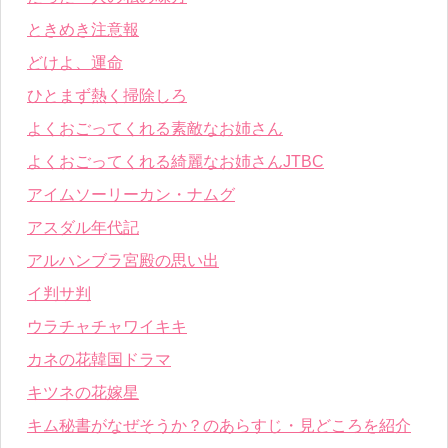
ときめき注意報
どけよ、運命
ひとまず熱く掃除しろ
よくおごってくれる素敵なお姉さん
よくおごってくれる綺麗なお姉さんJTBC
アイムソーリーカン・ナムグ
アスダル年代記
アルハンブラ宮殿の思い出
イ判サ判
ウラチャチャワイキキ
カネの花韓国ドラマ
キツネの花嫁星
キム秘書がなぜそうか？のあらすじ・見どころを紹介