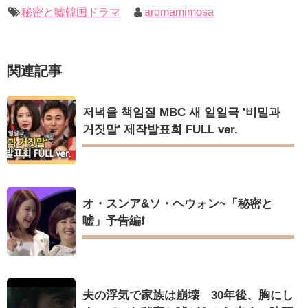
キングを一部公開（DVD-SET2特典映像より）
幻の王女チャミョンゴ エンディング
秘密と嘘韓国ドラマ
aromamimosa
YUCHUN ♥ LOVE 15 「成均館 5話」
[Fan MV]七日の王妃(7일의 왕비)OST – 정기고 (Junggigo) – 그
리고 그려도 (Miss You In My Heart)
俳優カン・ギヨン、突然の熱愛宣言…「キム秘書がなぜそう
関連記事
か」出演で話題 Big News TV
Powered by livedoor 相互RSS
저녁을 책임질 MBC 새 일일극 '비밀과
거짓말' 제작발표회 FULL ver.
Powered by livedoor 相互RSS
オ・スンア&ソ・ヘウォン~「秘密と
嘘」予告編❗
夫の浮気で家族は崩壊 30年後、胸にし