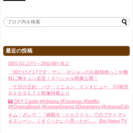
最近の投稿
SBS [피고인] – 28일(화) 예고
「30だけど17です」ヤン・セジョンのお姫様抱っこや腕
枕に胸キュン必至！スペシャル映像公開！
「七日の王妃」パク・ミニョン インタビュー 7/3発売
ＤＶＤＳＥＴ１映像特典より
🏰 SKY Castle #Kdrama #Doramas #Netflix
#KDramaBrasil #KoreanDrama #Dorameira #KdramaEdit
キム・ガンウ「『婿殿オ・ジャクドゥ』でのプチトマト
キスシーン、くすぐったいと思ったが…」 Big News TV