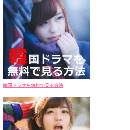
チョ・ヒョンジェ 조현재 九尾狐外伝 制作発表会
キム・テヒの弟イ・ワン♥イ・ボミ、今日（28日）結婚……
「ライフ・ オン・ マーズ」2019年11月2日TSUTAYAにて先行
レンタル開始！
(ENG SUB) Behind The Scene Hyun Bin 현빈❤️ 손예진 Son Ye
Jin-Crash Landing On You/ヒョンビン❤️ソンイェジン / エンジョイ❕
ユン・ギュンサン、番組にも登場した愛猫が急死…イ・ソンギ
ョンら同僚芸能人から慰めの言葉が続々 – Taka News
キム・レウォンの影絵遊び！？「黒騎士～永遠の約束～」メイ
キングを一部公開（DVD-SET2特典映像より）
「まず熱く掃除せよ」女優キム・ユジョン、「健康がとても回
復…痩せたのはソン・ジェリムのせい!? 」 (11/26)
【裏芸能】キムユジョンの熱愛彼氏はあの大物俳優
キム・ユジョン、美しいセルフショットで近況を伝える“会いた
韓国ドラマを無料で見る方法
いでしょ？” Big News TV
キム・ユジョン、新ドラマ「まず熱く掃除せよ」に出演確
定…“台本を見た瞬間惹かれた” 20180123
幻の王女チャミョンゴ エンディング
YUCHUN ♥ LOVE 15 「成均館 5話」
[Fan MV]七日の王妃(7일의 왕비)OST – 정기고 (Junggigo) – 그
리고 그려도 (Miss You In My Heart)
俳優カン・ギヨン、突然の熱愛宣言…「キム秘書がなぜそう
か」出演で話題 Big News TV