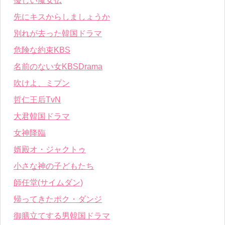
優しい魔女伝
先にキスからしましょうか
別れが去った韓国ドラマ
危険な約束KBS
名前のない女KBSDrama
吹けよ、ミプン
哲仁王后TvN
大君韓国ドラマ
女神降臨
婿殿オ・ジャクトゥ
小さな神の子どもたち
師任堂(サイムダン)
帰ってきたポク・ダンジ
御膳立てする男韓国ドラマ