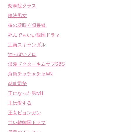
梨泰院クラス
検法男女
椿の花咲く頃동백
死んでもいい韓国ドラマ
江南スキャンダル
油っぽいメロ
浪漫ドクターキムサブSBS
海街チャチャチャtvN
熱血司祭
王になった男tvN
王は愛する
王女ピョンガン
甘い敵韓国ドラマ