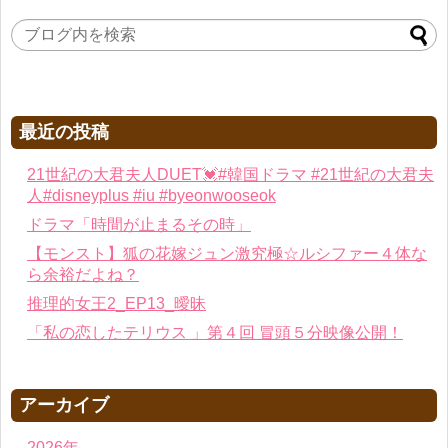
最近の投稿
21世紀の大君夫人DUET💓#韓国ドラマ #21世紀の大君夫
人#disneyplus #iu #byeonwooseok
ドラマ「時間が止まるその時」
【モンスト】狐の花嫁ジュン激究極☆ルシファー４体な
ら余裕だよね？
推理的女王2_EP13_曖昧
「私の恋したテリウス 」第４回 冒頭５分映像公開！
アーカイブ
2026年