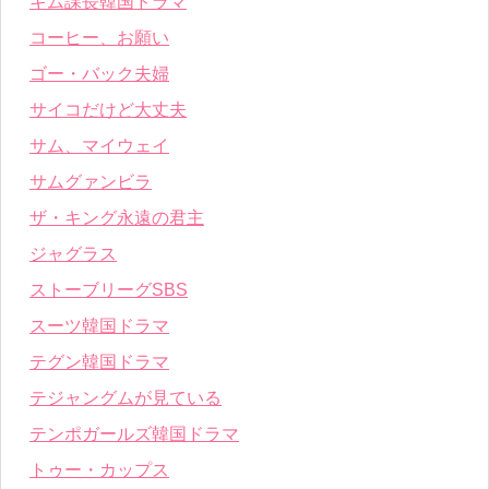
キム課長韓国ドラマ
コーヒー、お願い
ゴー・バック夫婦
サイコだけど大丈夫
サム、マイウェイ
サムグァンビラ
ザ・キング永遠の君主
ジャグラス
ストーブリーグSBS
スーツ韓国ドラマ
テグン韓国ドラマ
テジャングムが見ている
テンポガールズ韓国ドラマ
トゥー・カップス