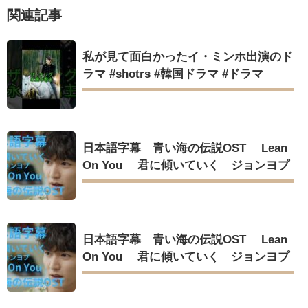
俳優カン・ギヨン、突然の熱愛宣言…「キム秘書がなぜそう
関連記事
か」出演で話題 Big News TV
私が見て面白かったイ・ミンホ出演のド
ラマ #shotrs #韓国ドラマ #ドラマ
Powered by livedoor 相互RSS
日本語字幕 青い海の伝説OST Lean
On You 君に傾いていく ジョンヨプ
日本語字幕 青い海の伝説OST Lean
On You 君に傾いていく ジョンヨプ