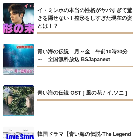
イ・ミンホの本当の性格がヤバすぎて驚
きを隠せない！整形をしすぎた現在の姿
とは！？
青い海の伝説 月～金 午前10時30分
～ 全国無料放送 BSJapanext
青い海の伝説 OST [ 風の花 / イ.ソニ ]
韓国ドラマ【青い海の伝説-The Legend