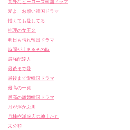
意外なヒーローズ韓国ドラマ
愛よ、お願い韓国ドラマ
憎くても愛してる
推理の女王２
明日も晴れ韓国ドラマ
時間が止まるその時
最強配達人
最後まで愛
最後まで愛韓国ドラマ
最高の一発
最高の離婚韓国ドラマ
月が浮かぶ川
月桂樹洋服店の紳士たち
未分類