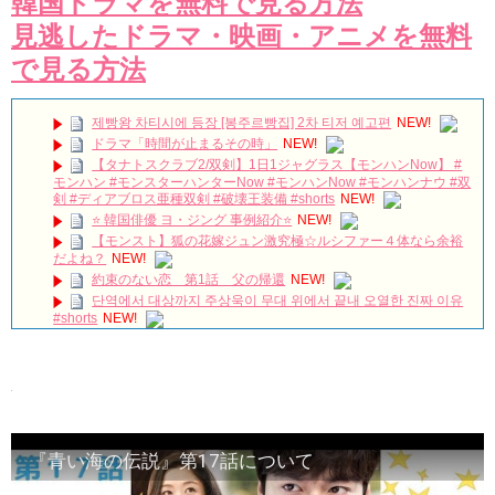
韓国ドラマを無料で見る方法
見逃したドラマ・映画・アニメを無料
で見る方法
제빵왕 차티시에 등장 [봉주르빵집] 2차 티저 예고편
NEW!
ドラマ「時間が止まるその時」
NEW!
【タナトスクラブ2/双剣】1日1ジャグラス【モンハンNow】 #
モンハン #モンスターハンターNow #モンハンNow #モンハンナウ #双
剣 #ディアブロス亜種双剣 #破壊王装備 #shorts
NEW!
⭐️ 韓国俳優 ヨ・ジング 事例紹介⭐️
NEW!
【モンスト】狐の花嫁ジュン激究極☆ルシファー４体なら余裕
だよね？
NEW!
約束のない恋 第1話 父の帰還
NEW!
단역에서 대상까지 주상욱이 무대 위에서 끝내 오열한 진짜 이유
#shorts
NEW!
適齢期惑々ロマンス～お父さんが変～ トレーラー
NEW!
첫눈에 반한 소지섭의 눈빛💘So Ji-sub's Love-at-First-Sight
Gaze 💘一目惚れしたソ・ジソブのまなざし💘苏志燮一见钟情的眼神
💘
NEW!
推理的女王2_EP13_曖昧
NEW!
梨泰院クラス聖地巡礼🎬#韓国 #韓国旅行
NEW!
「私の恋したテリウス 」第４回 冒頭５分映像公開！
NEW!
『青い海の伝説』第17話について
「違う（ちがう）・異なる」を韓国語では？「다르다（タル