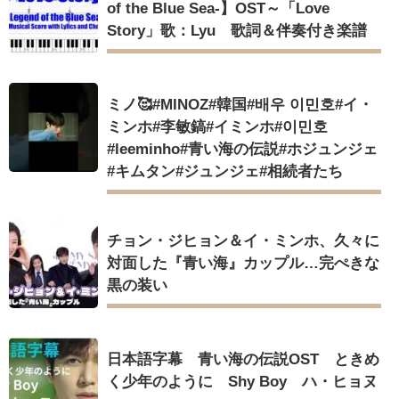
of the Blue Sea-】OST～「Love
Story」歌：Lyu 歌詞＆伴奏付き楽譜
ミノ🥰#MINOZ#韓国#배우 이민호#イ・
ミンホ#李敏鎬#イミンホ#이민호
#leeminho#青い海の伝説#ホジュンジェ
#キムタン#ジュンジェ#相続者たち
チョン・ジヒョン＆イ・ミンホ、久々に
対面した『青い海』カップル…完ぺきな
黒の装い
日本語字幕 青い海の伝説OST ときめ
く少年のように Shy Boy ハ・ヒョヌ