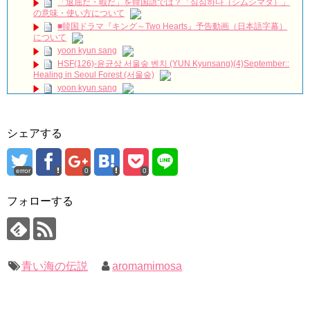
「退屈だ・暇だ」を韓国語では？「심심하다（シムシマダ）」
「私の恋したテリウス 」第４回 冒頭５分映像公開！
NEW!
の意味・使い方について
ハン・ヘジン 한혜진 – (선공개) 강남 3대 얼짱 출신 &#39;한혜진
■韓国ドラマ『キング～Two Hearts』予告動画（日本語字幕）
언니&#39; (ft. 도여니의 학창시절) | 편 먹고 갈래요? 밥블레스유 2
について
bobblessyou2 EP.18
yoon kyun sang
ソン・ヘギョ – ソンヘギョ キスまとめ
HSF(126)-윤균상 서울숲 벤치 (YUN Kyunsang)(4)September::
ハン・ヘジン 한혜진 – Still We (여전히 우리는)
Healing in Seoul Forest (서울숲)
한가인 –
yoon kyun sang
「ライフ・ オン・ マーズ」2019年11月2日TSUTAYAにて先行
ユン・ギュンサン主演「潜入弁護人」第1回特別公開！
レンタル開始！
九尾狐外伝 第２話 キム・ジウ チョ・ヒョンジェ
(ENG SUB) Behind The Scene Hyun Bin 현빈❤️ 손예진 Son Ye
九尾狐外伝 メイキング03 ハン・イェスル
シェアする
Jin-Crash Landing On You/ヒョンビン❤️ソンイェジン / エンジョイ❕
チョ・ヒョンジェ 조현재 九尾狐外伝 制作発表会
キム・テヒの弟イ・ワン♥イ・ボミ、今日（28日）結婚……
ユン・ギュンサン、番組にも登場した愛猫が急死…イ・ソンギ
ョンら同僚芸能人から慰めの言葉が続々 – Taka News
error
0
0
「まず熱く掃除せよ」女優キム・ユジョン、「健康がとても回
キム・レウォンの影絵遊び！？「黒騎士～永遠の約束～」メイ
復…痩せたのはソン・ジェリムのせい!? 」 (11/26)
キングを一部公開（DVD-SET2特典映像より）
フォローする
【裏芸能】キムユジョンの熱愛彼氏はあの大物俳優
キム・ユジョン、美しいセルフショットで近況を伝える“会いた
いでしょ？” Big News TV
キム・ユジョン、新ドラマ「まず熱く掃除せよ」に出演確
定…“台本を見た瞬間惹かれた” 20180123
幻の王女チャミョンゴ エンディング
青い海の伝説
aromamimosa
Powered by livedoor 相互RSS
YUCHUN ♥ LOVE 15 「成均館 5話」
[Fan MV]七日の王妃(7일의 왕비)OST – 정기고 (Junggigo) – 그
리고 그려도 (Miss You In My Heart)