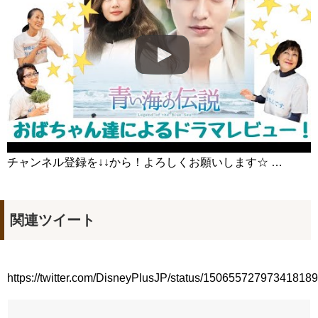
ダ）」の意味・使い方について
について
「退屈だ・暇だ」を韓国語では？「심심하다（シムシマダ）」
の意味・使い方について
■韓国ドラマ『キング～Two Hearts』予告動画（日本語字幕）
について
yoon kyun sang
HSF(126)-윤균상 서울숲 벤치 (YUN Kyunsang)(4)September::
Healing in Seoul Forest (서울숲)
yoon kyun sang
ユン・ギュンサン主演「潜入弁護人」第1回特別公開！
ハン・ヘジン 한혜진 – (선공개) 강남 3대 얼짱 출신 &#39;한혜진
언니&#39; (ft. 도여니의 학창시절) | 편 먹고 갈래요? 밥블레스유 2
チャンネル登録を↓↓から！よろしくお願いします☆ …
bobblessyou2 EP.18
ソン・ヘギョ – ソンヘギョ キスまとめ
ハン・ヘジン 한혜진 – Still We (여전히 우리는)
한가인 –
関連ツイート
九尾狐外伝 第２話 キム・ジウ チョ・ヒョンジェ
九尾狐外伝 メイキング03 ハン・イェスル
チョ・ヒョンジェ 조현재 九尾狐外伝 制作発表会
キム・テヒの弟イ・ワン♥イ・ボミ、今日（28日）結婚……
https://twitter.com/DisneyPlusJP/status/15065572797341818
「ライフ・ オン・ マーズ」2019年11月2日TSUTAYAにて先行
レンタル開始！
(ENG SUB) Behind The Scene Hyun Bin 현빈❤️ 손예진 Son Ye