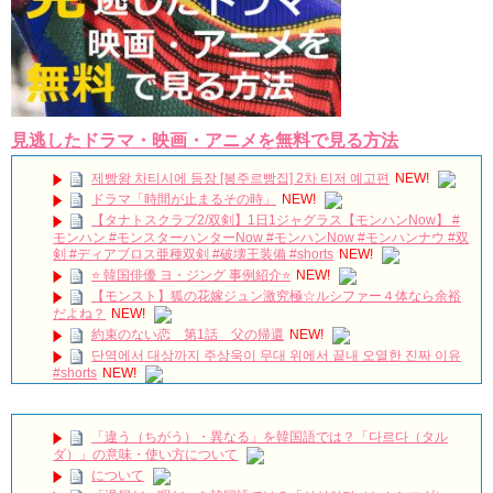
見逃したドラマ・映画・アニメを無料で見る方法
제빵왕 차티시에 등장 [봉주르빵집] 2차 티저 예고편
NEW!
ドラマ「時間が止まるその時」
NEW!
【タナトスクラブ2/双剣】1日1ジャグラス【モンハンNow】 #
モンハン #モンスターハンターNow #モンハンNow #モンハンナウ #双
剣 #ディアブロス亜種双剣 #破壊王装備 #shorts
NEW!
⭐️ 韓国俳優 ヨ・ジング 事例紹介⭐️
NEW!
【モンスト】狐の花嫁ジュン激究極☆ルシファー４体なら余裕
だよね？
NEW!
約束のない恋 第1話 父の帰還
NEW!
단역에서 대상까지 주상욱이 무대 위에서 끝내 오열한 진짜 이유
#shorts
NEW!
適齢期惑々ロマンス～お父さんが変～ トレーラー
NEW!
첫눈에 반한 소지섭의 눈빛💘So Ji-sub's Love-at-First-Sight
Gaze 💘一目惚れしたソ・ジソブのまなざし💘苏志燮一见钟情的眼神
「違う（ちがう）・異なる」を韓国語では？「다르다（タル
💘
NEW!
ダ）」の意味・使い方について
推理的女王2_EP13_曖昧
NEW!
について
梨泰院クラス聖地巡礼🎬#韓国 #韓国旅行
NEW!