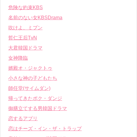
危険な約束KBS
名前のない女KBSDrama
吹けよ、ミプン
哲仁王后TvN
大君韓国ドラマ
女神降臨
婿殿オ・ジャクトゥ
小さな神の子どもたち
師任堂(サイムダン)
帰ってきたポク・ダンジ
御膳立てする男韓国ドラマ
恋するアプリ
恋はチーズ・イン・ザ・トラップ