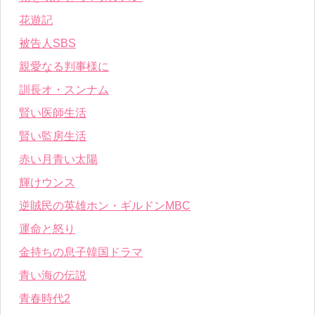
花遊記
被告人SBS
親愛なる判事様に
訓長オ・スンナム
賢い医師生活
賢い監房生活
赤い月青い太陽
輝けウンス
逆賊民の英雄ホン・ギルドンMBC
運命と怒り
金持ちの息子韓国ドラマ
青い海の伝説
青春時代2