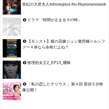
世紀の大君夫人#disneyplus #iu #byeonwooseok
ドラマ「時間が止まるその時」
【モンスト】狐の花嫁ジュン激究極☆ルシフ
ァー４体なら余裕だよね？
推理的女王2_EP13_曖昧
「私の恋したテリウス 」第４回 冒頭５分映
像公開！