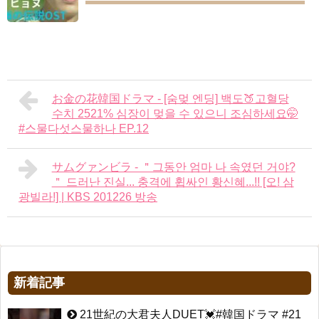
お金の花韓国ドラマ - [숨멎 엔딩] 백도🍑고혈당
수치 2521% 심장이 멎을 수 있으니 조심하세요🤭
#스물다섯스물하나 EP.12
サムグァンビラ - ＂그동안 엄마 나 속였던 거야?
＂ 드러난 진실... 충격에 휩싸인 황신혜...!! [오! 삼
광빌라!] | KBS 201226 방송
新着記事
21世紀の大君夫人DUET💓#韓国ドラマ #21