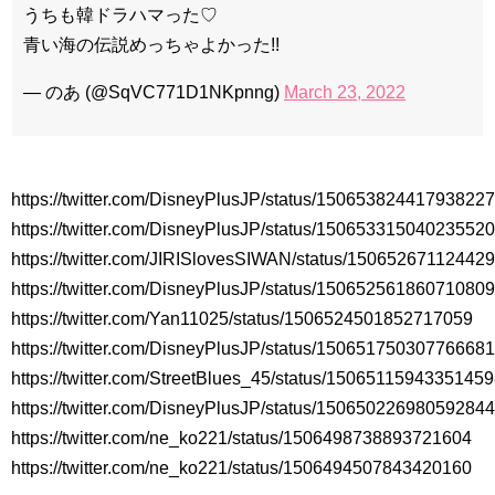
Jin-Crash Landing On You/ヒョンビン❤️ソンイェジン / エンジョイ❕
うちも韓ドラハマった♡
ユン・ギュンサン、番組にも登場した愛猫が急死…イ・ソンギ
青い海の伝説めっちゃよかった!!
ョンら同僚芸能人から慰めの言葉が続々 – Taka News
キム・レウォンの影絵遊び！？「黒騎士～永遠の約束～」メイ
— のあ (@SqVC771D1NKpnng)
March 23, 2022
キングを一部公開（DVD-SET2特典映像より）
「まず熱く掃除せよ」女優キム・ユジョン、「健康がとても回
復…痩せたのはソン・ジェリムのせい!? 」 (11/26)
【裏芸能】キムユジョンの熱愛彼氏はあの大物俳優
キム・ユジョン、美しいセルフショットで近況を伝える“会いた
いでしょ？” Big News TV
https://twitter.com/DisneyPlusJP/status/15065382441793822
キム・ユジョン、新ドラマ「まず熱く掃除せよ」に出演確
https://twitter.com/DisneyPlusJP/status/15065331504023552
定…“台本を見た瞬間惹かれた” 20180123
幻の王女チャミョンゴ エンディング
https://twitter.com/JIRISlovesSIWAN/status/15065267112442
YUCHUN ♥ LOVE 15 「成均館 5話」
https://twitter.com/DisneyPlusJP/status/15065256186071080
[Fan MV]七日の王妃(7일의 왕비)OST – 정기고 (Junggigo) – 그
리고 그려도 (Miss You In My Heart)
https://twitter.com/Yan11025/status/1506524501852717059
俳優カン・ギヨン、突然の熱愛宣言…「キム秘書がなぜそう
https://twitter.com/DisneyPlusJP/status/15065175030776668
か」出演で話題 Big News TV
https://twitter.com/StreetBlues_45/status/1506511594335145
https://twitter.com/DisneyPlusJP/status/15065022698059284
https://twitter.com/ne_ko221/status/1506498738893721604
https://twitter.com/ne_ko221/status/1506494507843420160
Powered by livedoor 相互RSS