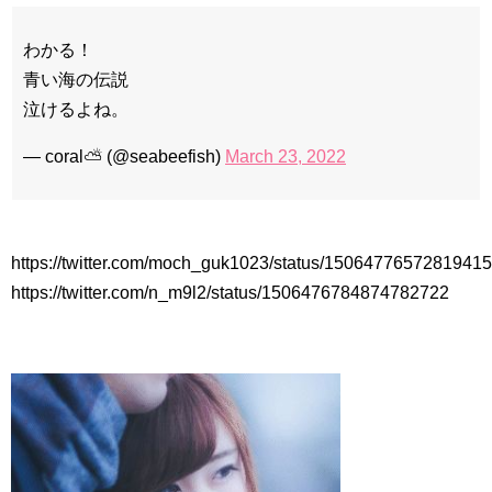
わかる！
青い海の伝説
泣けるよね。
— coral⛅ (@seabeefish)
March 23, 2022
https://twitter.com/moch_guk1023/status/1506477657281941
https://twitter.com/n_m9l2/status/1506476784874782722