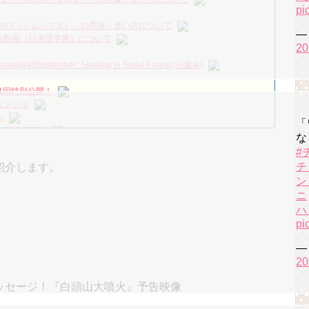
2/30/2023 no.112
NEW!
pi
様」視聴率7.8％で水木ドラマ1位をキープ Big News TV
NEW!
하다（シムシマダ）」の意味・使い方について
— 
짱 출신 &#39;한혜진 언니&#39; (ft. 도여니의 학창시절) | 편 먹고 갈래
』予告動画（日本語字幕）について
20
)(4)September:: Healing in Seoul Forest (서울숲)
우리는)
1回特別公開！
月2日TSUTAYAにて先行レンタル開始！
ョンジェ
 Bin 현빈❤️ 손예진 Son Ye Jin-Crash Landing On You/ヒョンビン❤️ソンイ
ル
「
 制作発表会
な
が急死…イ・ソンギョンら同僚芸能人から慰めの言葉が続々 – Taka
（28日）結婚……
#
ン、「健康がとても回復…痩せたのはソン・ジェリムのせい!? 」
永遠の約束～」メイキングを一部公開（DVD-SET2特典映像より）
チ
紹介します。
ン
の大物俳優
を伝える“会いたいでしょ？” Big News TV
ニ
よ」に出演確定…“台本を見た瞬間惹かれた” 20180123
ハ
pi
(Junggigo) – 그리고 그려도 (Miss You In My Heart)
— 
秘書がなぜそうか」出演で話題 Big News TV
20
ッセージ！『白頭山大噴火』予告映像