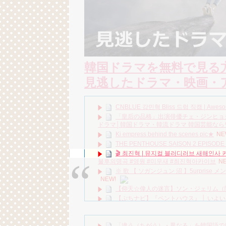
韓国ドラマを無料で見る
見逃したドラマ・映画・
CNBLUE 강민혁 Bliss 드럼 직캠 | Awes
「皇后の品格」出演俳優チェ・ジンヒョ
ドラマ│韓国ドラマ・韓流ドラマ 韓国芸能なら
Ki empress behind the scenes pic★
NE
THE PENTHOUSE SAISON 2 EPISODE 
🎬 최진혁 | 뮤지컬 블러디러브 새해인사 커튼콜
불후의명곡 #영원 #미우새 #최진혁아카이브
N
※ 歌 【 ソガンジュン 沼 】5urprise
NEW!
【仰天☆偉人の迷言】ソン・ジェリム（
【ぷちナビ】『ペントハウス』 │ いよ
【年収バレる】一発のギャラ最高額を聞
チョン・ウンウ急逝…享年40歳｜最後の
「違う（ちがう）・異なる」を韓国語で