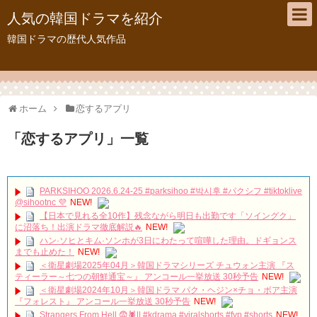
人気の韓国ドラマを紹介
韓国ドラマの歴代人気作品
ホーム
恋するアプリ
「
恋するアプリ
」
一覧
PARKSIHOO 2026.6.24-25 #parksihoo #박시후 #パクシフ #tiktoklive
@sihootnc 💜
NEW!
【日本で見れる全10作】残念ながら明日も出勤です「ソイングク」
に沼落ち！出演ドラマ徹底解説🔥
NEW!
ハン·ソヒとキム·ソンホが3日にわたって喧嘩した理由。ドギョンス
までも止めた！
NEW!
＜衛星劇場2025年04月＞韓国ドラマシリーズ チュウォン主演 『ス
ティーラー～七つの朝鮮通宝～』 アンコール一挙放送 30秒予告
NEW!
＜衛星劇場2024年10月＞韓国ドラマ パク・ヘジン×チョ・ボア主演
『フォレスト』 アンコール一挙放送 30秒予告
NEW!
Strangers From Hell 😨🕷️|| #kdrama #viralshorts #fyp #shorts
NEW!