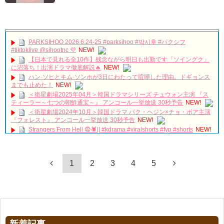
PARKSIHOO 2026.6.24-25 #parksihoo #박시후 #パクシフ
#tiktoklive @sihootnc 💜
NEW!
【日本で見れる全10作】残念ながら明日も出勤です「ソイングク」
に沼落ち！出演ドラマ徹底解説🔥
NEW!
ハン·ソヒとキム·ソンホが3日にわたって喧嘩した理由。ドギョンス
までも止めた！
NEW!
＜衛星劇場2025年04月＞韓国ドラマシリーズ チュウォン主演 『ス
ティーラー～七つの朝鮮通宝～』 アンコール一挙放送 30秒予告
NEW!
＜衛星劇場2024年10月＞韓国ドラマ パク・ヘジン×チョ・ボア主演
『フォレスト』 アンコール一挙放送 30秒予告
NEW!
Strangers From Hell 😨🕷️|| #kdrama #viralshorts #fyp #shorts
NEW!
ルーニーは知っていたパク・チソンのオフザボールを_
NEW!
「違う（ちがう）・異なる」を韓国語では？「다르다（タルダ）」
【公式】韓国ドラマ「ウラチャチャ My Love」DVD予告編
NEW!
1
2
3
4
5
の意味・使い方について
について
サム、マイウェイOSTメドレー 心を動かす曲
NEW!
「退屈だ・暇だ」を韓国語では？「심심하다（シムシマダ）」の意
‪サウンドチェック‬ 260719FAN-CON [UNCHANGED] #myungsoo #
味・使い方について
台湾 #キムミョンス #kimmyungsoo #김명수
NEW!
■韓国ドラマ『キング～Two Hearts』予告動画（日本語字幕）につい
150927 日韓交流おまつり Davichi 憎くても 愛してるから(Hate You
て
But I Love You) 다비치
NEW!
yoon kyun sang
[FMV] 이판사판(イ判サ判) – DMEANOR(디미너) – The