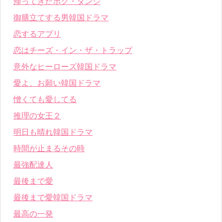
帰ってきたポク・ダンジ
御膳立てする男韓国ドラマ
恋するアプリ
恋はチーズ・イン・ザ・トラップ
意外なヒーローズ韓国ドラマ
愛よ、お願い韓国ドラマ
憎くても愛してる
推理の女王２
明日も晴れ韓国ドラマ
時間が止まるその時
最強配達人
最後まで愛
最後まで愛韓国ドラマ
最高の一発