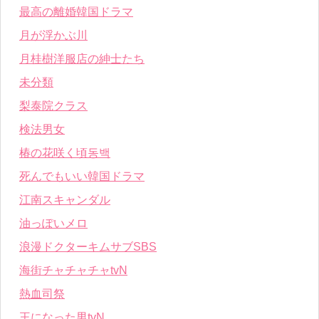
最高の離婚韓国ドラマ
月が浮かぶ川
月桂樹洋服店の紳士たち
未分類
梨泰院クラス
検法男女
椿の花咲く頃동백
死んでもいい韓国ドラマ
江南スキャンダル
油っぽいメロ
浪漫ドクターキムサブSBS
海街チャチャチャtvN
熱血司祭
王になった男tvN