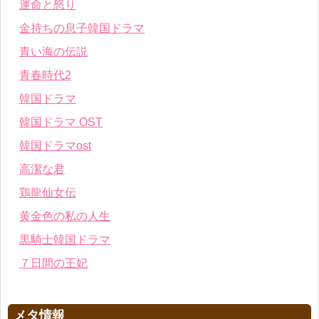
運命と怒り
金持ちの息子韓国ドラマ
青い海の伝説
青春時代2
韓国ドラマ
韓国ドラマ OST
韓国ドラマost
高潔な君
鶏龍仙女伝
黄金色の私の人生
黒騎士韓国ドラマ
７日間の王妃
メタ情報