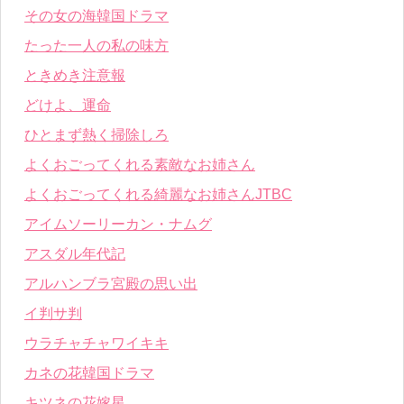
その女の海韓国ドラマ
たった一人の私の味方
ときめき注意報
どけよ、運命
ひとまず熱く掃除しろ
よくおごってくれる素敵なお姉さん
よくおごってくれる綺麗なお姉さんJTBC
アイムソーリーカン・ナムグ
アスダル年代記
アルハンブラ宮殿の思い出
イ判サ判
ウラチャチャワイキキ
カネの花韓国ドラマ
キツネの花嫁星