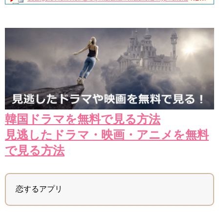
ルーニーは知っていたパク・チソンのオフザボールを_
NEW!
【公式】韓国ドラマ「ウラチャチャ My Love」DVD予告編
NEW!
サム、マイウェイOSTメドレー 心を動かす曲
NEW!
‪サウンドチェック‬ 260719FAN-CON [UNCHANGED] #myungsoo #
台湾 #キムミョンス #kimmyungsoo #김명수
NEW!
150927 日韓交流おまつり Davichi 憎くても 愛してるから(Hate You
But I Love You) 다비치
NEW!
[FMV] 이판사판(イ判サ判) – DMEANOR(디미너) – The
Moment
NEW!
「違う（ちがう）・異なる」を韓国語では？「다르다（タルダ）」
の意味・使い方について
韓国ドラマを無料で見る方法
について
「退屈だ・暇だ」を韓国語では？「심심하다（シムシマダ）」の意
見逃したドラマ・映画・アニメを無料
味・使い方について
■韓国ドラマ『キング～Two Hearts』予告動画（日本語字幕）につい
で見る方法
て
yoon kyun sang
HSF(126)-윤균상 서울숲 벤치 (YUN Kyunsang)(4)September::
Healing in Seoul Forest (서울숲)
恋するアプリ
yoon kyun sang
ユン・ギュンサン主演「潜入弁護人」第1回特別公開！
ハン・ヘジン 한혜진 – (선공개) 강남 3대 얼짱 출신 &#39;한혜진 언니
&#39; (ft. 도여니의 학창시절) | 편 먹고 갈래요? 밥블레스유 2 bobblessyou2