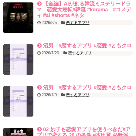
EP.18
【全編】AIが創る韓流ミステリードラ
ソン・ヘギョ – ソンヘギョ キスまとめ
マ 恋愛大逆転#韓流 #kdrama #コメデ
ハン・ヘジン 한혜진 – Still We (여전히 우리는)
ィ #ai #shorts #ネタ
한가인 –
2026/8/5
恋するアプリ
九尾狐外伝 第２話 キム・ジウ チョ・ヒョンジェ
九尾狐外伝 メイキング03 ハン・イェスル
チョ・ヒョンジェ 조현재 九尾狐外伝 制作発表会
キム・テヒの弟イ・ワン♥イ・ボミ、今日（28日）結婚……
沼男 #恋するアプリ #恋愛 #ともクロ
「ライフ・ オン・ マーズ」2019年11月2日TSUTAYAにて先行レンタ
2026/7/26
恋するアプリ
ル開始！
(ENG SUB) Behind The Scene Hyun Bin 현빈❤️ 손예진 Son Ye Jin-
Crash Landing On You/ヒョンビン❤️ソンイェジン / エンジョイ❕
ユン・ギュンサン、番組にも登場した愛猫が急死…イ・ソンギョン
ら同僚芸能人から慰めの言葉が続々 – Taka News
キム・レウォンの影絵遊び！？「黒騎士～永遠の約束～」メイキン
グを一部公開（DVD-SET2特典映像より）
沼男 #恋するアプリ #恋愛 #ともクロ
「まず熱く掃除せよ」女優キム・ユジョン、「健康がとても回復…
2026/7/9
恋するアプリ
痩せたのはソン・ジェリムのせい!? 」 (11/26)
【裏芸能】キムユジョンの熱愛彼氏はあの大物俳優
キム・ユジョン、美しいセルフショットで近況を伝える“会いたいで
しょ？” Big News TV
キム・ユジョン、新ドラマ「まず熱く掃除せよ」に出演確定…“台本
を見た瞬間惹かれた” 20180123
02-妙子も恋愛アプリを使うべきだ#ア
幻の王女チャミョンゴ エンディング
プリで恋する 20 の条件 #本田翼 杉野遥
YUCHUN ♥ LOVE 15 「成均館 5話」