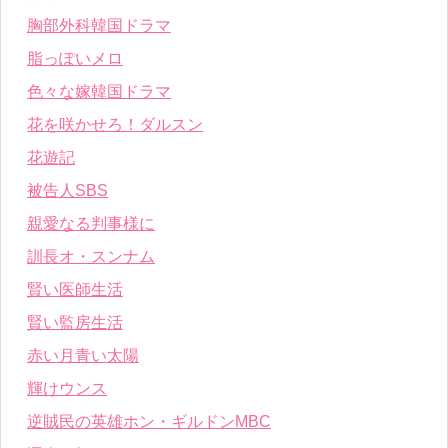
胸部外科韓国ドラマ
脂っぽいメロ
色々な嫁韓国ドラマ
花を咲かせろ！ダルスン
花遊記
被告人SBS
親愛なる判事様に
訓長オ・スンナム
賢い医師生活
賢い監房生活
赤い月青い太陽
輝けウンス
逆賊民の英雄ホン・ギルドンMBC