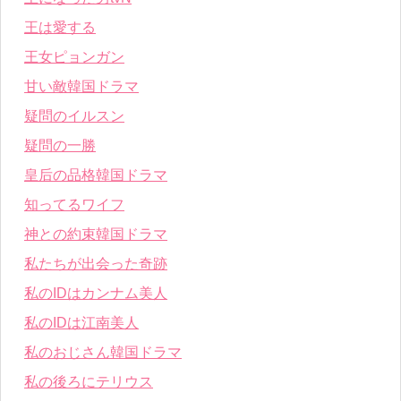
王は愛する
王女ピョンガン
甘い敵韓国ドラマ
疑問のイルスン
疑問の一勝
皇后の品格韓国ドラマ
知ってるワイフ
神との約束韓国ドラマ
私たちが出会った奇跡
私のIDはカンナム美人
私のIDは江南美人
私のおじさん韓国ドラマ
私の後ろにテリウス