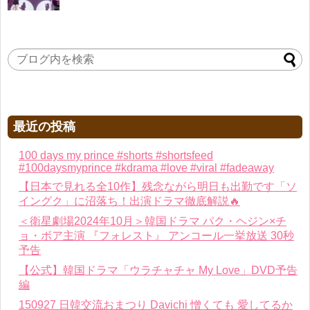
Powered by livedoor 相互RSS
最近の投稿
100 days my prince #shorts #shortsfeed
#100daysmyprince #kdrama #love #viral #fadeaway
【日本で見れる全10作】残念ながら明日も出勤です「ソ
イングク」に沼落ち！出演ドラマ徹底解説🔥
＜衛星劇場2024年10月＞韓国ドラマ パク・ヘジン×チ
ョ・ボア主演 『フォレスト』 アンコール一挙放送 30秒
予告
【公式】韓国ドラマ「ウラチャチャ My Love」DVD予告
編
150927 日韓交流おまつり Davichi 憎くても 愛してるか