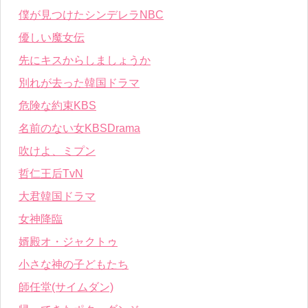
僕が見つけたシンデレラNBC
優しい魔女伝
先にキスからしましょうか
別れが去った韓国ドラマ
危険な約束KBS
名前のない女KBSDrama
吹けよ、ミプン
哲仁王后TvN
大君韓国ドラマ
女神降臨
婿殿オ・ジャクトゥ
小さな神の子どもたち
師任堂(サイムダン)