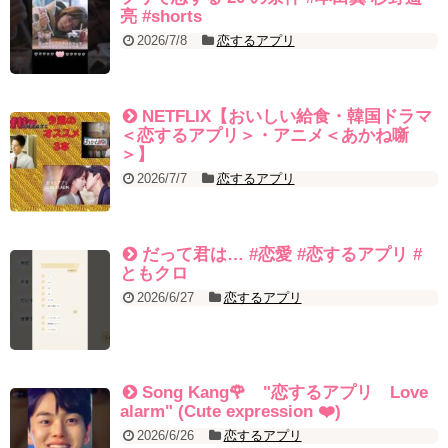
亮 #shorts
[Fan MV]七日の王妃(7일의 왕비)OST – 정기고 (Junggigo) – 그리고
그려도 (Miss You In My Heart)
2026/7/8
恋するアプリ
俳優カン・ギヨン、突然の熱愛宣言…「キム秘書がなぜそうか」出
演で話題 Big News TV
NETFLIX【おいしい給食・韓国ドラマ
＜恋するアプリ＞・アニメ＜あかね噺
＞】
Powered by livedoor 相互RSS
2026/7/7
恋するアプリ
だって君は… #恋愛 #恋するアプリ #
ともクロ
2026/6/27
恋するアプリ
Song Kang🌹 "恋するアプリ Love
alarm" (Cute expression ❤️)
2026/6/26
恋するアプリ