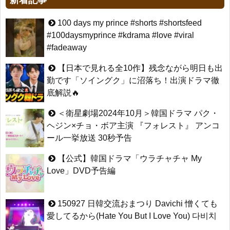
新着記事
Moment
NEW!
HSF(126)-윤균상 서울숲 벤치 (YUN Kyunsang)(4)September::
Healing in Seoul Forest (서울숲)
ハン・ヘジン 한혜진 – (선공개) 강남 3대 얼짱 출신 &#39;한혜진 언니
&#39; (ft. 도여니의 학창시절) | 편 먹고 갈래요? 밥블레스유 2 bobblessyou2
yoon kyun sang
100 days my prince #shorts #shortsfeed
EP.18
ユン・ギュンサン主演「潜入弁護人」第1回特別公開！
#100daysmyprince #kdrama #love #viral
ソン・ヘギョ – ソンヘギョ キスまとめ
九尾狐外伝 第２話 キム・ジウ チョ・ヒョンジェ
#fadeaway
ハン・ヘジン 한혜진 – Still We (여전히 우리는)
九尾狐外伝 メイキング03 ハン・イェスル
한가인 –
チョ・ヒョンジェ 조현재 九尾狐外伝 制作発表会
【日本で見れる全10作】残念ながら明日も出
「ライフ・ オン・ マーズ」2019年11月2日TSUTAYAにて先行レン
キム・テヒの弟イ・ワン♥イ・ボミ、今日（28日）結婚……
タル開始！
「まず熱く掃除せよ」女優キム・ユジョン、「健康がとても回復…
勤です「ソイングク」に沼落ち！出演ドラマ徹
(ENG SUB) Behind The Scene Hyun Bin 현빈❤️ 손예진 Son Ye Jin-
痩せたのはソン・ジェリムのせい!? 」 (11/26)
底解説🔥
Crash Landing On You/ヒョンビン❤️ソンイェジン / エンジョイ❕
【裏芸能】キムユジョンの熱愛彼氏はあの大物俳優
ユン・ギュンサン、番組にも登場した愛猫が急死…イ・ソンギョン
キム・ユジョン、美しいセルフショットで近況を伝える“会いたいで
ら同僚芸能人から慰めの言葉が続々 – Taka News
＜衛星劇場2024年10月＞韓国ドラマ パク・
しょ？” Big News TV
キム・レウォンの影絵遊び！？「黒騎士～永遠の約束～」メイキン
ヘジン×チョ・ボア主演 『フォレスト』 アンコ
キム・ユジョン、新ドラマ「まず熱く掃除せよ」に出演確定…“台本
グを一部公開（DVD-SET2特典映像より）
を見た瞬間惹かれた” 20180123
ール一挙放送 30秒予告
幻の王女チャミョンゴ エンディング
YUCHUN ♥ LOVE 15 「成均館 5話」
【公式】韓国ドラマ「ウラチャチャ My
[Fan MV]七日の王妃(7일의 왕비)OST – 정기고 (Junggigo) – 그리고
Love」DVD予告編
그려도 (Miss You In My Heart)
俳優カン・ギヨン、突然の熱愛宣言…「キム秘書がなぜそうか」出
Powered by livedoor 相互RSS
演で話題 Big News TV
150927 日韓交流おまつり Davichi 憎くても
愛してるから(Hate You But I Love You) 다비치