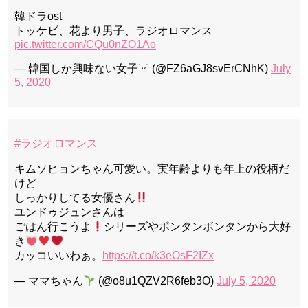
韓ドラost
トッケビ、花より男子、ラジオロマンス
pic.twitter.com/CQu0nZO1Ao
— 韓国しか興味ない女子˙ᵕ˙ (@FZ6aGJ8svErCNhK)
July
5, 2020
#ラジオロマンス
キムソヒョンちゃん可愛い。実年齢よりも年上の役柄だ
けど
しっかりしてる女優さん
ユンドゥジュンさんは
ごはん行こうよ
シリーズやポンタンボンタンから大好
き
カッコいいわぁ。
https://t.co/k3eOsF2IZx
— ママちゃん
(@o8u1QZV2R6feb3O)
July 5, 2020