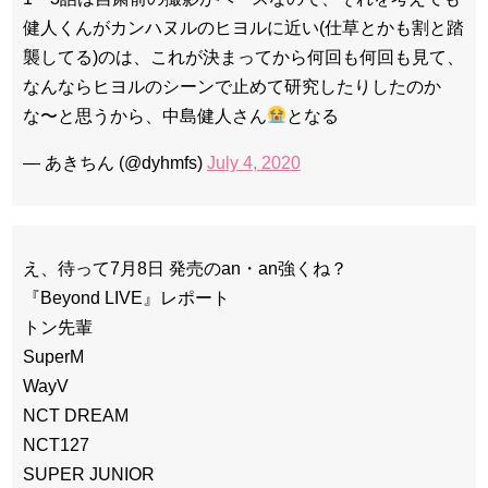
健人くんがカンハヌルのヒヨルに近い(仕草とかも割と踏
襲してる)のは、これが決まってから何回も何回も見て、
なんならヒヨルのシーンで止めて研究したりしたのか
な〜と思うから、中島健人さん
となる
Powered by livedoor 相互RSS
— あきちん (@dyhmfs)
July 4, 2020
え、待って7月8日 発売のan・an強くね？
『Beyond LIVE』レポート
トン先輩
SuperM
WayV
NCT DREAM
NCT127
SUPER JUNIOR