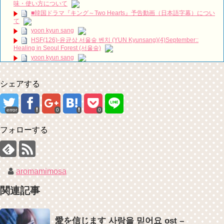
味・使い方について
2PM ジュノ、ドラマ「油っぽいメロ」への愛情“25日までどうやっ
て…” Big News TV
NEW!
■韓国ドラマ『キング～Two Hearts』予告動画（日本語字幕）につい
て
©️ tVN | Women in Love😭❤️#filingforlove #shinhaesun #gongmyung
#kimjaewook #kdrama #shorts
NEW!
yoon kyun sang
【モンスト】狐の花嫁ジュン激究極☆ルシファー４体なら余裕だよ
HSF(126)-윤균상 서울숲 벤치 (YUN Kyunsang)(4)September::
ね？
NEW!
Healing in Seoul Forest (서울숲)
ハン・ヘジン 한혜진 – (선공개) 강남 3대 얼짱 출신 &#39;한혜진 언니
yoon kyun sang
&#39; (ft. 도여니의 학창시절) | 편 먹고 갈래요? 밥블레스유 2 bobblessyou2
ユン・ギュンサン主演「潜入弁護人」第1回特別公開！
EP.18
九尾狐外伝 第２話 キム・ジウ チョ・ヒョンジェ
ソン・ヘギョ – ソンヘギョ キスまとめ
シェアする
九尾狐外伝 メイキング03 ハン・イェスル
ハン・ヘジン 한혜진 – Still We (여전히 우리는)
チョ・ヒョンジェ 조현재 九尾狐外伝 制作発表会
한가인 –
キム・テヒの弟イ・ワン♥イ・ボミ、今日（28日）結婚……
「ライフ・ オン・ マーズ」2019年11月2日TSUTAYAにて先行レンタ
error
0
0
「まず熱く掃除せよ」女優キム・ユジョン、「健康がとても回復…痩
ル開始！
せたのはソン・ジェリムのせい!? 」 (11/26)
(ENG SUB) Behind The Scene Hyun Bin 현빈❤️ 손예진 Son Ye Jin-
フォローする
【裏芸能】キムユジョンの熱愛彼氏はあの大物俳優
Crash Landing On You/ヒョンビン❤️ソンイェジン / エンジョイ❕
キム・ユジョン、美しいセルフショットで近況を伝える“会いたいで
ユン・ギュンサン、番組にも登場した愛猫が急死…イ・ソンギョンら
しょ？” Big News TV
同僚芸能人から慰めの言葉が続々 – Taka News
キム・ユジョン、新ドラマ「まず熱く掃除せよ」に出演確定…“台本
キム・レウォンの影絵遊び！？「黒騎士～永遠の約束～」メイキング
を見た瞬間惹かれた” 20180123
aromamimosa
を一部公開（DVD-SET2特典映像より）
幻の王女チャミョンゴ エンディング
YUCHUN ♥ LOVE 15 「成均館 5話」
関連記事
[Fan MV]七日の王妃(7일의 왕비)OST – 정기고 (Junggigo) – 그리고 그
려도 (Miss You In My Heart)
俳優カン・ギヨン、突然の熱愛宣言…「キム秘書がなぜそうか」出演
愛を信じます 사랑을 믿어요 ost –
で話題 Big News TV