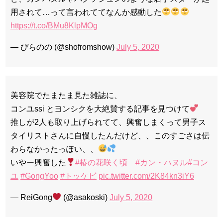
用されて…って言われててなんか感動した
https://t.co/BMu8KlpMOg
— ぴらのの (@shofromshow)
July 5, 2020
美容院でたまたま見た雑誌に、
コンユssi とヨンシクを大絶賛する記事を見つけて
推しが2人も取り上げられてて、興奮しまくって男子ス
タイリストさんに自慢したんだけど、、このすごさは伝
わらなかったっぽい、、
いやー興奮した
#椿の花咲く頃
#カン・ハヌル
#コン
ユ
#GongYoo
#トッケビ
pic.twitter.com/2K84kn3iY6
— ReiGong
︎ (@asakoski)
July 5, 2020