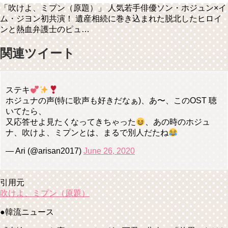
「吹けよ、ミプン（原題）」 人気若手俳優ソン・ホジュン×イ
ム・ジヨン初共演！ 遺産相続に巻き込まれた脱北したヒロイ
ンと熱血弁護士のピュ…
関連ツイート
ステキ
ホジュナの声(特に歌声も好きだなぁ)、あ〜、このOST 聴
いてたら、
又応答せよ見たくなってきちゃった
、あの時のホジュ
ナ、吹けよ、ミプンとは、まるで別人だたね
— Ari (@arisan2017)
June 26, 2020
引用元
吹けよ、ミプン（原題）
●韓流ニュース