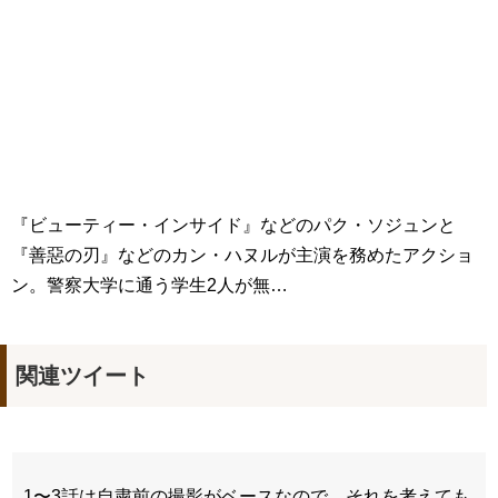
九尾狐外伝 メイキング03 ハン・イェスル
チョ・ヒョンジェ 조현재 九尾狐外伝 制作発表会
キム・テヒの弟イ・ワン♥イ・ボミ、今日（28日）結婚……
「ライフ・ オン・ マーズ」2019年11月2日TSUTAYAにて先行
レンタル開始！
(ENG SUB) Behind The Scene Hyun Bin 현빈❤️ 손예진 Son Ye
Jin-Crash Landing On You/ヒョンビン❤️ソンイェジン / エンジョイ❕
ユン・ギュンサン、番組にも登場した愛猫が急死…イ・ソンギ
ョンら同僚芸能人から慰めの言葉が続々 – Taka News
キム・レウォンの影絵遊び！？「黒騎士～永遠の約束～」メイ
『ビューティー・インサイド』などのパク・ソジュンと
キングを一部公開（DVD-SET2特典映像より）
『善惡の刃』などのカン・ハヌルが主演を務めたアクショ
「まず熱く掃除せよ」女優キム・ユジョン、「健康がとても回
復…痩せたのはソン・ジェリムのせい!? 」 (11/26)
ン。警察大学に通う学生2人が無…
【裏芸能】キムユジョンの熱愛彼氏はあの大物俳優
キム・ユジョン、美しいセルフショットで近況を伝える“会いた
いでしょ？” Big News TV
キム・ユジョン、新ドラマ「まず熱く掃除せよ」に出演確
関連ツイート
定…“台本を見た瞬間惹かれた” 20180123
幻の王女チャミョンゴ エンディング
YUCHUN ♥ LOVE 15 「成均館 5話」
[Fan MV]七日の王妃(7일의 왕비)OST – 정기고 (Junggigo) – 그
리고 그려도 (Miss You In My Heart)
俳優カン・ギヨン、突然の熱愛宣言…「キム秘書がなぜそう
1〜3話は自粛前の撮影がベースなので、それを考えても
か」出演で話題 Big News TV