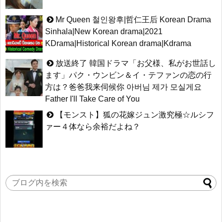
Mr Queen 철인왕후|哲仁王后 Korean Drama
Sinhala|New Korean drama|2021
KDrama|Historical Korean drama|Kdrama
放送終了 韓国ドラマ「お父様、私がお世話し
ます」パク・ウンビン＆イ・テファンの恋の行
方は？爸爸我来伺候你 아버님 제가 모실게요
Father I'll Take Care of You
【モンスト】狐の花嫁ジュン激究極☆ルシフ
ァー４体なら余裕だよね？