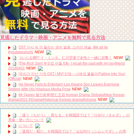
見逃したドラマ・映画・アニメを無料で見る方法
OST 가사 속 안 들리는 영어 발음, 스카이 캐슬, We all lie
#youtubeshorts
NEW!
ついに公開!? イ・ミンホ、仁川空港で女性と一緒に目撃！
NEW!
[The Rich Son] 부잣집 아들 6회- I recall the past with my boyfriend
20180401
NEW!
[우리가 만난 기적 OST | MV] 민채 – 너에게 물들어(Falling into You)
(Official)
NEW!
He Never Fails to Entertain! Lee Kwang Soo Leaves Everyone
Smiling With His Hilarious Media Pose
NEW!
Mr Queen 철인왕후|哲仁王后 Korean Drama Sinhala|New Korean
drama|2021 KDrama|Historical Korean drama|Kdrama
NEW!
【韓国ドラマ】ペントハウス見たときに思ったこと。
NEW!
South Korea Reacts to the Tragic Passing of Song Jae Rim
NEW!
「違う（ちがう）・異なる」を韓国語では？「다르다（タルダ）」の
意味・使い方について
放送終了 韓国ドラマ「お父様、私がお世話します」パク・ウンビン＆
について
イ・テファンの恋の行方は？爸爸我来伺候你 아버님 제가 모실게요 Father I'll
Take Care of You
NEW!
「退屈だ・暇だ」を韓国語では？「심심하다（シムシマダ）」の意