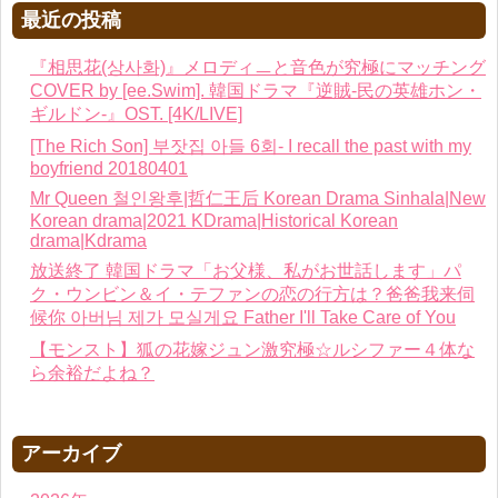
最近の投稿
『相思花(상사화)』メロディㅡと音色が究極にマッチング
COVER by [ee.Swim]. 韓国ドラマ『逆賊-民の英雄ホン・
ギルドン-』OST. [4K/LIVE]
[The Rich Son] 부잣집 아들 6회- I recall the past with my
boyfriend 20180401
Mr Queen 철인왕후|哲仁王后 Korean Drama Sinhala|New
Korean drama|2021 KDrama|Historical Korean
drama|Kdrama
放送終了 韓国ドラマ「お父様、私がお世話します」パ
ク・ウンビン＆イ・テファンの恋の行方は？爸爸我来伺
候你 아버님 제가 모실게요 Father I'll Take Care of You
【モンスト】狐の花嫁ジュン激究極☆ルシファー４体な
ら余裕だよね？
アーカイブ