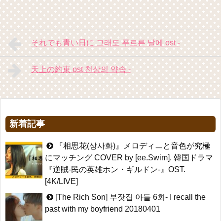
それでも青い日に 그래도 푸르른 날에 ost -
天上の約束 ost 천상의 약속 -
新着記事
『相思花(상사화)』メロディㅡと音色が究極
にマッチング COVER by [ee.Swim]. 韓国ドラマ
『逆賊-民の英雄ホン・ギルドン-』OST.
[4K/LIVE]
[The Rich Son] 부잣집 아들 6회- I recall the
past with my boyfriend 20180401