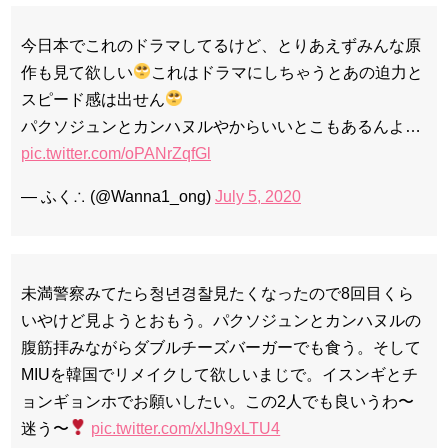
今日本でこれのドラマしてるけど、とりあえずみんな原
作も見て欲しい
これはドラマにしちゃうとあの迫力と
スピード感は出せん
パクソジュンとカンハヌルやからいいとこもあるんよ…
pic.twitter.com/oPANrZqfGl
— ふく∴ (@Wanna1_ong)
July 5, 2020
未満警察みてたら청년경찰見たくなったので8回目くら
いやけど見ようとおもう。パクソジュンとカンハヌルの
腹筋拝みながらダブルチーズバーガーでも食う。そして
MIUを韓国でリメイクして欲しいまじで。イスンギとチ
ョンギョンホでお願いしたい。この2人でも良いうわ〜
迷う〜
pic.twitter.com/xlJh9xLTU4