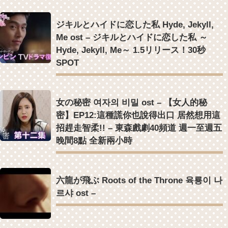
ジキルとハイドに恋した私 Hyde, Jekyll,
Me ost – ジキルとハイドに恋した私 ～
Hyde, Jekyll, Me～ 1.5リリース！30秒
SPOT
女の秘密 여자의 비밀 ost – 【女人的秘
密】EP12:這種謊你也說得出口 居然想用這
招趕走智柔!! – 東森戲劇40頻道 週一至週五
晚間8點 全新兩小時
六龍が飛ぶ Roots of the Throne 육룡이 나
르샤 ost –