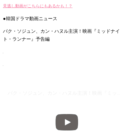
2PM ジュノ、ドラマ「油っぽいメロ」への愛情“25日までどう
見逃し動画がこちらにもあるかも！？
やって…” Big News TV
NEW!
©️ tVN | Women in Love😭❤️#filingforlove #shinhaesun
#gongmyung #kimjaewook #kdrama #shorts
NEW!
●韓国ドラマ動画ニュース
【モンスト】狐の花嫁ジュン激究極☆ルシファー４体なら余裕
だよね？
NEW!
パク・ソジュン、カン・ハヌル主演！映画『ミッドナイ
「違う（ちがう）・異なる」を韓国語では？「다르다（タル
ダ）」の意味・使い方について
ト・ランナー』予告編
について
「退屈だ・暇だ」を韓国語では？「심심하다（シムシマダ）」
の意味・使い方について
■韓国ドラマ『キング～Two Hearts』予告動画（日本語字幕）
について
yoon kyun sang
HSF(126)-윤균상 서울숲 벤치 (YUN Kyunsang)(4)September::
Healing in Seoul Forest (서울숲)
yoon kyun sang
ユン・ギュンサン主演「潜入弁護人」第1回特別公開！
パク・ソジュン、カン・ハヌル主演！映画『ミッドナイト・ランナー』予告編
ハン・ヘジン 한혜진 – (선공개) 강남 3대 얼짱 출신 &#39;한혜진
언니&#39; (ft. 도여니의 학창시절) | 편 먹고 갈래요? 밥블레스유 2
bobblessyou2 EP.18
ソン・ヘギョ – ソンヘギョ キスまとめ
ハン・ヘジン 한혜진 – Still We (여전히 우리는)
한가인 –
九尾狐外伝 第２話 キム・ジウ チョ・ヒョンジェ