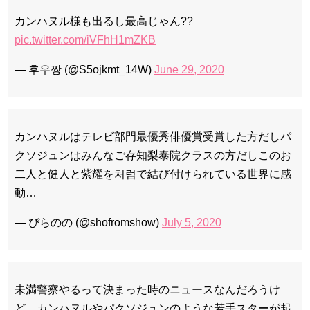
カンハヌル様も出るし最高じゃん??
pic.twitter.com/iVFhH1mZKB
— 후우짱 (@S5ojkmt_14W)
June 29, 2020
カンハヌルはテレビ部門最優秀俳優賞受賞した方だしパ
クソジュンはみんなご存知梨泰院クラスの方だしこのお
二人と健人と紫耀を처럼で結び付けられている世界に感
動…
— ぴらのの (@shofromshow)
July 5, 2020
未満警察やるって決まった時のニュースなんだろうけ
ど、カンハヌルやパクソジュンのような若手スターが起