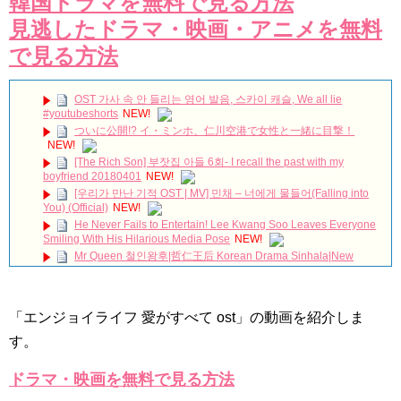
韓国ドラマを無料で見る方法
見逃したドラマ・映画・アニメを無料
で見る方法
OST 가사 속 안 들리는 영어 발음, 스카이 캐슬, We all lie
#youtubeshorts
NEW!
ついに公開!? イ・ミンホ、仁川空港で女性と一緒に目撃！
NEW!
[The Rich Son] 부잣집 아들 6회- I recall the past with my
boyfriend 20180401
NEW!
[우리가 만난 기적 OST | MV] 민채 – 너에게 물들어(Falling into
You) (Official)
NEW!
He Never Fails to Entertain! Lee Kwang Soo Leaves Everyone
Smiling With His Hilarious Media Pose
NEW!
Mr Queen 철인왕후|哲仁王后 Korean Drama Sinhala|New
Korean drama|2021 KDrama|Historical Korean drama|Kdrama
NEW!
【韓国ドラマ】ペントハウス見たときに思ったこと。
NEW!
「エンジョイライフ 愛がすべて ost」の動画を紹介しま
South Korea Reacts to the Tragic Passing of Song Jae
す。
Rim
NEW!
放送終了 韓国ドラマ「お父様、私がお世話します」パク・ウン
ドラマ・映画を無料で見る方法
ビン＆イ・テファンの恋の行方は？爸爸我来伺候你 아버님 제가 모실
게요 Father I'll Take Care of You
NEW!