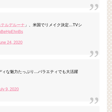
ホテルデルーナ
」、米国でリメイク決定…TVシ
co/nBeHpEhnBs
une 24, 2020
ディな魅力たっぷり…バラエティでも大活躍
uly 9, 2020