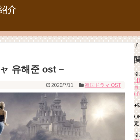
紹介
チ
유해준 ost –
引
【
2020/7/11
韓国ドラマ OST
ョ
げ
●
O
定
引