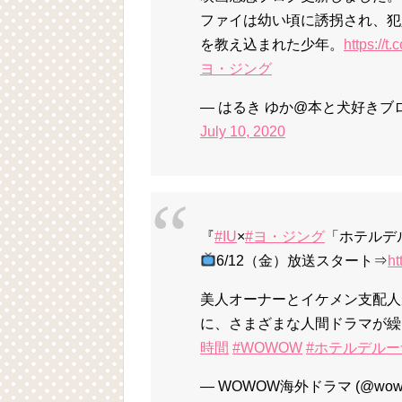
ファイは幼い頃に誘拐され、犯
を教え込まれた少年。
https://
ヨ・ジング
— はるき ゆか@本と犬好きブロガー
July 10, 2020
『
#IU
×
#ヨ・ジング
「ホテルデ
6/12（金）放送スタート⇒
ht
美人オーナーとイケメン支配人
に、さまざまな人間ドラマが繰
時間
#WOWOW
#ホテルデルー
— WOWOW海外ドラマ (@wow_k