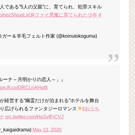
人である”5人の父親”に、育てられ、犯罪スキル
t.co/npzSNupLvO
#ファイ悪魔に育てられた少年
#
＆羊毛フェルト作家 (@koinutokoguma)
ルーナ～月明かりの恋人～」』
tps://t.co/DRCLnAHgt8
が経営する“幽霊だけが泊まれる”ホテルを舞台
り広げられるファンタジーロマンス
#おうち
ナ
pic.twitter.com/HpSvfFiCVJ
aigaidrama)
May 10, 2020