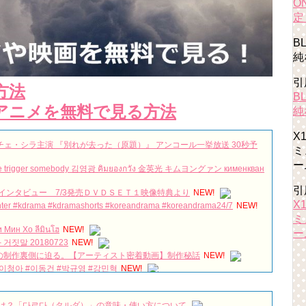
O
定
B
純
引
方法
B
アニメを無料で見る方法
純
X
チェ・シラ主演 『別れが去った（原題）』 アンコール一挙放送 30秒予
ミ
ー
inice trigger somebody 김영광 คิมยองกวัง 金英光 キムヨングァン кименкван
引
インタビュー 7/3発売ＤＶＤＳＥＴ１映像特典より
NEW!
X
Winter #kdrama #kdramashorts #koreandrama #koreandrama24/7
NEW!
ミ
н Хо ลีมินโฮ
NEW!
ー
비밀과 거짓말 20180723
NEW!
」の制作裏側に迫る。【アーティスト密着動画】制作秘話
NEW!
#이청아 #이동건 #박규영 #강민혁
NEW!
나인룸 Room No. 9 》金喜善、金英光、金海淑 三人集結版中字預告【DFTV
ム・ジョブ』のイ・ハニが妖艶な女優役に挑戦!Netflix『エマ』で描
は？「다르다（タルダ）」の意味・使い方について