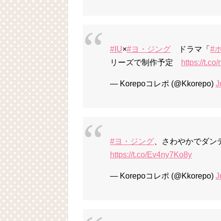
#IU
×
#ヨ・ジング
ドラマ「
#
リーズで制作予定
https://t.
— Korepoコレポ (@Kkorepo)
J
#ヨ・ジング
、さわやかでダン
https://t.co/Ev4ny7Ko8y
— Korepoコレポ (@Kkorepo)
J