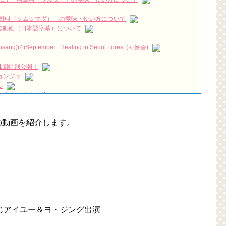
NEW!
でを徹底的に深堀…
NEW!
하다（シムシマダ）」の意味・使い方について
y your man #韓国ドラマ #よくおごってくれる綺麗なおねえさん #赤
』予告動画（日本語字幕）について
WYnett
NEW!
짱 출신 &#39;한혜진 언니&#39; (ft. 도여니의 학창시절) | 편 먹고 갈래
)(4)September:: Healing in Seoul Forest (서울숲)
1回特別公開！
우리는)
ョンジェ
ル
月2日TSUTAYAにて先行レンタル開始！
 制作発表会
 Bin 현빈❤️ 손예진 Son Ye Jin-Crash Landing On You/ヒョンビン❤️ソンイ
（28日）結婚……
ン、「健康がとても回復…痩せたのはソン・ジェリムのせい!? 」
が急死…イ・ソンギョンら同僚芸能人から慰めの言葉が続々 – Taka
」の動画を紹介します。
の大物俳優
永遠の約束～」メイキングを一部公開（DVD-SET2特典映像より）
を伝える“会いたいでしょ？” Big News TV
よ」に出演確定…“台本を見た瞬間惹かれた” 20180123
(Junggigo) – 그리고 그려도 (Miss You In My Heart)
秘書がなぜそうか」出演で話題 Big News TV
じアイユー＆ヨ・ジング出演