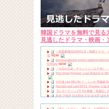
韓国ドラマを無料で見る
見逃したドラマ・映画・
＜衛星劇場2020年01月＞韓国ドラマ 
告
NEW!
kimyoungkwang evilive walkingonth
KYKpro
NEW!
「七日の王妃」チャンソン（２ＰＭ） 
First Snow Promise: Love Returns in 
이민호 Lee Min Ho イ・ミンホ 李敏鎬 Ли Ми
[Secrets and Lies] EP21, Preview, 
【レコーディング】Foi 新曲「花遊記
동생 구해준 아내한테 인성 보여준 남편 
【10月韓劇】《Nine Room 9號房間 
數位未來】
NEW!
【韓国ドラマ】『熱血司祭』『エクストリー
「違う（ちがう）・異なる」を韓国語で