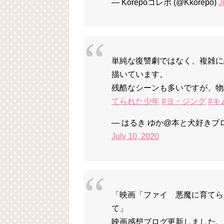
— Korepoコレポ (@Kkorepo)
J
単純な復讐劇ではなく、複雑に
描いています。
残酷なシーンも多いですが、物
てられた少年
#ヨ・ジング
#キ
— はるき ゆか@本と犬好きブロガー
July 10, 2020
「映画「ファイ 悪魔に育てら
て」
映画感想ブログ更新しました。