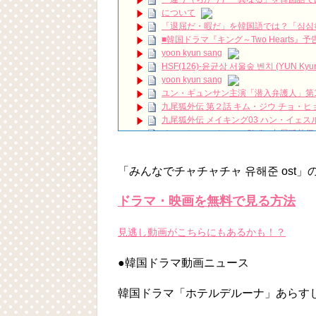
かれる娯楽産業が躍進した1980年代の光と影
について
【イケオジの至高】ソジソプ様のこれま
「退屈だ・暇だ」を韓国語では？「심심
スタンド バイ ユア マン stand b
■韓国ドラマ『キング～Two Hearts
色テレキャスター #タミーワイネット #Tammy
yoon kyun sang
ハン・ヘジン 한혜진 – (선공개) 강남 3대 얼
HSF(126)-윤균상 서울숲 벤치 (YUN Kyunsang
요? 밥블레스유 2 bobblessyou2 EP.18
yoon kyun sang
ソン・ヘギョ – ソンヘギョ キスまとめ
ユン・ギュンサン主演「潜入弁護人」第
ハン・ヘジン 한혜진 – Still We (여전히 
九尾狐外伝 第２話 キム・ジウ チョ・ヒ
한가인 –
九尾狐外伝 メイキング03 ハン・イェス
「ライフ・ オン・ マーズ」2019年11
チョ・ヒョンジェ 조현재 九尾狐外伝
(ENG SUB) Behind The Scene Hyun
キム・テヒの弟イ・ワン♥イ・ボミ、今日
ェジン / エンジョイ❕
「まず熱く掃除せよ」女優キム・ユジョ
ユン・ギュンサン、番組にも登場した愛猫
「みんなでチャチャチャ 유해준 ost
(11/26)
News
【裏芸能】キムユジョンの熱愛彼氏はあ
キム・レウォンの影絵遊び！？「黒騎士～
キム・ユジョン、美しいセルフショットで近況
ドラマ・映画を無料で見る方法
キム・ユジョン、新ドラマ「まず熱く掃除せ
幻の王女チャミョンゴ エンディング
見逃し動画がこちらにもあるかも！？
YUCHUN ♥ LOVE 15 「成均館 5話」
[Fan MV]七日の王妃(7일의 왕비)OST – 정기고 
●韓国ドラマ動画ニュース
俳優カン・ギヨン、突然の熱愛宣言…「キム
Powered by livedoor 相互RSS
韓国ドラマ「ホテルデルーナ」あらす