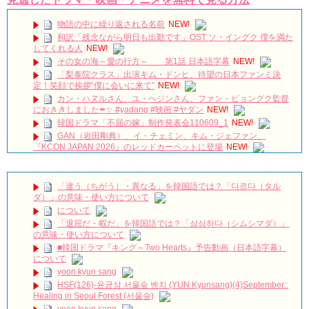
物語の中に繰り返される名前
NEW!
和訳「残念ながら明日も出勤です」OST ソ・イングク 僕を満た
してくれる人
NEW!
その女の海～愛の行方～ 第1話 日本語字幕
NEW!
「梨泰院クラス」出演キム・ドンヒ、待望の日本ファンミ決
定！笑顔で挨拶“僕に会いに来て”
NEW!
カン・ハヌルさん、ユ・ヘジンさん、ファン・ビョングク監督
におききしました✒✨ #yadang #映画 #ヤダン
NEW!
韓国ドラマ「不屈の嫁」制作発表会110609_1
NEW!
GAN（岩田剛典）、イ・チェミン、キム・ジェファン、
『KCON JAPAN 2026』のレッドカーペットに登場
NEW!
진짜로 김희선(김해숙)이 담장 대표를 죽였다!!!!??? 나인룸 5화
NEW!
イ・サンウ＆ハン・ジヘ主演「一緒に暮らしますか」視聴率
「違う（ちがう）・異なる」を韓国語では？「다르다（タル
34.2％で自己最高視聴率を再び更新 Big News TV
NEW!
ダ）」の意味・使い方について
「SKYキャッスル」のSKYの意味、知ってますか！？#韓国ドラ
について
マ
NEW!
「退屈だ・暇だ」を韓国語では？「심심하다（シムシマダ）」
名節の書き入れ時を避けたクォン・サンウの自信不足？それと
の意味・使い方について
も隙間戦略？ロマンスで帰ってきた『ハートマン』観覧レビュー
■韓国ドラマ『キング～Two Hearts』予告動画（日本語字幕）
NEW!
について
SBS [피고인] – 28일(화) 예고
yoon kyun sang
ハン・ヘジン 한혜진 – (선공개) 강남 3대 얼짱 출신 &#39;한혜진
HSF(126)-윤균상 서울숲 벤치 (YUN Kyunsang)(4)September::
언니&#39; (ft. 도여니의 학창시절) | 편 먹고 갈래요? 밥블레스유 2
Healing in Seoul Forest (서울숲)
bobblessyou2 EP.18