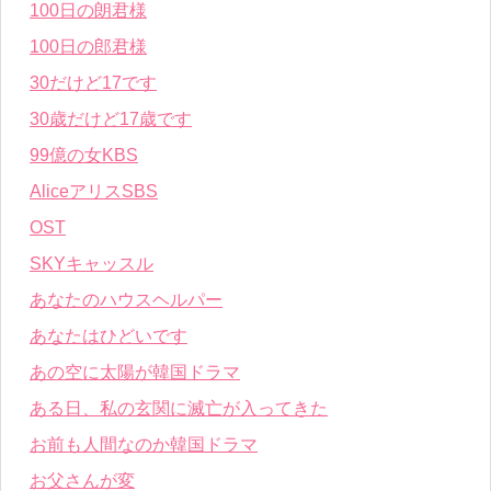
100日の朗君様
100日の郎君様
30だけど17です
30歳だけど17歳です
99億の女KBS
AliceアリスSBS
OST
SKYキャッスル
あなたのハウスヘルパー
あなたはひどいです
あの空に太陽が韓国ドラマ
ある日、私の玄関に滅亡が入ってきた
お前も人間なのか韓国ドラマ
お父さんが変