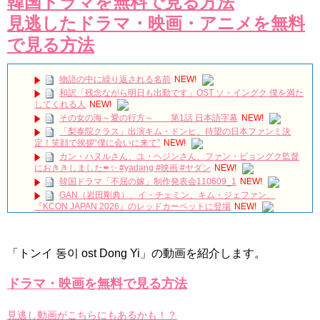
韓国ドラマを無料で見る方法
見逃したドラマ・映画・アニメを無料
で見る方法
物語の中に繰り返される名前
NEW!
和訳「残念ながら明日も出勤です」OST ソ・イングク 僕を満た
してくれる人
NEW!
その女の海～愛の行方～ 第1話 日本語字幕
NEW!
「梨泰院クラス」出演キム・ドンヒ、待望の日本ファンミ決
定！笑顔で挨拶“僕に会いに来て”
NEW!
カン・ハヌルさん、ユ・ヘジンさん、ファン・ビョングク監督
におききしました✒✨ #yadang #映画 #ヤダン
NEW!
韓国ドラマ「不屈の嫁」制作発表会110609_1
NEW!
GAN（岩田剛典）、イ・チェミン、キム・ジェファン、
『KCON JAPAN 2026』のレッドカーペットに登場
NEW!
진짜로 김희선(김해숙)이 담장 대표를 죽였다!!!!??? 나인룸 5화
NEW!
イ・サンウ＆ハン・ジヘ主演「一緒に暮らしますか」視聴率
「トンイ 동이 ost Dong Yi」の動画を紹介します。
34.2％で自己最高視聴率を再び更新 Big News TV
NEW!
「SKYキャッスル」のSKYの意味、知ってますか！？#韓国ドラ
マ
NEW!
ドラマ・映画を無料で見る方法
名節の書き入れ時を避けたクォン・サンウの自信不足？それと
も隙間戦略？ロマンスで帰ってきた『ハートマン』観覧レビュー
見逃し動画がこちらにもあるかも！？
NEW!