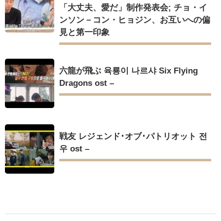
「大丈夫、愛だ」制作発表会; チョ・イ
ンソン－コン・ヒョジン、お互いへの偏
見と第一印象
六龍が飛ぶ 육룡이 나르샤 Six Flying
Dragons ost –
戦友 レジェンド･オブ･パトリオット 전
우 ost –