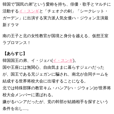
韓国で”国民の弟”という愛称を持ち、俳優・歌手とマルチに
Powered by livedoor 相互RSS
活動する
イ・スンギ
と「チェオクの剣」「シークレット・
ガーデン」に出演する実力派人気女優ハ・ジウォン主演最
新ドラマ
南の王子と北の女性教官が国境と身分を越える、仮想王室
ラブロマンス！
【あらすじ】
韓国国王の弟、イ・ジェハ(
イ・スンギ
)。
国や王座には無関心、自由気ままに暮らすジェハだった
が、国王である兄ジェガンに騙され、南北が合同チームを
結成する世界将校大会に出場することになる。
北では特殊部隊の教官キム・ハンア(ハ・ジウォン)が世界将
校大会メンバーに選ばれる。
嫌がるハンアだったが、党の幹部が結婚相手を探すという
条件を出し…。