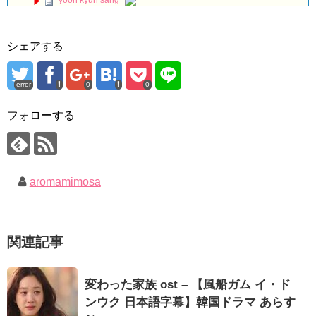
yoon kyun sang
ソン・ヘギョ – ソンヘギョ キスまとめ
ユン・ギュンサン主演「潜入弁護人」第1回特別公開！
ハン・ヘジン 한혜진 – Still We (여전히 우리는)
九尾狐外伝 第２話 キム・ジウ チョ・ヒョンジェ
한가인 –
九尾狐外伝 メイキング03 ハン・イェスル
シェアする
「ライフ・ オン・ マーズ」2019年11月2日TSUTAYAにて先行
チョ・ヒョンジェ 조현재 九尾狐外伝 制作発表会
レンタル開始！
キム・テヒの弟イ・ワン♥イ・ボミ、今日（28日）結婚……
(ENG SUB) Behind The Scene Hyun Bin 현빈❤️ 손예진 Son Ye
Jin-Crash Landing On You/ヒョンビン❤️ソンイェジン / エンジョイ❕
error
0
0
「まず熱く掃除せよ」女優キム・ユジョン、「健康がとても回
復…痩せたのはソン・ジェリムのせい!? 」 (11/26)
ユン・ギュンサン、番組にも登場した愛猫が急死…イ・ソンギ
フォローする
【裏芸能】キムユジョンの熱愛彼氏はあの大物俳優
ョンら同僚芸能人から慰めの言葉が続々 – Taka News
キム・ユジョン、美しいセルフショットで近況を伝える“会いた
キム・レウォンの影絵遊び！？「黒騎士～永遠の約束～」メイ
いでしょ？” Big News TV
キングを一部公開（DVD-SET2特典映像より）
キム・ユジョン、新ドラマ「まず熱く掃除せよ」に出演確
定…“台本を見た瞬間惹かれた” 20180123
幻の王女チャミョンゴ エンディング
aromamimosa
YUCHUN ♥ LOVE 15 「成均館 5話」
[Fan MV]七日の王妃(7일의 왕비)OST – 정기고 (Junggigo) – 그
리고 그려도 (Miss You In My Heart)
Powered by livedoor 相互RSS
俳優カン・ギヨン、突然の熱愛宣言…「キム秘書がなぜそう
関連記事
か」出演で話題 Big News TV
変わった家族 ost – 【風船ガム イ・ド
ンウク 日本語字幕】韓国ドラマ あらす