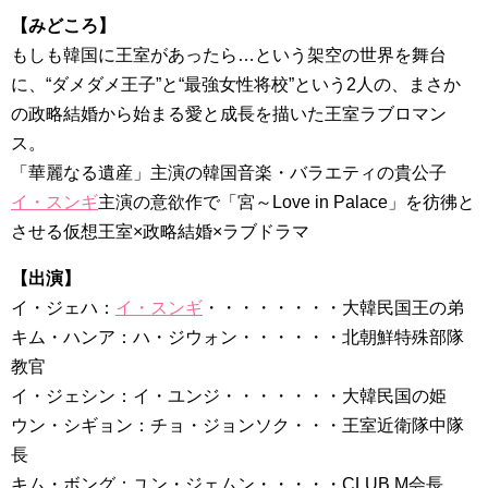
【みどころ】
もしも韓国に王室があったら…という架空の世界を舞台
に、“ダメダメ王子”と“最強女性将校”という2人の、まさか
の政略結婚から始まる愛と成長を描いた王室ラブロマン
ス。
「華麗なる遺産」主演の韓国音楽・バラエティの貴公子
イ・スンギ
主演の意欲作で「宮～Love in Palace」を彷彿と
させる仮想王室×政略結婚×ラブドラマ
【出演】
イ・ジェハ：
イ・スンギ
・・・・・・・・大韓民国王の弟
キム・ハンア：ハ・ジウォン・・・・・・北朝鮮特殊部隊
教官
イ・ジェシン：イ・ユンジ・・・・・・・大韓民国の姫
ウン・シギョン：チョ・ジョンソク・・・王室近衛隊中隊
長
キム・ボング：ユン・ジェムン・・・・・CLUB M会長