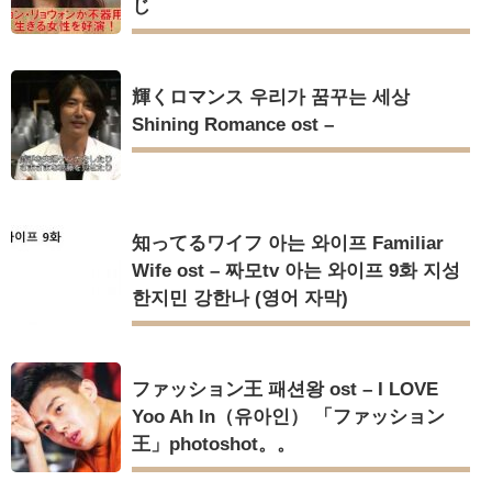
じ
Powered by livedoor 相互RSS
輝くロマンス 우리가 꿈꾸는 세상
Shining Romance ost –
知ってるワイフ 아는 와이프 Familiar
Wife ost – 짜모tv 아는 와이프 9화 지성
한지민 강한나 (영어 자막)
ファッション王 패션왕 ost – I LOVE
Yoo Ah In（유아인） 「ファッション
王」photoshot。。