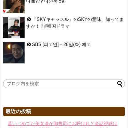
다!!!!??? 나인룸 5화
「SKYキャッスル」のSKYの意味、知ってま
すか！？#韓国ドラマ
SBS [피고인] – 28일(화) 예고
最近の投稿
昔いじめてた美女達が御曹司にお呼ばれ？全話視聴は