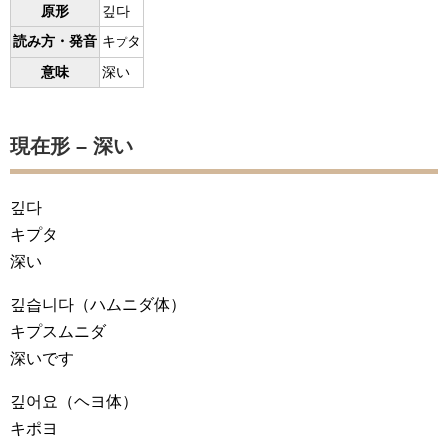
原形
깊다
読み方・発音
キ
タ
プ
意味
深い
現在形 – 深い
깊다
キプタ
深い
깊습니다
（ハムニダ体）
キプスムニダ
深いです
깊어요
（ヘヨ体）
キポヨ