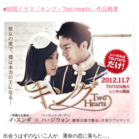
「ライフ・ オン・ マーズ」2019年11月2日TSUTAYAにて先行
レンタル開始！
■韓国ドラマ『キング～Two Hearts』作品概要
(ENG SUB) Behind The Scene Hyun Bin 현빈❤️ 손예진 Son Ye
Jin-Crash Landing On You/ヒョンビン❤️ソンイェジン / エンジョイ❕
ユン・ギュンサン、番組にも登場した愛猫が急死…イ・ソンギ
ョンら同僚芸能人から慰めの言葉が続々 – Taka News
キム・レウォンの影絵遊び！？「黒騎士～永遠の約束～」メイ
キングを一部公開（DVD-SET2特典映像より）
「まず熱く掃除せよ」女優キム・ユジョン、「健康がとても回
復…痩せたのはソン・ジェリムのせい!? 」 (11/26)
【裏芸能】キムユジョンの熱愛彼氏はあの大物俳優
キム・ユジョン、美しいセルフショットで近況を伝える“会いた
いでしょ？” Big News TV
キム・ユジョン、新ドラマ「まず熱く掃除せよ」に出演確
定…“台本を見た瞬間惹かれた” 20180123
幻の王女チャミョンゴ エンディング
YUCHUN ♥ LOVE 15 「成均館 5話」
[Fan MV]七日の王妃(7일의 왕비)OST – 정기고 (Junggigo) – 그
리고 그려도 (Miss You In My Heart)
俳優カン・ギヨン、突然の熱愛宣言…「キム秘書がなぜそう
か」出演で話題 Big News TV
出会うはずのない二人が、運命の恋に落ちた…。