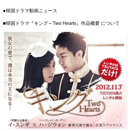
SBS [피고인] – 28일(화) 예고
「違う（ちがう）・異なる」を韓国語では？「다르다（タル
●韓国ドラマ動画ニュース
ダ）」の意味・使い方について
について
■韓国ドラマ『キング～Two Hearts』作品概要 について
「退屈だ・暇だ」を韓国語では？「심심하다（シムシマダ）」
の意味・使い方について
■韓国ドラマ『キング～Two Hearts』予告動画（日本語字幕）
について
yoon kyun sang
HSF(126)-윤균상 서울숲 벤치 (YUN Kyunsang)(4)September::
Healing in Seoul Forest (서울숲)
yoon kyun sang
ユン・ギュンサン主演「潜入弁護人」第1回特別公開！
ハン・ヘジン 한혜진 – (선공개) 강남 3대 얼짱 출신 &#39;한혜진
언니&#39; (ft. 도여니의 학창시절) | 편 먹고 갈래요? 밥블레스유 2
bobblessyou2 EP.18
ソン・ヘギョ – ソンヘギョ キスまとめ
ハン・ヘジン 한혜진 – Still We (여전히 우리는)
한가인 –
九尾狐外伝 第２話 キム・ジウ チョ・ヒョンジェ
九尾狐外伝 メイキング03 ハン・イェスル
チョ・ヒョンジェ 조현재 九尾狐外伝 制作発表会
キム・テヒの弟イ・ワン♥イ・ボミ、今日（28日）結婚……