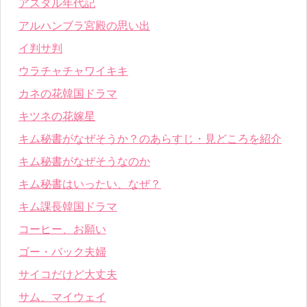
アスダル年代記
アルハンブラ宮殿の思い出
イ判サ判
ウラチャチャワイキキ
カネの花韓国ドラマ
キツネの花嫁星
キム秘書がなぜそうか？のあらすじ・見どころを紹介
キム秘書がなぜそうなのか
キム秘書はいったい、なぜ？
キム課長韓国ドラマ
コーヒー、お願い
ゴー・バック夫婦
サイコだけど大丈夫
サム、マイウェイ