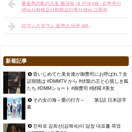
黄金色の私の人生 황금빛 내 인생 ost - 김현주선
생님사랑해요사랑해요미투선생님,그중하
ロマンスタウン 로맨스 타운 ost -
新着記事
昔いじめてた美女達が御曹司にお呼ばれ？全
話視聴は #DMMTV から #伏龍の王と心貧しき狐
たち #DMMショート #御曹司 #財閥 #美女
その女の海～愛の行方～ 第1話 日本語字
幕
진짜로 김희선(김해숙)이 담장 대표를 죽였