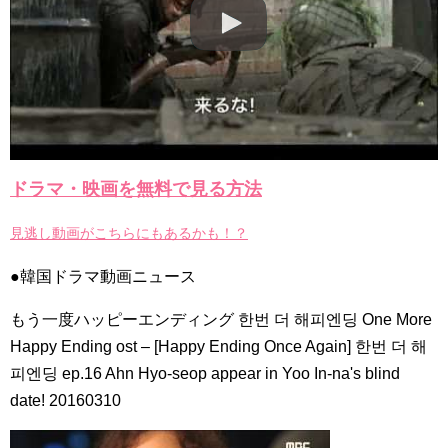
리고 그려도 (Miss You In My Heart)
俳優カン・ギヨン、突然の熱愛宣言…「キム秘書がなぜそう
か」出演で話題 Big News TV
Powered by livedoor 相互RSS
ドラマ・映画を無料で見る方法
見逃し動画がこちらにもあるかも！？
●韓国ドラマ動画ニュース
もう一度ハッピーエンディング 한번 더 해피엔딩 One More
Happy Ending ost – [Happy Ending Once Again] 한번 더 해
피엔딩 ep.16 Ahn Hyo-seop appear in Yoo In-na's blind
date! 20160310