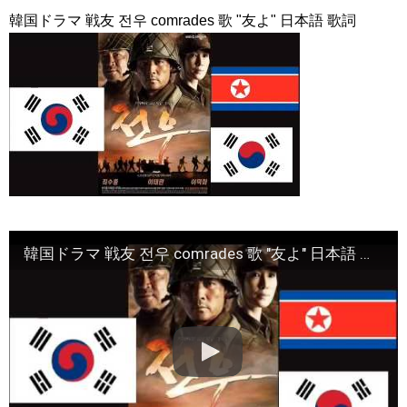
ウン #ユインナ #トッケビ #unext #short
NEW!
韓国ドラマ 戦友 전우 comrades 歌 "友よ" 日本語 歌詞
本日は #ヨンウジン さんファンミーティング！ご出演作「#法
廷プリンス – イ判サ判 – 」から印象的なドアゴンッ！シーンをちょい
見せ💟
NEW!
왜 최수종이 연기하면 눈물이 나오지ㅠㅠ 이게 연기 내공인가요 #
최수종 #고려거란전쟁 #하나뿐인내편 #박성훈 #전재준 | KBS 방송
NEW!
2PMチャンソン&”兄貴”ヨン・ウジン、最高の笑顔！7/3ＤＶＤ
リリース「七日の王妃」より
NEW!
「違う（ちがう）・異なる」を韓国語では？「다르다（タル
ダ）」の意味・使い方について
について
「退屈だ・暇だ」を韓国語では？「심심하다（シムシマダ）」
の意味・使い方について
■韓国ドラマ『キング～Two Hearts』予告動画（日本語字幕）
について
韓国ドラマ 戦友 전우 comrades 歌 "友よ" 日本語 歌詞
yoon kyun sang
HSF(126)-윤균상 서울숲 벤치 (YUN Kyunsang)(4)September::
Healing in Seoul Forest (서울숲)
yoon kyun sang
ユン・ギュンサン主演「潜入弁護人」第1回特別公開！
ハン・ヘジン 한혜진 – (선공개) 강남 3대 얼짱 출신 &#39;한혜진
언니&#39; (ft. 도여니의 학창시절) | 편 먹고 갈래요? 밥블레스유 2
bobblessyou2 EP.18
ソン・ヘギョ – ソンヘギョ キスまとめ
ハン・ヘジン 한혜진 – Still We (여전히 우리는)