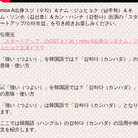
miss A出身スジ（수지）＆ナム・ジュヒョク（남주혁）＆キ
ム・ソンホ（김선호）＆カン・ハンナ（강한나）出演の「スタ
ートアップ/스타트업」を引き続きお楽しみください。
引用元
「スタートアップ」のOSTまとめ！miss A出身スジ＆ナム・ジ
ュヒョク主演ドラマ
「強い（つよい）」を韓国語では？「강하다（カンハダ）」の
意味・使い方
「強い（つよい）」は韓国語で
「강하다（カンハダ）」
となり
ます。
ここでは韓国語（ハングル）の강하다（カンハダ）の活用や例
文を紹介します。