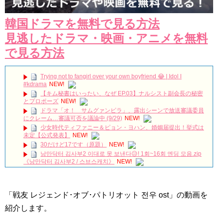
韓国ドラマを無料で見る方法
見逃したドラマ・映画・アニメを無料
で見る方法
Trying not to fangirl over your own boyfriend 😂 | Idol I
#kdrama
NEW!
【キム秘書はいったい、なぜ EP.03】ナルシスト副会長の秘密
とプロポーズ
NEW!
ドラマ「オ！ サムグァンビラ」、露出シーンで放送審議委員
にクレーム…審議可否を議論中 (9/29)
NEW!
少女時代ティファニー＆ピョン・ヨハン、婚姻届提出！挙式は
未定【公式発表】
NEW!
30だけど17です（原題）
NEW!
낭만닥터 김사부2 이대로 못 보낸다😥! 1회~16회 엔딩 모음.zip
《낭만닥터 김사부2 / 스브스캐치》
NEW!
【第3試合】アン・ジェヒョン vs 梁靖崑｜韓国 vs 中国｜世界卓
球2026ロンドン100周年大会（団体戦）男子準々決勝
NEW!
Met my doppelgänger… and realized I’m actually good-looking
「戦友 レジェンド･オブ･パトリオット 전우 ost」の動画を
😂 (The King: Eternal Monarch Ep.7)
NEW!
朝から仲良く夫婦喧嘩♡『トッケビ10周年旅行～一緒にいるか
紹介します。
ら輝く時間～』U-NEXTで独占配信中✨#コンユ #イドンウク #キムゴ