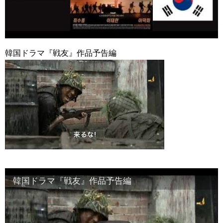
한가인 –
九尾狐外伝 第２話 キム・ジウ チョ・ヒョンジェ
九尾狐外伝 メイキング03 ハン・イェスル
チョ・ヒョンジェ 조현재 九尾狐外伝 制作発表会
キム・テヒの弟イ・ワン♥イ・ボミ、今日（28日）結婚……
韓国ドラマ『戦友』作品予告編
「ライフ・ オン・ マーズ」2019年11月2日TSUTAYAにて先行
レンタル開始！
(ENG SUB) Behind The Scene Hyun Bin 현빈❤️ 손예진 Son Ye
Jin-Crash Landing On You/ヒョンビン❤️ソンイェジン / エンジョイ❕
ユン・ギュンサン、番組にも登場した愛猫が急死…イ・ソンギ
ョンら同僚芸能人から慰めの言葉が続々 – Taka News
キム・レウォンの影絵遊び！？「黒騎士～永遠の約束～」メイ
キングを一部公開（DVD-SET2特典映像より）
「まず熱く掃除せよ」女優キム・ユジョン、「健康がとても回
復…痩せたのはソン・ジェリムのせい!? 」 (11/26)
【裏芸能】キムユジョンの熱愛彼氏はあの大物俳優
キム・ユジョン、美しいセルフショットで近況を伝える“会いた
いでしょ？” Big News TV
韓国ドラマ『戦友』作品予告編
キム・ユジョン、新ドラマ「まず熱く掃除せよ」に出演確
定…“台本を見た瞬間惹かれた” 20180123
幻の王女チャミョンゴ エンディング
YUCHUN ♥ LOVE 15 「成均館 5話」
[Fan MV]七日の王妃(7일의 왕비)OST – 정기고 (Junggigo) – 그