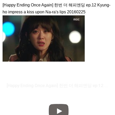
[Happy Ending Once Again] 한번 더 해피엔딩 ep.12 Kyung-
ho impress a kiss upon Na-ra's lips 20160225
[Happy Ending Once Again] 한번 더 해피엔딩 ep.12 Kyung-ho impress a kiss upon Na-ra's lips 20160225