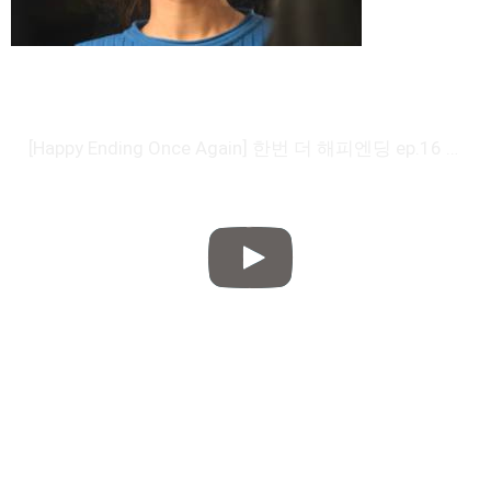
[Happy Ending Once Again] 한번 더 해피엔딩 ep.16 Ahn Hyo-seop appear in Yoo In-na's blind date! 20160310