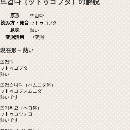
뜨겁다（ットゥゴプタ）の解説
原形
뜨겁다
読み方・発音
ットゥゴ
タ
プ
意味
熱い
変則活用
ㅂ変則
現在形 – 熱い
뜨겁다
ットゥゴプタ
熱い
뜨겁습니다
（ハムニダ体）
ットゥゴプスムニダ
熱いです
뜨거워요
（ヘヨ体）
ットゥゴウォヨ
熱いです