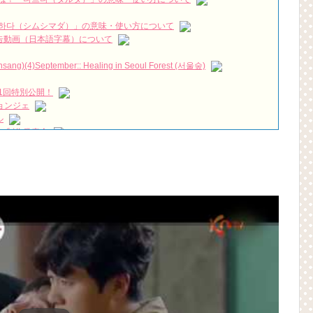
-pop / cover by 고릴라이브 (Recording ver.)
NEW!
ーンで放送審議委員にクレーム…審議可否を議論中 (9/29)
NEW!
하다（シムシマダ）」の意味・使い方について
짱 출신 &#39;한혜진 언니&#39; (ft. 도여니의 학창시절) | 편 먹고 갈래
』予告動画（日本語字幕）について
)(4)September:: Healing in Seoul Forest (서울숲)
우리는)
1回特別公開！
月2日TSUTAYAにて先行レンタル開始！
ョンジェ
 Bin 현빈❤️ 손예진 Son Ye Jin-Crash Landing On You/ヒョンビン❤️ソンイ
ル
 制作発表会
が急死…イ・ソンギョンら同僚芸能人から慰めの言葉が続々 – Taka
（28日）結婚……
ン、「健康がとても回復…痩せたのはソン・ジェリムのせい!? 」
永遠の約束～」メイキングを一部公開（DVD-SET2特典映像より）
の大物俳優
を伝える“会いたいでしょ？” Big News TV
よ」に出演確定…“台本を見た瞬間惹かれた” 20180123
(Junggigo) – 그리고 그려도 (Miss You In My Heart)
秘書がなぜそうか」出演で話題 Big News TV