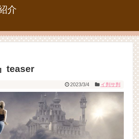
紹介
easer
2023/3/4
イ判サ判