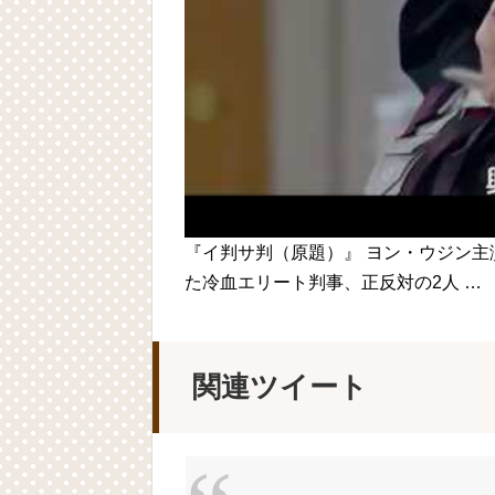
Powered by livedoor 相互RSS
『イ判サ判（原題）』 ヨン・ウジン
た冷血エリート判事、正反対の2人 …
関連ツイート