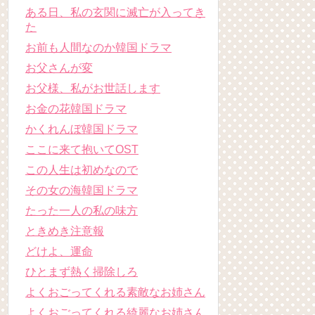
ある日、私の玄関に滅亡が入ってき
た
お前も人間なのか韓国ドラマ
お父さんが変
お父様、私がお世話します
お金の花韓国ドラマ
かくれんぼ韓国ドラマ
ここに来て抱いてOST
この人生は初めなので
その女の海韓国ドラマ
たった一人の私の味方
ときめき注意報
どけよ、運命
ひとまず熱く掃除しろ
よくおごってくれる素敵なお姉さん
よくおごってくれる綺麗なお姉さん