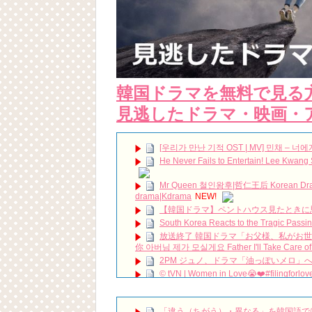
韓国ドラマを無料で見る
見逃したドラマ・映画・
[우리가 만난 기적 OST | MV] 민채 – 너에게 물들어
He Never Fails to Entertain! Lee Kwang
Mr Queen 철인왕후|哲仁王后 Korean Drama S
drama|Kdrama
NEW!
【韓国ドラマ】ペントハウス見たときに
South Korea Reacts to the Tragic Passi
放送終了 韓国ドラマ「お父様、私がお
你 아버님 제가 모실게요 Father I'll Take Care of
2PM ジュノ、ドラマ「油っぽいメロ」への愛
©️ tVN | Women in Love😭❤️#filingfor
【モンスト】狐の花嫁ジュン激究極☆ル
グッドモーニング見つけました！😁 お
で食べて来ました〜☕️ 静かな雰囲気で美味し
「違う（ちがう）・異なる」を韓国語で