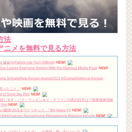
方法
アニメを無料で見る方法
(Falling into You) (Official)
NEW!
 Soo Leaves Everyone Smiling With His Hilarious Media Pose
NEW!
inhala|New Korean drama|2021 KDrama|Historical Korean
思ったこと。
NEW!
ng of Song Jae Rim
NEW!
世話します」パク・ウンビン＆イ・テファンの恋の行方は？爸爸我来伺候
 You
NEW!
情“25日までどうやって…” Big News TV
NEW!
love #shinhaesun #gongmyung #kimjaewook #kdrama #shorts
NEW!
シファー４体なら余裕だよね？
NEW!
求めやすいモーニングセット！ 🥰 超人気のお店【 福乃喫茶店 】さん
いし〜！🏆
NEW!
は？「다르다（タルダ）」の意味・使い方について