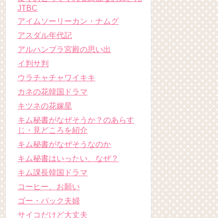
JTBC
アイムソーリーカン・ナムグ
アスダル年代記
アルハンブラ宮殿の思い出
イ判サ判
ウラチャチャワイキキ
カネの花韓国ドラマ
キツネの花嫁星
キム秘書がなぜそうか？のあらす
じ・見どころを紹介
キム秘書がなぜそうなのか
キム秘書はいったい、なぜ？
キム課長韓国ドラマ
コーヒー、お願い
ゴー・バック夫婦
サイコだけど大丈夫