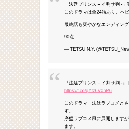
「法廷プリンス – イ判サ判 -
このドラマは全24話あり、ヘ
最終話も爽やかなエンディング
90点
— TETSU N.Y. (@TETSU_New
『法廷プリンス – イ判サ判 
https://t.co/qYtz6V0hP6
このドラマ 法廷ラブコメとさ
す。
序盤ラブコメ風に展開しますが
ます。