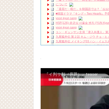
조승우 – '꽃이 피고 지듯이' (영화 사도 OST) K
について
ドラマ「オ！ サムグァンビラ」、露出シ
「退屈だ・暇だ」を韓国語では？「심심
ハン・ヘジン 한혜진 – (선공개) 강남 3대 얼
■韓国ドラマ『キング～Two Hearts
요? 밥블레스유 2 bobblessyou2 EP.18
yoon kyun sang
ソン・ヘギョ – ソンヘギョ キスまとめ
HSF(126)-윤균상 서울숲 벤치 (YUN Kyunsang
ハン・ヘジン 한혜진 – Still We (여전히 
yoon kyun sang
한가인 –
ユン・ギュンサン主演「潜入弁護人」第
「ライフ・ オン・ マーズ」2019年11
九尾狐外伝 第２話 キム・ジウ チョ・ヒ
(ENG SUB) Behind The Scene Hyun
九尾狐外伝 メイキング03 ハン・イェス
ェジン / エンジョイ❕
チョ・ヒョンジェ 조현재 九尾狐外伝
ユン・ギュンサン、番組にも登場した愛猫
キム・テヒの弟イ・ワン♥イ・ボミ、今日
News
「まず熱く掃除せよ」女優キム・ユジョ
キム・レウォンの影絵遊び！？「黒騎士～
(11/26)
【裏芸能】キムユジョンの熱愛彼氏はあ
キム・ユジョン、美しいセルフショットで近況
キム・ユジョン、新ドラマ「まず熱く掃除せ
『イ判サ判（原題）』teaser
幻の王女チャミョンゴ エンディング
YUCHUN ♥ LOVE 15 「成均館 5話」
[Fan MV]七日の王妃(7일의 왕비)OST – 정기고 
Powered by livedoor 相互RSS
俳優カン・ギヨン、突然の熱愛宣言…「キム