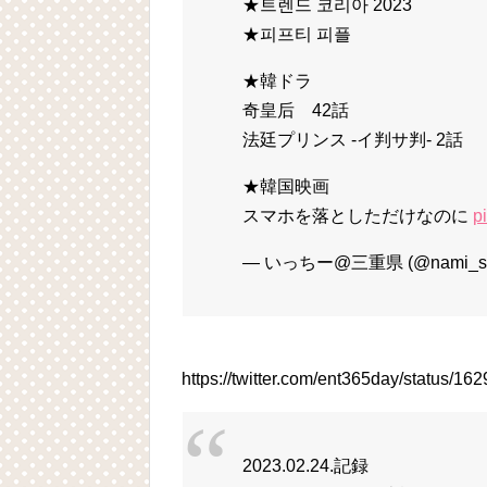
★트렌드 코리아 2023
★피프티 피플
★韓ドラ
奇皇后 42話
法廷プリンス -イ判サ判- 2話
★韓国映画
スマホを落としただけなのに
p
— いっちー@三重県 (@nami_stu
https://twitter.com/ent365day/status/
2023.02.24.記録