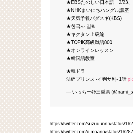
★EBSたのしい日本語 2/23、2
★NHKまいにちハングル講座 第
★天気予報パダスギ(KBS)
★한국사 일력
★キクタン上級編
★TOPIK高級単語800
★オンラインレッスン
★韓国語教室
★韓ドラ
法廷プリンス -イ判サ判- 1話
pi
— いっちー@三重県 (@nami_stu
https://twitter.com/suzuuunnn/status/
https://twitter.com/pimoanq/status/16