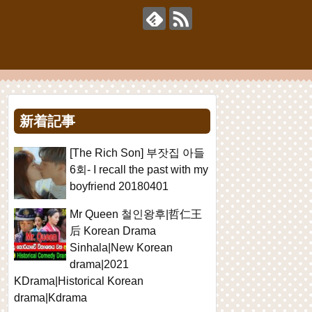
新着記事
[The Rich Son] 부잣집 아들
6회- I recall the past with my
boyfriend 20180401
Mr Queen 철인왕후|哲仁王
后 Korean Drama
Sinhala|New Korean
drama|2021
KDrama|Historical Korean
drama|Kdrama