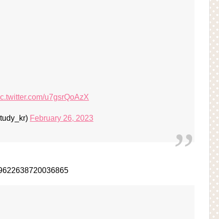
ic.twitter.com/u7gsrQoAzX
dy_kr)
February 26, 2023
1629622638720036865