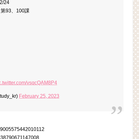
/24
93、100課
c.twitter.com/vsqcQAM8P4
dy_kr)
February 25, 2023
1629005575442010112
28738790671147008