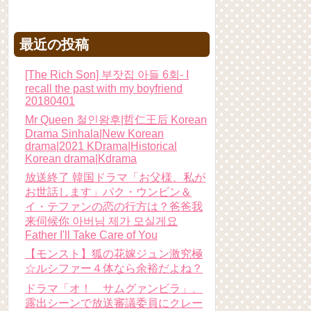
最近の投稿
[The Rich Son] 부잣집 아들 6회- I
recall the past with my boyfriend
20180401
Mr Queen 철인왕후|哲仁王后 Korean
Drama Sinhala|New Korean
drama|2021 KDrama|Historical
Korean drama|Kdrama
放送終了 韓国ドラマ「お父様、私が
お世話します」パク・ウンビン＆
イ・テファンの恋の行方は？爸爸我
来伺候你 아버님 제가 모실게요
Father I'll Take Care of You
【モンスト】狐の花嫁ジュン激究極
☆ルシファー４体なら余裕だよね？
ドラマ「オ！ サムグァンビラ」、
露出シーンで放送審議委員にクレー