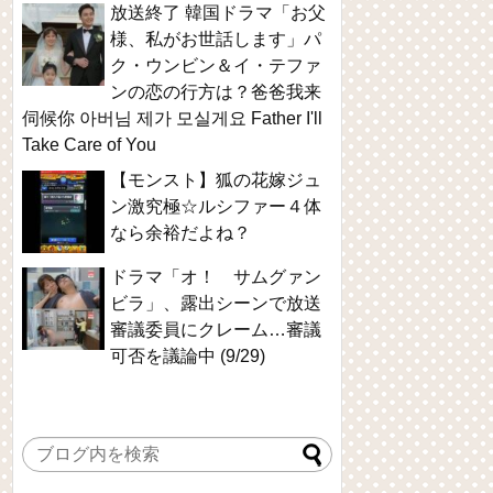
放送終了 韓国ドラマ「お父
様、私がお世話します」パ
ク・ウンビン＆イ・テファ
ンの恋の行方は？爸爸我来
伺候你 아버님 제가 모실게요 Father I'll
Take Care of You
【モンスト】狐の花嫁ジュ
ン激究極☆ルシファー４体
なら余裕だよね？
ドラマ「オ！ サムグァン
ビラ」、露出シーンで放送
審議委員にクレーム…審議
可否を議論中 (9/29)