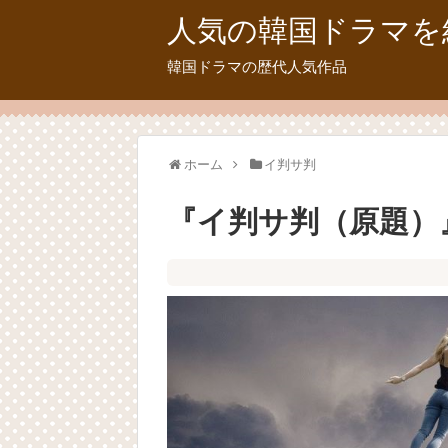
人気の韓国ドラマを
韓国ドラマの歴代人気作品
ホーム
イ判サ判
『イ判サ判（原題）』t