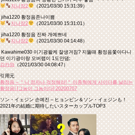
지나장2
（2021/03/30 15:31:39）
jiha1220 황정음존나이쁨
지나장2
（2021/03/30 15:31:01）
jiha1220 황정음 진짜 개예쁘네
지나장2
（2021/03/30 04:14:48）
Kawahime030 이기광왈케 잘생겨짐? 지뚫때 황정음쫓아다니
던 이기광이랑 오버랩이 1도안댐;
김카와
（2021/03/30 04:08:47）
引用元
황정음 – ＂니 정자나 걱정해라!＂ 이종혁에게 사이다를 날리는
황정음! [그놈이 그놈이다] 20200707
ソン・イェジン 손예진 – ヒョンビン＆ソン・イェジンも！
2021年の結婚に期待したいスターカップルTOP3