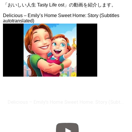
「おいしい人生 Tasty Life ost」の動画を紹介します。
Delicious – Emily’s Home Sweet Home: Story (Subtitles
autotranslated)
Delicious – Emily’s Home Sweet Home: Story (Subtitles autotranslated)