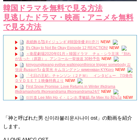
韓国ドラマを無料で見る方法
見逃したドラマ・映画・アニメを無料
で見る方法
表紙飾る🥰 #イジュンギ #韓国俳優 #이준기
NEW!
It's Okay to Not Be Okay Episode 12 REACTION!
NEW!
＜衛星劇場2020年01月＞韓国ドラマ チェ・シラ主演 『別れ
が去った（原題）』 アンコール一挙放送 30秒予告
NEW!
kimyoungkwang evilive walkingonthinice trigger somebody 김
영광 คิมยองกวัง 金英光 キムヨングァン кименкван KYKpro
NEW!
「七日の王妃」チャンソン（２ＰＭ） インタビュー 7/3発売
ＤＶＤＳＥＴ１映像特典より
NEW!
First Snow Promise: Love Returns in Winter #kdrama
#kdramashorts #koreandrama #koreandrama24/7
NEW!
이민호 Lee Min Ho イ・ミンホ 李敏鎬 Ли Мин Хо ลีมินโฮ
NEW!
[Secrets and Lies] EP21, Preview, 비밀과 거짓말
20180723
NEW!
「神と呼ばれた男 신이라불리운사나이 ost」の動画を紹介
【レコーディング】Foi 新曲「花遊記」の制作裏側に迫る。
【アーティスト密着動画】制作秘話
NEW!
します。
동생 구해준 아내한테 인성 보여준 남편 #이청아 #이동건 #박규
영 #강민혁
NEW!
A LOVE AMCG OST