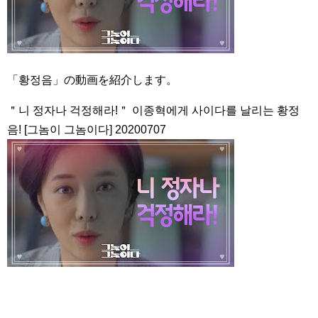
「황정음」の動画を紹介します。
＂니 정자나 걱정해라!＂ 이종혁에게 사이다를 날리는 황정
음! [그놈이 그놈이다] 20200707