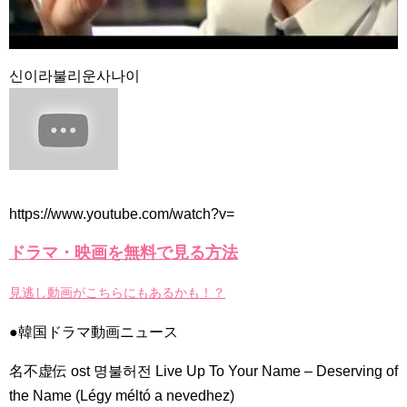
チョ・ヒョンジェ 조현재 九尾狐外伝 制作発表会
キム・テヒの弟イ・ワン♥イ・ボミ、今日（28日）結婚……
「ライフ・ オン・ マーズ」2019年11月2日TSUTAYAにて先行
신이라불리운사나이
レンタル開始！
(ENG SUB) Behind The Scene Hyun Bin 현빈❤️ 손예진 Son Ye
Jin-Crash Landing On You/ヒョンビン❤️ソンイェジン / エンジョイ❕
ユン・ギュンサン、番組にも登場した愛猫が急死…イ・ソンギ
ョンら同僚芸能人から慰めの言葉が続々 – Taka News
キム・レウォンの影絵遊び！？「黒騎士～永遠の約束～」メイ
キングを一部公開（DVD-SET2特典映像より）
「まず熱く掃除せよ」女優キム・ユジョン、「健康がとても回
https://www.youtube.com/watch?v=
復…痩せたのはソン・ジェリムのせい!? 」 (11/26)
【裏芸能】キムユジョンの熱愛彼氏はあの大物俳優
ドラマ・映画を無料で見る方法
キム・ユジョン、美しいセルフショットで近況を伝える“会いた
いでしょ？” Big News TV
キム・ユジョン、新ドラマ「まず熱く掃除せよ」に出演確
見逃し動画がこちらにもあるかも！？
定…“台本を見た瞬間惹かれた” 20180123
幻の王女チャミョンゴ エンディング
●韓国ドラマ動画ニュース
YUCHUN ♥ LOVE 15 「成均館 5話」
[Fan MV]七日の王妃(7일의 왕비)OST – 정기고 (Junggigo) – 그
리고 그려도 (Miss You In My Heart)
名不虚伝 ost 명불허전 Live Up To Your Name – Deserving of
俳優カン・ギヨン、突然の熱愛宣言…「キム秘書がなぜそう
the Name (Légy méltó a nevedhez)
か」出演で話題 Big News TV