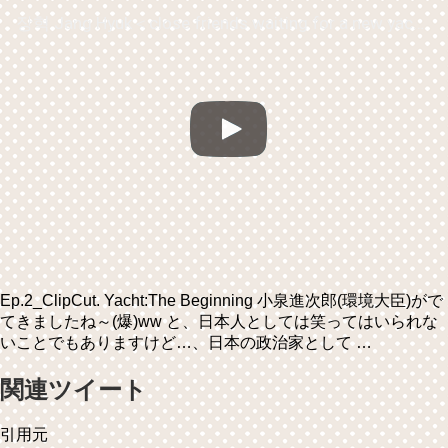
장혁 Jang Hyuk＜close friends waiting for a new yacht＞Ep.2_Yacht:The Beginning '요트원정대:더비기닝'
Ep.2_ClipCut. Yacht:The Beginning 小泉進次郎(環境大臣)がで
てきましたね～(爆)ww と、日本人としては笑ってはいられな
いことでもありますけど…、日本の政治家として …
関連ツイート
引用元