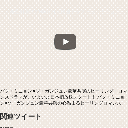
＜衛星劇場2020年07月＞韓国ドラマ パク・ミニョン✕ソ・ガンジュン豪華共演の 『天気が良ければ訪ねて行きます（原題）』 日本初放送 30秒予告
パク・ミニョン✕ソ・ガンジュン豪華共演のヒーリング・ロマ
ンスドラマが、いよいよ日本初放送スタート！ パク・ミニョ
ン×ソ・ガンジュン豪華共演の心温まるヒーリングロマンス。
関連ツイート