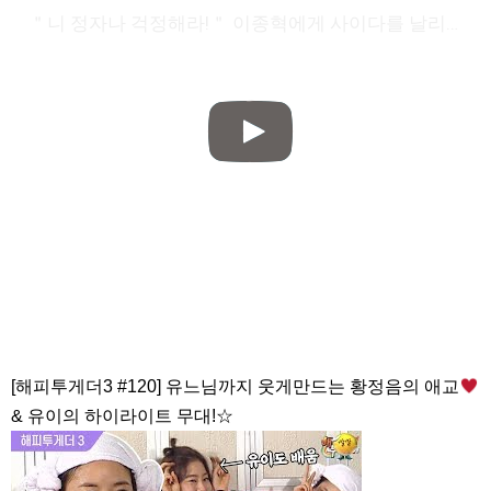
＂니 정자나 걱정해라!＂ 이종혁에게 사이다를 날리는 황정음! [그놈이 그놈이다] 20200707
[해피투게더3 #120] 유느님까지 웃게만드는 황정음의 애교
& 유이의 하이라이트 무대!☆