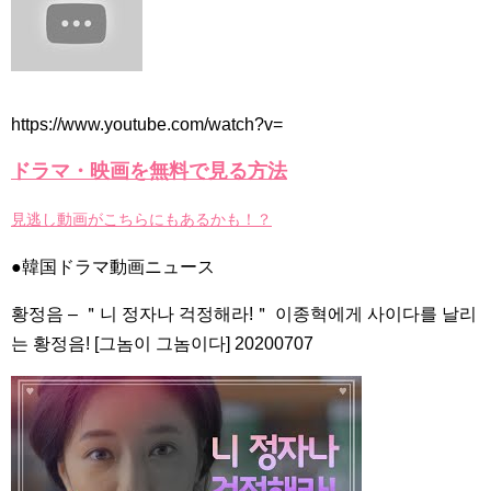
https://www.youtube.com/watch?v=
ドラマ・映画を無料で見る方法
見逃し動画がこちらにもあるかも！？
●韓国ドラマ動画ニュース
황정음 – ＂니 정자나 걱정해라!＂ 이종혁에게 사이다를 날리
는 황정음! [그놈이 그놈이다] 20200707