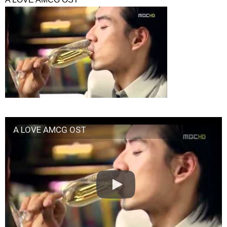
【10月韓劇】《Nine Room 9號房間 나인룸 Room No. 9 》金喜
善、金英光、金海淑 三人集結版中字預告【DFTV數位未來】
NEW!
【韓国ドラマ】『熱血司祭』『エクストリーム・ジョブ』の
イ・ハニが妖艶な女優役に挑戦!Netflix『エマ』で描かれる娯楽産業が
躍進した1980年代の光と影
NEW!
「違う（ちがう）・異なる」を韓国語では？「다르다（タル
ダ）」の意味・使い方について
について
「退屈だ・暇だ」を韓国語では？「심심하다（シムシマダ）」
の意味・使い方について
■韓国ドラマ『キング～Two Hearts』予告動画（日本語字幕）
について
yoon kyun sang
HSF(126)-윤균상 서울숲 벤치 (YUN Kyunsang)(4)September::
A LOVE AMCG OST
Healing in Seoul Forest (서울숲)
yoon kyun sang
ユン・ギュンサン主演「潜入弁護人」第1回特別公開！
ハン・ヘジン 한혜진 – (선공개) 강남 3대 얼짱 출신 &#39;한혜진
언니&#39; (ft. 도여니의 학창시절) | 편 먹고 갈래요? 밥블레스유 2
bobblessyou2 EP.18
ソン・ヘギョ – ソンヘギョ キスまとめ
ハン・ヘジン 한혜진 – Still We (여전히 우리는)
한가인 –
九尾狐外伝 第２話 キム・ジウ チョ・ヒョンジェ
九尾狐外伝 メイキング03 ハン・イェスル