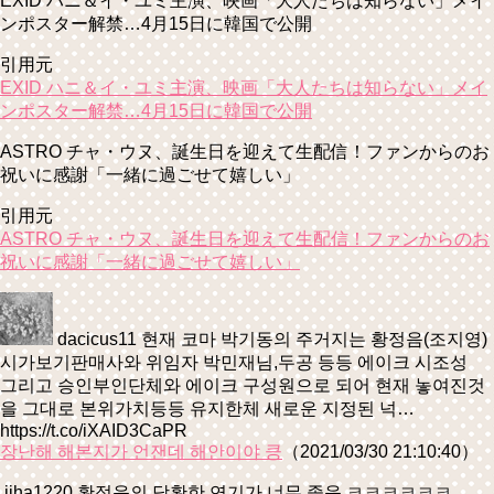
EXID ハニ＆イ・ユミ主演、映画「大人たちは知らない」メイ
ンポスター解禁…4月15日に韓国で公開
引用元
EXID ハニ＆イ・ユミ主演、映画「大人たちは知らない」メイ
ンポスター解禁…4月15日に韓国で公開
ASTRO チャ・ウヌ、誕生日を迎えて生配信！ファンからのお
祝いに感謝「一緒に過ごせて嬉しい」
引用元
ASTRO チャ・ウヌ、誕生日を迎えて生配信！ファンからのお
祝いに感謝「一緒に過ごせて嬉しい」
dacicus11 현재 코마 박기동의 주거지는 황정음(조지영)
시가보기판매사와 위임자 박민재님,두공 등등 에이크 시조성
그리고 승인부인단체와 에이크 구성원으로 되어 현재 놓여진것
을 그대로 본위가치등등 유지한체 새로운 지정된 넉…
https://t.co/iXAID3CaPR
장난해 해본지가 언잰데 해안이야 킁
（2021/03/30 21:10:40）
jiha1220 황정음의 당황한 연기가 너무 좋음 ㅋㅋㅋㅋㅋㅋ