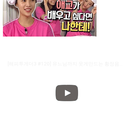
[해피투게더3 #120] 유느님까지 웃게만드는 황정음의 애교♥ & 유이의 하이라이트 무대!☆