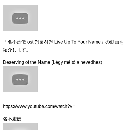
Powered by livedoor 相互RSS
「名不虚伝 ost 명불허전 Live Up To Your Name」の動画を
紹介します。
Deserving of the Name (Légy méltó a nevedhez)
https://www.youtube.com/watch?v=
名不虚伝