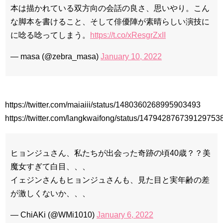
本は描かれている双方向の会話の良さ、思いやり。こん
九尾狐外伝 第２話 キム・ジウ チョ・ヒョンジェ
九尾狐外伝 メイキング03 ハン・イェスル
な脚本を書けること、そして俳優陣が素晴らしい演技に
チョ・ヒョンジェ 조현재 九尾狐外伝 制作発表会
に唸る唸ってしまう。
https://t.co/xResgrZxII
キム・テヒの弟イ・ワン♥イ・ボミ、今日（28日）結婚……
「ライフ・ オン・ マーズ」2019年11月2日TSUTAYAにて先行
— masa (@zebra_masa)
January 10, 2022
レンタル開始！
(ENG SUB) Behind The Scene Hyun Bin 현빈❤️ 손예진 Son Ye
Jin-Crash Landing On You/ヒョンビン❤️ソンイェジン / エンジョイ❕
ユン・ギュンサン、番組にも登場した愛猫が急死…イ・ソンギ
https://twitter.com/maiaiii/status/1480360268995903493
ョンら同僚芸能人から慰めの言葉が続々 – Taka News
キム・レウォンの影絵遊び！？「黒騎士～永遠の約束～」メイ
https://twitter.com/langkwaifong/status/147942876739129753
キングを一部公開（DVD-SET2特典映像より）
「まず熱く掃除せよ」女優キム・ユジョン、「健康がとても回
復…痩せたのはソン・ジェリムのせい!? 」 (11/26)
【裏芸能】キムユジョンの熱愛彼氏はあの大物俳優
ヒョンジュさん、私たちが出会った奇跡の頃40歳？？美
キム・ユジョン、美しいセルフショットで近況を伝える“会いた
魔女すぎて白目、、、
いでしょ？” Big News TV
キム・ユジョン、新ドラマ「まず熱く掃除せよ」に出演確
イェジンさんもヒョンジュさんも、見た目と実年齢の差
定…“台本を見た瞬間惹かれた” 20180123
が激しくないか、、、
幻の王女チャミョンゴ エンディング
YUCHUN ♥ LOVE 15 「成均館 5話」
[Fan MV]七日の王妃(7일의 왕비)OST – 정기고 (Junggigo) – 그
— ChiAKi (@WMi1010)
January 6, 2022
리고 그려도 (Miss You In My Heart)