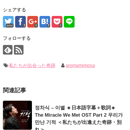
언니&#39; (ft. 도여니의 학창시절) | 편 먹고 갈래요? 밥블레스유 2
九尾狐外伝 第２話 キム・ジウ チョ・ヒョンジェ
bobblessyou2 EP.18
九尾狐外伝 メイキング03 ハン・イェスル
シェアする
ソン・ヘギョ – ソンヘギョ キスまとめ
チョ・ヒョンジェ 조현재 九尾狐外伝 制作発表会
ハン・ヘジン 한혜진 – Still We (여전히 우리는)
キム・テヒの弟イ・ワン♥イ・ボミ、今日（28日）結婚……
한가인 –
error
0
0
「ライフ・ オン・ マーズ」2019年11月2日TSUTAYAにて先行
「まず熱く掃除せよ」女優キム・ユジョン、「健康がとても回
レンタル開始！
復…痩せたのはソン・ジェリムのせい!? 」 (11/26)
(ENG SUB) Behind The Scene Hyun Bin 현빈❤️ 손예진 Son Ye
フォローする
【裏芸能】キムユジョンの熱愛彼氏はあの大物俳優
Jin-Crash Landing On You/ヒョンビン❤️ソンイェジン / エンジョイ❕
キム・ユジョン、美しいセルフショットで近況を伝える“会いた
いでしょ？” Big News TV
ユン・ギュンサン、番組にも登場した愛猫が急死…イ・ソンギ
キム・ユジョン、新ドラマ「まず熱く掃除せよ」に出演確
ョンら同僚芸能人から慰めの言葉が続々 – Taka News
定…“台本を見た瞬間惹かれた” 20180123
キム・レウォンの影絵遊び！？「黒騎士～永遠の約束～」メイ
幻の王女チャミョンゴ エンディング
私たちが出会った奇跡
aromamimosa
キングを一部公開（DVD-SET2特典映像より）
YUCHUN ♥ LOVE 15 「成均館 5話」
[Fan MV]七日の王妃(7일의 왕비)OST – 정기고 (Junggigo) – 그
리고 그려도 (Miss You In My Heart)
俳優カン・ギヨン、突然の熱愛宣言…「キム秘書がなぜそう
関連記事
か」出演で話題 Big News TV
Powered by livedoor 相互RSS
정차식 – 이별 🔹日本語字幕＋歌詞🔹
The Miracle We Met OST Part 2 우리가
만난 기적 ＜私たちが出逢えた奇跡・別
Powered by livedoor 相互RSS
れ＞