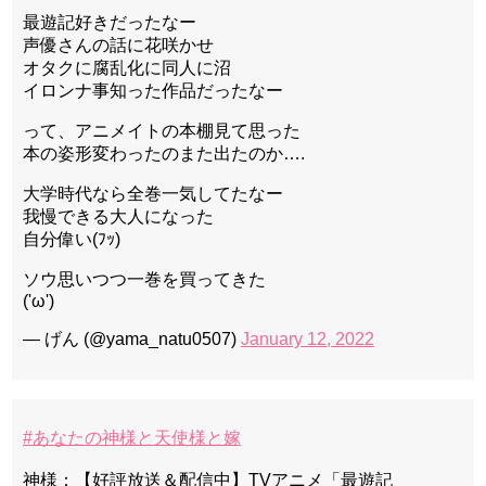
最遊記好きだったなー
声優さんの話に花咲かせ
オタクに腐乱化に同人に沼
イロンナ事知った作品だったなー
って、アニメイトの本棚見て思った
本の姿形変わったのまた出たのか….
大学時代なら全巻一気してたなー
我慢できる大人になった
自分偉い(ﾌｯ)
ソウ思いつつ一巻を買ってきた
('ω')
— げん (@yama_natu0507)
January 12, 2022
#あなたの神様と天使様と嫁
神様：【好評放送＆配信中】TVアニメ「最遊記