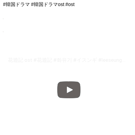
#韓国ドラマ #韓国ドラマost #ost
花遊記 ost #花遊記 #화유기 #イスンギ #leeseunggi #이승기 #韓国ドラマ #韓国ドラマost #ost