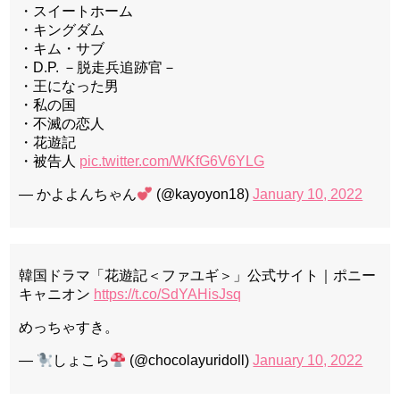
・スイートホーム
・キングダム
・キム・サブ
・D.P. －脱走兵追跡官－
・王になった男
・私の国
・不滅の恋人
・花遊記
・被告人
pic.twitter.com/WKfG6V6YLG
— かよよんちゃん
(@kayoyon18)
January 10, 2022
韓国ドラマ「花遊記＜ファユギ＞」公式サイト｜ポニー
キャニオン
https://t.co/SdYAHisJsq
めっちゃすき。
—
しょこら
(@chocolayuridoll)
January 10, 2022