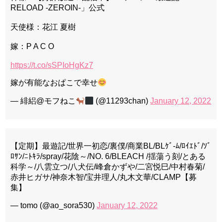
RELOAD -ZEROIN-」公式
天使様：花江 夏樹
嫁：P A C O
https://t.co/sSPIoHgKz7
嫁が有能なおぱこで幸せ
— 緋絽@モフねこ
(@11293chan)
January 12, 2022
【定期】最遊記/世界一初恋/裏僕/商業BL/BLｹﾞ-ﾑ/ﾛｲｴﾄﾞ/ｿﾞ
ﾛｻﾝ/ﾆﾄｷﾗ/spray/花陰～/NO. 6/BLEACH /揺蕩う刻/とある
科学～/八雲立つ/八犬伝/峰倉かずや/二宮悦巳/中村春菊/
赤井ヒガサ/神奈木智/宝井理人/丸木文華/CLAMP【募
集】
— tomo (@ao_sora530)
January 12, 2022