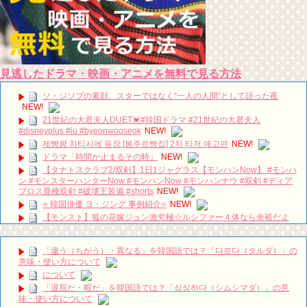
見逃したドラマ・映画・アニメを無料で見る方法
ソ・ジソブの素顔、スターではなく“一人の人間”として語った夜
NEW!
21世紀の大君夫人DUET💓#韓国ドラマ #21世紀の大君夫人
#disneyplus #iu #byeonwooseok
NEW!
제빵왕 차티시에 등장 [봉주르빵집] 2차 티저 예고편
NEW!
ドラマ「時間が止まるその時」
NEW!
【タナトスクラブ2/双剣】1日1ジャグラス【モンハンNow】 #モンハ
ン #モンスターハンターNow #モンハンNow #モンハンナウ #双剣 #ディア
ブロス亜種双剣 #破壊王装備 #shorts
NEW!
⭐️ 韓国俳優 ヨ・ジング 事例紹介⭐️
NEW!
【モンスト】狐の花嫁ジュン激究極☆ルシファー４体なら余裕だよ
ね？
NEW!
約束のない恋 第1話 父の帰還
NEW!
「違う（ちがう）・異なる」を韓国語では？「다르다（タルダ）」の
단역에서 대상까지 주상욱이 무대 위에서 끝내 오열한 진짜 이유
意味・使い方について
#shorts
NEW!
について
適齢期惑々ロマンス～お父さんが変～ トレーラー
NEW!
「退屈だ・暇だ」を韓国語では？「심심하다（シムシマダ）」の意
推理的女王2_EP13_曖昧
NEW!
味・使い方について
梨泰院クラス聖地巡礼🎬#韓国 #韓国旅行
NEW!