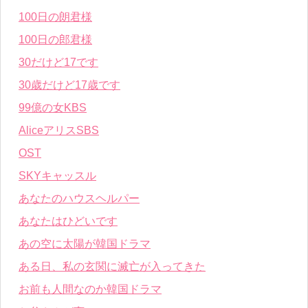
100日の朗君様
100日の郎君様
30だけど17です
30歳だけど17歳です
99億の女KBS
AliceアリスSBS
OST
SKYキャッスル
あなたのハウスヘルパー
あなたはひどいです
あの空に太陽が韓国ドラマ
ある日、私の玄関に滅亡が入ってきた
お前も人間なのか韓国ドラマ