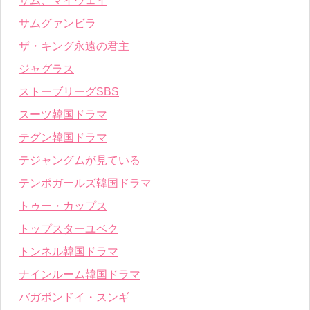
サム、マイウェイ
サムグァンビラ
ザ・キング永遠の君主
ジャグラス
ストーブリーグSBS
スーツ韓国ドラマ
テグン韓国ドラマ
テジャングムが見ている
テンポガールズ韓国ドラマ
トゥー・カップス
トップスターユベク
トンネル韓国ドラマ
ナインルーム韓国ドラマ
バガボンドイ・スンギ