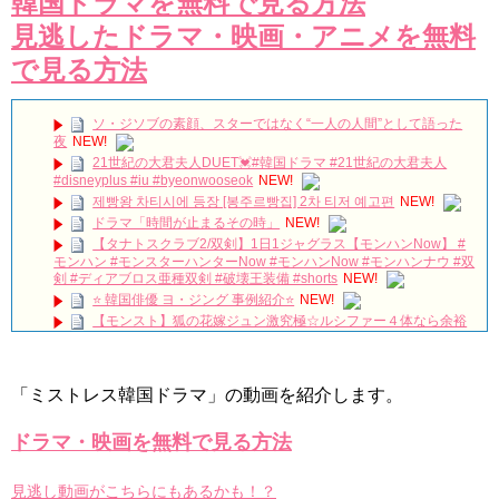
韓国ドラマを無料で見る方法
見逃したドラマ・映画・アニメを無料
で見る方法
ソ・ジソブの素顔、スターではなく“一人の人間”として語った
夜
NEW!
21世紀の大君夫人DUET💓#韓国ドラマ #21世紀の大君夫人
#disneyplus #iu #byeonwooseok
NEW!
제빵왕 차티시에 등장 [봉주르빵집] 2차 티저 예고편
NEW!
ドラマ「時間が止まるその時」
NEW!
【タナトスクラブ2/双剣】1日1ジャグラス【モンハンNow】 #
モンハン #モンスターハンターNow #モンハンNow #モンハンナウ #双
剣 #ディアブロス亜種双剣 #破壊王装備 #shorts
NEW!
⭐️ 韓国俳優 ヨ・ジング 事例紹介⭐️
NEW!
【モンスト】狐の花嫁ジュン激究極☆ルシファー４体なら余裕
だよね？
NEW!
約束のない恋 第1話 父の帰還
NEW!
단역에서 대상까지 주상욱이 무대 위에서 끝내 오열한 진짜 이유
「ミストレス韓国ドラマ」の動画を紹介します。
#shorts
NEW!
適齢期惑々ロマンス～お父さんが変～ トレーラー
NEW!
ドラマ・映画を無料で見る方法
推理的女王2_EP13_曖昧
NEW!
梨泰院クラス聖地巡礼🎬#韓国 #韓国旅行
NEW!
「違う（ちがう）・異なる」を韓国語では？「다르다（タル
見逃し動画がこちらにもあるかも！？