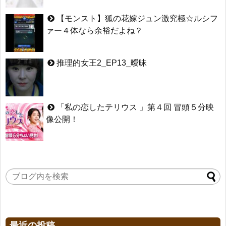
【モンスト】狐の花嫁ジュン激究極☆ルシフ
ァー４体なら余裕だよね？
推理的女王2_EP13_曖昧
「私の恋したテリウス 」第４回 冒頭５分映
像公開！
最近の投稿