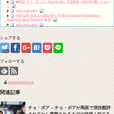
■韓国ドラマ『キング～Two Hearts』予告動画（日本語字幕）につい
ハン・ヘジン 한혜진 – (선공개) 강남 3대 얼짱 출신 &#39;한혜진 언니
て
&#39; (ft. 도여니의 학창시절) | 편 먹고 갈래요? 밥블레스유 2 bobblessyou2
yoon kyun sang
EP.18
HSF(126)-윤균상 서울숲 벤치 (YUN Kyunsang)(4)September::
ソン・ヘギョ – ソンヘギョ キスまとめ
Healing in Seoul Forest (서울숲)
ハン・ヘジン 한혜진 – Still We (여전히 우리는)
yoon kyun sang
한가인 –
ユン・ギュンサン主演「潜入弁護人」第1回特別公開！
「ライフ・ オン・ マーズ」2019年11月2日TSUTAYAにて先行レンタ
九尾狐外伝 第２話 キム・ジウ チョ・ヒョンジェ
ル開始！
シェアする
九尾狐外伝 メイキング03 ハン・イェスル
(ENG SUB) Behind The Scene Hyun Bin 현빈❤️ 손예진 Son Ye Jin-
チョ・ヒョンジェ 조현재 九尾狐外伝 制作発表会
Crash Landing On You/ヒョンビン❤️ソンイェジン / エンジョイ❕
キム・テヒの弟イ・ワン♥イ・ボミ、今日（28日）結婚……
ユン・ギュンサン、番組にも登場した愛猫が急死…イ・ソンギョンら
error
0
0
同僚芸能人から慰めの言葉が続々 – Taka News
「まず熱く掃除せよ」女優キム・ユジョン、「健康がとても回復…痩
せたのはソン・ジェリムのせい!? 」 (11/26)
キム・レウォンの影絵遊び！？「黒騎士～永遠の約束～」メイキング
フォローする
を一部公開（DVD-SET2特典映像より）
【裏芸能】キムユジョンの熱愛彼氏はあの大物俳優
キム・ユジョン、美しいセルフショットで近況を伝える“会いたいで
しょ？” Big News TV
キム・ユジョン、新ドラマ「まず熱く掃除せよ」に出演確定…“台本
を見た瞬間惹かれた” 20180123
aromamimosa
幻の王女チャミョンゴ エンディング
Powered by livedoor 相互RSS
YUCHUN ♥ LOVE 15 「成均館 5話」
関連記事
[Fan MV]七日の王妃(7일의 왕비)OST – 정기고 (Junggigo) – 그리고 그
려도 (Miss You In My Heart)
俳優カン・ギヨン、突然の熱愛宣言…「キム秘書がなぜそうか」出演
チョ・ボア – チョ・ボアが馬医で演技酷評
で話題 Big News TV