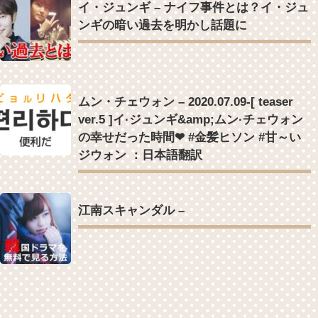
イ・ジュンギ – ナイフ事件とは？イ・ジュ
ンギの暗い過去を明かし話題に
ムン・チェウォン – 2020.07.09-[ teaser
ver.5 ]イ·ジュンギ&amp;ムン·チェウォン
の幸せだった時間❤ #金髪ヒソン #甘～い
ジウォン ：日本語翻訳
江南スキャンダル –