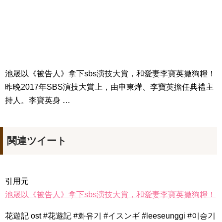
Jin-Crash Landing On You/ヒョンビン❤️ソンイェジン / エンジョイ❕
ユン・ギュンサン、番組にも登場した愛猫が急死…イ・ソンギ
ョンら同僚芸能人から慰めの言葉が続々 – Taka News
キム・レウォンの影絵遊び！？「黒騎士～永遠の約束～」メイ
キングを一部公開（DVD-SET2特典映像より）
「まず熱く掃除せよ」女優キム・ユジョン、「健康がとても回
復…痩せたのはソン・ジェリムのせい!? 」 (11/26)
【裏芸能】キムユジョンの熱愛彼氏はあの大物俳優
池晟以《被告人》拿下sbs演技大賞，和愛妻李寶英撒狗糧！
キム・ユジョン、美しいセルフショットで近況を伝える“会いた
昨晚2017年SBS演技大賞上，由申東燁、李寶英擔任典禮主
いでしょ？” Big News TV
キム・ユジョン、新ドラマ「まず熱く掃除せよ」に出演確
持人。李寶英身 …
定…“台本を見た瞬間惹かれた” 20180123
幻の王女チャミョンゴ エンディング
YUCHUN ♥ LOVE 15 「成均館 5話」
[Fan MV]七日の王妃(7일의 왕비)OST – 정기고 (Junggigo) – 그
関連ツイート
리고 그려도 (Miss You In My Heart)
俳優カン・ギヨン、突然の熱愛宣言…「キム秘書がなぜそう
か」出演で話題 Big News TV
引用元
池晟以《被告人》拿下sbs演技大賞，和愛妻李寶英撒狗糧！
花遊記 ost #花遊記 #화유기 #イスンギ #leeseunggi #이승기
Powered by livedoor 相互RSS