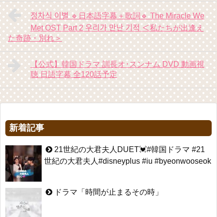
정차식 이별 🔹日本語字幕＋歌詞🔹 The Miracle We
Met OST Part 2 우리가 만난 기적 ＜私たちが出逢え
た奇跡・別れ＞
【公式】韓国ドラマ 訓長オ･スンナム DVD 動画視
聴 日語字幕 全120話予定
新着記事
21世紀の大君夫人DUET💓#韓国ドラマ #21
世紀の大君夫人#disneyplus #iu #byeonwooseok
ドラマ「時間が止まるその時」