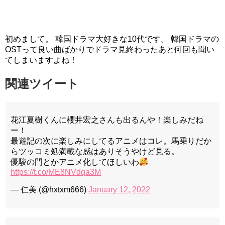
初めまして。 韓国ドラマ大好きな10代です。 韓国ドラマの
OSTって良い曲ばかりでドラマ見終わったあと何回も聞い
てしまいますよね！
関連ツイート
花江夏樹くんに櫻井宏之さんも出るんや！楽しみだね
ー！
最遊記の次に楽しみにしてるアニメはコレ。馬乗りだか
らツッコミ処満載な感はありそうやけど見る。
優駿の門とかアニメ化してほしいわ
https://t.co/ME8NVdqa3M
— 仁美 (@hxtxm666)
January 12, 2022