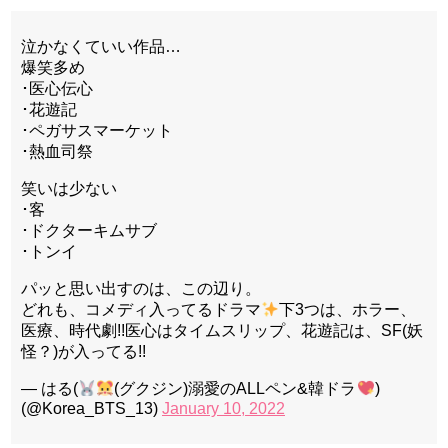
泣かなくていい作品…
爆笑多め
･医心伝心
･花遊記
･ペガサスマーケット
･熱血司祭
笑いは少ない
･客
･ドクターキムサブ
･トンイ
パッと思い出すのは、この辺り。
どれも、コメディ入ってるドラマ
下3つは、ホラー、
医療、時代劇!!医心はタイムスリップ、花遊記は、SF(妖
怪？)が入ってる!!
— はる(
(グクジン)溺愛のALLペン&韓ドラ
)
(@Korea_BTS_13)
January 10, 2022