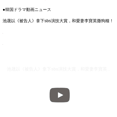
ダ）」の意味・使い方について
について
●韓国ドラマ動画ニュース
「退屈だ・暇だ」を韓国語では？「심심하다（シムシマダ）」
の意味・使い方について
■韓国ドラマ『キング～Two Hearts』予告動画（日本語字幕）
池晟以《被告人》拿下sbs演技大賞，和愛妻李寶英撒狗糧！
について
yoon kyun sang
HSF(126)-윤균상 서울숲 벤치 (YUN Kyunsang)(4)September::
Healing in Seoul Forest (서울숲)
yoon kyun sang
ユン・ギュンサン主演「潜入弁護人」第1回特別公開！
ハン・ヘジン 한혜진 – (선공개) 강남 3대 얼짱 출신 &#39;한혜진
언니&#39; (ft. 도여니의 학창시절) | 편 먹고 갈래요? 밥블레스유 2
bobblessyou2 EP.18
ソン・ヘギョ – ソンヘギョ キスまとめ
池晟以《被告人》拿下sbs演技大賞，和愛妻李寶英撒狗糧！
ハン・ヘジン 한혜진 – Still We (여전히 우리는)
한가인 –
九尾狐外伝 第２話 キム・ジウ チョ・ヒョンジェ
九尾狐外伝 メイキング03 ハン・イェスル
チョ・ヒョンジェ 조현재 九尾狐外伝 制作発表会
キム・テヒの弟イ・ワン♥イ・ボミ、今日（28日）結婚……
「ライフ・ オン・ マーズ」2019年11月2日TSUTAYAにて先行
レンタル開始！
(ENG SUB) Behind The Scene Hyun Bin 현빈❤️ 손예진 Son Ye