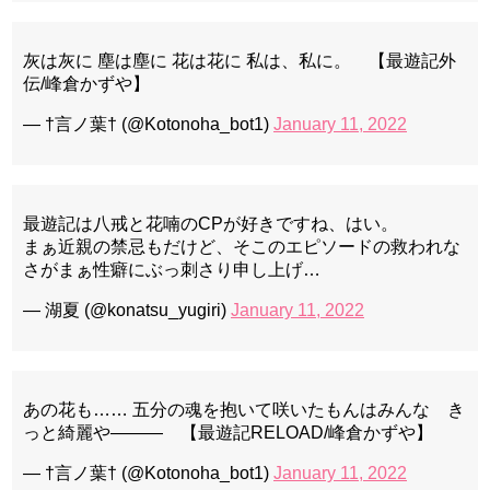
灰は灰に 塵は塵に 花は花に 私は、私に。 【最遊記外
伝/峰倉かずや】
— †言ノ葉† (@Kotonoha_bot1)
January 11, 2022
最遊記は八戒と花喃のCPが好きですね、はい。
まぁ近親の禁忌もだけど、そこのエピソードの救われな
さがまぁ性癖にぶっ刺さり申し上げ…
— 湖夏 (@konatsu_yugiri)
January 11, 2022
あの花も…… 五分の魂を抱いて咲いたもんはみんな き
っと綺麗や――― 【最遊記RELOAD/峰倉かずや】
— †言ノ葉† (@Kotonoha_bot1)
January 11, 2022