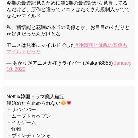
今期の最遊記見るために第1期の最遊記から見直してる
んだけど、原作と違ってアニメはたくさん規制入ってて
なんかマイルド
私、猪悟能と花喃の本当の関係とか、お目目のくだりと
か好きだったんだけどな
アニメは見事にマイルドでした
#沙爾燕と母親の関係も
マイルドだった
— あかり@アニメ大好きライバー (@akari8855)
January
10, 2022
Netflix韓国ドラマ廃人確定
観始めたら止められない
・サバイバー
・ムーブトゥヘブン
・イカゲーム
・怪物
・ヴィンチェンツォ