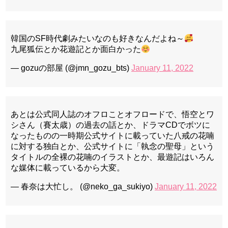
韓国のSF時代劇みたいなのも好きなんだよね～
九尾狐伝とか花遊記とか面白かった
— gozuの部屋 (@jmn_gozu_bts)
January 11, 2022
あとは公式同人誌のオフロことオフロードで、悟空とワ
シさん（賽太歳）の過去の話とか、ドラマCDでボツに
なったものの一時期公式サイトに載っていた八戒の花喃
に対する独白とか、公式サイトに「執念の聖母」という
タイトルの全裸の花喃のイラストとか、最遊記はいろん
な媒体に載っているから大変。
— 春奈は大忙し。 (@neko_ga_sukiyo)
January 11, 2022