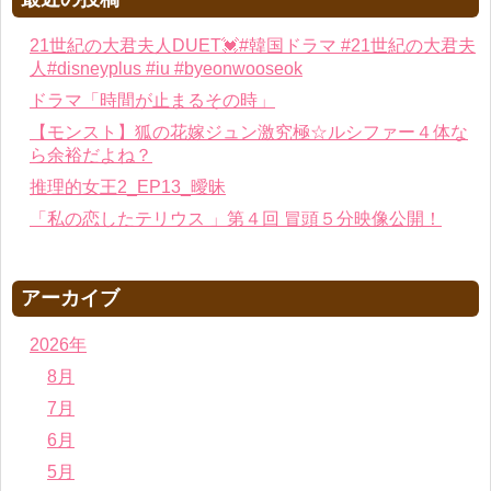
21世紀の大君夫人DUET💓#韓国ドラマ #21世紀の大君夫
人#disneyplus #iu #byeonwooseok
ドラマ「時間が止まるその時」
【モンスト】狐の花嫁ジュン激究極☆ルシファー４体な
ら余裕だよね？
推理的女王2_EP13_曖昧
「私の恋したテリウス 」第４回 冒頭５分映像公開！
アーカイブ
2026年
8月
7月
6月
5月