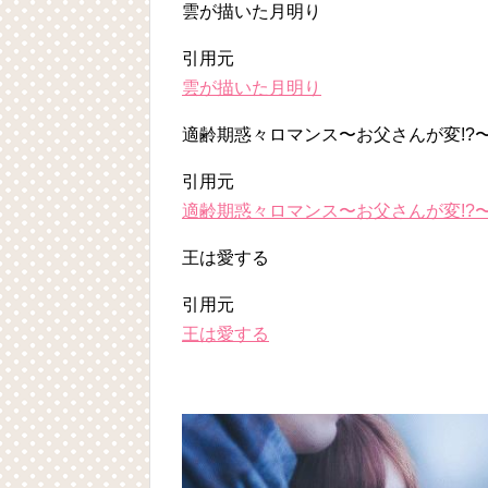
雲が描いた月明り
Powered by livedoor 相互RSS
引用元
雲が描いた月明り
適齢期惑々ロマンス〜お父さんが変!?
引用元
適齢期惑々ロマンス〜お父さんが変!?
王は愛する
引用元
王は愛する