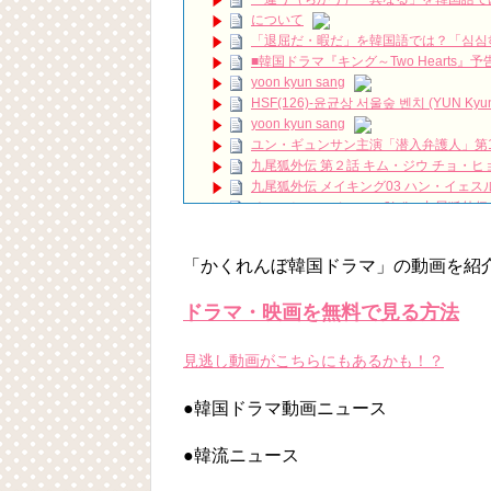
【コス太の予言】8月2週目 #shorts
NEW
について
『一緒に暮らしますか』イ・サンウ、ハ
「退屈だ・暇だ」を韓国語では？「심심
ハン・ヘジン 한혜진 – (선공개) 강남 3대 얼
■韓国ドラマ『キング～Two Hearts
요? 밥블레스유 2 bobblessyou2 EP.18
yoon kyun sang
ソン・ヘギョ – ソンヘギョ キスまとめ
HSF(126)-윤균상 서울숲 벤치 (YUN Kyunsang
ハン・ヘジン 한혜진 – Still We (여전히 
yoon kyun sang
한가인 –
ユン・ギュンサン主演「潜入弁護人」第
「ライフ・ オン・ マーズ」2019年11
九尾狐外伝 第２話 キム・ジウ チョ・ヒ
(ENG SUB) Behind The Scene Hyun
九尾狐外伝 メイキング03 ハン・イェス
ェジン / エンジョイ❕
チョ・ヒョンジェ 조현재 九尾狐外伝
ユン・ギュンサン、番組にも登場した愛猫
キム・テヒの弟イ・ワン♥イ・ボミ、今日
News
「まず熱く掃除せよ」女優キム・ユジョ
キム・レウォンの影絵遊び！？「黒騎士～
「かくれんぼ韓国ドラマ」の動画を紹
(11/26)
【裏芸能】キムユジョンの熱愛彼氏はあ
キム・ユジョン、美しいセルフショットで近況
ドラマ・映画を無料で見る方法
キム・ユジョン、新ドラマ「まず熱く掃除せ
幻の王女チャミョンゴ エンディング
見逃し動画がこちらにもあるかも！？
YUCHUN ♥ LOVE 15 「成均館 5話」
[Fan MV]七日の王妃(7일의 왕비)OST – 정기고 
Powered by livedoor 相互RSS
●韓国ドラマ動画ニュース
俳優カン・ギヨン、突然の熱愛宣言…「キム
●韓流ニュース