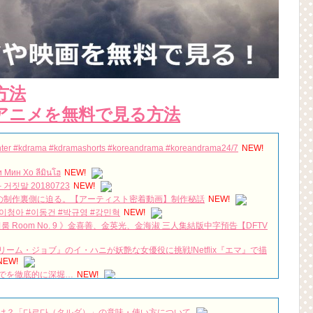
方法
アニメを無料で見る方法
Winter #kdrama #kdramashorts #koreandrama #koreandrama24/7
NEW!
н Хо ลีมินโฮ
NEW!
비밀과 거짓말 20180723
NEW!
」の制作裏側に迫る。【アーティスト密着動画】制作秘話
NEW!
#이청아 #이동건 #박규영 #강민혁
NEW!
나인룸 Room No. 9 》金喜善、金英光、金海淑 三人集結版中字預告【DFTV
ム・ジョブ』のイ・ハニが妖艶な女優役に挑戦!Netflix『エマ』で描
NEW!
でを徹底的に深堀…
NEW!
y your man #韓国ドラマ #よくおごってくれる綺麗なおねえさん #赤
WYnett
NEW!
밤의 진실 미스트리스 메인 예고 최초 공개 180428 EP.0
NEW!
は？「다르다（タルダ）」の意味・使い方について