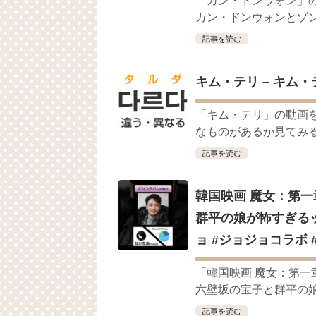
「カン・ドンウォン」
キム・レウォンの影絵遊び！？「黒騎士～
カン・ドンウォンとゾンビ
「まず熱く掃除せよ」女優キム・ユジョ
記事を読む
(11/26)
【裏芸能】キムユジョンの熱愛彼氏はあ
キム・ユジョン、美しいセルフショットで近況
キム・テリ – キム・テリv
キム・ユジョン、新ドラマ「まず熱く掃除せ
幻の王女チャミョンゴ エンディング
YUCHUN ♥ LOVE 15 「成均館 5話」
「キム・テリ」の動画を
[Fan MV]七日の王妃(7일의 왕비)OST – 정기고 
なものがあるか見てみる 
俳優カン・ギヨン、突然の熱愛宣言…「キム
記事を読む
韓国映画 魔女：第一
群平の娘が怖すぎるッ
Powered by livedoor 相互RSS
ョ #ジョジョコラボ
「韓国映画 魔女：第
六壁坂の宝子と群平の娘
記事を読む