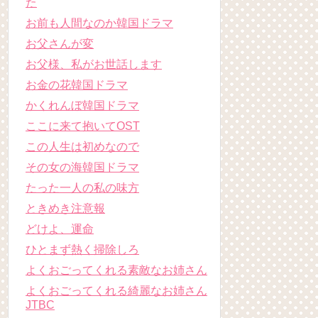
た
お前も人間なのか韓国ドラマ
お父さんが変
お父様、私がお世話します
お金の花韓国ドラマ
かくれんぼ韓国ドラマ
ここに来て抱いてOST
この人生は初めなので
その女の海韓国ドラマ
たった一人の私の味方
ときめき注意報
どけよ、運命
ひとまず熱く掃除しろ
よくおごってくれる素敵なお姉さん
よくおごってくれる綺麗なお姉さん
JTBC