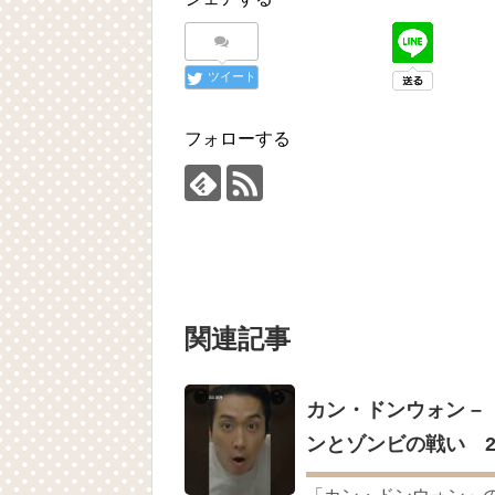
【コス太の予言】8月2週目 #shorts
NEW
『一緒に暮らしますか』イ・サンウ、ハ
「違う（ちがう）・異なる」を韓国語で
について
ツイート
「退屈だ・暇だ」を韓国語では？「심심
■韓国ドラマ『キング～Two Hearts
yoon kyun sang
フォローする
HSF(126)-윤균상 서울숲 벤치 (YUN Kyunsang
yoon kyun sang
ユン・ギュンサン主演「潜入弁護人」第
ハン・ヘジン 한혜진 – (선공개) 강남 3대 얼
요? 밥블레스유 2 bobblessyou2 EP.18
ソン・ヘギョ – ソンヘギョ キスまとめ
ハン・ヘジン 한혜진 – Still We (여전히 
한가인 –
九尾狐外伝 第２話 キム・ジウ チョ・ヒ
関連記事
九尾狐外伝 メイキング03 ハン・イェス
チョ・ヒョンジェ 조현재 九尾狐外伝
キム・テヒの弟イ・ワン♥イ・ボミ、今日
「ライフ・ オン・ マーズ」2019年11
カン・ドンウォン –
(ENG SUB) Behind The Scene Hyun
ンとゾンビの戦い 
ェジン / エンジョイ❕
ユン・ギュンサン、番組にも登場した愛猫
News