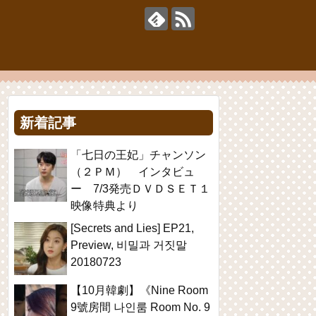
新着記事
「七日の王妃」チャンソン
（２ＰＭ） インタビュ
ー 7/3発売ＤＶＤＳＥＴ１
映像特典より
[Secrets and Lies] EP21,
Preview, 비밀과 거짓말
20180723
【10月韓劇】《Nine Room
9號房間 나인룸 Room No. 9