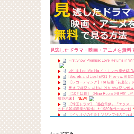
見逃したドラマ・映画・アニメを無料
First Snow Promise: Love Returns in 
이민호 Lee Min Ho イ・ミンホ 李敏鎬 Ли Ми
[Secrets and Lies] EP21, Preview, 
【レコーディング】Foi 新曲「花遊記
동생 구해준 아내한테 인성 보여준 남편 
【10月韓劇】《Nine Room 9號房間 
數位未來】
NEW!
【韓国ドラマ】『熱血司祭』『エクストリー
かれる娯楽産業が躍進した1980年代の光と影
【イケオジの至高】ソジソプ様のこれま
スタンド バイ ユア マン stand b
色テレキャスター #タミーワイネット #Tammy
mistress 더 완벽하게 감췄어야 했던 어젯
シェアする