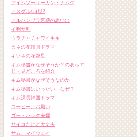
アイムソーリーカン・ナムグ
アスダル年代記
アルハンブラ宮殿の思い出
イ判サ判
ウラチャチャワイキキ
カネの花韓国ドラマ
キツネの花嫁星
キム秘書がなぜそうか？のあらす
じ・見どころを紹介
キム秘書がなぜそうなのか
キム秘書はいったい、なぜ？
キム課長韓国ドラマ
コーヒー、お願い
ゴー・バック夫婦
サイコだけど大丈夫
サム、マイウェイ