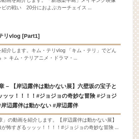
の動画を紹介します。「新感染半島」メイキング映像
永遠の約束～」メイキングを一部公開（DVD-SET2特典映像より）
の戦い 20分におよぶカーチェイス ...
ン、「健康がとても回復…痩せたのはソン・ジェリムのせい!? 」
の大物俳優
を伝える“会いたいでしょ？” Big News TV
log [Part1]
よ」に出演確定…“台本を見た瞬間惹かれた” 20180123
紹介します。キム・テリvlog 「キム・テリ」でどん
(Junggigo) – 그리고 그려도 (Miss You In My Heart)
＞ キム・テリアニメ・ドラマ・...
秘書がなぜそうか」出演で話題 Big News TV
章 – 【岸辺露伴は動かない展】六壁坂の宝子と
ッッ！！！！#ジョジョの奇妙な冒険 #ジョジ
 #岸辺露伴は動かない #岸辺露伴
一章」の動画を紹介します。【岸辺露伴は動かない展】
が怖すぎるッッッ！！！！#ジョジョの奇妙な冒険 ...