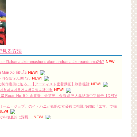
で見る方法
Winter #kdrama #kdramashorts #koreandrama #koreandrama24/7
NEW!
н Хо ลีมินโฮ
NEW!
비밀과 거짓말 20180723
NEW!
」の制作裏側に迫る。【アーティスト密着動画】制作秘話
NEW!
#이청아 #이동건 #박규영 #강민혁
NEW!
나인룸 Room No. 9 》金喜善、金英光、金海淑 三人集結版中字預告【DFTV
ム・ジョブ』のイ・ハニが妖艶な女優役に挑戦!Netflix『エマ』で描
NEW!
でを徹底的に深堀…
NEW!
y your man #韓国ドラマ #よくおごってくれる綺麗なおねえさん #赤
WYnett
NEW!
밤의 진실 미스트리스 메인 예고 최초 공개 180428 EP.0
NEW!