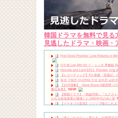
韓国ドラマを無料で見る
見逃したドラマ・映画・
First Snow Promise: Love Returns in 
이민호 Lee Min Ho イ・ミンホ 李敏鎬 Ли Ми
[Secrets and Lies] EP21, Preview, 
【レコーディング】Foi 新曲「花遊記
동생 구해준 아내한테 인성 보여준 남편 
【10月韓劇】《Nine Room 9號房間 
數位未來】
NEW!
【韓国ドラマ】『熱血司祭』『エクストリー
かれる娯楽産業が躍進した1980年代の光と影
【イケオジの至高】ソジソプ様のこれま
スタンド バイ ユア マン stand b
色テレキャスター #タミーワイネット #Tammy
mistress 더 완벽하게 감췄어야 했던 어젯
「違う（ちがう）・異なる」を韓国語で