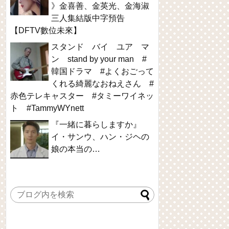
》金喜善、金英光、金海淑
三人集結版中字預告
【DFTV數位未來】
スタンド バイ ユア マ
ン stand by your man #
韓国ドラマ #よくおごって
くれる綺麗なおねえさん #
赤色テレキャスター #タミーワイネッ
ト #TammyWYnett
『一緒に暮らしますか』
イ・サンウ、ハン・ジヘの
娘の本当の…