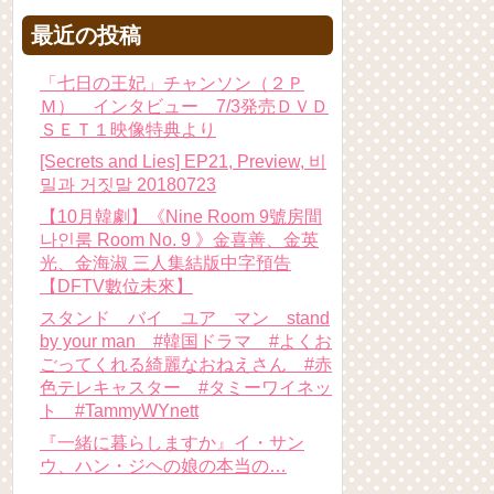
最近の投稿
「七日の王妃」チャンソン（２Ｐ
Ｍ） インタビュー 7/3発売ＤＶＤ
ＳＥＴ１映像特典より
[Secrets and Lies] EP21, Preview, 비
밀과 거짓말 20180723
【10月韓劇】《Nine Room 9號房間
나인룸 Room No. 9 》金喜善、金英
光、金海淑 三人集結版中字預告
【DFTV數位未來】
スタンド バイ ユア マン stand
by your man #韓国ドラマ #よくお
ごってくれる綺麗なおねえさん #赤
色テレキャスター #タミーワイネッ
ト #TammyWYnett
『一緒に暮らしますか』イ・サン
ウ、ハン・ジヘの娘の本当の…