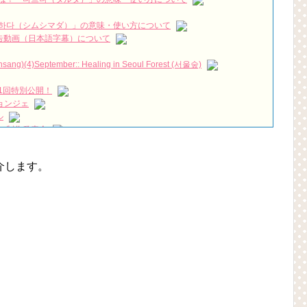
!
ン・ジヘの娘の本当の…
NEW!
하다（シムシマダ）」の意味・使い方について
짱 출신 &#39;한혜진 언니&#39; (ft. 도여니의 학창시절) | 편 먹고 갈래
』予告動画（日本語字幕）について
)(4)September:: Healing in Seoul Forest (서울숲)
우리는)
1回特別公開！
月2日TSUTAYAにて先行レンタル開始！
ョンジェ
 Bin 현빈❤️ 손예진 Son Ye Jin-Crash Landing On You/ヒョンビン❤️ソンイ
ル
 制作発表会
が急死…イ・ソンギョンら同僚芸能人から慰めの言葉が続々 – Taka
（28日）結婚……
ン、「健康がとても回復…痩せたのはソン・ジェリムのせい!? 」
永遠の約束～」メイキングを一部公開（DVD-SET2特典映像より）
介します。
の大物俳優
を伝える“会いたいでしょ？” Big News TV
よ」に出演確定…“台本を見た瞬間惹かれた” 20180123
(Junggigo) – 그리고 그려도 (Miss You In My Heart)
秘書がなぜそうか」出演で話題 Big News TV