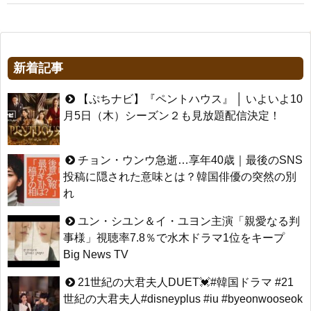
新着記事
【ぷちナビ】『ペントハウス』 │ いよいよ10
月5日（木）シーズン２も見放題配信決定！
チョン・ウンウ急逝…享年40歳｜最後のSNS
投稿に隠された意味とは？韓国俳優の突然の別
れ
ユン・シユン＆イ・ユヨン主演「親愛なる判
事様」視聴率7.8％で水木ドラマ1位をキープ
Big News TV
21世紀の大君夫人DUET💓#韓国ドラマ #21
世紀の大君夫人#disneyplus #iu #byeonwooseok