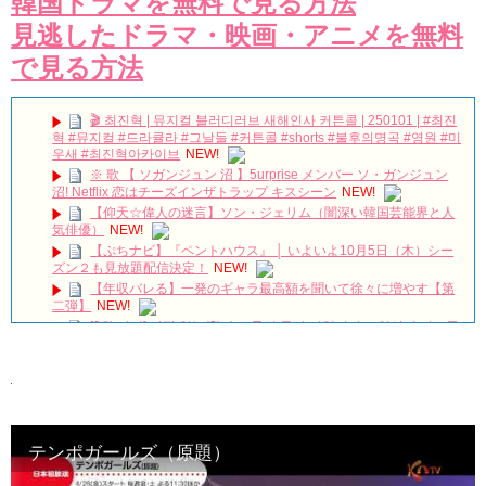
韓国ドラマを無料で見る方法
見逃したドラマ・映画・アニメを無料
で見る方法
🎬 최진혁 | 뮤지컬 블러디러브 새해인사 커튼콜 | 250101 | #최진
혁 #뮤지컬 #드라큘라 #그날들 #커튼콜 #shorts #불후의명곡 #영원 #미
우새 #최진혁아카이브
NEW!
※ 歌 【 ソガンジュン 沼 】5urprise メンバー ソ・ガンジュン
沼! Netflix 恋はチーズインザトラップ キスシーン
NEW!
【仰天☆偉人の迷言】ソン・ジェリム（闇深い韓国芸能界と人
気俳優）
NEW!
【ぷちナビ】『ペントハウス』 │ いよいよ10月5日（木）シー
ズン２も見放題配信決定！
NEW!
【年収バレる】一発のギャラ最高額を聞いて徐々に増やす【第
二弾】
NEW!
[3차 티저] 사랑 없는(?) 솔로들의 동거 리얼리티🔥 일상이 시트콤
이 되는 구기동 매직🏠 #구기동프렌즈 EP.0
NEW!
チョン・ウンウ急逝…享年40歳｜最後のSNS投稿に隠された意
味とは？韓国俳優の突然の別れ
NEW!
韓国映画【母とわたしの3日間】完！概要|感想 12/30/2023
no.112
NEW!
The Untold Collapse of Yoo Ah-in
NEW!
テンポガールズ（原題）
ユン・シユン＆イ・ユヨン主演「親愛なる判事様」視聴率7.8％
で水木ドラマ1位をキープ Big News TV
NEW!