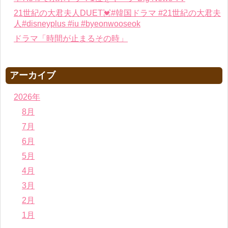
21世紀の大君夫人DUET💓#韓国ドラマ #21世紀の大君夫
人#disneyplus #iu #byeonwooseok
ドラマ「時間が止まるその時」
アーカイブ
2026年
8月
7月
6月
5月
4月
3月
2月
1月