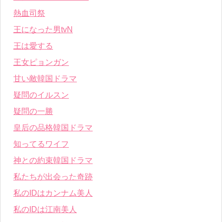
熱血司祭
王になった男tvN
王は愛する
王女ピョンガン
甘い敵韓国ドラマ
疑問のイルスン
疑問の一勝
皇后の品格韓国ドラマ
知ってるワイフ
神との約束韓国ドラマ
私たちが出会った奇跡
私のIDはカンナム美人
私のIDは江南美人