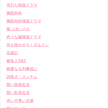
耳打ち韓国ドラマ
胸部外科
胸部外科韓国ドラマ
脂っぽいメロ
色々な嫁韓国ドラマ
花を咲かせろ！ダルスン
花遊記
被告人SBS
親愛なる判事様に
訓長オ・スンナム
賢い医師生活
賢い監房生活
赤い月青い太陽