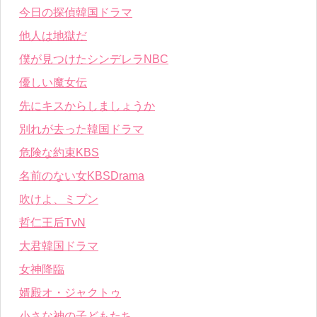
今日の探偵韓国ドラマ
他人は地獄だ
僕が見つけたシンデレラNBC
優しい魔女伝
先にキスからしましょうか
別れが去った韓国ドラマ
危険な約束KBS
名前のない女KBSDrama
吹けよ、ミプン
哲仁王后TvN
大君韓国ドラマ
女神降臨
婿殿オ・ジャクトゥ
小さな神の子どもたち