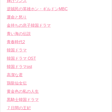
輝けウンス
逆賊民の英雄ホン・ギルドンMBC
運命と怒り
金持ちの息子韓国ドラマ
青い海の伝説
青春時代2
韓国ドラマ
韓国ドラマ OST
韓国ドラマost
高潔な君
鶏龍仙女伝
黄金色の私の人生
黒騎士韓国ドラマ
７日間の王妃