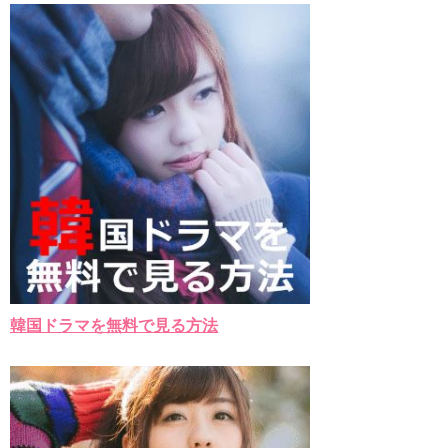
キム・テヒの弟イ・ワン♥イ・ボミ、今日（28日）結婚……
「ライフ・ オン・ マーズ」2019年11月2日TSUTAYAにて先行
レンタル開始！
(ENG SUB) Behind The Scene Hyun Bin 현빈❤️ 손예진 Son Ye
Jin-Crash Landing On You/ヒョンビン❤️ソンイェジン / エンジョイ❕
ユン・ギュンサン、番組にも登場した愛猫が急死…イ・ソンギ
ョンら同僚芸能人から慰めの言葉が続々 – Taka News
キム・レウォンの影絵遊び！？「黒騎士～永遠の約束～」メイ
キングを一部公開（DVD-SET2特典映像より）
「まず熱く掃除せよ」女優キム・ユジョン、「健康がとても回
復…痩せたのはソン・ジェリムのせい!? 」 (11/26)
【裏芸能】キムユジョンの熱愛彼氏はあの大物俳優
キム・ユジョン、美しいセルフショットで近況を伝える“会いた
いでしょ？” Big News TV
キム・ユジョン、新ドラマ「まず熱く掃除せよ」に出演確
定…“台本を見た瞬間惹かれた” 20180123
韓国ドラマを無料で見る方法
幻の王女チャミョンゴ エンディング
YUCHUN ♥ LOVE 15 「成均館 5話」
[Fan MV]七日の王妃(7일의 왕비)OST – 정기고 (Junggigo) – 그
리고 그려도 (Miss You In My Heart)
俳優カン・ギヨン、突然の熱愛宣言…「キム秘書がなぜそう
か」出演で話題 Big News TV