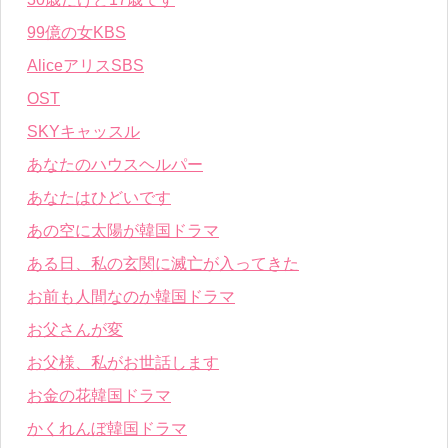
99億の女KBS
AliceアリスSBS
OST
SKYキャッスル
あなたのハウスヘルパー
あなたはひどいです
あの空に太陽が韓国ドラマ
ある日、私の玄関に滅亡が入ってきた
お前も人間なのか韓国ドラマ
お父さんが変
お父様、私がお世話します
お金の花韓国ドラマ
かくれんぼ韓国ドラマ