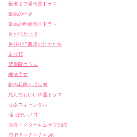
最後まで愛韓国ドラマ
最高の一発
最高の離婚韓国ドラマ
月が浮かぶ川
月桂樹洋服店の紳士たち
未分類
梨泰院クラス
検法男女
椿の花咲く頃동백
死んでもいい韓国ドラマ
江南スキャンダル
油っぽいメロ
浪漫ドクターキムサブSBS
海街チャチャチャtvN