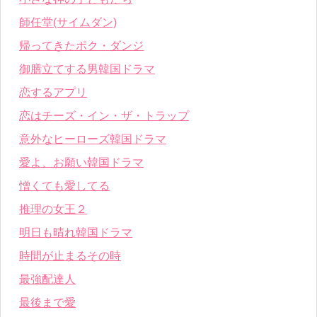
師任堂(サイムダン)
帰ってきたポク・ダンジ
御膳立てする男韓国ドラマ
恋するアプリ
恋はチーズ・イン・ザ・トラップ
意外なヒーローズ韓国ドラマ
愛よ、お願い韓国ドラマ
憎くても愛してる
推理の女王２
明日も晴れ韓国ドラマ
時間が止まるその時
最強配達人
最後まで愛