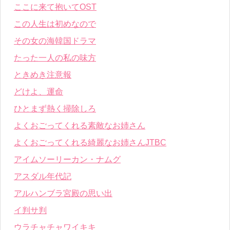
ここに来て抱いてOST
この人生は初めなので
その女の海韓国ドラマ
たった一人の私の味方
ときめき注意報
どけよ、運命
ひとまず熱く掃除しろ
よくおごってくれる素敵なお姉さん
よくおごってくれる綺麗なお姉さんJTBC
アイムソーリーカン・ナムグ
アスダル年代記
アルハンブラ宮殿の思い出
イ判サ判
ウラチャチャワイキキ