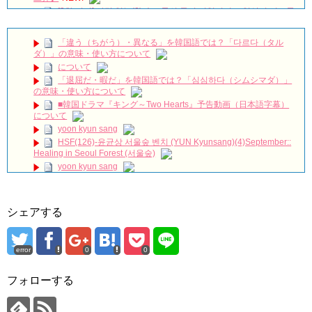
[3차 티저] 사랑 없는(?) 솔로들의 동거 리얼리티🔥 일상이 시트콤
이 되는 구기동 매직🏠 #구기동프렌즈 EP.0
NEW!
チョン・ウンウ急逝…享年40歳｜最後のSNS投稿に隠された意
「違う（ちがう）・異なる」を韓国語では？「다르다（タル
味とは？韓国俳優の突然の別れ
NEW!
ダ）」の意味・使い方について
韓国映画【母とわたしの3日間】完！概要|感想 12/30/2023
について
no.112
NEW!
「退屈だ・暇だ」を韓国語では？「심심하다（シムシマダ）」
The Untold Collapse of Yoo Ah-in
NEW!
の意味・使い方について
ユン・シユン＆イ・ユヨン主演「親愛なる判事様」視聴率7.8％
■韓国ドラマ『キング～Two Hearts』予告動画（日本語字幕）
で水木ドラマ1位をキープ Big News TV
NEW!
について
【衝撃】小笠原慎之介、甲子園初登板へ🔥「僕はロボットじゃ
yoon kyun sang
ない」伝統の一戦で覚醒なるか⚾
NEW!
HSF(126)-윤균상 서울숲 벤치 (YUN Kyunsang)(4)September::
21世紀の大君夫人DUET💓#韓国ドラマ #21世紀の大君夫人
Healing in Seoul Forest (서울숲)
#disneyplus #iu #byeonwooseok
NEW!
yoon kyun sang
ハン・ヘジン 한혜진 – (선공개) 강남 3대 얼짱 출신 &#39;한혜진
ユン・ギュンサン主演「潜入弁護人」第1回特別公開！
언니&#39; (ft. 도여니의 학창시절) | 편 먹고 갈래요? 밥블레스유 2
bobblessyou2 EP.18
九尾狐外伝 第２話 キム・ジウ チョ・ヒョンジェ
ソン・ヘギョ – ソンヘギョ キスまとめ
九尾狐外伝 メイキング03 ハン・イェスル
シェアする
ハン・ヘジン 한혜진 – Still We (여전히 우리는)
チョ・ヒョンジェ 조현재 九尾狐外伝 制作発表会
한가인 –
キム・テヒの弟イ・ワン♥イ・ボミ、今日（28日）結婚……
「ライフ・ オン・ マーズ」2019年11月2日TSUTAYAにて先行
error
0
0
レンタル開始！
「まず熱く掃除せよ」女優キム・ユジョン、「健康がとても回
復…痩せたのはソン・ジェリムのせい!? 」 (11/26)
(ENG SUB) Behind The Scene Hyun Bin 현빈❤️ 손예진 Son Ye
フォローする
Jin-Crash Landing On You/ヒョンビン❤️ソンイェジン / エンジョイ❕
【裏芸能】キムユジョンの熱愛彼氏はあの大物俳優
キム・ユジョン、美しいセルフショットで近況を伝える“会いた
ユン・ギュンサン、番組にも登場した愛猫が急死…イ・ソンギ
いでしょ？” Big News TV