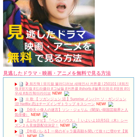
Powered by livedoor 相互RSS
見逃したドラマ・映画・アニメを無料で見る方法
🎬 최진혁 | 뮤지컬 블러디러브 새해인사 커튼콜 | 250101 | #최진
혁 #뮤지컬 #드라큘라 #그날들 #커튼콜 #shorts #불후의명곡 #영원 #미
우새 #최진혁아카이브
NEW!
※ 歌 【 ソガンジュン 沼 】5urprise メンバー ソ・ガンジュン
沼! Netflix 恋はチーズインザトラップ キスシーン
NEW!
【仰天☆偉人の迷言】ソン・ジェリム（闇深い韓国芸能界と人
気俳優）
NEW!
【ぷちナビ】『ペントハウス』 │ いよいよ10月5日（木）シー
ズン２も見放題配信決定！
NEW!
【年収バレる】一発のギャラ最高額を聞いて徐々に増やす【第
二弾】
NEW!