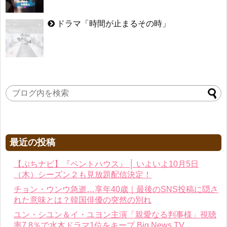
ドラマ「時間が止まるその時」
最近の投稿
【ぷちナビ】『ペントハウス』 │ いよいよ10月5日
（木）シーズン２も見放題配信決定！
チョン・ウンウ急逝…享年40歳｜最後のSNS投稿に隠さ
れた意味とは？韓国俳優の突然の別れ
ユン・シユン＆イ・ユヨン主演「親愛なる判事様」視聴
率7.8％で水木ドラマ1位をキープ Big News TV