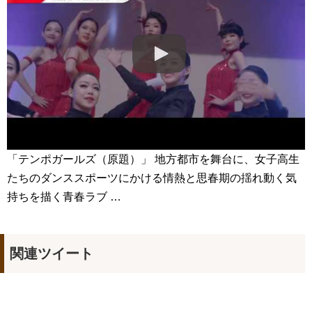
【衝撃】小笠原慎之介、甲子園初登板へ🔥「僕はロボットじゃ
ない」伝統の一戦で覚醒なるか⚾
NEW!
21世紀の大君夫人DUET💓#韓国ドラマ #21世紀の大君夫人
#disneyplus #iu #byeonwooseok
NEW!
「違う（ちがう）・異なる」を韓国語では？「다르다（タル
ダ）」の意味・使い方について
について
「退屈だ・暇だ」を韓国語では？「심심하다（シムシマダ）」
の意味・使い方について
■韓国ドラマ『キング～Two Hearts』予告動画（日本語字幕）
について
yoon kyun sang
HSF(126)-윤균상 서울숲 벤치 (YUN Kyunsang)(4)September::
「テンポガールズ（原題）」 地方都市を舞台に、女子高生
Healing in Seoul Forest (서울숲)
たちのダンススポーツにかける情熱と思春期の揺れ動く気
yoon kyun sang
ユン・ギュンサン主演「潜入弁護人」第1回特別公開！
持ちを描く青春ラブ …
ハン・ヘジン 한혜진 – (선공개) 강남 3대 얼짱 출신 &#39;한혜진
언니&#39; (ft. 도여니의 학창시절) | 편 먹고 갈래요? 밥블레스유 2
bobblessyou2 EP.18
ソン・ヘギョ – ソンヘギョ キスまとめ
関連ツイート
ハン・ヘジン 한혜진 – Still We (여전히 우리는)
한가인 –
九尾狐外伝 第２話 キム・ジウ チョ・ヒョンジェ
九尾狐外伝 メイキング03 ハン・イェスル
チョ・ヒョンジェ 조현재 九尾狐外伝 制作発表会