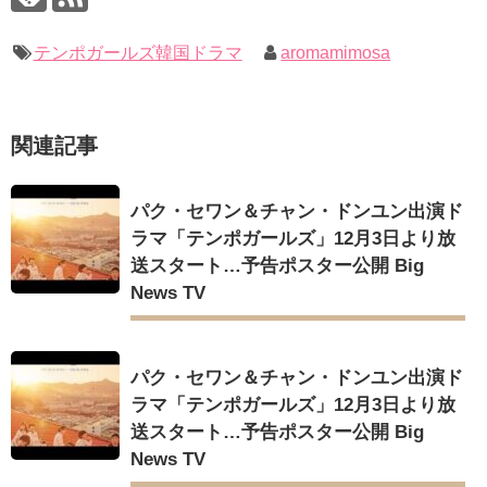
ョンら同僚芸能人から慰めの言葉が続々 – Taka News
キム・ユジョン、新ドラマ「まず熱く掃除せよ」に出演確
キム・レウォンの影絵遊び！？「黒騎士～永遠の約束～」メイ
定…“台本を見た瞬間惹かれた” 20180123
キングを一部公開（DVD-SET2特典映像より）
幻の王女チャミョンゴ エンディング
テンポガールズ韓国ドラマ
aromamimosa
YUCHUN ♥ LOVE 15 「成均館 5話」
[Fan MV]七日の王妃(7일의 왕비)OST – 정기고 (Junggigo) – 그
리고 그려도 (Miss You In My Heart)
俳優カン・ギヨン、突然の熱愛宣言…「キム秘書がなぜそう
関連記事
か」出演で話題 Big News TV
Powered by livedoor 相互RSS
パク・セワン＆チャン・ドンユン出演ド
ラマ「テンポガールズ」12月3日より放
送スタート…予告ポスター公開 Big
Powered by livedoor 相互RSS
News TV
パク・セワン＆チャン・ドンユン出演ド
ラマ「テンポガールズ」12月3日より放
送スタート…予告ポスター公開 Big
News TV