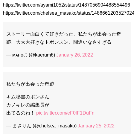
https://twitter.com/ayami1052/status/1487056904488554496
九尾狐外伝 第２話 キム・ジウ チョ・ヒョンジェ
九尾狐外伝 メイキング03 ハン・イェスル
https://twitter.com/chelsea_masako/status/148666120352702
チョ・ヒョンジェ 조현재 九尾狐外伝 制作発表会
キム・テヒの弟イ・ワン♥イ・ボミ、今日（28日）結婚……
「ライフ・ オン・ マーズ」2019年11月2日TSUTAYAにて先行
ストーリー面白くて好きだった、私たちが出会った奇
レンタル開始！
跡、大大大好きなトボンスン、間違いなさすぎる
(ENG SUB) Behind The Scene Hyun Bin 현빈❤️ 손예진 Son Ye
Jin-Crash Landing On You/ヒョンビン❤️ソンイェジン / エンジョイ❕
— ᴍᴀʜᴏ◡̈ (@kaerum6)
January 26, 2022
ユン・ギュンサン、番組にも登場した愛猫が急死…イ・ソンギ
ョンら同僚芸能人から慰めの言葉が続々 – Taka News
キム・レウォンの影絵遊び！？「黒騎士～永遠の約束～」メイ
キングを一部公開（DVD-SET2特典映像より）
「まず熱く掃除せよ」女優キム・ユジョン、「健康がとても回
私たちが出会った奇跡
復…痩せたのはソン・ジェリムのせい!? 」 (11/26)
【裏芸能】キムユジョンの熱愛彼氏はあの大物俳優
キム・ユジョン、美しいセルフショットで近況を伝える“会いた
キム秘書のポンさん
いでしょ？” Big News TV
カノキレの編集長が
キム・ユジョン、新ドラマ「まず熱く掃除せよ」に出演確
定…“台本を見た瞬間惹かれた” 20180123
出てるのね！
pic.twitter.com/eF0lF1DuFn
幻の王女チャミョンゴ エンディング
YUCHUN ♥ LOVE 15 「成均館 5話」
— まさりん (@chelsea_masako)
January 25, 2022
[Fan MV]七日の王妃(7일의 왕비)OST – 정기고 (Junggigo) – 그
리고 그려도 (Miss You In My Heart)