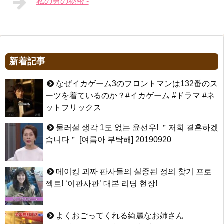
私の男の秘密 -
新着記事
なぜイカゲーム3のフロントマンは132番のス
ーツを着ているのか？#イカゲーム #ドラマ #ネ
ットフリックス
물러설 생각 1도 없는 윤선우! ＂저희 결혼하겠
습니다＂ [여름아 부탁해] 20190920
메이킹 괴짜 판사들의 실종된 정의 찾기 프로
젝트! ‘이판사판’ 대본 리딩 현장!
よくおごってくれる綺麗なお姉さん