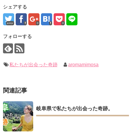
bobblessyou2 EP.18
九尾狐外伝 メイキング03 ハン・イェスル
シェアする
ソン・ヘギョ – ソンヘギョ キスまとめ
チョ・ヒョンジェ 조현재 九尾狐外伝 制作発表会
ハン・ヘジン 한혜진 – Still We (여전히 우리는)
キム・テヒの弟イ・ワン♥イ・ボミ、今日（28日）結婚……
한가인 –
error
0
0
「ライフ・ オン・ マーズ」2019年11月2日TSUTAYAにて先行
「まず熱く掃除せよ」女優キム・ユジョン、「健康がとても回
レンタル開始！
復…痩せたのはソン・ジェリムのせい!? 」 (11/26)
(ENG SUB) Behind The Scene Hyun Bin 현빈❤️ 손예진 Son Ye
フォローする
【裏芸能】キムユジョンの熱愛彼氏はあの大物俳優
Jin-Crash Landing On You/ヒョンビン❤️ソンイェジン / エンジョイ❕
キム・ユジョン、美しいセルフショットで近況を伝える“会いた
いでしょ？” Big News TV
ユン・ギュンサン、番組にも登場した愛猫が急死…イ・ソンギ
キム・ユジョン、新ドラマ「まず熱く掃除せよ」に出演確
ョンら同僚芸能人から慰めの言葉が続々 – Taka News
定…“台本を見た瞬間惹かれた” 20180123
キム・レウォンの影絵遊び！？「黒騎士～永遠の約束～」メイ
幻の王女チャミョンゴ エンディング
私たちが出会った奇跡
aromamimosa
キングを一部公開（DVD-SET2特典映像より）
YUCHUN ♥ LOVE 15 「成均館 5話」
[Fan MV]七日の王妃(7일의 왕비)OST – 정기고 (Junggigo) – 그
리고 그려도 (Miss You In My Heart)
俳優カン・ギヨン、突然の熱愛宣言…「キム秘書がなぜそう
関連記事
か」出演で話題 Big News TV
Powered by livedoor 相互RSS
岐阜県で私たちが出会った奇跡。
Powered by livedoor 相互RSS