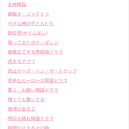
女神降臨
婿殿オ・ジャクトゥ
小さな神の子どもたち
師任堂(サイムダン)
帰ってきたポク・ダンジ
御膳立てする男韓国ドラマ
恋するアプリ
恋はチーズ・イン・ザ・トラップ
意外なヒーローズ韓国ドラマ
愛よ、お願い韓国ドラマ
憎くても愛してる
推理の女王２
明日も晴れ韓国ドラマ
時間が止まるその時