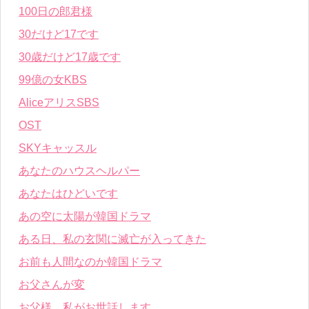
100日の郎君様
30だけど17です
30歳だけど17歳です
99億の女KBS
AliceアリスSBS
OST
SKYキャッスル
あなたのハウスヘルパー
あなたはひどいです
あの空に太陽が韓国ドラマ
ある日、私の玄関に滅亡が入ってきた
お前も人間なのか韓国ドラマ
お父さんが変
お父様、私がお世話します