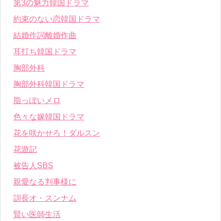
第3の魅力韓国ドラマ
約束のない恋韓国ドラマ
結婚作詞離婚作曲
耳打ち韓国ドラマ
胸部外科
胸部外科韓国ドラマ
脂っぽいメロ
色々な嫁韓国ドラマ
花を咲かせろ！ダルスン
花遊記
被告人SBS
親愛なる判事様に
訓長オ・スンナム
賢い医師生活