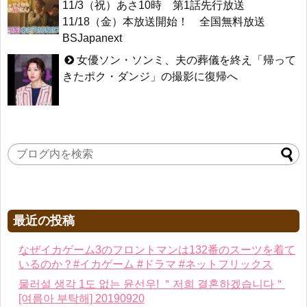
11/3（祝）あさ10時 第1話先行放送
11/18（金）本放送開始！ 全国無料放送
BSJapanext
女優ソン・ソンミ、夫の葬儀を終え「帰って
きたポク・ダンジ」の撮影に復帰へ
最近の投稿
なぜイカゲーム3のフロントマンは132番のスーツを着て
いるのか？#イカゲーム #ドラマ #ネットフリックス
물러설 생각 1도 없는 윤선우! ＂저희 결혼하겠습니다＂
[여름아 부탁해] 20190920