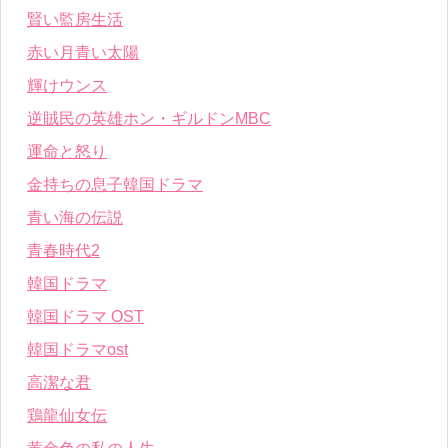
賢い監房生活
赤い月青い太陽
輝けウンス
逆賊民の英雄ホン・ギルドンMBC
運命と怒り
金持ちの息子韓国ドラマ
青い海の伝説
青春時代2
韓国ドラマ
韓国ドラマ OST
韓国ドラマost
高潔な君
鶏龍仙女伝