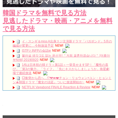
韓国ドラマを無料で見る方法
見逃したドラマ・映画・アニメを無料
で見る方法
イ・スンギ＆miss A出身スジ主演新ドラマ「バガボンド」5月の
編成が変更に…今秋放送予定
NEW!
ISTPとINFPの会話w
NEW!
물러설 생각 1도 없는 윤선우! ＂저희 결혼하겠습니다＂ [여름아
부탁해] 20190920
NEW!
1/6は日本初の韓ドラ＜第1話＞一挙見せますSP！「魔性の喜
び」「第3の魅力」「ライフ」「先にキスからしましょうか」衛星劇
場で連続放送
NEW!
💥衝突から恋へ…!?💔➡️❤️チョン・リョウォン×ユン・ヒョンミ
ン🔥韓国ドラマ『魔女の法廷』ついに放送開始⚖️✨
NEW!
NETFLIX Vagabond FINALE Reaction & Review
NEW!
【キム・スヒョン】フィリピンブランド「BENCH/」で笑顔の
最新メッセージ動画を公開！未成年交際を巡る警察の不起訴処分決定
と現在の動向を徹底解説!
NEW!
메이킹 괴짜 판사들의 실종된 정의 찾기 프로젝트! ‘이판사판’ 대
본 리딩 현장!
NEW!
アルハンブラ宮殿の思い出 パワータッチ
NEW!