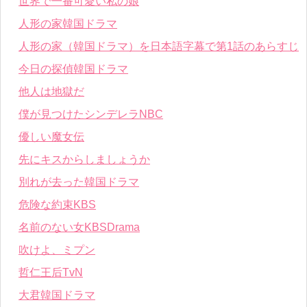
世界で一番可愛い私の娘
人形の家韓国ドラマ
人形の家（韓国ドラマ）を日本語字幕で第1話のあらすじ
今日の探偵韓国ドラマ
他人は地獄だ
僕が見つけたシンデレラNBC
優しい魔女伝
先にキスからしましょうか
別れが去った韓国ドラマ
危険な約束KBS
名前のない女KBSDrama
吹けよ、ミプン
哲仁王后TvN
大君韓国ドラマ