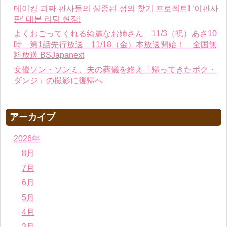
메이킹 괴짜 판사들의 실종된 정의 찾기 프로젝트! ‘이판사
판’ 대본 리딩 현장!
よくおごってくれる綺麗なお姉さん 11/3（祝）あさ10
時 第1話先行放送 11/18（金）本放送開始！ 全国無
料放送 BSJapanext
女優ソン・ソンミ、夫の葬儀を終え「帰ってきたポク・
ダンジ」の撮影に復帰へ
アーカイブ
2026年
8月
7月
6月
5月
4月
3月