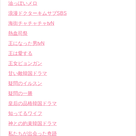
油っぽいメロ
浪漫ドクターキムサブSBS
海街チャチャチャtvN
熱血司祭
王になった男tvN
王は愛する
王女ピョンガン
甘い敵韓国ドラマ
疑問のイルスン
疑問の一勝
皇后の品格韓国ドラマ
知ってるワイフ
神との約束韓国ドラマ
私たちが出会った奇跡