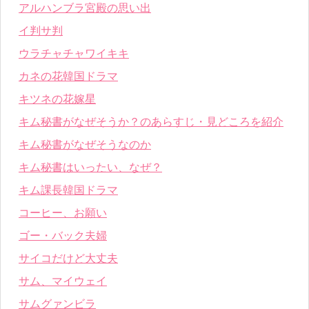
アルハンブラ宮殿の思い出
イ判サ判
ウラチャチャワイキキ
カネの花韓国ドラマ
キツネの花嫁星
キム秘書がなぜそうか？のあらすじ・見どころを紹介
キム秘書がなぜそうなのか
キム秘書はいったい、なぜ？
キム課長韓国ドラマ
コーヒー、お願い
ゴー・バック夫婦
サイコだけど大丈夫
サム、マイウェイ
サムグァンビラ