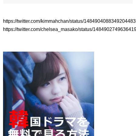
俳優カン・ギヨン、突然の熱愛宣言…「キム秘書がなぜそう
か」出演で話題 Big News TV
https://twitter.com/kimmahchan/status/1484904088349204483
https://twitter.com/chelsea_masako/status/148490274963641
Powered by livedoor 相互RSS