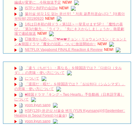
編成が変更に…今秋放送予定
NEW!
ISTPとINFPの会話w
NEW!
물러설 생각 1도 없는 윤선우! ＂저희 결혼하겠습니다＂ [여름아
부탁해] 20190920
NEW!
1/6は日本初の韓ドラ＜第1話＞一挙見せますSP！「魔性の喜
び」「第3の魅力」「ライフ」「先にキスからしましょうか」衛星劇
場で連続放送
NEW!
💥衝突から恋へ…!?💔➡️❤️チョン・リョウォン×ユン・ヒョンミ
ン🔥韓国ドラマ『魔女の法廷』ついに放送開始⚖️✨
NEW!
NETFLIX Vagabond FINALE Reaction & Review
NEW!
【キム・スヒョン】フィリピンブランド「BENCH/」で笑顔の
最新メッセージ動画を公開！未成年交際を巡る警察の不起訴処分決定
と現在の動向を徹底解説!
NEW!
「違う（ちがう）・異なる」を韓国語では？「다르다（タル
메이킹 괴짜 판사들의 실종된 정의 찾기 프로젝트! ‘이판사판’ 대
ダ）」の意味・使い方について
본 리딩 현장!
NEW!
について
アルハンブラ宮殿の思い出 パワータッチ
NEW!
「退屈だ・暇だ」を韓国語では？「심심하다（シムシマダ）」
🎬 최진혁 | 뮤지컬 그날들 트레일러 | 260609~260823 | #최진혁
の意味・使い方について
#노래 #뮤지컬 #그날들 #정학 #인터뷰 #shorts #불후의명곡 #미우새 #
■韓国ドラマ『キング～Two Hearts』予告動画（日本語字幕）
최진혁아카이브
NEW!
について
よくおごってくれる綺麗なお姉さん 11/3（祝）あさ10時 第
yoon kyun sang
1話先行放送 11/18（金）本放送開始！ 全国無料放送
BSJapanext
NEW!
HSF(126)-윤균상 서울숲 벤치 (YUN Kyunsang)(4)September::
Healing in Seoul Forest (서울숲)
女優ソン・ソンミ、夫の葬儀を終え「帰ってきたポク・ダン
ジ」の撮影に復帰へ
NEW!
yoon kyun sang
ハン・ヘジン 한혜진 – (선공개) 강남 3대 얼짱 출신 &#39;한혜진
ユン・ギュンサン主演「潜入弁護人」第1回特別公開！
언니&#39; (ft. 도여니의 학창시절) | 편 먹고 갈래요? 밥블레스유 2
九尾狐外伝 第２話 キム・ジウ チョ・ヒョンジェ