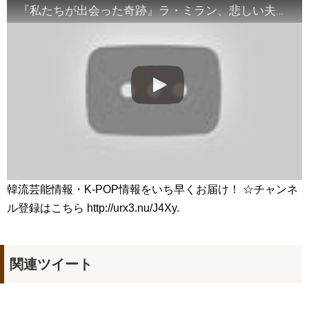
🎬 최진혁 | 뮤지컬 그날들 트레일러 | 260609~260823 | #최진혁
『私たちが出会った奇跡』ラ・ミラン、悲しい夫への気持ち…視聴率10.9%月火ドラマ1位 20180516
#노래 #뮤지컬 #그날들 #정학 #인터뷰 #shorts #불후의명곡 #미우새 #
최진혁아카이브
NEW!
よくおごってくれる綺麗なお姉さん 11/3（祝）あさ10時 第
1話先行放送 11/18（金）本放送開始！ 全国無料放送
BSJapanext
NEW!
女優ソン・ソンミ、夫の葬儀を終え「帰ってきたポク・ダン
ジ」の撮影に復帰へ
NEW!
「違う（ちがう）・異なる」を韓国語では？「다르다（タル
ダ）」の意味・使い方について
について
「退屈だ・暇だ」を韓国語では？「심심하다（シムシマダ）」
の意味・使い方について
■韓国ドラマ『キング～Two Hearts』予告動画（日本語字幕）
について
yoon kyun sang
韓流芸能情報・K-POP情報をいち早くお届け！ ☆チャンネ
HSF(126)-윤균상 서울숲 벤치 (YUN Kyunsang)(4)September::
ル登録はこちら http://urx3.nu/J4Xy.
Healing in Seoul Forest (서울숲)
yoon kyun sang
ユン・ギュンサン主演「潜入弁護人」第1回特別公開！
ハン・ヘジン 한혜진 – (선공개) 강남 3대 얼짱 출신 &#39;한혜진
언니&#39; (ft. 도여니의 학창시절) | 편 먹고 갈래요? 밥블레스유 2
関連ツイート
bobblessyou2 EP.18
ソン・ヘギョ – ソンヘギョ キスまとめ
ハン・ヘジン 한혜진 – Still We (여전히 우리는)
한가인 –