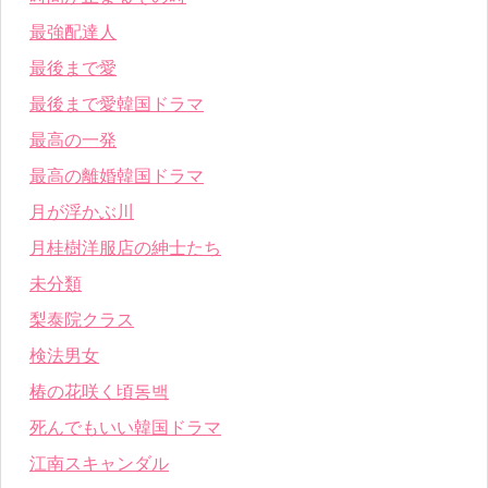
最強配達人
最後まで愛
最後まで愛韓国ドラマ
最高の一発
最高の離婚韓国ドラマ
月が浮かぶ川
月桂樹洋服店の紳士たち
未分類
梨泰院クラス
検法男女
椿の花咲く頃동백
死んでもいい韓国ドラマ
江南スキャンダル