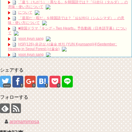
私は整形美人日韓キャスト比較 石井杏奈 #チャウヌ #私は整形美人 #
「違う（ちがう）・異なる」を韓国語では？「다르다（タルダ）」の
차은우
NEW!
意味・使い方について
パク・ボゴムがショーンとジョギングしている最新写真がファンによ
について
って撮影されました！パク・ボゴムの力強く魅力的なジョギング姿が話題に
「退屈だ・暇だ」を韓国語では？「심심하다（シムシマダ）」の意
なっています！
NEW!
味・使い方について
その女の海 トレーラー
NEW!
■韓国ドラマ『キング～Two Hearts』予告動画（日本語字幕）につい
글로 남자 배운 전소민이 보여준 새로운 세계 | 톱스타유백이
NEW!
て
[4K] コン・ユ、夜遅くまで空港に出迎えに来たファンに嬉しい手挨拶
yoon kyun sang
NEW!
HSF(126)-윤균상 서울숲 벤치 (YUN Kyunsang)(4)September::
「30だけど17です」2019年7月2日TSUTAYA先行レンタル開始！
Healing in Seoul Forest (서울숲)
NEW!
yoon kyun sang
【善良魔女傳】EP20：我為什麼總想著她－週一至週五 晚間10-12點
ユン・ギュンサン主演「潜入弁護人」第1回特別公開！
｜東森戲劇40頻道
NEW!
九尾狐外伝 第２話 キム・ジウ チョ・ヒョンジェ
ハン・ヘジン 한혜진 – (선공개) 강남 3대 얼짱 출신 &#39;한혜진 언니
シェアする
九尾狐外伝 メイキング03 ハン・イェスル
&#39; (ft. 도여니의 학창시절) | 편 먹고 갈래요? 밥블레스유 2 bobblessyou2
EP.18
チョ・ヒョンジェ 조현재 九尾狐外伝 制作発表会
ソン・ヘギョ – ソンヘギョ キスまとめ
キム・テヒの弟イ・ワン♥イ・ボミ、今日（28日）結婚……
error
0
0
ハン・ヘジン 한혜진 – Still We (여전히 우리는)
「まず熱く掃除せよ」女優キム・ユジョン、「健康がとても回復…痩
せたのはソン・ジェリムのせい!? 」 (11/26)
한가인 –
フォローする
【裏芸能】キムユジョンの熱愛彼氏はあの大物俳優
「ライフ・ オン・ マーズ」2019年11月2日TSUTAYAにて先行レンタ
ル開始！
キム・ユジョン、美しいセルフショットで近況を伝える“会いたいで
しょ？” Big News TV
(ENG SUB) Behind The Scene Hyun Bin 현빈❤️ 손예진 Son Ye Jin-
Crash Landing On You/ヒョンビン❤️ソンイェジン / エンジョイ❕
キム・ユジョン、新ドラマ「まず熱く掃除せよ」に出演確定…“台本
を見た瞬間惹かれた” 20180123
ユン・ギュンサン、番組にも登場した愛猫が急死…イ・ソンギョンら
aromamimosa
同僚芸能人から慰めの言葉が続々 – Taka News
幻の王女チャミョンゴ エンディング
キム・レウォンの影絵遊び！？「黒騎士～永遠の約束～」メイキング
YUCHUN ♥ LOVE 15 「成均館 5話」