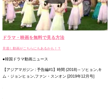
[Fan MV]七日の王妃(7일의 왕비)OST – 정기고 (Junggigo) – 그
리고 그려도 (Miss You In My Heart)
俳優カン・ギヨン、突然の熱愛宣言…「キム秘書がなぜそう
か」出演で話題 Big News TV
ドラマ・映画を無料で見る方法
Powered by livedoor 相互RSS
見逃し動画がこちらにもあるかも！？
●韓国ドラマ動画ニュース
【アジアマガジン : 予告編#1】時間 (2018) – ソヒョン,キ
ム・ジョンヒョン,ファン・スンオン [2019年12月号]