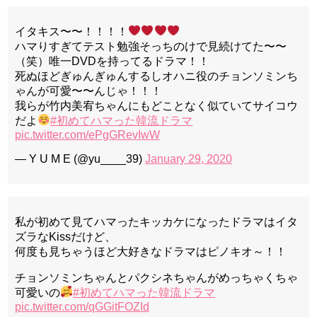
イタキス〜〜！！！！
ハマりすぎてテスト勉強そっちのけで見続けてた〜〜
（笑）唯一DVDを持ってるドラマ！！
死ぬほどぎゅんぎゅんするしオハニ役のチョンソミンち
ゃんが可愛〜〜んじゃ！！！
我らが竹内美宥ちゃんにもどことなく似ていてサイコウ
だよ
#初めてハマった韓流ドラマ
pic.twitter.com/ePgGRevIwW
— Y U M E (@yu____39)
January 29, 2020
私が初めて見てハマったキッカケになったドラマはイタ
ズラなKissだけど、
何度も見ちゃうほど大好きなドラマはピノキオ～！！
チョンソミンちゃんとパクシネちゃんがめっちゃくちゃ
可愛いの
#初めてハマった韓流ドラマ
pic.twitter.com/qGGitFOZId