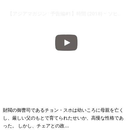
【アジアマガジン : 予告編#1】時間 (2018) – ソヒョン,キム・ジョンヒョン,ファン・スンオン [2019年12月号]
財閥の御曹司であるチョン・スホは幼いころに母親を亡く
し、厳しい父のもとで育てられたせいか、高慢な性格であ
った。 しかし、チェアとの政…