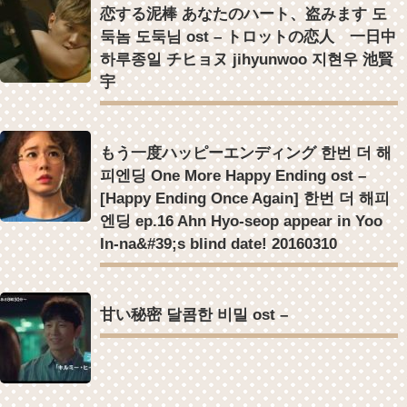
恋する泥棒 あなたのハート、盗みます 도
둑놈 도둑님 ost – トロットの恋人 一日中
하루종일 チヒョヌ jihyunwoo 지현우 池賢
宇
もう一度ハッピーエンディング 한번 더 해
피엔딩 One More Happy Ending ost –
[Happy Ending Once Again] 한번 더 해피
엔딩 ep.16 Ahn Hyo-seop appear in Yoo
In-na&#39;s blind date! 20160310
甘い秘密 달콤한 비밀 ost –