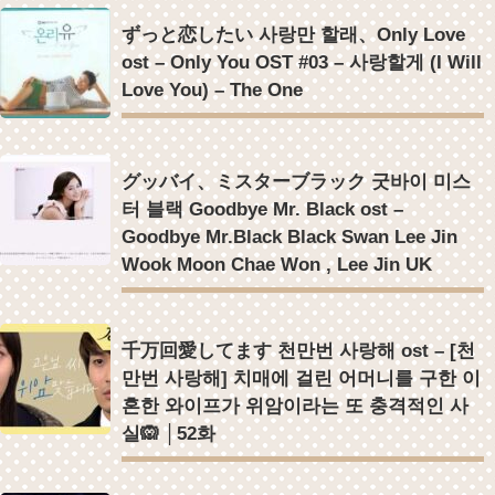
ずっと恋したい 사랑만 할래、Only Love
ost – Only You OST #03 – 사랑할게 (I Will
Love You) – The One
グッバイ、ミスターブラック 굿바이 미스
터 블랙 Goodbye Mr. Black ost –
Goodbye Mr.Black Black Swan Lee Jin
Wook Moon Chae Won , Lee Jin UK
千万回愛してます 천만번 사랑해 ost – [천
만번 사랑해] 치매에 걸린 어머니를 구한 이
혼한 와이프가 위암이라는 또 충격적인 사
실🙉 │52화