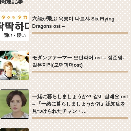
関連記事
を一部公開（DVD-SET2特典映像より）
[Fan MV]七日の王妃(7일의 왕비)OST – 정기고 (Junggigo) – 그리고 그
려도 (Miss You In My Heart)
俳優カン・ギヨン、突然の熱愛宣言…「キム秘書がなぜそうか」出演
六龍が飛ぶ 육룡이 나르샤 Six Flying
で話題 Big News TV
Dragons ost –
Powered by livedoor 相互RSS
Powered by livedoor 相互RSS
モダンファーマー 모던파머 ost – 정준영-
같은자리(모던파머ost)
一緒に暮らしましょうか?! 같이 살래요 ost
– 『一緒に暮らしましょうか?!』認知症を
見つけられたチャン・…