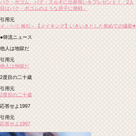
パク・ボゴム、パク・スルギに出産祝いをプレゼント！「2人
目はパク・ボゴムのような息子に挑戦」
引用元
イ・ヘリ 혜리 – 【メイキング】いきいきとした初めての撮影♥
●韓流ニュース
他人は地獄だ
引用元
他人は地獄だ
2度目の二十歳
引用元
2度目の二十歳
応答せよ1997
引用元
応答せよ1997