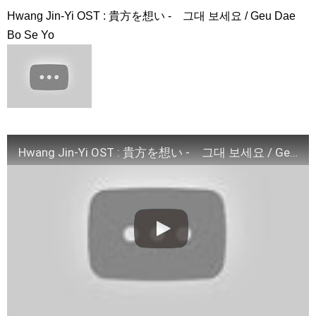
その女の海 トレーラー
NEW!
Hwang Jin-Yi OST : 貴方を想い - 그대 보세요 / Geu Dae
글로 남자 배운 전소민이 보여준 새로운 세계 | 톱스타유백이
Bo Se Yo
NEW!
[4K] コン・ユ、夜遅くまで空港に出迎えに来たファンに嬉しい
手挨拶
NEW!
「30だけど17です」2019年7月2日TSUTAYA先行レンタル開
始！
NEW!
【善良魔女傳】EP20：我為什麼總想著她－週一至週五 晚間10-
12點｜東森戲劇40頻道
NEW!
「違う（ちがう）・異なる」を韓国語では？「다르다（タル
ダ）」の意味・使い方について
について
Hwang Jin-Yi OST : 貴方を想い - 그대 보세요 / Geu Dae Bo Se Yo
「退屈だ・暇だ」を韓国語では？「심심하다（シムシマダ）」
の意味・使い方について
■韓国ドラマ『キング～Two Hearts』予告動画（日本語字幕）
について
yoon kyun sang
HSF(126)-윤균상 서울숲 벤치 (YUN Kyunsang)(4)September::
Healing in Seoul Forest (서울숲)
yoon kyun sang
ユン・ギュンサン主演「潜入弁護人」第1回特別公開！
ハン・ヘジン 한혜진 – (선공개) 강남 3대 얼짱 출신 &#39;한혜진
언니&#39; (ft. 도여니의 학창시절) | 편 먹고 갈래요? 밥블레스유 2
bobblessyou2 EP.18
ソン・ヘギョ – ソンヘギョ キスまとめ