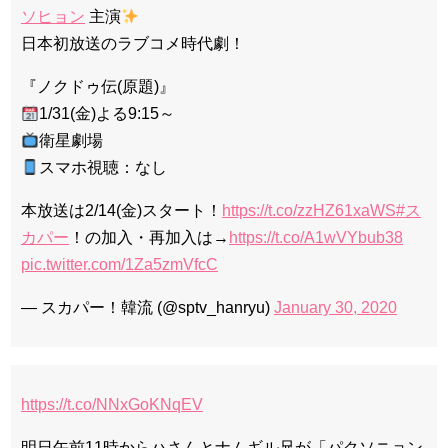
ソヒョン
主演
日本初放送のラブコメ時代劇！
『ノクドゥ伝(原題)』
1/31(金)よる9:15～
衛星劇場
スマホ視聴：なし
本放送は2/14(金)スタート！
https://t.co/zzHZ61xaWS
#ス
カパー
！の加入・再加入は→
https://t.co/A1wVYbub38
pic.twitter.com/1Za5zmVfcC
— スカパー！韓流 (@sptv_hanryu)
January 30, 2020
https://t.co/NNxGoKNqEV
明日午前11時からハさんとナムギル兄が「パクソニョン