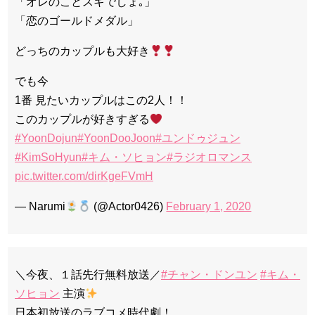
「オレのことスキでしょ｡」
「恋のゴールドメダル」
どっちのカップルも大好き
でも今
1番 見たいカップルはこの2人！！
このカップルが好きすぎる
#YoonDojun
#YoonDooJoon
#ユンドゥジュン
#KimSoHyun
#キム・ソヒョン
#ラジオロマンス
pic.twitter.com/dirKgeFVmH
— Narumi
(@Actor0426)
February 1, 2020
＼今夜、１話先行無料放送／
#チャン・ドンユン
#キム・
ソヒョン
主演
日本初放送のラブコメ時代劇！