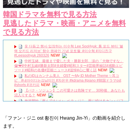
韓国ドラマを無料で見る方法
見逃したドラマ・映画・アニメを無料
で見る方法
옷 다듬고 행사 입장하는 이수혁 Lee SooHyuk: 톰 포드 뷰티 ‘블
랙 오키드 리저브’ 향수 캠페인 기념 포토월: #이수혁 #지디친구
#Leesoohyuk 260326
NEW!
中村玉緒、最後まで愛した夫・勝新太郎…涙の「大物ですな」
😭💔#中村玉緒#勝新太郎#夫婦愛#昭和スター#芸能界秘話#感動エピ
ソード#昭和の名優#芸能ニュース#追悼#心に響く話
NEW!
私のIDはカンナム美人 OST 〜My ID Mother Theme ✨耳コ
ピ #내아이디는강남미인 #차은우 #kdrama #piano #韓国ドラマost
#shorts #귀카피
NEW!
【パク・ソジュン】この可愛さは危険です… 30秒後、あなたも
沼入りする？
NEW!
放送開始「死んでもいい」ペク・ジニ、死に続けるカン・ジフ
ァンの蘇生大作戦がスタート Big News TV
NEW!
私は整形美人日韓キャスト比較 石井杏奈 #チャウヌ #私は整形
美人 #차은우
NEW!
「ファン・ジニ ost 황진이 Hwang Jin-Yi」の動画を紹介し
パク・ボゴムがショーンとジョギングしている最新写真がファ
ます。
ンによって撮影されました！パク・ボゴムの力強く魅力的なジョギン
グ姿が話題になっています！
NEW!