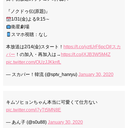
『ノクドゥ伝(原題)』
1/31(金)よる9:15～
衛星劇場
スマホ視聴：なし
本放送は2/14(金)スタート！
https://t.co/yztUrF6pcO
#スカ
パー
！の加入・再加入は→
https://t.co/jXJB3W5M4Z
pic.twitter.com/OUzJJKknfL
— スカパー！韓流 (@sptv_hanryu)
January 30, 2020
キムソヒョンちゃん本当に可愛くて仕方ない
pic.twitter.com/i7yTt5MN8E
— あん子 (@s0u88)
January 30, 2020