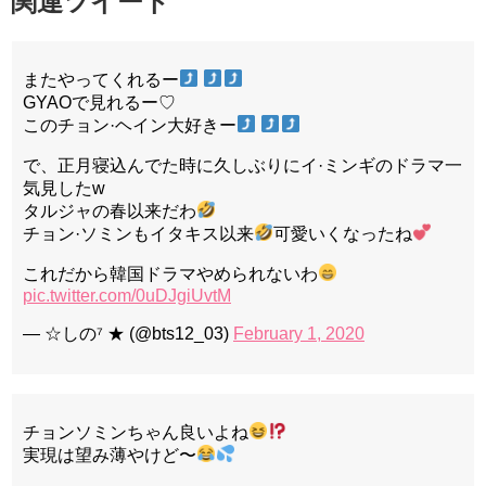
関連ツイート
またやってくれるー
︎
GYAOで見れるー♡
このチョン·ヘイン大好きー
︎
で、正月寝込んでた時に久しぶりにイ·ミンギのドラマ一
気見したw
タルジャの春以来だわ
チョン·ソミンもイタキス以来
可愛いくなったね
これだから韓国ドラマやめられないわ
pic.twitter.com/0uDJgiUvtM
— ☆しの⁷ ★ (@bts12_03)
February 1, 2020
チョンソミンちゃん良いよね
実現は望み薄やけど〜