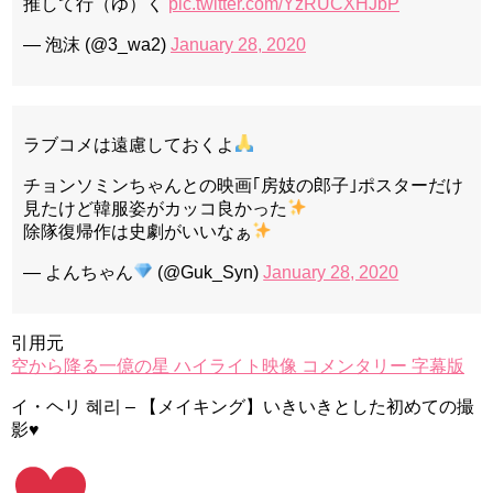
推して行（ゆ）く
pic.twitter.com/YzRUCXHJbP
— 泡沫 (@3_wa2)
January 28, 2020
ラブコメは遠慮しておくよ
チョンソミンちゃんとの映画｢房妓の郎子｣ポスターだけ
見たけど韓服姿がカッコ良かった
除隊復帰作は史劇がいいなぁ
— よんちゃん
(@Guk_Syn)
January 28, 2020
引用元
空から降る一億の星 ハイライト映像 コメンタリー 字幕版
イ・ヘリ 혜리 – 【メイキング】いきいきとした初めての撮
影♥