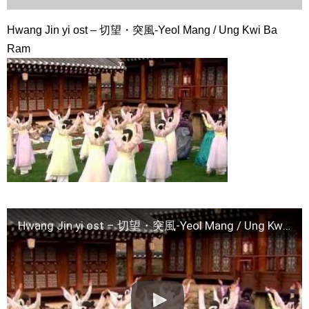
ハン・ヘジン 한혜진 – Still We (여전히 우리는)
한가인 –
Hwang Jin yi ost – 切望・突風-Yeol Mang / Ung Kwi Ba
九尾狐外伝 第２話 キム・ジウ チョ・ヒョンジェ
九尾狐外伝 メイキング03 ハン・イェスル
Ram
チョ・ヒョンジェ 조현재 九尾狐外伝 制作発表会
キム・テヒの弟イ・ワン♥イ・ボミ、今日（28日）結婚……
「ライフ・ オン・ マーズ」2019年11月2日TSUTAYAにて先行
レンタル開始！
(ENG SUB) Behind The Scene Hyun Bin 현빈❤️ 손예진 Son Ye
Jin-Crash Landing On You/ヒョンビン❤️ソンイェジン / エンジョイ❕
ユン・ギュンサン、番組にも登場した愛猫が急死…イ・ソンギ
ョンら同僚芸能人から慰めの言葉が続々 – Taka News
キム・レウォンの影絵遊び！？「黒騎士～永遠の約束～」メイ
キングを一部公開（DVD-SET2特典映像より）
「まず熱く掃除せよ」女優キム・ユジョン、「健康がとても回
復…痩せたのはソン・ジェリムのせい!? 」 (11/26)
Hwang Jin yi ost – 切望・突風-Yeol Mang / Ung Kwi Ba Ram
【裏芸能】キムユジョンの熱愛彼氏はあの大物俳優
キム・ユジョン、美しいセルフショットで近況を伝える“会いた
いでしょ？” Big News TV
キム・ユジョン、新ドラマ「まず熱く掃除せよ」に出演確
定…“台本を見た瞬間惹かれた” 20180123
幻の王女チャミョンゴ エンディング
YUCHUN ♥ LOVE 15 「成均館 5話」