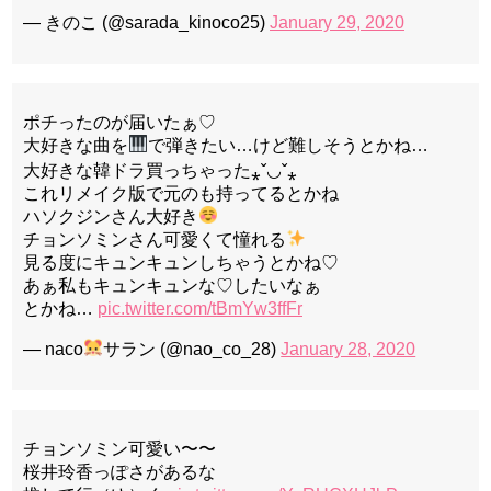
— きのこ (@sarada_kinoco25)
January 29, 2020
ポチったのが届いたぁ♡
大好きな曲を
で弾きたい…けど難しそうとかね…
大好きな韓ドラ買っちゃった⁎ˇ◡︎ˇ⁎
これリメイク版で元のも持ってるとかね
ハソクジンさん大好き
チョンソミンさん可愛くて憧れる
見る度にキュンキュンしちゃうとかね♡
あぁ私もキュンキュンな♡したいなぁ
とかね…
pic.twitter.com/tBmYw3ffFr
— naco
サラン (@nao_co_28)
January 28, 2020
チョンソミン可愛い〜〜
桜井玲香っぽさがあるな