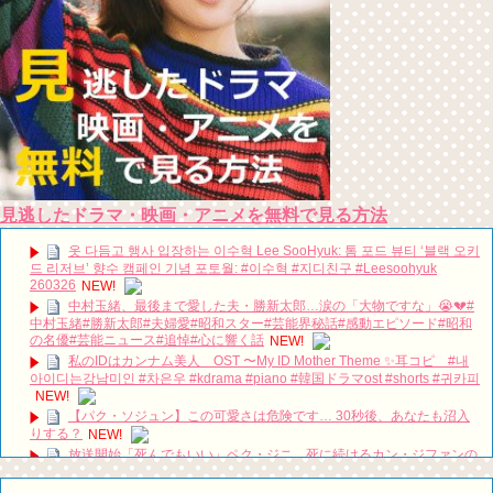
見逃したドラマ・映画・アニメを無料で見る方法
옷 다듬고 행사 입장하는 이수혁 Lee SooHyuk: 톰 포드 뷰티 ‘블랙 오키
드 리저브’ 향수 캠페인 기념 포토월: #이수혁 #지디친구 #Leesoohyuk
260326
NEW!
中村玉緒、最後まで愛した夫・勝新太郎…涙の「大物ですな」😭💔#
中村玉緒#勝新太郎#夫婦愛#昭和スター#芸能界秘話#感動エピソード#昭和
の名優#芸能ニュース#追悼#心に響く話
NEW!
私のIDはカンナム美人 OST 〜My ID Mother Theme ✨耳コピ #내
아이디는강남미인 #차은우 #kdrama #piano #韓国ドラマost #shorts #귀카피
NEW!
【パク・ソジュン】この可愛さは危険です… 30秒後、あなたも沼入
りする？
NEW!
放送開始「死んでもいい」ペク・ジニ、死に続けるカン・ジファンの
蘇生大作戦がスタート Big News TV
NEW!