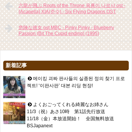
六龍が飛ぶ Roots of the Throne 육룡이 나르샤 ost -
{Acapella} XIA(준수) - Six Flying Dragons OST
危険な彼女 ost MBC - Pinky Pinky - Blueberry
Passion (Bit The Cupid ending) (1995)
新着記事
메이킹 괴짜 판사들의 실종된 정의 찾기 프로
젝트! ‘이판사판’ 대본 리딩 현장!
よくおごってくれる綺麗なお姉さん
11/3（祝）あさ10時 第1話先行放送
11/18（金）本放送開始！ 全国無料放送
BSJapanext