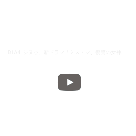
Powered by livedoor 相互RSS
B1A4 シヌゥ、新ドラマ「ミス・マ、復讐の女神」で本格的に役者デビュー…事務所と再契約後初の活動 Big News TV