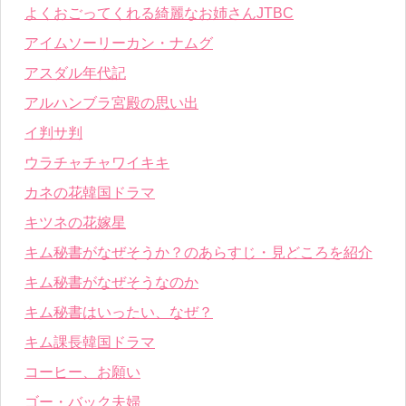
よくおごってくれる綺麗なお姉さんJTBC
アイムソーリーカン・ナムグ
アスダル年代記
アルハンブラ宮殿の思い出
イ判サ判
ウラチャチャワイキキ
カネの花韓国ドラマ
キツネの花嫁星
キム秘書がなぜそうか？のあらすじ・見どころを紹介
キム秘書がなぜそうなのか
キム秘書はいったい、なぜ？
キム課長韓国ドラマ
コーヒー、お願い
ゴー・バック夫婦