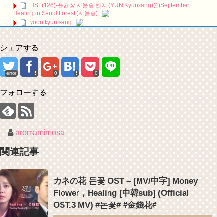
HSF(126)-윤균상 서울숲 벤치 (YUN Kyunsang)(4)September::
ハン・ヘジン 한혜진 – (선공개) 강남 3대 얼짱 출신 &#39;한혜진 언니
Healing in Seoul Forest (서울숲)
&#39; (ft. 도여니의 학창시절) | 편 먹고 갈래요? 밥블레스유 2 bobblessyou2
EP.18
yoon kyun sang
ソン・ヘギョ – ソンヘギョ キスまとめ
ユン・ギュンサン主演「潜入弁護人」第1回特別公開！
ハン・ヘジン 한혜진 – Still We (여전히 우리는)
九尾狐外伝 第２話 キム・ジウ チョ・ヒョンジェ
シェアする
한가인 –
九尾狐外伝 メイキング03 ハン・イェスル
「ライフ・ オン・ マーズ」2019年11月2日TSUTAYAにて先行レンタ
チョ・ヒョンジェ 조현재 九尾狐外伝 制作発表会
ル開始！
キム・テヒの弟イ・ワン♥イ・ボミ、今日（28日）結婚……
error
0
0
(ENG SUB) Behind The Scene Hyun Bin 현빈❤️ 손예진 Son Ye Jin-
「まず熱く掃除せよ」女優キム・ユジョン、「健康がとても回復…痩
Crash Landing On You/ヒョンビン❤️ソンイェジン / エンジョイ❕
せたのはソン・ジェリムのせい!? 」 (11/26)
ユン・ギュンサン、番組にも登場した愛猫が急死…イ・ソンギョンら
フォローする
【裏芸能】キムユジョンの熱愛彼氏はあの大物俳優
同僚芸能人から慰めの言葉が続々 – Taka News
キム・ユジョン、美しいセルフショットで近況を伝える“会いたいで
キム・レウォンの影絵遊び！？「黒騎士～永遠の約束～」メイキング
しょ？” Big News TV
を一部公開（DVD-SET2特典映像より）
キム・ユジョン、新ドラマ「まず熱く掃除せよ」に出演確定…“台本
を見た瞬間惹かれた” 20180123
aromamimosa
幻の王女チャミョンゴ エンディング
YUCHUN ♥ LOVE 15 「成均館 5話」
関連記事
[Fan MV]七日の王妃(7일의 왕비)OST – 정기고 (Junggigo) – 그리고 그
려도 (Miss You In My Heart)
Powered by livedoor 相互RSS
俳優カン・ギヨン、突然の熱愛宣言…「キム秘書がなぜそうか」出演
カネの花 돈꽃 OST – [MV/中字] Money
で話題 Big News TV
Flower，Healing [中韓sub] (Official
OST.3 MV) #돈꽃# #金錢花#