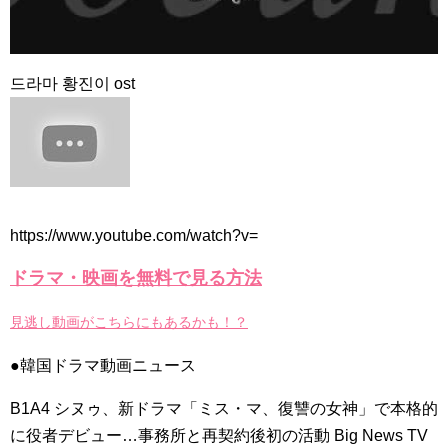
チョ・ヒョンジェ 조현재 九尾狐外伝 制作発表会
キム・テヒの弟イ・ワン♥イ・ボミ、今日（28日）結婚……
「ライフ・ オン・ マーズ」2019年11月2日TSUTAYAにて先行
드라마 황진이 ost
レンタル開始！
(ENG SUB) Behind The Scene Hyun Bin 현빈❤️ 손예진 Son Ye
Jin-Crash Landing On You/ヒョンビン❤️ソンイェジン / エンジョイ❕
ユン・ギュンサン、番組にも登場した愛猫が急死…イ・ソンギ
ョンら同僚芸能人から慰めの言葉が続々 – Taka News
キム・レウォンの影絵遊び！？「黒騎士～永遠の約束～」メイ
キングを一部公開（DVD-SET2特典映像より）
「まず熱く掃除せよ」女優キム・ユジョン、「健康がとても回
https://www.youtube.com/watch?v=
復…痩せたのはソン・ジェリムのせい!? 」 (11/26)
【裏芸能】キムユジョンの熱愛彼氏はあの大物俳優
ドラマ・映画を無料で見る方法
キム・ユジョン、美しいセルフショットで近況を伝える“会いた
いでしょ？” Big News TV
キム・ユジョン、新ドラマ「まず熱く掃除せよ」に出演確
見逃し動画がこちらにもあるかも！？
定…“台本を見た瞬間惹かれた” 20180123
幻の王女チャミョンゴ エンディング
●韓国ドラマ動画ニュース
YUCHUN ♥ LOVE 15 「成均館 5話」
[Fan MV]七日の王妃(7일의 왕비)OST – 정기고 (Junggigo) – 그
리고 그려도 (Miss You In My Heart)
B1A4 シヌゥ、新ドラマ「ミス・マ、復讐の女神」で本格的
俳優カン・ギヨン、突然の熱愛宣言…「キム秘書がなぜそう
に役者デビュー…事務所と再契約後初の活動 Big News TV
か」出演で話題 Big News TV