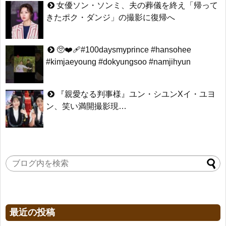
女優ソン・ソンミ、夫の葬儀を終え「帰って
きたポク・ダンジ」の撮影に復帰へ
🥺❤️‍🩹#100daysmyprince #hansohee
#kimjaeyoung #dokyungsoo #namjihyun
『親愛なる判事様』ユン・シユンXイ・ユヨ
ン、笑い満開撮影現…
最近の投稿