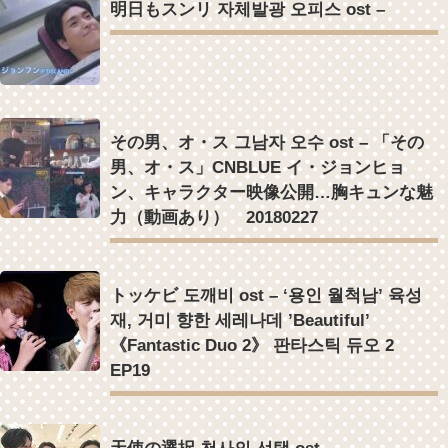
明日もスンリ 자체발광 오피스 ost –
その男、オ・ス 그남자 오수 ost – 「その
男、オ・ス」CNBLUE イ・ジョンヒョ
ン、キャラクター映像公開…胸キュンな魅
力（動画あり） 20180227
トッケビ 도깨비 ost – ‘용인 월척남’ 육성
재, 거미 향한 세레나데 ’Beautiful’
《Fantastic Duo 2》 판타스틱 듀오 2
EP19