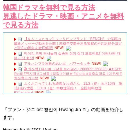
韓国ドラマを無料で見る方法
見逃したドラマ・映画・アニメを無料
で見る方法
【キム・スヒョン】フィリピンブランド「BENCH/」で笑顔の
最新メッセージ動画を公開！未成年交際を巡る警察の不起訴処分決定
と現在の動向を徹底解説!
NEW!
메이킹 괴짜 판사들의 실종된 정의 찾기 프로젝트! ‘이판사판’ 대
본 리딩 현장!
NEW!
アルハンブラ宮殿の思い出 パワータッチ
NEW!
🎬 최진혁 | 뮤지컬 그날들 트레일러 | 260609~260823 | #최진혁
#노래 #뮤지컬 #그날들 #정학 #인터뷰 #shorts #불후의명곡 #미우새 #
최진혁아카이브
NEW!
よくおごってくれる綺麗なお姉さん 11/3（祝）あさ10時 第
1話先行放送 11/18（金）本放送開始！ 全国無料放送
BSJapanext
NEW!
The Poem of Destiny – Arthdal Chronicle Ost. Part 1
NEW!
[엔터라이브] 영화 '시스터' 진성문X차주영X정지소X이수혁
NEW!
「ファン・ジニ ost 황진이 Hwang Jin-Yi」の動画を紹介し
女優ソン・ソンミ、夫の葬儀を終え「帰ってきたポク・ダン
ます。
ジ」の撮影に復帰へ
NEW!
8月BSで放送予定の韓国ドラマ6作品！
NEW!
ヒョンビン＆ソン・イェジン、今度は米国で目撃談…息子とデ
Hwang Jin-Yi OST Medley