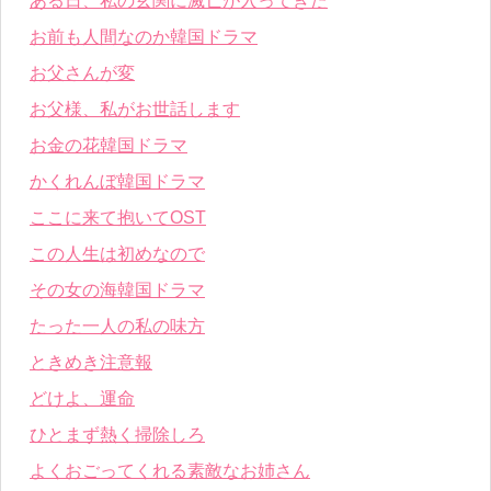
ある日、私の玄関に滅亡が入ってきた
お前も人間なのか韓国ドラマ
お父さんが変
お父様、私がお世話します
お金の花韓国ドラマ
かくれんぼ韓国ドラマ
ここに来て抱いてOST
この人生は初めなので
その女の海韓国ドラマ
たった一人の私の味方
ときめき注意報
どけよ、運命
ひとまず熱く掃除しろ
よくおごってくれる素敵なお姉さん