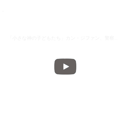
「小さな神の子どもたち」カン・ジファン、警察を辞めホームレスに…その理由とは？ 20180305