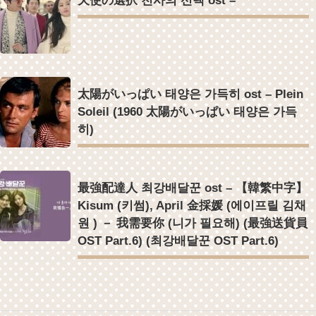
天使の選択 천사의 선택 ost –
太陽がいっぱい 태양은 가득히 ost – Plein
Soleil (1960 太陽がいっぱい 태양은 가득
히)
最強配達人 최강배달꾼 ost – 【韓繁中字】
Kisum (키썸), April 金採媛 (에이프릴 김채
원 ) － 我需要你 (니가 필요해) (最強送貨員
OST Part.6) (최강배달꾼 OST Part.6)