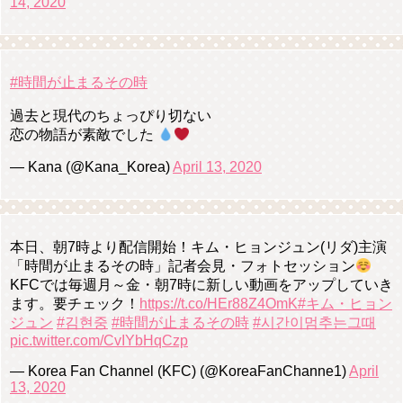
14, 2020
#時間が止まるその時
過去と現代のちょっぴり切ない
恋の物語が素敵でした
— Kana (@Kana_Korea)
April 13, 2020
本日、朝7時より配信開始！キム・ヒョンジュン(リダ)主演
「時間が止まるその時」記者会見・フォトセッション
KFCでは毎週月～金・朝7時に新しい動画をアップしていき
ます。要チェック！
https://t.co/HEr88Z4OmK
#キム・ヒョン
ジュン
#김현중
#時間が止まるその時
#시간이멈추는그때
pic.twitter.com/CvIYbHqCzp
— Korea Fan Channel (KFC) (@KoreaFanChanne1)
April
13, 2020