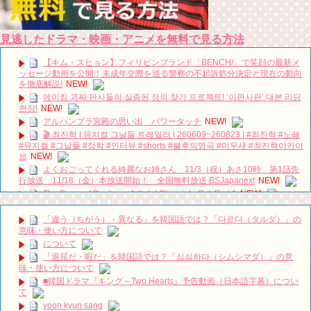
見逃したドラマ・映画・アニメを無料で見る方法
【キム・スヒョン】フィリピンブランド「BENCH/」で笑顔の最新メ
ッセージ動画を公開！未成年交際を巡る警察の不起訴処分決定と現在の動向
を徹底解説!
NEW!
메이킹 괴짜 판사들의 실종된 정의 찾기 프로젝트! ‘이판사판’ 대본 리딩
현장!
NEW!
アルハンブラ宮殿の思い出 パワータッチ
NEW!
🎬 최진혁 | 뮤지컬 그날들 트레일러 | 260609~260823 | #최진혁 #노래
#뮤지컬 #그날들 #정학 #인터뷰 #shorts #불후의명곡 #미우새 #최진혁아카이
브
NEW!
よくおごってくれる綺麗なお姉さん 11/3（祝）あさ10時 第1話先
行放送 11/18（金）本放送開始！ 全国無料放送 BSJapanext
NEW!
The Poem of Destiny – Arthdal Chronicle Ost. Part 1
NEW!
[엔터라이브] 영화 '시스터' 진성문X차주영X정지소X이수혁
NEW!
「違う（ちがう）・異なる」を韓国語では？「다르다（タルダ）」の
女優ソン・ソンミ、夫の葬儀を終え「帰ってきたポク・ダンジ」の撮
意味・使い方について
影に復帰へ
NEW!
について
8月BSで放送予定の韓国ドラマ6作品！
NEW!
「退屈だ・暇だ」を韓国語では？「심심하다（シムシマダ）」の意
ヒョンビン＆ソン・イェジン、今度は米国で目撃談…息子とディズニ
味・使い方について
ーランドへ
NEW!
■韓国ドラマ『キング～Two Hearts』予告動画（日本語字幕）につい
🥺❤️‍🩹#100daysmyprince #hansohee #kimjaeyoung #dokyungsoo
て
#namjihyun
NEW!
yoon kyun sang
「黒騎士～永遠の約束～」第３０回 冒頭５分映像公開！
NEW!