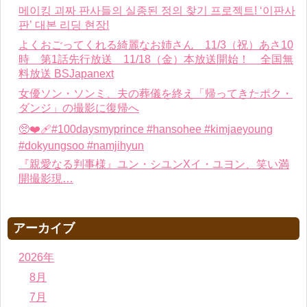
메이킹 괴짜 판사들의 실종된 정의 찾기 프로젝트! ‘이판사
판’ 대본 리딩 현장!
よくおごってくれる綺麗なお姉さん 11/3（祝）あさ10
時 第1話先行放送 11/18（金）本放送開始！ 全国無
料放送 BSJapanext
女優ソン・ソンミ、夫の葬儀を終え「帰ってきたポク・
ダンジ」の撮影に復帰へ
🥺❤️‍🩹#100daysmyprince #hansohee #kimjaeyoung
#dokyungsoo #namjihyun
『親愛なる判事様』ユン・シユンXイ・ユヨン、笑い満
開撮影現…
アーカイブ
2026年
8月
7月