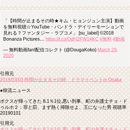
「【時間が止まるその時★キム・ヒョンジュン主演】動画
を無料視聴☆YouTube・パンドラ・デイリーモーションで
見れる？ファンタジー・ラブコメ」 [su_label] ©2018
Bonanza Pictures…
https://t.co/OdH2FW14KC
#無料
#動画
— 無料動画fan!配信コレクト (@DougaKoko)
March 29,
2020
引用元
2019/03/03 時間が止まるその時 ドラマイベントin Osaka
●韓流ニュース
ポクスが帰ってきた 8.1％1位,悪い刑事、町の弁護士チョ・ド
ゥルホ２：罪と罰、まず熱く掃除せよ、王になった男 視聴率
20190101
引用元
ポクスが帰ってきた 8.1％1位,悪い刑事、町の弁護士チョ・ド