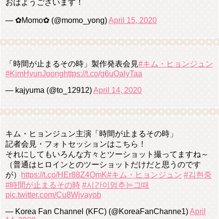
おはようございます！
— ✿Momo✿ (@momo_yong)
April 15, 2020
「時間が止まるその時」製作発表会見
#キム・ヒョンジュン
#KimHyunJoong
https://t.co/g6uOalyTaa
— kajyuma (@to_12912)
April 14, 2020
キム・ヒョンジュン主演「時間が止まるその時」
記者会見・フォトセッションはこちら！
それにしてもいろんな方々とツーショット撮ってますね～
（普通はヒロインとのツーショットだけだと思うのです
が）
https://t.co/HEr88Z4OmK
#キム・ヒョンジュン
#김현중
#時間が止まるその時
#시간이멈추는그때
pic.twitter.com/Cu8Wjyayob
— Korea Fan Channel (KFC) (@KoreaFanChanne1)
April