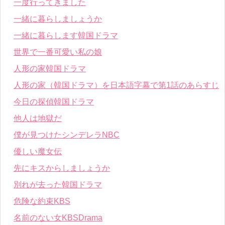
一度行ってきました
一緒に暮らしましょうか
一緒に暮らします韓国ドラマ
世界で一番可愛い私の娘
人形の家韓国ドラマ
人形の家（韓国ドラマ）を日本語字幕で第1話のあらすじ
今日の探偵韓国ドラマ
他人は地獄だ
僕が見つけたシンデレラNBC
優しい魔女伝
先にキスからしましょうか
別れが去った韓国ドラマ
危険な約束KBS
名前のない女KBSDrama