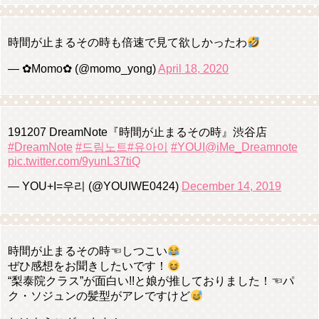
時間が止まるその時も倍速で見て欲しかったわ
— ✿Momo✿ (@momo_yong)
April 18, 2020
191207 DreamNote『時間が止まるその時』渋谷店
#DreamNote
#드림노트
#유아이
#YOUI
@iMe_Dreamnote
pic.twitter.com/9yunL37tiQ
— YOU+I=우리 (@YOUIWE0424)
December 14, 2019
時間が止まるその時☜しつこい
ぜひ感想をお聞きしたいです！
“梨泰院クラス”が面白い!!と娘が推しておりました！☜パ
ク・ソジュンの髪型がアレですけど