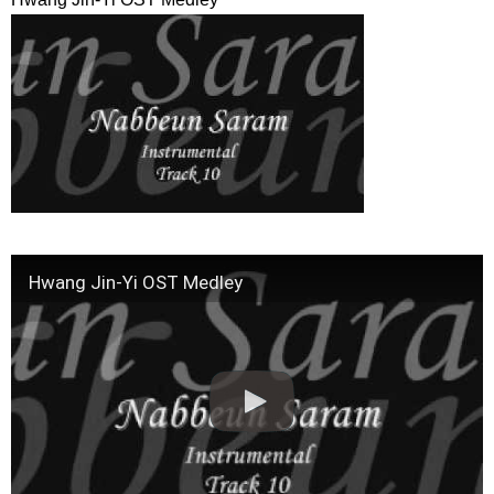
ィズニーランドへ
NEW!
🥺❤️‍🩹#100daysmyprince #hansohee #kimjaeyoung
#dokyungsoo #namjihyun
NEW!
「黒騎士～永遠の約束～」第３０回 冒頭５分映像公開！
NEW!
「違う（ちがう）・異なる」を韓国語では？「다르다（タル
ダ）」の意味・使い方について
について
「退屈だ・暇だ」を韓国語では？「심심하다（シムシマダ）」
の意味・使い方について
■韓国ドラマ『キング～Two Hearts』予告動画（日本語字幕）
について
yoon kyun sang
HSF(126)-윤균상 서울숲 벤치 (YUN Kyunsang)(4)September::
Hwang Jin-Yi OST Medley
Healing in Seoul Forest (서울숲)
yoon kyun sang
ユン・ギュンサン主演「潜入弁護人」第1回特別公開！
ハン・ヘジン 한혜진 – (선공개) 강남 3대 얼짱 출신 &#39;한혜진
언니&#39; (ft. 도여니의 학창시절) | 편 먹고 갈래요? 밥블레스유 2
bobblessyou2 EP.18
ソン・ヘギョ – ソンヘギョ キスまとめ
ハン・ヘジン 한혜진 – Still We (여전히 우리는)
한가인 –
九尾狐外伝 第２話 キム・ジウ チョ・ヒョンジェ
九尾狐外伝 メイキング03 ハン・イェスル