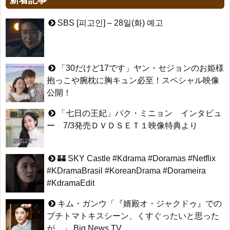
新着記事
#KoreanDrama #Dorameira #KdramaEdit
HSF(126)-윤균상 서울숲 벤치 (YUN Kyunsang)(4)September::
Healing in Seoul Forest (서울숲)
ハン・ヘジン 한혜진 – (선공개) 강남 3대 얼짱 출신 &#39;한혜진 언니
&#39; (ft. 도여니의 학창시절) | 편 먹고 갈래요? 밥블레스유 2 bobblessyou2
yoon kyun sang
SBS [피고인] – 28일(화) 예고
EP.18
ユン・ギュンサン主演「潜入弁護人」第1回特別公開！
ソン・ヘギョ – ソンヘギョ キスまとめ
九尾狐外伝 第２話 キム・ジウ チョ・ヒョンジェ
ハン・ヘジン 한혜진 – Still We (여전히 우리는)
九尾狐外伝 メイキング03 ハン・イェスル
한가인 –
チョ・ヒョンジェ 조현재 九尾狐外伝 制作発表会
「30だけど17です」ヤン・セジョンのお姫様
「ライフ・ オン・ マーズ」2019年11月2日TSUTAYAにて先行レン
キム・テヒの弟イ・ワン♥イ・ボミ、今日（28日）結婚……
タル開始！
「まず熱く掃除せよ」女優キム・ユジョン、「健康がとても回復…
抱っこや腕枕に胸キュン必至！スペシャル映像
(ENG SUB) Behind The Scene Hyun Bin 현빈❤️ 손예진 Son Ye Jin-
痩せたのはソン・ジェリムのせい!? 」 (11/26)
公開！
Crash Landing On You/ヒョンビン❤️ソンイェジン / エンジョイ❕
【裏芸能】キムユジョンの熱愛彼氏はあの大物俳優
ユン・ギュンサン、番組にも登場した愛猫が急死…イ・ソンギョン
キム・ユジョン、美しいセルフショットで近況を伝える“会いたいで
ら同僚芸能人から慰めの言葉が続々 – Taka News
「七日の王妃」パク・ミニョン インタビュ
しょ？” Big News TV
キム・レウォンの影絵遊び！？「黒騎士～永遠の約束～」メイキン
ー 7/3発売ＤＶＤＳＥＴ１映像特典より
キム・ユジョン、新ドラマ「まず熱く掃除せよ」に出演確定…“台本
グを一部公開（DVD-SET2特典映像より）
を見た瞬間惹かれた” 20180123
幻の王女チャミョンゴ エンディング
YUCHUN ♥ LOVE 15 「成均館 5話」
🏰 SKY Castle #Kdrama #Doramas #Netflix
[Fan MV]七日の王妃(7일의 왕비)OST – 정기고 (Junggigo) – 그리고
#KDramaBrasil #KoreanDrama #Dorameira
그려도 (Miss You In My Heart)
俳優カン・ギヨン、突然の熱愛宣言…「キム秘書がなぜそうか」出
#KdramaEdit
Powered by livedoor 相互RSS
演で話題 Big News TV
キム・ガンウ「『婿殿オ・ジャクドゥ』での
プチトマトキスシーン、くすぐったいと思った
が…」 Big News TV