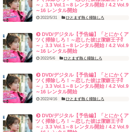
～」3.3 Vol.1～8 レンタル開始 / 4.2 Vol.9
[Fan MV]七日の王妃(7일의 왕비)OST – 정기고 (Junggigo) – 그리고
그려도 (Miss You In My Heart)
～16 レンタル開始
俳優カン・ギヨン、突然の熱愛宣言…「キム秘書がなぜそうか」出
2022/5/31
ひとまず熱く掃除しろ
演で話題 Big News TV
DVD/デジタル【予告編】「とにかくア
ツく掃除しろ！～恋した彼は潔癖王子⁉
～」3.3 Vol.1～8 レンタル開始 / 4.2 Vol.9
～16 レンタル開始
Powered by livedoor 相互RSS
2022/5/6
ひとまず熱く掃除しろ
DVD/デジタル【予告編】「とにかくア
ツく掃除しろ！～恋した彼は潔癖王子⁉
～」3.3 Vol.1～8 レンタル開始 / 4.2 Vol.9
～16 レンタル開始
2022/4/16
ひとまず熱く掃除しろ
DVD/デジタル【予告編】「とにかくア
ツく掃除しろ！～恋した彼は潔癖王子⁉
～」3.3 Vol.1～8 レンタル開始 / 4.2 Vol.9