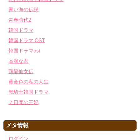
青い海の伝説
青春時代2
韓国ドラマ
韓国ドラマ OST
韓国ドラマost
高潔な君
鶏龍仙女伝
黄金色の私の人生
黒騎士韓国ドラマ
７日間の王妃
メタ情報
ログイン