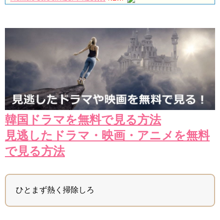
유노윤호의 팔안굽 생일축하
NEW!
[Windy Mi-poong] 불어라 미풍아 50회 – ji-yeon caught by a private
loan shark 20170218
NEW!
「30だけど17です」ヤン・セジョンのお姫様抱っこや腕枕に胸キュ
ン必至！スペシャル映像公開！
NEW!
ソ・イングクさんもうホテル着いたかな？いよいよ
タイのファン
ミだ〜
✨
お留守番寂しいから一緒にホテル行ってる妄想
🤭
😂
NEW!
「七日の王妃」パク・ミニョン インタビュー 7/3発売ＤＶＤＳＥ
Ｔ１映像特典より
NEW!
🏰 SKY Castle #Kdrama #Doramas #Netflix #KDramaBrasil
#KoreanDrama #Dorameira #KdramaEdit
「違う（ちがう）・異なる」を韓国語では？「다르다（タルダ）」
の意味・使い方について
韓国ドラマを無料で見る方法
について
「退屈だ・暇だ」を韓国語では？「심심하다（シムシマダ）」の意
見逃したドラマ・映画・アニメを無料
味・使い方について
■韓国ドラマ『キング～Two Hearts』予告動画（日本語字幕）につい
で見る方法
て
yoon kyun sang
HSF(126)-윤균상 서울숲 벤치 (YUN Kyunsang)(4)September::
Healing in Seoul Forest (서울숲)
ひとまず熱く掃除しろ
yoon kyun sang
ユン・ギュンサン主演「潜入弁護人」第1回特別公開！
ハン・ヘジン 한혜진 – (선공개) 강남 3대 얼짱 출신 &#39;한혜진 언니
&#39; (ft. 도여니의 학창시절) | 편 먹고 갈래요? 밥블레스유 2 bobblessyou2