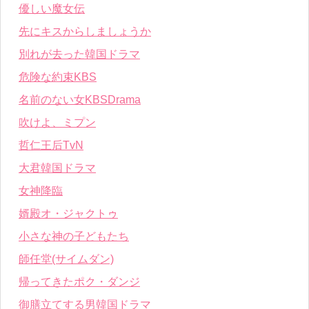
優しい魔女伝
先にキスからしましょうか
別れが去った韓国ドラマ
危険な約束KBS
名前のない女KBSDrama
吹けよ、ミプン
哲仁王后TvN
大君韓国ドラマ
女神降臨
婿殿オ・ジャクトゥ
小さな神の子どもたち
師任堂(サイムダン)
帰ってきたポク・ダンジ
御膳立てする男韓国ドラマ