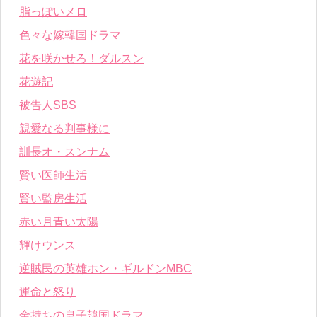
脂っぽいメロ
色々な嫁韓国ドラマ
花を咲かせろ！ダルスン
花遊記
被告人SBS
親愛なる判事様に
訓長オ・スンナム
賢い医師生活
賢い監房生活
赤い月青い太陽
輝けウンス
逆賊民の英雄ホン・ギルドンMBC
運命と怒り
金持ちの息子韓国ドラマ