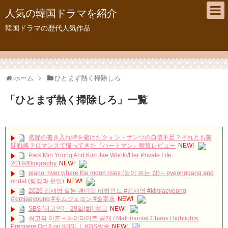
人気の韓国ドラマを紹介
韓国ドラマの歴代人気作品
ホーム
ひとまず熱く掃除しろ
「
ひとまず熱く掃除しろ
」
一覧
名節の書き入れ時を避けたクォン・サンウの自信不足？それとも隙
間戦略？ロマンスで帰ってきた『ハートマン』観覧レビュー
NEW!
Park Min Young And Kim Jae Wook//Her Private Life
2019//Biography
NEW!
piano: river where the moon rises (달이 뜨는 강) – pyeonggang and
ondal (평강과 온달)
NEW!
2026 김재영 일본 팬미팅 비하인드 #김재영 #kimjaeyeong
#kimjaeyoung #キムジェヨン #金宰永
NEW!
SBS [피고인] – 28일(화) 예고
NEW!
최고의 이혼 – 하이라이트 공개 / Matrimonial Chaos Highlights,
Premiere Oct 8 on KBS! ㅣ KBS방송
NEW!