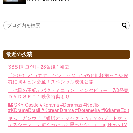
Powered by livedoor 相互RSS
最近の投稿
SBS [피고인] – 28일(화) 예고
「30だけど17です」ヤン・セジョンのお姫様抱っこや腕
枕に胸キュン必至！スペシャル映像公開！
「七日の王妃」パク・ミニョン インタビュー 7/3発売
ＤＶＤＳＥＴ１映像特典より
🏰 SKY Castle #Kdrama #Doramas #Netflix
#KDramaBrasil #KoreanDrama #Dorameira #KdramaEdit
キム・ガンウ「『婿殿オ・ジャクドゥ』でのプチトマト
キスシーン、くすぐったいと思ったが…」 Big News TV