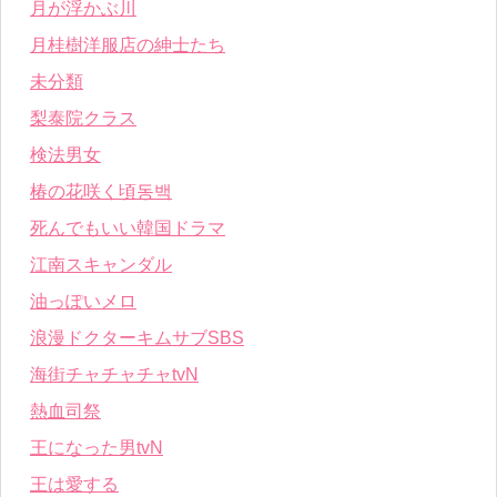
月が浮かぶ川
月桂樹洋服店の紳士たち
未分類
梨泰院クラス
検法男女
椿の花咲く頃동백
死んでもいい韓国ドラマ
江南スキャンダル
油っぽいメロ
浪漫ドクターキムサブSBS
海街チャチャチャtvN
熱血司祭
王になった男tvN
王は愛する