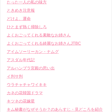
たった一人の私の味方
ときめき注意報
どけよ、運命
ひとまず熱く掃除しろ
よくおごってくれる素敵なお姉さん
よくおごってくれる綺麗なお姉さんJTBC
アイムソーリーカン・ナムグ
アスダル年代記
アルハンブラ宮殿の思い出
イ判サ判
ウラチャチャワイキキ
カネの花韓国ドラマ
キツネの花嫁星
キム秘書がなぜそうか？のあらすじ・見どころを紹介