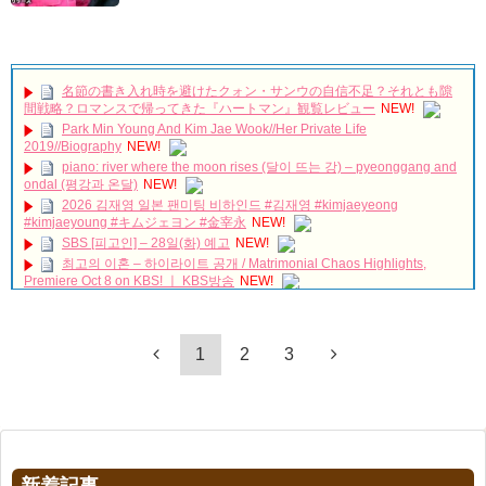
名節の書き入れ時を避けたクォン・サンウの自信不足？それとも隙
間戦略？ロマンスで帰ってきた『ハートマン』観覧レビュー
NEW!
Park Min Young And Kim Jae Wook//Her Private Life
2019//Biography
NEW!
piano: river where the moon rises (달이 뜨는 강) – pyeonggang and
ondal (평강과 온달)
NEW!
2026 김재영 일본 팬미팅 비하인드 #김재영 #kimjaeyeong
#kimjaeyoung #キムジェヨン #金宰永
NEW!
SBS [피고인] – 28일(화) 예고
NEW!
최고의 이혼 – 하이라이트 공개 / Matrimonial Chaos Highlights,
Premiere Oct 8 on KBS! ㅣ KBS방송
NEW!
유노윤호의 팔안굽 생일축하
NEW!
[Windy Mi-poong] 불어라 미풍아 50회 – ji-yeon caught by a private
「違う（ちがう）・異なる」を韓国語では？「다르다（タルダ）」
loan shark 20170218
NEW!
1
2
3
の意味・使い方について
「30だけど17です」ヤン・セジョンのお姫様抱っこや腕枕に胸キュ
について
ン必至！スペシャル映像公開！
NEW!
「退屈だ・暇だ」を韓国語では？「심심하다（シムシマダ）」の意
ソ・イングクさんもうホテル着いたかな？いよいよ
タイのファン
味・使い方について
ミだ〜
✨
お留守番寂しいから一緒にホテル行ってる妄想
🤭
😂
NEW!
■韓国ドラマ『キング～Two Hearts』予告動画（日本語字幕）につい
「七日の王妃」パク・ミニョン インタビュー 7/3発売ＤＶＤＳＥ
て
Ｔ１映像特典より
NEW!
yoon kyun sang
🏰 SKY Castle #Kdrama #Doramas #Netflix #KDramaBrasil