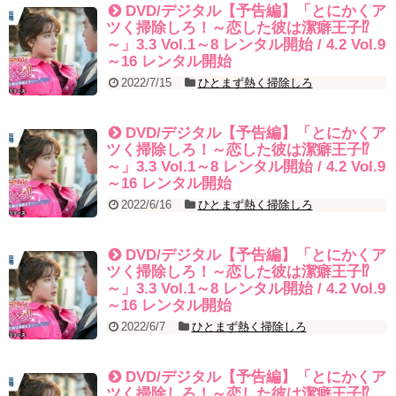
EP.18
DVD/デジタル【予告編】「とにかくア
ソン・ヘギョ – ソンヘギョ キスまとめ
ツく掃除しろ！～恋した彼は潔癖王子⁉
ハン・ヘジン 한혜진 – Still We (여전히 우리는)
～」3.3 Vol.1～8 レンタル開始 / 4.2 Vol.9
한가인 –
～16 レンタル開始
九尾狐外伝 第２話 キム・ジウ チョ・ヒョンジェ
2022/7/15
ひとまず熱く掃除しろ
九尾狐外伝 メイキング03 ハン・イェスル
チョ・ヒョンジェ 조현재 九尾狐外伝 制作発表会
キム・テヒの弟イ・ワン♥イ・ボミ、今日（28日）結婚……
DVD/デジタル【予告編】「とにかくア
「ライフ・ オン・ マーズ」2019年11月2日TSUTAYAにて先行レンタ
ツく掃除しろ！～恋した彼は潔癖王子⁉
ル開始！
～」3.3 Vol.1～8 レンタル開始 / 4.2 Vol.9
(ENG SUB) Behind The Scene Hyun Bin 현빈❤️ 손예진 Son Ye Jin-
～16 レンタル開始
Crash Landing On You/ヒョンビン❤️ソンイェジン / エンジョイ❕
2022/6/16
ひとまず熱く掃除しろ
ユン・ギュンサン、番組にも登場した愛猫が急死…イ・ソンギョン
ら同僚芸能人から慰めの言葉が続々 – Taka News
キム・レウォンの影絵遊び！？「黒騎士～永遠の約束～」メイキン
グを一部公開（DVD-SET2特典映像より）
DVD/デジタル【予告編】「とにかくア
「まず熱く掃除せよ」女優キム・ユジョン、「健康がとても回復…
ツく掃除しろ！～恋した彼は潔癖王子⁉
痩せたのはソン・ジェリムのせい!? 」 (11/26)
～」3.3 Vol.1～8 レンタル開始 / 4.2 Vol.9
【裏芸能】キムユジョンの熱愛彼氏はあの大物俳優
～16 レンタル開始
キム・ユジョン、美しいセルフショットで近況を伝える“会いたいで
2022/6/7
ひとまず熱く掃除しろ
しょ？” Big News TV
キム・ユジョン、新ドラマ「まず熱く掃除せよ」に出演確定…“台本
を見た瞬間惹かれた” 20180123
DVD/デジタル【予告編】「とにかくア
幻の王女チャミョンゴ エンディング
ツく掃除しろ！～恋した彼は潔癖王子⁉
YUCHUN ♥ LOVE 15 「成均館 5話」