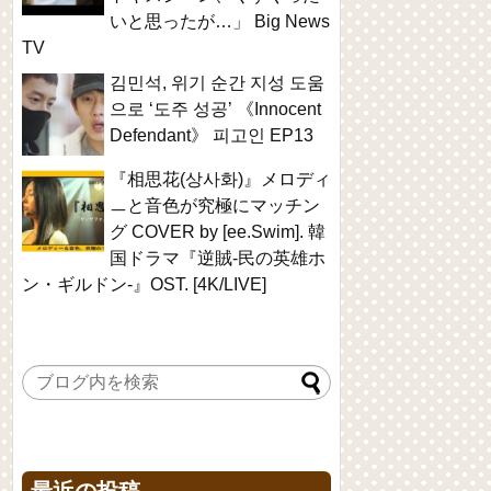
いと思ったが…」 Big News
TV
김민석, 위기 순간 지성 도움
으로 ‘도주 성공’ 《Innocent
Defendant》 피고인 EP13
『相思花(상사화)』メロディ
ㅡと音色が究極にマッチン
グ COVER by [ee.Swim]. 韓
国ドラマ『逆賊-民の英雄ホ
ン・ギルドン-』OST. [4K/LIVE]