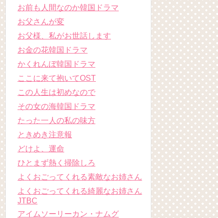
お前も人間なのか韓国ドラマ
お父さんが変
お父様、私がお世話します
お金の花韓国ドラマ
かくれんぼ韓国ドラマ
ここに来て抱いてOST
この人生は初めなので
その女の海韓国ドラマ
たった一人の私の味方
ときめき注意報
どけよ、運命
ひとまず熱く掃除しろ
よくおごってくれる素敵なお姉さん
よくおごってくれる綺麗なお姉さん
JTBC
アイムソーリーカン・ナムグ