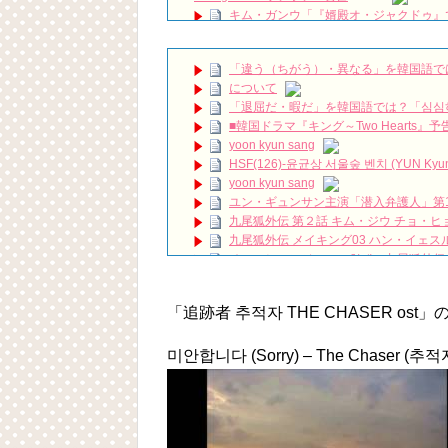
キム・ガンウ「『婿殿オ・ジャクドゥ』で
TV
NEW!
新ドラマ「ラブリー・ホラーブリー」放送前
TV
NEW!
「違う（ちがう）・異なる」を韓国語で
CRAZY LOVE ❤️🤭😜 #crazylove #krysta
について
김민석, 위기 순간 지성 도움으로 ‘도주 성공’ 《
「退屈だ・暇だ」を韓国語では？「심심
『時間が止まるその時』オリックス劇場 昼の
■韓国ドラマ『キング～Two Hearts
ハン・ヘジン 한혜진 – (선공개) 강남 3대 얼
yoon kyun sang
요? 밥블레스유 2 bobblessyou2 EP.18
HSF(126)-윤균상 서울숲 벤치 (YUN Kyunsang
ソン・ヘギョ – ソンヘギョ キスまとめ
yoon kyun sang
ハン・ヘジン 한혜진 – Still We (여전히 
ユン・ギュンサン主演「潜入弁護人」第
한가인 –
九尾狐外伝 第２話 キム・ジウ チョ・ヒ
「ライフ・ オン・ マーズ」2019年11
九尾狐外伝 メイキング03 ハン・イェス
(ENG SUB) Behind The Scene Hyun
チョ・ヒョンジェ 조현재 九尾狐外伝
ェジン / エンジョイ❕
キム・テヒの弟イ・ワン♥イ・ボミ、今日
ユン・ギュンサン、番組にも登場した愛猫
「まず熱く掃除せよ」女優キム・ユジョ
News
「追跡者 추적자 THE CHASER os
(11/26)
キム・レウォンの影絵遊び！？「黒騎士～
【裏芸能】キムユジョンの熱愛彼氏はあ
キム・ユジョン、美しいセルフショットで近況
미안합니다 (Sorry) – The Chaser (추적자)
キム・ユジョン、新ドラマ「まず熱く掃除せ
幻の王女チャミョンゴ エンディング
YUCHUN ♥ LOVE 15 「成均館 5話」
[Fan MV]七日の王妃(7일의 왕비)OST – 정기고 
俳優カン・ギヨン、突然の熱愛宣言…「キム