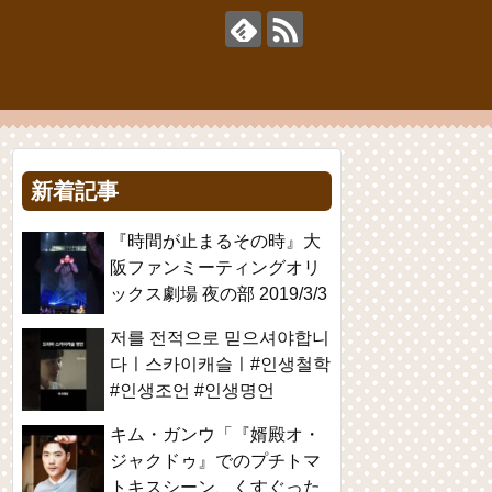
新着記事
『時間が止まるその時』大
阪ファンミーティングオリ
ックス劇場 夜の部 2019/3/3
저를 전적으로 믿으셔야합니
다ㅣ스카이캐슬ㅣ#인생철학
#인생조언 #인생명언
キム・ガンウ「『婿殿オ・
ジャクドゥ』でのプチトマ
トキスシーン、くすぐった