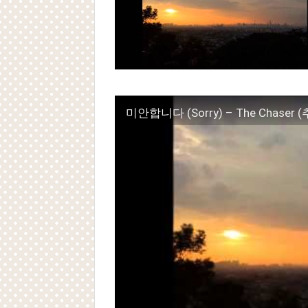
Powered by livedoor 相互RSS
Powered by livedoor 相互RSS
미안합니다 (Sorry) – The Chaser (