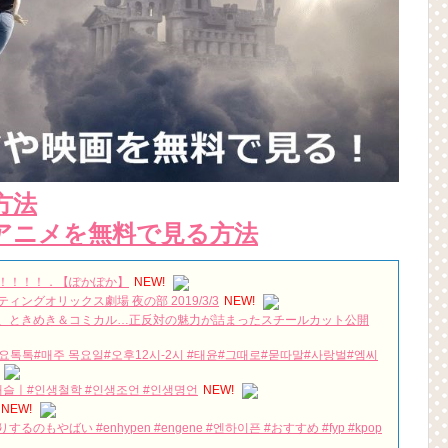
方法
アニメを無料で見る方法
！！！！！．【ぽかぽか】
NEW!
グオリックス劇場 夜の部 2019/3/3
NEW!
、ときめき＆コミカル…正反対の魅力が詰まったスチールカット公開
ᅪᆫ악FM#생방송가요톡톡#매주 목요일#오후12시-2시 #태윤#그때로#묻따말#사랑벌#엠씨
슬ㅣ#인생철학 #인생조언 #인생명언
NEW!
NEW!
ばい #enhypen #engene #엔하이픈 #おすすめ #fyp #kpop