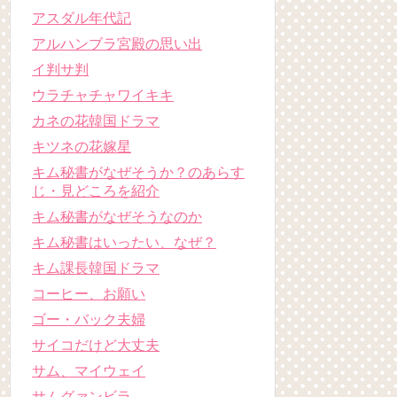
アスダル年代記
アルハンブラ宮殿の思い出
イ判サ判
ウラチャチャワイキキ
カネの花韓国ドラマ
キツネの花嫁星
キム秘書がなぜそうか？のあらす
じ・見どころを紹介
キム秘書がなぜそうなのか
キム秘書はいったい、なぜ？
キム課長韓国ドラマ
コーヒー、お願い
ゴー・バック夫婦
サイコだけど大丈夫
サム、マイウェイ
サムグァンビラ