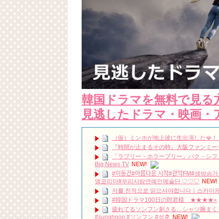
韓国ドラマを無料で見る
見逃したドラマ・映画・
（仮）ミンホが地上波に生出演した🪭
『時間が止まるその時』大阪ファンミーティン
「ラブリー・ホラーブリー」パク・シフ
Big News TV
NEW!
#이동건#아름다운 시작#ᄀ
엠코리아#우리사랑연예인예술단 ♡♡♡
NEW!
저를 전적으로 믿으셔야합니다ㅣ스카이캐
#韓国ドラマ100日の郎君様 ★★★★⭐︎
疲れてるソンフン刺さる…シャツ腕まくりするのもや
#sunghoon #ソンフン #성훈
NEW!