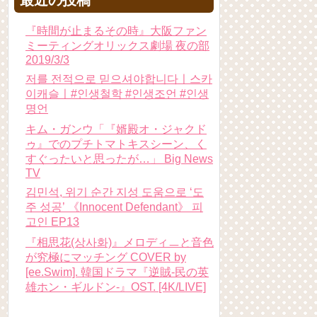
最近の投稿
『時間が止まるその時』大阪ファン
ミーティングオリックス劇場 夜の部
2019/3/3
저를 전적으로 믿으셔야합니다ㅣ스카
이캐슬ㅣ#인생철학 #인생조언 #인생
명언
キム・ガンウ「『婿殿オ・ジャクド
ゥ』でのプチトマトキスシーン、く
すぐったいと思ったが…」 Big News
TV
김민석, 위기 순간 지성 도움으로 ‘도
주 성공’ 《Innocent Defendant》 피
고인 EP13
『相思花(상사화)』メロディㅡと音色
が究極にマッチング COVER by
[ee.Swim]. 韓国ドラマ『逆賊-民の英
雄ホン・ギルドン-』OST. [4K/LIVE]