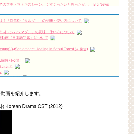
のプチトマトキスシーン、くすぐったいと思ったが…」 Big News
に炎上…プロデューサーの“セウォル号”発言を謝罪 Big News
は？「다르다（タルダ）」の意味・使い方について
ljung #kimjaewook #kdrama #shorts #edit
NEW!
Innocent Defendant》 피고인 EP13
NEW!
하다（シムシマダ）」の意味・使い方について
部 19/3/3
NEW!
』予告動画（日本語字幕）について
짱 출신 &#39;한혜진 언니&#39; (ft. 도여니의 학창시절) | 편 먹고 갈래
)(4)September:: Healing in Seoul Forest (서울숲)
우리는)
1回特別公開！
ョンジェ
月2日TSUTAYAにて先行レンタル開始！
ル
 Bin 현빈❤️ 손예진 Son Ye Jin-Crash Landing On You/ヒョンビン❤️ソンイ
 制作発表会
（28日）結婚……
が急死…イ・ソンギョンら同僚芸能人から慰めの言葉が続々 – Taka
ン、「健康がとても回復…痩せたのはソン・ジェリムのせい!? 」
t」の動画を紹介します。
永遠の約束～」メイキングを一部公開（DVD-SET2特典映像より）
の大物俳優
を伝える“会いたいでしょ？” Big News TV
 Korean Drama OST (2012)
よ」に出演確定…“台本を見た瞬間惹かれた” 20180123
(Junggigo) – 그리고 그려도 (Miss You In My Heart)
秘書がなぜそうか」出演で話題 Big News TV